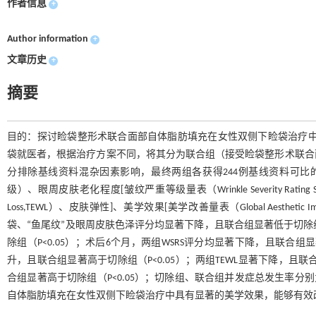
作者信息
+
Author information
+
文章历史
+
摘要
目的：探讨睑袋整形术联合面部自体脂肪填充在女性双侧下睑袋治疗中的美
袋就医者，根据治疗方案不同，将其分为联合组（接受睑袋整形术联合
分排除基线资料混杂因素影响，最终两组各获得244例基线资料可比的
级）、眼周皮肤老化程度[皱纹严重等级量表（Wrinkle Severity Rating S
Loss,TEWL）、皮肤弹性]、美学效果[美学改善量表（Global Aestheti
袋、“鱼尾纹”及眼周皮肤色泽评分均显著下降，且联合组显著低于切除组（
除组（P<0.05）；术后6个月，两组WSRS评分均显著下降，且联合
升，且联合组显著高于切除组（P<0.05）；两组TEWL显著下降，且联
合组显著高于切除组（P<0.05）；切除组、联合组并发症总发生率分别为5
自体脂肪填充在女性双侧下睑袋治疗中具有显著的美学效果，能够有效