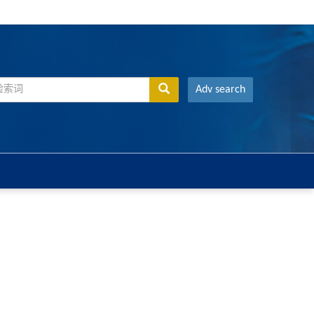
Adv search