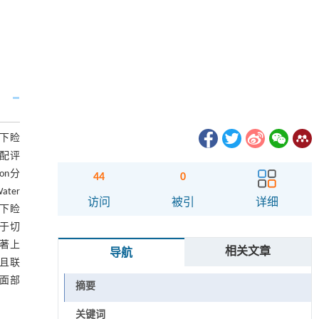
侧下睑
配评
on分
44
0
ter
访问
被引
详细
组下睑
优于切
显著上
相关文章
导航
，且联
合面部
摘要
关键词