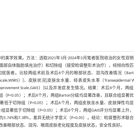
学效果。方法：选取2021年3月-2024年3月笔者医院收治的女性双
面部自体脂肪填充治疗）和切除组（接受睑袋整形术治疗），经倾向性匹
就医者。比较两组术前及术后6个月的眼部状态、泪沟改善情况（Bart
cale,WSRS）]、皮肤状况[皮肤含水量、经表皮失水率（Transepidermal Wa
c Improvement Scale,GAIS）]以及并发症发生情况。结果：术后6个月，两
P<0.05）；术后6个月，两组Barton分级均显著改善，且联合组显著
组显著低于切除组（P<0.05）；术后6个月，两组皮肤含水量、皮肤弹性均
合组显著低于切除组（P<0.05）；术后6个月，两组GAIS评分均显著上升
.74%和7.38%，差异无统计学意义（P>0.05）。结论：睑袋整形术联
改善眼部状态、泪沟、眼周皮肤老化程度及皮肤状态，安全性良好。