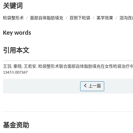
关键词
睑袋整形术
/
面部自体脂肪填充
/
双侧下睑袋
/
美学效果
/
泪沟改
Key words
引用本文
王羽, 秦晓, 王若安. 睑袋整形术联合面部自体脂肪填充在女性睑袋治疗中
1347/r.007347
上一篇
基金资助