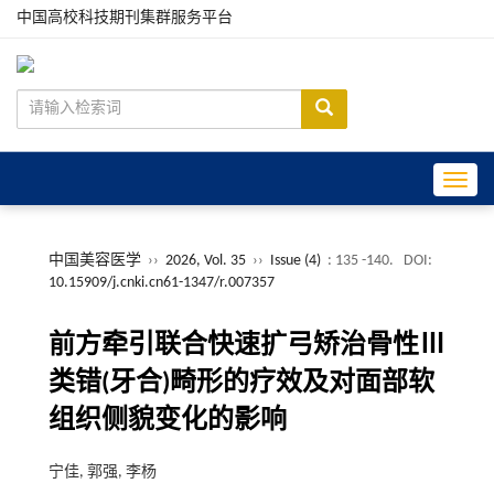
中国高校科技期刊集群服务平台
Toggle
中国美容医学
››
2026, Vol. 35
››
Issue (4)
: 135 -140.
DOI:
10.15909/j.cnki.cn61-1347/r.007357
前方牵引联合快速扩弓矫治骨性Ⅲ
类错(牙合)畸形的疗效及对面部软
组织侧貌变化的影响
宁佳, 郭强, 李杨