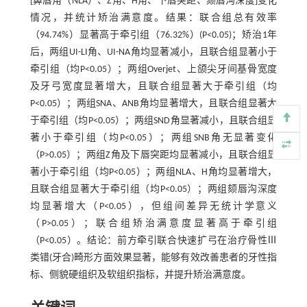
[鼻唇角（NLA）、Z角、H角、下唇突距、颏唇沟深度]变化
情况，并统计矫治满意度。结果：联合组总有效率
（94.74%）显著高于牵引组（76.32%）(P<0.05)；矫治1年
后，两组UI-LI角、UI-NA角均显著减小，且联合组显著小于
牵引组（均P<0.05）；两组Overjet、上颌尖牙间基骨宽度
及牙弓宽度显著增大，且联合组显著大于牵引组（均
P<0.05）；两组SNA、ANB角均显著增大，且联合组显著大
于牵引组（均P<0.05）；两组SND角显著减小，且联合组显
著小于牵引组（均P<0.05）；两组SNB角无显著变化
（P>0.05）；两组Z角及下唇突距均显著减小，且联合组显
著小于牵引组（均P<0.05）；两组NLA、H角均显著增大，
且联合组显著大于牵引组（均P<0.05）；两组颏唇沟深度
均显著增大（P<0.05），但组间差异无统计学意义
（P>0.05）；联合组矫治满意度显著高于牵引组
（P<0.05）。结论：前方牵引联合快速扩弓在治疗骨性Ⅲ
类错(牙合)畸形方面效果显著，能够有效改善患者的牙性指
标、侧貌硬组织及软组织指标，并提升矫治满意度。