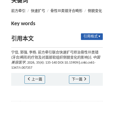
关键词
前方牵引
/
快速扩弓
/
骨性Ⅲ类错牙合畸形
/
侧貌变化
Key words
引用格式 ▾
引用本文
宁佳, 郭强, 李杨. 前方牵引联合快速扩弓矫治骨性Ⅲ类错
(牙合)畸形的疗效及对面部软组织侧貌变化的影响[J].
中国
美容医学
, 2026, 35(4): 135-140 DOI:10.15909/j.cnki.cn61-
1347/r.007357
上一篇
下一篇