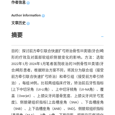
作者信息
+
Author information
+
文章历史
+
摘要
目的：探讨前方牵引联合快速扩弓矫治骨性Ⅲ类错(牙合)畸
形的疗效及对面部软组织侧貌变化的影响。方法：选取
2022年1月-2024年1月笔者医院收治的76例骨性Ⅲ类错(牙
合)畸形患者，根据矫治方案不同，将其分为联合组（接受
前方牵引联合快速扩弓矫治）和牵引组（接受前方牵引矫
治），每组38例。比较两组临床疗效，矫治前后牙性指标
[上下中切牙角（UI-LI角）、上中切牙倾角（UI-NA角）、覆
盖（Overjet）、上颌尖牙间基骨宽度、上颌尖牙间牙弓宽
度]、侧貌硬组织指标[上齿槽座角（SNA）、下齿槽座角
（SNB）、上下齿槽座角（ANB）、SND]、侧貌软组织指标