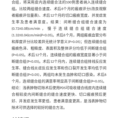
合组，将采用皮内连续缝合法的100例患者纳入连续缝合
组。比较两组缝合速度、术后6个月的瘢痕评分(改良观察
者瘢痕评估量表)、术后12个月的切口瘢痕宽度、并发症发
生率及患者满意度。结果：间断缝合组缝合速度为
(0.72±0.08)cm/min，慢于连续缝合组缝合速度
(1.32±0.04)cm/min(P<0.05)。术后6个月，两组瘢痕血管分布
和厚度评分比较差异无统计学意义(P>0.05)；但连续缝合组
瘢痕色泽、粗糙度、表面积及整体评分均低于间断缝合组
(P<0.05)。术后12个月，连续缝合组的瘢痕宽度显著小于间
断缝合组(P<0.05)。术后12个月内，连续缝合组排线反应发
生率、缝合线炎症反应发生率和伤口裂开发生率均低于间
断缝合组(P<0.05)，两组均未发生血肿和切口感染。术后6
个月，连续缝合组的满意率明显高于间断缝合组(P<0.05)。
结论：浅表肿物切除术后使用PDS可吸收缝合线皮内连续缝
合相较皮内间断缝合的缝合速度更快、切口瘢痕预后更
好、并发症发生率更低、患者满意度更高，是浅表肿物切
除术可供选择的较好的缝合方法。