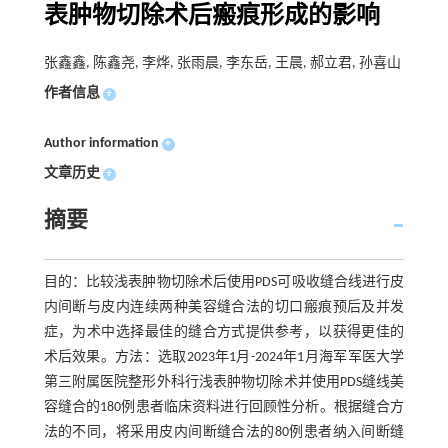
表肿物切除术后瘢痕形成的影响
张鑫鑫, 陈鑫尧, 李烨, 张雨晨, 李东岳, 王晨, 郝立君, 孙喜山
作者信息
+
Author information
+
文章历史
+
摘要
目的：比较浅表肿物切除术后使用PDS可吸收缝合线进行皮
内间断与皮内连续两种美容缝合法的切口瘢痕预后及并发
症，为术中选择最佳的缝合方式提供参考，以获得更佳的
术后效果。方法：选取2023年1月-2024年1月海军军医大学
第三附属医院整形外科行浅表肿物切除术并使用PDS缝线美
容缝合的180例患者临床资料进行回顾性分析。根据缝合方
法的不同，将采用皮内间断缝合法的80例患者纳入间断缝