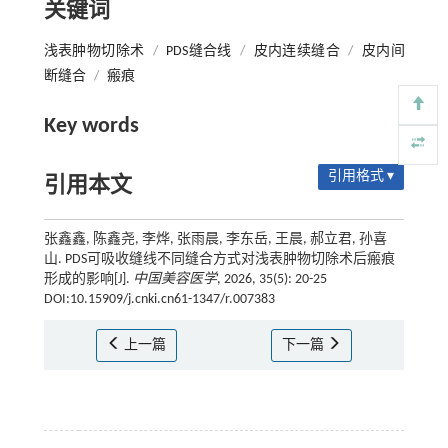
关键词
浅表肿物切除术
/
PDS缝合线
/
皮内连续缝合
/
皮内间
断缝合
/
瘢痕
Key words
引用格式 ▾
引用本文
张鑫鑫, 陈鑫尧, 李烨, 张雨晨, 李东岳, 王晨, 郝立君, 孙喜
山. PDS可吸收缝线不同缝合方式对浅表肿物切除术后瘢痕
形成的影响[J].
中国美容医学
, 2026, 35(5): 20-25
DOI:10.15909/j.cnki.cn61-1347/r.007383
上一篇
下一篇