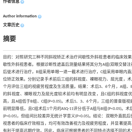
作者信息
+
Author information
+
文章历史
+
摘要
目的：对照研究三种不同斜视矫正术治疗间歇性外斜视患者的临床效果。方法
歇性外斜视患者。根据诊断性遮盖后测量结果将其分为A组(双眼交替注视，3
后徙术进行治疗，B组采用单眼一退一截术进行治疗，C组采用单眼内直
位矫正效果。分别记录手术前后三组的斜视度、裸眼视力、屈光度，术后
个月评估三组的视疲劳程度及生活质量。结果：术后3、6个月，A组、B组
的斜视度、裸眼视力及屈光度较术前均有明显改变，且C组的斜视度优于A组
高，且A组低于B组、C组(P<0.05)。术后1、3、6个月，三组的普查版视疲劳评估量表(The 
前明显降低，且C组术后1个月的ASQ-11评分低于A组与B组(P<0.05)。
(P<0.05)，但组间比较差异无统计学意义(P>0.05)。结论：双
视患者的临床疗效相当，均可有效改善视力及视疲劳程度，并显著提高
有利于提高远期疗效。因此，临床可根据患者的不同特点选择不同的术