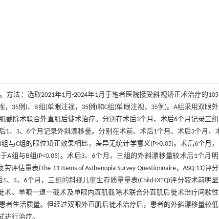
：选取2021年1月-2024年1月于笔者医院接受斜视矫正术治疗的10
5例)、B组(单眼注视，35例)和C组(单眼注视，35例)。A组采用双眼
肌截除术联合外直肌后徙术治疗。分别在术后3个月、术后6个月记录三
1、3、6个月记录外斜漂移量。分别在术前、术后1个月、术后3个月、
与C组的眼位矫正效果相比，差异无统计学意义(P>0.05)。术后6个月
与B组(P<0.05)。术后3、6个月，三组的外斜漂移量较术后1个月
11 Items of Asthenopia Survey Questionnaire，ASQ-11)
术后1、3、6个月，三组的斜视儿童生存质量量表(Child-IXTQ)评分较术前明
眼外直肌后徙术、单眼一退一截术及单眼内直肌截除术联合外直肌后徙术治疗间歇
患者生活质量。但经过双眼外直肌后徙术治疗后，患者的外斜漂移量较低
式进行治疗。