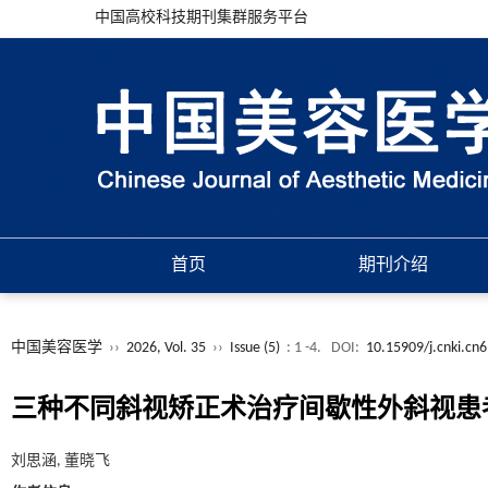
中国高校科技期刊集群服务平台
首页
期刊介绍
中国美容医学
››
2026, Vol. 35
››
Issue (5)
: 1 -4.
DOI:
10.15909/j.cnki.cn
三种不同斜视矫正术治疗间歇性外斜视患
刘思涵, 董晓飞