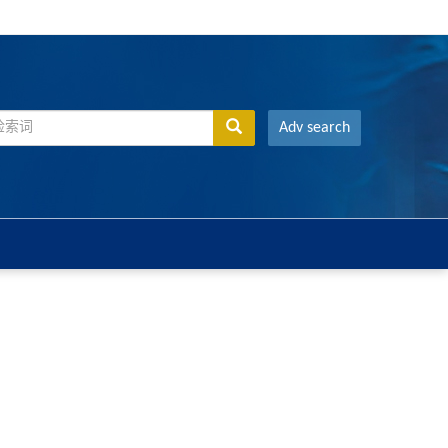
Adv search