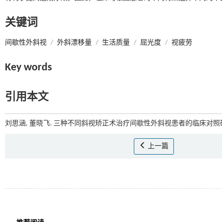
关键词
间歇性外斜视
/
外斜漂移量
/
生活质量
/
屈光度
/
视疲劳
Key words
引用本文
刘思涵, 董晓飞. 三种不同斜视矫正术治疗间歇性外斜视患者的临床对照研究
上一篇