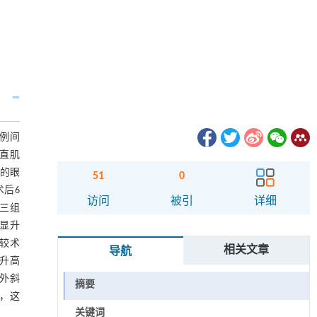
5例间
外直肌
组的眼
51
0
术后6
访问
被引
详细
，三组
明显升
评分较术
相关文章
导航
显升高
性外斜
摘要
，这
关键词