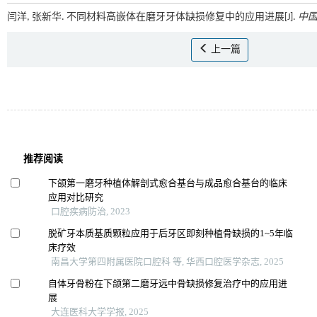
闫洋, 张新华. 不同材料高嵌体在磨牙牙体缺损修复中的应用进展[J].
中
上一篇