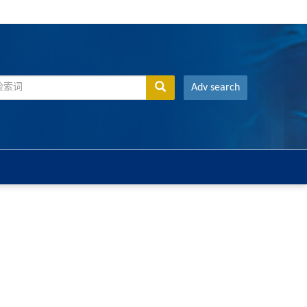
Adv search