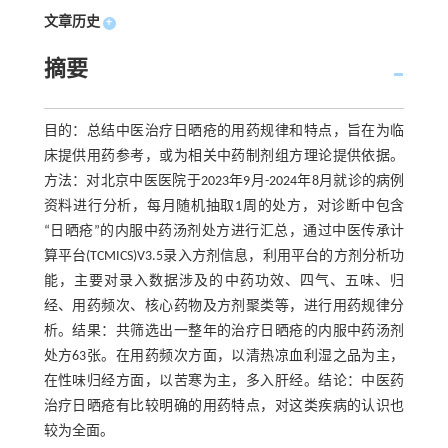
文章历史
+
摘要
目的：总结中医治疗日晒疮的用药规律和特点，旨在为临
床提供用药参考，或为相关中药制剂组方理论提供依据。
方法：对北京中医医院于2023年9月-2024年8月就诊的病例
资料进行分析，每月随机抽取1周的处方，对诊断中包含
“日晒疮”的内服中药汤剂处方进行汇总，通过中医传承计
算平台(TCMICS)V3.5录入方剂信息，利用平台的方剂分析功
能，主要对录入数据涉及的中药功效、四气、五味、归
经、用药频次、核心药物及方剂聚类等，进行用药规律分
析。结果：共筛选出一整年的治疗日晒疮的内服中药汤剂
处方63张。在用药频次方面，以清热凉血利湿之品为主，
在性味归经方面，以苦寒为主，多入肝经。结论：中医药
治疗日晒疮有比较明确的用药特点，对这类疾病的认识也
较为全面。