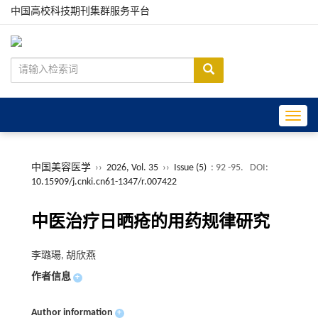
中国高校科技期刊集群服务平台
Toggle
中国美容医学
››
2026, Vol. 35
››
Issue (5)
: 92 -95.
DOI:
10.15909/j.cnki.cn61-1347/r.007422
中医治疗日晒疮的用药规律研究
李璐瑒, 胡欣燕
作者信息
+
Author information
+