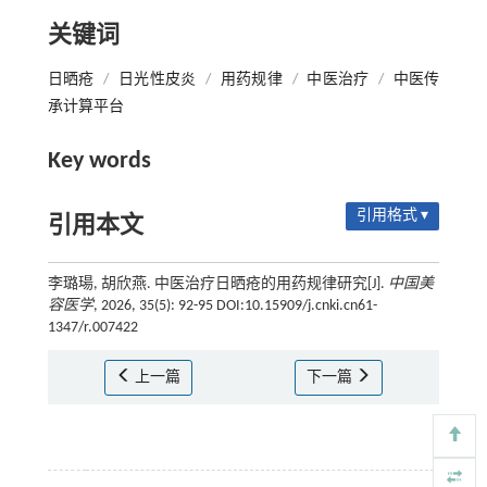
关键词
日晒疮
/
日光性皮炎
/
用药规律
/
中医治疗
/
中医传
承计算平台
Key words
引用格式 ▾
引用本文
李璐瑒, 胡欣燕. 中医治疗日晒疮的用药规律研究[J].
中国美
容医学
, 2026, 35(5): 92-95 DOI:10.15909/j.cnki.cn61-
1347/r.007422
上一篇
下一篇