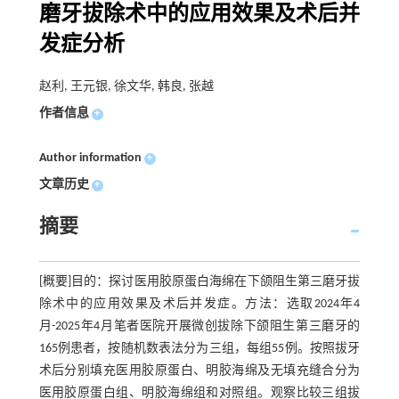
磨牙拔除术中的应用效果及术后并
发症分析
赵利, 王元银, 徐文华, 韩良, 张越
作者信息
+
Author information
+
文章历史
+
摘要
[概要]目的：探讨医用胶原蛋白海绵在下颌阻生第三磨牙拔
除术中的应用效果及术后并发症。方法：选取2024年4
月-2025年4月笔者医院开展微创拔除下颌阻生第三磨牙的
165例患者，按随机数表法分为三组，每组55例。按照拔牙
术后分别填充医用胶原蛋白、明胶海绵及无填充缝合分为
医用胶原蛋白组、明胶海绵组和对照组。观察比较三组拔