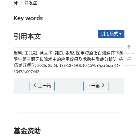
牙
/
并发症
Key words
引用格式 ▾
引用本文
赵利, 王元银, 徐文华, 韩良, 张越. 医用胶原蛋白海绵在下颌
阻生第三磨牙拔除术中的应用效果及术后并发症分析[J].
中
国美容医学
, 2026, 35(6): 133-137 DOI:10.15909/j.cnki.cn61-
1347/r.007442
上一篇
下一篇
基金资助