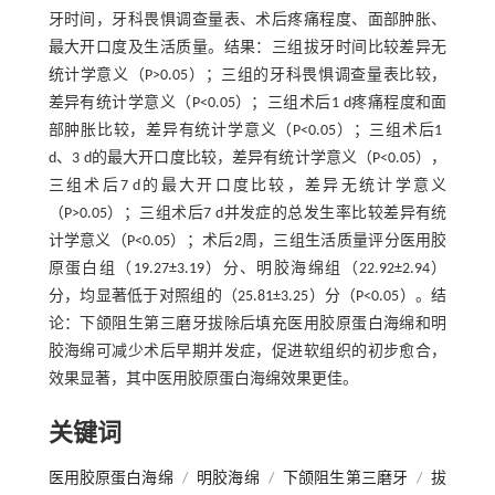
牙时间，牙科畏惧调查量表、术后疼痛程度、面部肿胀、
最大开口度及生活质量。结果：三组拔牙时间比较差异无
统计学意义（P>0.05）；三组的牙科畏惧调查量表比较，
差异有统计学意义（P<0.05）；三组术后1 d疼痛程度和面
部肿胀比较，差异有统计学意义（P<0.05）；三组术后1
d、3 d的最大开口度比较，差异有统计学意义（P<0.05），
三组术后7 d的最大开口度比较，差异无统计学意义
（P>0.05）；三组术后7 d并发症的总发生率比较差异有统
计学意义（P<0.05）；术后2周，三组生活质量评分医用胶
原蛋白组（19.27±3.19）分、明胶海绵组（22.92±2.94）
分，均显著低于对照组的（25.81±3.25）分（P<0.05）。结
论：下颌阻生第三磨牙拔除后填充医用胶原蛋白海绵和明
胶海绵可减少术后早期并发症，促进软组织的初步愈合，
效果显著，其中医用胶原蛋白海绵效果更佳。
关键词
医用胶原蛋白海绵
/
明胶海绵
/
下颌阻生第三磨牙
/
拔