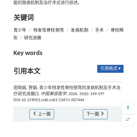
能的致病机制及治疗术式进行综述。
关键词
青少年
/
特发性脊柱侧弯
/
发病机制
/
手术
/
脊柱畸
形
/
研究进展
Key words
引用格式 ▾
引用本文
田晓娟, 贺娟. 青少年特发性脊柱侧弯的发病机制及手术治
疗研究进展[J].
中国美容医学
, 2026, 35(6): 194-197
DOI:10.15909/j.cnki.cn61-1347/r.007444
上一篇
下一篇