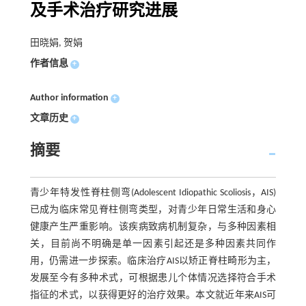
及手术治疗研究进展
田晓娟, 贺娟
作者信息
+
Author information
+
文章历史
+
摘要
青少年特发性脊柱侧弯(Adolescent Idiopathic Scoliosis，AIS)
已成为临床常见脊柱侧弯类型，对青少年日常生活和身心
健康产生严重影响。该疾病致病机制复杂，与多种因素相
关，目前尚不明确是单一因素引起还是多种因素共同作
用，仍需进一步探索。临床治疗AIS以矫正脊柱畸形为主，
发展至今有多种术式，可根据患儿个体情况选择符合手术
指征的术式，以获得更好的治疗效果。本文就近年来AIS可