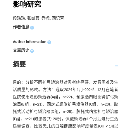
影响研究
段玮玮, 张毓蓉, 乔虎, 回记芳
作者信息
+
Author information
+
文章历史
+
摘要
目的：分析不同扩弓矫治器对患者疼痛感、发音困难及生
活质量的影响。方法：选取2024年1月-2024年12月在笔者
医院使用隐形矫治器(A组，n=22)、预激活四眼圈簧扩弓矫
治器(B组，n=21)、固定式螺旋扩弓矫治器(C组，n=28)、胶
托式活动扩弓矫治器(D组，n=28)、胶托式粘接扩弓矫治器
(E组，n=21)的患者共120例，佩戴矫治器1个月后进行生活
质量调查。比较患儿的口腔健康影响程度量表(OHIP-14)以