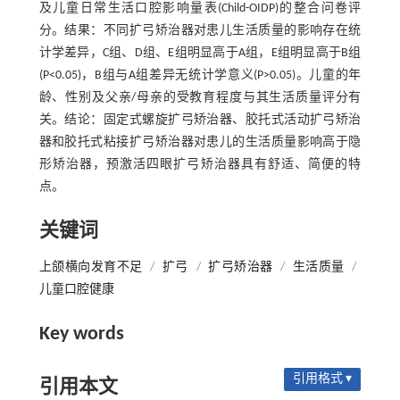
及儿童日常生活口腔影响量表(Child-OIDP)的整合问卷评
分。结果：不同扩弓矫治器对患儿生活质量的影响存在统
计学差异，C组、D组、E组明显高于A组，E组明显高于B组
(P<0.05)，B组与A组差异无统计学意义(P>0.05)。儿童的年
龄、性别及父亲/母亲的受教育程度与其生活质量评分有
关。结论：固定式螺旋扩弓矫治器、胶托式活动扩弓矫治
器和胶托式粘接扩弓矫治器对患儿的生活质量影响高于隐
形矫治器，预激活四眼扩弓矫治器具有舒适、简便的特
点。
关键词
上颌横向发育不足
/
扩弓
/
扩弓矫治器
/
生活质量
/
儿童口腔健康
Key words
引用格式 ▾
引用本文