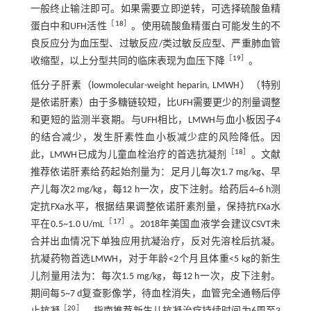
一般终止输注即可。如果需要立即逆转，可选择硫酸鱼精
［
18
］
蛋白中和UFH活性
。使用硫酸鱼精蛋白可能发生的不
良反应分为血压型、过敏反应/类过敏反应型、严重肺血管
［
19
］
收缩型，以上分型共同的临床表现为血压下降
。
低分子肝素（lowmolecular-weight heparin, LMWH）（特别
是依诺肝素）由于多糖链较短，比UFH需要更少的剂量调整
和更短的监测半衰期。与UFH相比，LMWH与血小板因子4
的结合减少，发生肝素性血小板减少症的风险降低。因
［
18
］
此，LMWH已成为儿童血栓治疗的首选抗凝剂
。文献
推荐依诺肝素给药起始剂量为：足月儿每次1.7 mg/kg、早
产儿每次2 mg/kg，每12 h一次，皮下注射。给药后4~6 h测
定抗FXa水平，根据结果调整依诺肝素剂量，保持抗FXa水
［
17
］
平在0.5~1.0 U/mL
。2018年美国血液学会建议CSVT未
合并出血情况下单独应用抗凝治疗，反对先溶栓后抗凝。
抗凝药物首选LMWH，对于年龄<2个月且体重<5 kg的新生
儿剂量用法为：每次1.5 mg/kg，每12 h一次，皮下注射。
期间每5~7 d复查影像学，待血栓消失，血管完全通畅后停
［
20
］