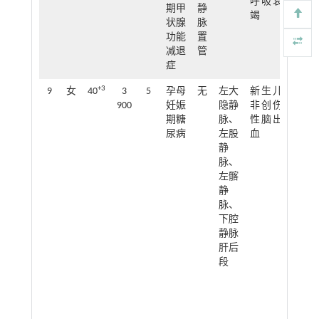
呼吸衰
期甲
静
竭
状腺
脉
功能
置
减退
管
症
+3
9
女
40
3
5
孕母
无
左大
新生儿
13
900
妊娠
隐静
非创伤
期糖
脉、
性脑出
尿病
左股
血
静
脉、
左髂
静
脉、
下腔
静脉
肝后
段