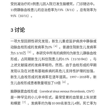
受抗凝治疗的1例患儿因入院已发生脑梗死，门诊随访中。
11例静脉血栓患儿的总治愈率为73%（8/11），总有效率为
91%（10/11）。
3 讨论
一项大型回顾性研究发现，新生儿重症监护病房中静脉或
［
4
］
动脉血栓形成的发病率为2%
。普通住院新生儿发病率
［
5
］
为5.1/10万
。本研究中所有的病例均为新生儿静脉血栓
形成，占同期新生儿科住院患儿的0.1%（11/10 842），与
上述文献描述的发病率相符。然而，由于血栓形成的早期
发现以及在对患有基础疾病的高危儿支持性护理的加强，
新生儿血栓形成的发病率在逐年提高。1997—2018年，新
［
6
］
生儿血栓形成患者数量增加了13倍
。
脑静脉窦血栓形成（cerebral sinus venous thrombosis, CSVT）
是一种罕见的小儿卒中形式，最常受累的血管是上矢状窦
［
7
］
和横窦
，发病率约为每10 000名新生儿4例，死亡率为