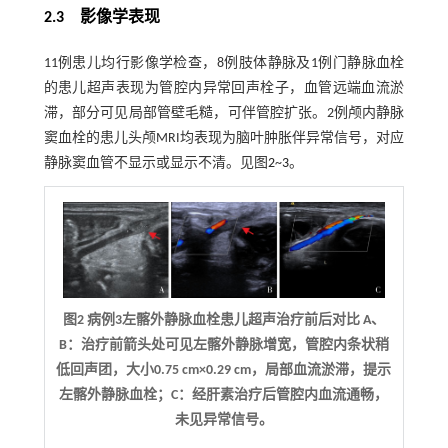
2.3 影像学表现
11例患儿均行影像学检查，8例肢体静脉及1例门静脉血栓
的患儿超声表现为管腔内异常回声栓子，血管远端血流淤
滞，部分可见局部管壁毛糙，可伴管腔扩张。2例颅内静脉
窦血栓的患儿头颅MRI均表现为脑叶肿胀伴异常信号，对应
静脉窦血管不显示或显示不清。见图
2
~
3
。
图2 病例3左髂外静脉血栓患儿超声治疗前后对比 A、
B：治疗前箭头处可见左髂外静脉增宽，管腔内条状稍
低回声团，大小0.75 cm×0.29 cm，局部血流淤滞，提示
左髂外静脉血栓；C：经肝素治疗后管腔内血流通畅，
未见异常信号。