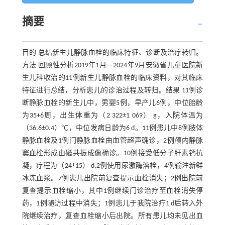
摘要
目的 总结新生儿静脉血栓的临床特征、诊断及治疗转归。
方法 回顾性分析2019年1月—2024年9月安徽省儿童医院新
生儿科收治的11例新生儿静脉血栓的临床资料，对其临床
特征进行总结，分析患儿的诊治过程及转归。结果 11例诊
断静脉血栓的新生儿中，男婴5例，早产儿6例，中位胎龄
为35+6周，出生体重为（2 322±1 069） g，入院体温为
（36.6±0.4）℃，中位发病日龄为6 d。11例患儿中8例肢体
静脉血栓及1例门静脉血栓由血管超声确诊，2例颅内静脉
窦血栓形成由磁共振成像确诊。10例接受低分子肝素钙抗
凝，疗程为（24±15） d,2例使用尿激酶溶栓，4例输注新鲜
冰冻血浆。7例患儿出院前复查提示血栓消失；2例出院前
复查提示血栓缩小，其中1例继续门诊治疗至血栓消失停
药，1例随访过程中消失；1例患儿于我院治疗1 d后转入外
院继续治疗，复查血栓缩小后出院。所有患儿均未见出血