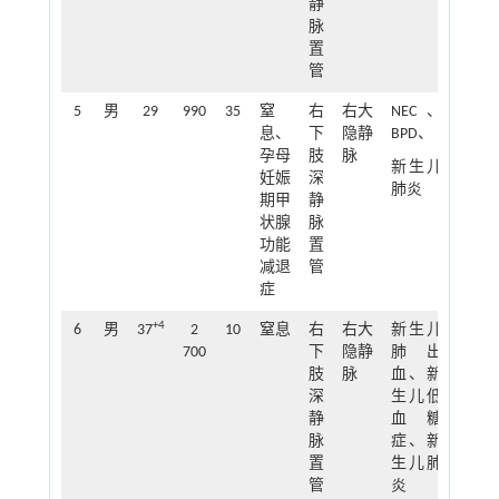
静
脉
置
管
5
男
29
990
35
窒
右
右大
NEC、
21
息、
下
隐静
BPD、
孕母
肢
脉
新生儿
妊娠
深
肺炎
期甲
静
状腺
脉
功能
置
减退
管
症
+4
6
男
37
2
10
窒息
右
右大
新生儿
48
700
下
隐静
肺出
肢
脉
血、新
深
生儿低
静
血糖
脉
症、新
置
生儿肺
管
炎