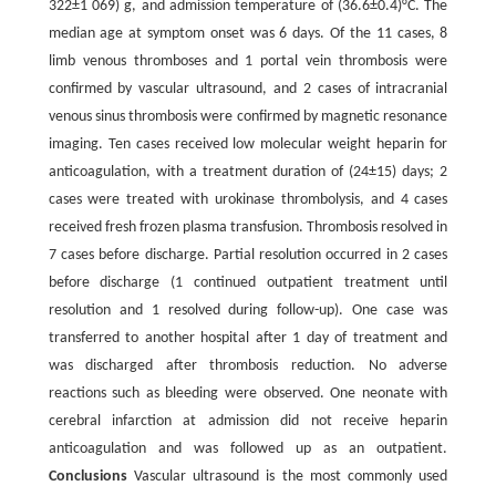
322±1 069) g, and admission temperature of (36.6±0.4)°C. The
median age at symptom onset was 6 days. Of the 11 cases, 8
limb venous thromboses and 1 portal vein thrombosis were
confirmed by vascular ultrasound, and 2 cases of intracranial
venous sinus thrombosis were confirmed by magnetic resonance
imaging. Ten cases received low molecular weight heparin for
anticoagulation, with a treatment duration of (24±15) days; 2
cases were treated with urokinase thrombolysis, and 4 cases
received fresh frozen plasma transfusion. Thrombosis resolved in
7 cases before discharge. Partial resolution occurred in 2 cases
before discharge (1 continued outpatient treatment until
resolution and 1 resolved during follow-up). One case was
transferred to another hospital after 1 day of treatment and
was discharged after thrombosis reduction. No adverse
reactions such as bleeding were observed. One neonate with
cerebral infarction at admission did not receive heparin
anticoagulation and was followed up as an outpatient.
Conclusions
Vascular ultrasound is the most commonly used