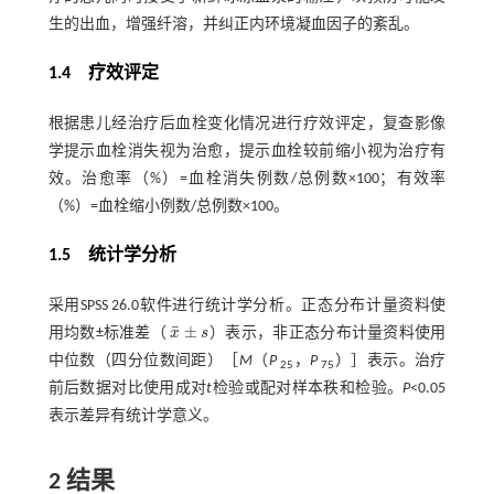
生的出血，增强纤溶，并纠正内环境凝血因子的紊乱。
1.4 疗效评定
根据患儿经治疗后血栓变化情况进行疗效评定，复查影像
学提示血栓消失视为治愈，提示血栓较前缩小视为治疗有
效。治愈率（%）=血栓消失例数/总例数×100；有效率
（%）=血栓缩小例数/总例数×100。
1.5 统计学分析
采用SPSS 26.0软件进行统计学分析。正态分布计量资料使
¯
±
用均数±标准差（
x
s
）表示，非正态分布计量资料使用
x
¯
±
s
中位数（四分位数间距）［
M
（
P
，
P
）］表示。治疗
25
75
前后数据对比使用成对
t
检验或配对样本秩和检验。
P
<0.05
表示差异有统计学意义。
2 结果