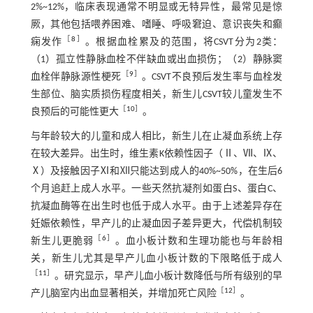
2%~12%，临床表现通常不明显或无特异性，最常见是惊
厥，其他包括喂养困难、嗜睡、呼吸窘迫、意识丧失和癫
［
8
］
痫发作
。根据血栓累及的范围，将CSVT分为2类：
（1）孤立性静脉血栓不伴缺血或出血损伤；（2）静脉窦
［
9
］
血栓伴静脉源性梗死
。CSVT不良预后发生率与血栓发
生部位、脑实质损伤程度相关，新生儿CSVT较儿童发生不
［
10
］
良预后的可能性更大
。
与年龄较大的儿童和成人相比，新生儿在止凝血系统上存
在较大差异。出生时，维生素K依赖性因子（Ⅱ、Ⅶ、Ⅸ、
Ⅹ）及接触因子Ⅺ和Ⅻ只能达到成人的40%~50%，在生后6
个月追赶上成人水平。一些天然抗凝剂如蛋白S、蛋白C、
抗凝血酶等在出生时也低于成人水平。由于上述差异存在
妊娠依赖性，早产儿的止凝血因子差异更大，代偿机制较
［
6
］
新生儿更脆弱
。血小板计数和生理功能也与年龄相
关，新生儿尤其是早产儿血小板计数的下限略低于成人
［
11
］
。研究显示，早产儿血小板计数降低与所有级别的早
［
12
］
产儿脑室内出血显著相关，并增加死亡风险
。