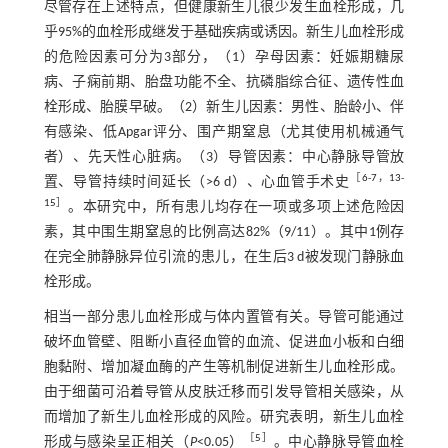
尽管存在上述特点，但健康新生儿很少发生血栓形成，几
乎95%的血栓形成继发于基础疾病或诱因。新生儿血栓形成
的危险因素可分为3部分，（1）孕母因素：妊娠期糖尿
病、子痫前期、胎盘功能不全、抗磷脂综合征、遗传性血
栓形成、胎膜早破。（2）新生儿因素：男性、胎龄小、伴
有感染、低Apgar评分、围产期窒息（尤其使用机械通气
者）、先天性心脏病。（3）导管因素：中心静脉导管放
［
6
-
7
，
13
-
置、导管持续时间延长（>6 d）、心血管手术史
15
］
。本研究中，所有患儿均存在一项或多项上述危险因
素，其中围生期窒息的比例高达82%（9/11）。其中1例存
在完全肺静脉异位引流的患儿，在生后3 d被发现门静脉血
栓形成。
相当一部分患儿血栓形成与体内置管有关。导管可能通过
破坏血管壁、阻断小直径血管的血流、促进血小板和白细
胞黏附、增加凝血酶的产生等机制促进新生儿血栓形成。
由于细菌可沿着导管从皮肤迁移而引发导管相关感染，从
而增加了新生儿血栓形成的风险。研究表明，新生儿血栓
［
5
］
形成与感染呈正相关（
P
<0.05）
。中心静脉导管血栓