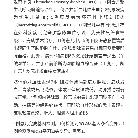
发育不良（bronchopulmonary dysplasia, BPD），1例合并新
生儿呼吸窘迫综合征，1例合并新生儿肺出血；2例原发病
为新生儿贫血；1例原发病为坏死性小肠结肠炎
（necrotizing enterocolitis, NEC）。11例患儿中有2例患儿存
在外科疾病（完全肺静脉异位引流、先天性气管食管
瘘），完成手术治疗。11例患儿中，5例下肢深静脉置管后
出现同侧下肢静脉血栓；1例肱动脉置管后出现同侧贵要静
脉血栓。此外，病例5和病例8为双胎妊娠剖宫产娩出（单
绒双羊），并于产前诊断为双胎输血综合征（Ⅰ期）。所
有患儿均无出凝血疾病家族史。
肢体静脉血栓表现为同侧肢体或局部皮肤肿胀、皮肤发
白、青紫或出现花斑，伴或不伴皮温减低，动脉搏动减弱
或正常。1例颅内静脉窦血栓形成的患儿出现四肢不自主抖
动、抽搐等神经系统症状。门静脉血栓形成的患儿表现为
皮肤轻度黄染、肝大、胆囊内胆汁淤积。
4例患儿完成基因检测，1例检测到
RPL35A
基因杂合变异，1
例检测到
PROS1
基因缺失变异。见
表1
。