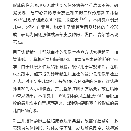
形成的临床表现从无症状到肢体坏疽等严重后果不等。研
究发现，与中心静脉导管放置相关的血栓形成新生儿有
［
16
］
36.3%出现单侧或双侧下肢肿胀症状
。本研究11例患
儿中，6例存在置管，均发生了置管后同侧肢体的血栓形
成，表现为同侧肢体或局部皮肤肿胀、发白、青紫或出现
花斑。
用于诊断新生儿静脉血栓的影像学检查方式包括超声、血
管造影、计算机断层扫描和MRI。血管造影术是诊断的金标
准，由于其侵入性及辐射暴露，很少用于常规诊断。在临
床实践中，超声成为诊断新生儿血栓的最常见影像学检查
方式。对于新生儿CSVT，头颅MRI和MRI静脉造影可评估静
脉血栓的大小和位置，并完整描述脑实质病变，故在临床
中常规选用。本研究中，8例肢体静脉血栓及1例门静脉血
栓的患儿均由血管超声确诊，2例颅内静脉窦血栓形成的患
儿由MRI确诊。
新生儿肢体静脉血栓临床表现不典型，故需仔细鉴别，多
表现为肢体肿胀，肢体皮温下降、皮肤颜色改变、脉搏减