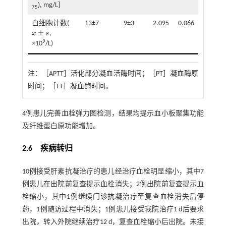
), mg/L]
75
白细胞计数(
13±7
9±3
2.095
0.066
¯
±
x
s
,
x
¯
±
s
9
×10
/L)
注：
［APTT］活化部分凝血活酶时间；［PT］凝血酶原
时间；［TT］凝血酶时间。
4例患儿完善血栓弹力图检测，结果均提示血小板聚集功能
及纤维蛋白原功能增加。
2.6 疾病转归
10例接受肝素抗凝治疗的患儿经治疗血栓明显缩小，其中7
例患儿在出院前复查提示血栓消失；2例出院前复查提示血
栓缩小，其中1例继续门诊抗凝治疗至复查血栓消失后停
药，1例随访过程中消失；1例患儿接受我院治疗1 d后要求
出院，转入外院继续治疗12 d，复查血栓缩小后出院。未接