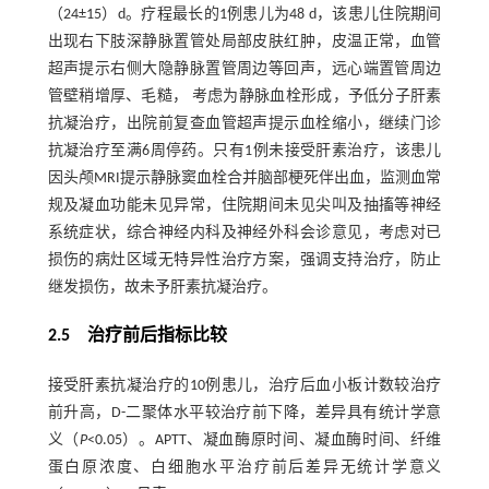
（24±15）d。疗程最长的1例患儿为48 d，该患儿住院期间
出现右下肢深静脉置管处局部皮肤红肿，皮温正常，血管
超声提示右侧大隐静脉置管周边等回声，远心端置管周边
管壁稍增厚、毛糙， 考虑为静脉血栓形成，予低分子肝素
抗凝治疗，出院前复查血管超声提示血栓缩小，继续门诊
抗凝治疗至满6周停药。只有1例未接受肝素治疗，该患儿
因头颅MRI提示静脉窦血栓合并脑部梗死伴出血，监测血常
规及凝血功能未见异常，住院期间未见尖叫及抽搐等神经
系统症状，综合神经内科及神经外科会诊意见，考虑对已
损伤的病灶区域无特异性治疗方案，强调支持治疗，防止
继发损伤，故未予肝素抗凝治疗。
2.5 治疗前后指标比较
接受肝素抗凝治疗的10例患儿，治疗后血小板计数较治疗
前升高，D-二聚体水平较治疗前下降，差异具有统计学意
义（
P
<0.05）。APTT、凝血酶原时间、凝血酶时间、纤维
蛋白原浓度、白细胞水平治疗前后差异无统计学意义