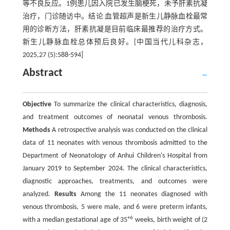
等不良反应。1例患儿因入院已发生脑梗死，未予肝素抗凝
治疗，门诊随访中。结论 血管超声是新生儿静脉血栓最常
用的诊断方法，肝素抗凝是目前临床最推荐的治疗方式。
新生儿静脉血栓总体预后良好。[中国当代儿科杂志，
2025,27 (5):588-594]
Abstract
Objective
To summarize the clinical characteristics, diagnosis,
and treatment outcomes of neonatal venous thrombosis.
Methods
A retrospective analysis was conducted on the clinical
data of 11 neonates with venous thrombosis admitted to the
Department of Neonatology of Anhui Children's Hospital from
January 2019 to September 2024. The clinical characteristics,
diagnostic approaches, treatments, and outcomes were
analyzed.
Results
Among the 11 neonates diagnosed with
venous thrombosis, 5 were male, and 6 were preterm infants,
+6
with a median gestational age of 35
weeks, birth weight of (2