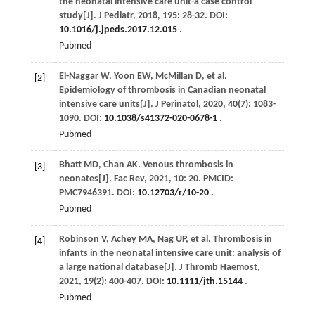
the neonatal intensive care unit-a case control
study[J].
J Pediatr
,
2018
,
195
: 28-32. DOI:
10.1016/j.jpeds.2017.12.015
.
Pubmed
El-Naggar
W
,
Yoon
EW
,
McMillan
D
, et al.
[2]
Epidemiology of thrombosis in Canadian neonatal
intensive care units[J].
J Perinatol
,
2020
,
40
(7): 1083-
1090. DOI:
10.1038/s41372-020-0678-1
.
Pubmed
Bhatt
MD
,
Chan
AK
. Venous thrombosis in
[3]
neonates[J].
Fac Rev
,
2021
,
10
: 20. PMCID:
PMC7946391. DOI:
10.12703/r/10-20
.
Pubmed
Robinson
V
,
Achey
MA
,
Nag
UP
, et al. Thrombosis in
[4]
infants in the neonatal intensive care unit: analysis of
a large national database[J].
J Thromb Haemost
,
2021
,
19
(2): 400-407. DOI:
10.1111/jth.15144
.
Pubmed