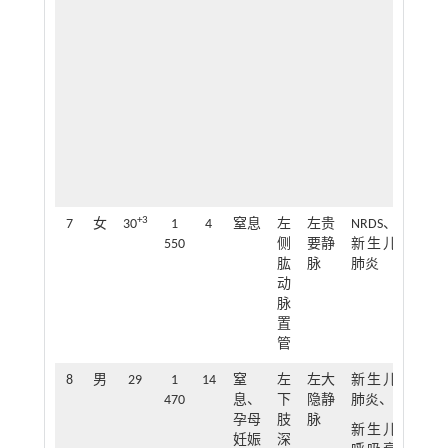
+3
7
女
30
1
4
窒息
左
左贵
NRDS、
21
550
侧
要静
新生儿
肱
脉
肺炎
动
脉
置
管
8
男
29
1
14
窒
左
左大
新生儿
42
470
息、
下
隐静
肺炎、
孕母
肢
脉
新生儿
妊娠
深