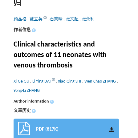
归
顾茜格
,
戴立英
,
石笑晴
,
张文超
,
张永利
作者信息
+
Clinical characteristics and
outcomes of 11 neonates with
venous thrombosis
Xi-Ge GU
,
Li-Ying DAI
,
Xiao-Qing SHI
,
Wen-Chao ZHANG
,
Yong-Li ZHANG
Author information
+
文章历史
+
PDF (817K)