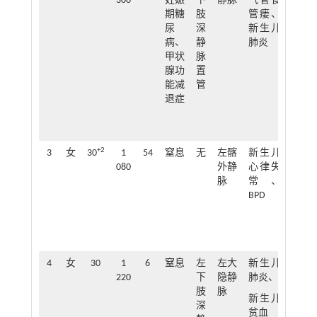
300
妊娠
下
静脉
气管食
期糖
肢
管瘘、
尿
深
新生儿
病、
静
肺炎
甲状
脉
腺功
置
能减
管
退症
+2
3
女
30
1
54
窒息
无
左髂
新生儿
38
080
外静
心律失
脉
常、
BPD
4
女
30
1
6
窒息
左
左大
新生儿
30
220
下
隐静
肺炎、
肢
脉
新生儿
深
贫血