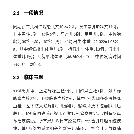
2.1 一般情况
同期新生儿科住院患儿共10 842例，发生静脉血栓共11例。
其中男性5例，女性6例；早产儿6例，足月儿5例；中位胎
+6
+1
龄为35
（30，40
）周；平均出生体重（2 322±1 069）
g，其中超低出生体重儿1例，极低出生体重儿3例，低出生
体重儿1例；入院平均体温（36.6±0.4）℃；中位发病时间
为6（4，20）d。
2.2 临床表现
11例患儿中，上肢静脉血栓1例，门静脉血栓1例，颅内静
脉窦血栓2例，下肢静脉血栓7例，其中1例发现多处深静脉
血栓（左下肢大隐静脉、股静脉、髂静脉及下腔静脉肝后
段）。8例有明确或可疑围产期缺氧窒息病史。7例有孕母
基础疾病史。所有患儿均具有原发病，9例合并呼吸系统疾
病，其中8例为感染相关的新生儿肺炎，2例合并支气管肺