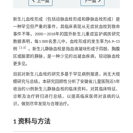
上一篇
下一篇
新生儿血栓形成（包括动脉血栓形成和静脉血栓形成）是
一种罕见但严重的事件，其临床表现从无症状血栓到致命
事件不等。2000—2016年的国外新生儿重症监护病房研究
数据表明，每1 000名患儿中，血栓形成的发生率为6.9~15
［
1
-
3
］
例
。新生儿静脉血栓是指血液凝块形成于四肢、胸腹
区或脑窦的静脉，是一种少见的出凝血疾病，较动脉血栓
更多见。
目前对新生儿血栓的研究多基于罕见病例报道，尚无大规
模研究与总结。本研究回顾性分析了安徽省儿童医院近5年
收治的11例新生儿静脉血栓的临床资料，对其临床特征、
诊断及治疗转归进行总结，以提高临床医师对该病的认
识，做到尽早发现与合理治疗。
1 资料与方法