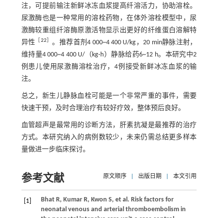
注，可提前输注新鲜冰冻血浆提高纤溶活力，协助溶栓。
尿激酶也是一种常用的溶栓药物，在体外溶栓模型中，尿
激酶较重组纤溶酶原激活物显示出更好的纤维蛋白溶解特
［
22
］
异性
。推荐首剂4 000~4 400 U/kg，20 min静脉注射，
维持量4 000~4 400 U/（kg·h）静脉给药6~12 h。本研究中2
例患儿使用尿激酶溶栓治疗，4例接受新鲜冰冻血浆的输
注。
总之，新生儿静脉血栓可能是一个非常严重的事件，需要
快速干预，及时合理治疗有较好疗效，整体预后良好。
血管超声是最常用的诊断方法，肝素抗凝是最推荐的治疗
方式。本研究纳入的病例数较少，未来仍需总结更多样本
量做进一步临床探讨。
参考文献
原文顺序
|
出版日期
|
本文引用
Bhat
R
,
Kumar
R
,
Kwon
S
, et al. Risk factors for
[1]
neonatal venous and arterial thromboembolism in