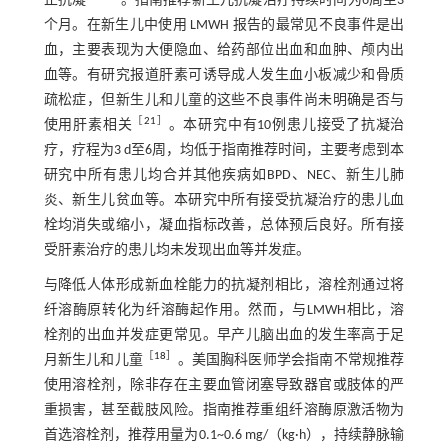
止抗凝
。指南推荐新生儿抗凝治疗持续时间为6周至3
个月。在新生儿中使用 LMWH 报告的最常见不良事件是出
血，主要表现为大便隐血、给药部位出血和血肿、颅内出
血等。有研究报道肝素可诱导成人发生血小板减少和骨质
疏松症，但新生儿和儿童的这些不良事件尚未明确是否与
［
21
］
使用肝素相关
。本研究中有10例患儿接受了抗凝治
疗，疗程为3 d至6周，均低于指南推荐时间，主要考虑到本
研究中所有患儿均合并其他疾病如BPD、NEC、新生儿肺
炎、新生儿贫血等。本研究中所有接受抗凝治疗的患儿血
栓均消失或缩小，凝血指标改善，总体预后良好。所有接
受肝素治疗的患儿均未发现出血等并发症。
与降低人体形成新血栓能力的抗凝剂相比，溶栓剂通过将
纤溶酶原转化为纤溶酶起作用。然而，与LMWH相比，溶
栓剂的出血并发症更常见。早产儿脑出血的发生率高于足
［
18
］
月新生儿和儿童
。美国胸科医师学会指南不常规推荐
使用溶栓剂，除非存在主要血管闭塞导致器官或肢体的严
重损害，甚至截肢风险。指南推荐重组纤溶酶原激活物为
首选溶栓剂，推荐用量为0.1~0.6 mg/（kg·h），持续静脉输