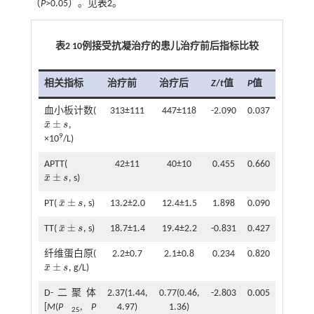
（
P
>0.05）。见
表2
。
表2 10例接受抗凝治疗的患儿治疗前后指标比较
相关指标
治疗前
治疗后
Z
/
t
值
P
值
血小板计数(
313±111
447±118
-2.090
0.037
¯
±
x
s
,
x
¯
±
s
9
×10
/L)
APTT(
42±11
40±10
0.455
0.660
¯
±
x
s
, s)
x
¯
±
s
¯
±
PT(
x
s
, s)
13.2±2.0
12.4±1.5
1.898
0.090
x
¯
±
s
¯
±
TT(
x
s
, s)
18.7±1.4
19.4±2.2
-0.831
0.427
x
¯
±
s
纤维蛋白原(
2.2±0.7
2.1±0.8
0.234
0.820
¯
±
x
s
, g/L)
x
¯
±
s
D-二聚体
2.37(1.44,
0.77(0.46,
-2.803
0.005
[
M
(
P
,
P
4.97)
1.36)
25