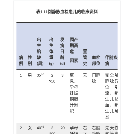
表1 11例静脉血栓患儿的临床资料
肝
素
出
出
发
围产
治
生
生
病
期高
疗
胎
体
日
危
置
时
病
性
龄
重
龄
管
血栓
伴随疾
间
因素
例
别
(周)
(g)
(d)
史
部位
病
(d)
+6
1
男
35
2
3
窒
无
门静
完全肺
17
950
息、
脉
静脉异
孕母
位引
妊娠
流、新
期胆
生儿贫
汁淤
血、新
积
生儿肺
炎
+3
2
女
40
3
20
孕母
右
右股
先天性
3