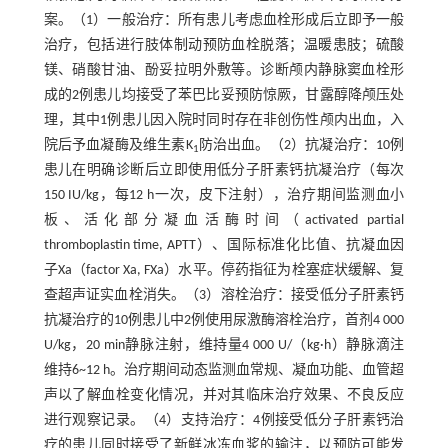
案。（1）一般治疗：所有患儿考虑血栓形成后立即予一般
治疗，包括进行肢体制动预防血栓脱落；温暖患肢；硫酸
镁、硝酸甘油、酚妥拉明外敷等。诊断颅内静脉窦血栓形
成的2例患儿均接受了苯巴比妥预防惊厥，甘露醇降颅压处
理，其中1例患儿因入院时同时存在非创伤性颅内出血，入
院后予血凝酶及维生素K
防治出血。（2）抗凝治疗：10例
1
患儿在明确诊断后立即使用低分子肝素钙抗凝治疗（每次
150 IU/kg，每12 h一次，皮下注射），治疗期间监测血小
板、活化部分凝血活酶时间（activated partial
thromboplastin time, APTT）、国际标准化比值、抗凝血因
子Xa（factor Xa, FXa）水平。停药指征为栓塞症状缓解、复
查超声证实血栓消失。（3）溶栓治疗：接受低分子肝素钙
抗凝治疗的10例患儿中2例使用尿激酶溶栓治疗，首剂4 000
U/kg，20 min静脉注射，维持量4 000 U/（kg·h）静脉滴注
维持6~12 h。治疗期间动态监测血常规、凝血功能、血管超
声以了解血栓变化情况，并对其临床治疗效果、不良反应
进行观察记录。（4）支持治疗：4例接受低分子肝素钙治
疗的患儿同时接受了新鲜冰冻血浆的输注，以预防可能发