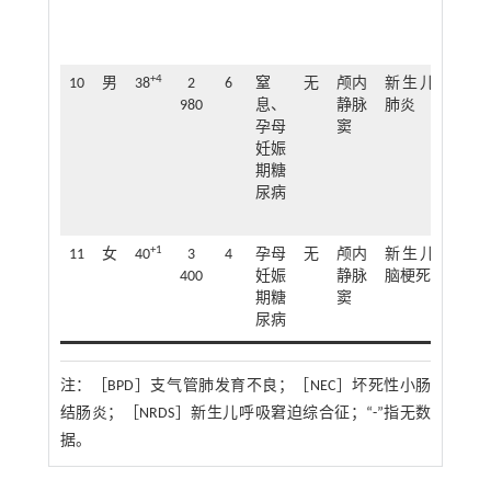
+4
10
男
38
2
6
窒
无
颅内
新生儿
8
980
息、
静脉
肺炎
孕母
窦
妊娠
期糖
尿病
+1
11
女
40
3
4
孕母
无
颅内
新生儿
-
400
妊娠
静脉
脑梗死
期糖
窦
尿病
注：
［BPD］支气管肺发育不良；［NEC］坏死性小肠
结肠炎；［NRDS］新生儿呼吸窘迫综合征；“-”指无数
据。