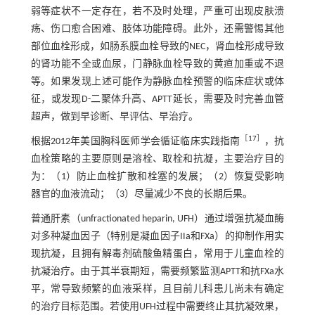
弱等症状不一定存在，若不及时处理，严重可出现皮肤溃
疡、伤口愈合困难、肢体功能障碍。此外，还需警惕其他
部位血栓形成，如肠系膜血栓导致的NEC，肾血栓形成导致
的肾功能不全或血尿，门静脉血栓导致的黄疸加重或不退
等。如果发现上述可能作为静脉血栓预警的临床症状或体
征，或发现D-二聚体升高、APTT延长，需要及时完善血管
超声，做到早诊断、早评估、早治疗。
［
17
］
根据2012年美国胸科医师学会循证临床实践指南
，抗
血栓策略的主要原则是溶栓、取栓和抗凝，主要治疗目的
为：（1）防止血栓扩散和栓塞的发展；（2）恢复受影响
器官的血液流动；（3）尽量减少不良的长期后果。
普通肝素（unfractionated heparin, UFH）通过增强抗凝血酶
对多种凝血因子（特别是凝血因子IIa和FXa）的抑制作用实
现抗凝，且拥有解毒剂硫酸鱼精蛋白，常用于儿童血栓的
抗凝治疗。由于其半衰期短，需要频繁监测APTT和抗FXa水
平，常导致频繁的血液采样，且目前儿科患儿尚未有确定
的治疗目标范围。若使用UFH过程中需要终止其抗凝效果，