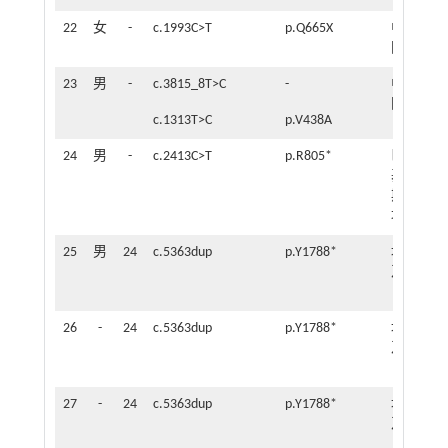
22
女
-
c.1993C>T
p.Q665X
中
-
国
23
男
-
c.3815_8T>C
-
中
-
国
c.1313T>C
p.V438A
24
男
-
c.2413C>T
p.R805*
巴
3
基
个
斯
月
坦
25
男
24
c.5363dup
p.Y1788*
埃
6
及
个
月
26
-
24
c.5363dup
p.Y1788*
埃
-
及
27
-
24
c.5363dup
p.Y1788*
埃
-
及