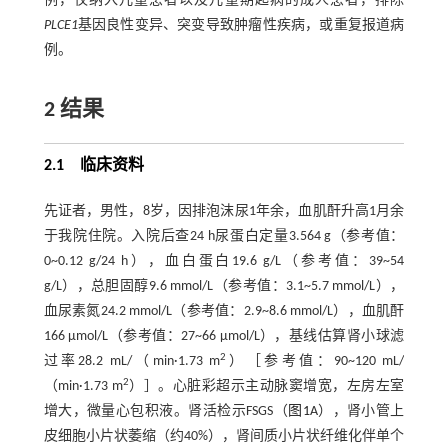
例，仅纳入儿童患者以及儿童期起病的成人患者，排除
PLCE1
基因良性变异、突变导致肿瘤性疾病，或重复报道病
例。
2 结果
2.1 临床资料
先证者，男性，8岁，因排泡沫尿1年余，血肌酐升高1月余
于我院住院。入院后查24 h尿蛋白定量3.564 g（参考值：
0~0.12 g/24 h），血白蛋白19.6 g/L（参考值：39~54
g/L），总胆固醇9.6 mmol/L（参考值：3.1~5.7 mmol/L），
血尿素氮24.2 mmol/L（参考值：2.9~8.6 mmol/L），血肌酐
166 μmol/L（参考值：27~66 μmol/L），基线估算肾小球滤
2
过率28.2 mL/（min·1.73 m
）［参考值：90~120 mL/
2
（min·1.73 m
）］。心脏彩超示主动脉窦增宽，左房左室
增大，微量心包积液。肾活检示FSGS（
图1
A），肾小管上
皮细胞小片状萎缩（约40%），肾间质小片状纤维化伴单个