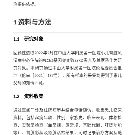
治提供依据。
1 资料与方法
1.1 研究对象
回顾性选取2022年2月在中山大学附属第一医院小儿肾脏风
湿病中心住院的
PLCE1
基因突变致ESRD患儿及其家系作为研
究对象。本研究通过中山大学附属第一医院伦理委员会批
准（伦审［2021］137号），所有样本的采集均得到了患儿
父母的知情同意。
1.2 资料收集
通过查阅门诊及住院病历并结合电话随访，收集患儿临床
资料，包括起病年龄、性别、家族史、临床表现、体格检
查、实验室检查（血常规、尿常规、基础代谢、肝肾功能
等）、肾脏彩超及肾脏活检结果，同时记录治疗方案及随