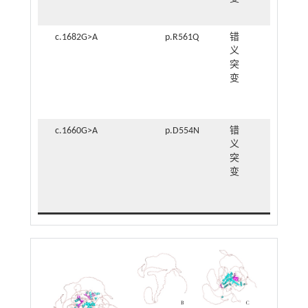
断
c.1682G>A
p.R561Q
错
氢
义
键
突
数
变
量
减
少
c.1660G>A
p.D554N
错
氢
义
键
突
数
变
量
减
少