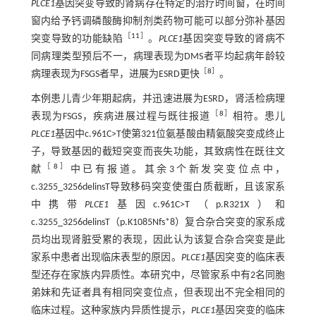
PLCE1
基因突变导致的肾病存在特定的治疗时间窗，在时间
窗内给予钙调磷酸酶抑制剂类药物可能可以部分弥补基因
［
11
］
突变导致的功能缺陷
。
PLCE1
基因突变导致的肾病不
同病理类型预后不一，病理表现为DMS者平均起病年龄较
［
8
］
病理表现为FSGS者早，进展为ESRD更快
。
本例患儿青少年期起病，并迅速进展为ESRD，肾活检病理
［
8
］
表现为FSGS，疾病进展过程与既往报道
相符。患儿
PLCE1
基因中c.961C>T使第321位氨基酸由精氨酸突变成终止
子，导致基因的截短突变而丧失功能，其致病性在既往文
［
8
］
献
中已有报道。其余3个新发突变位点中，
c.3255_3256delinsT导致移码突变使蛋白质截断，且该家系
中携带
PLCE1
基因c.961C>T（p.R321X）和
c.3255_3256delinsT（p.K1085Nfs*8）复合杂合突变的家系成
员均出现肾脏受累的表现，因此认为该复合杂合突变是此
家系中患者出现临床表型的原因。
PLCE1
基因突变的临床表
型还存在家族内异质性。本研究中，尽管家系中有2名同胞
弟妹和先证者具有相同突变位点，但表现出不完全相同的
临床过程。这种家族内异质性提示，
PLCE1
基因突变的临床