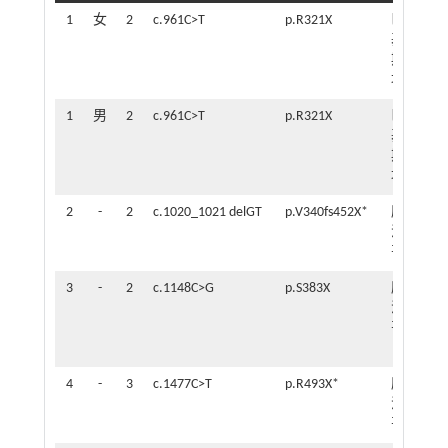
1
女
2
c.961C>T
p.R321X
巴
3
基
岁
斯
坦
1
男
2
c.961C>T
p.R321X
巴
5
基
个
斯
月
坦
2
-
2
c.1020_1021 delGT
p.V340fs452X*
摩
2
洛
岁
哥
3
-
2
c.1148C>G
p.S383X
摩
9
洛
个
哥
月
4
-
3
c.1477C>T
p.R493X*
摩
3
洛
个
哥
月