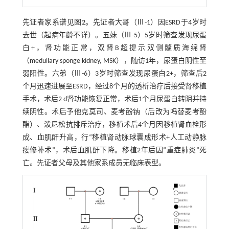
先证者家系谱见
图2
。先证者大哥（Ⅲ-1）因ESRD于4岁时
去世（起病年龄不详）。五妹（Ⅲ-5）5岁时筛查发现尿蛋
白+，肾功能正常，双肾B超提示双侧髓质海绵肾
（medullary sponge kidney, MSK），随访1年，尿蛋白阴性至
弱阳性。六弟（Ⅲ-6）3岁时筛查发现尿蛋白2+，筛查后2
个月迅速进展至ESRD，经过8个月的透析治疗后接受肾移植
手术，术后2 d肾功能恢复正常，术后1个月尿蛋白转阴并持
续阴性。术后予他克莫司、麦考酚钠（后改为吗替麦考酚
酯）、泼尼松抗排斥治疗，移植术后4个月因移植肾血栓形
成、血肌酐升高，行“移植肾动脉球囊成形术+人工动静脉
瘘修补术”，术后血肌酐下降。移植2年后因“重症肺炎”死
亡。先证者父母及其他家系成员无临床表型。