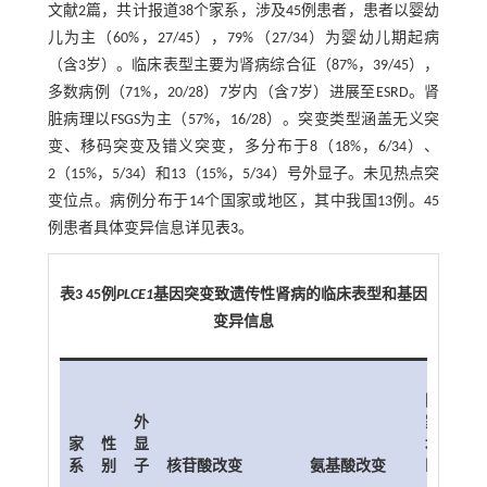
文献2篇，共计报道38个家系，涉及45例患者，患者以婴幼
儿为主（60%，27/45），79%（27/34）为婴幼儿期起病
（含3岁）。临床表型主要为肾病综合征（87%，39/45），
多数病例（71%，20/28）7岁内（含7岁）进展至ESRD。肾
脏病理以FSGS为主（57%，16/28）。突变类型涵盖无义突
变、移码突变及错义突变，多分布于8（18%，6/34）、
2（15%，5/34）和13（15%，5/34）号外显子。未见热点突
变位点。病例分布于14个国家或地区，其中我国13例。45
例患者具体变异信息详见
表3
。
表3 45例
PLCE1
基因突变致遗传性肾病的临床表型和基因
变异信息
国
起
外
家/
病
家
性
显
地
年
系
别
子
核苷酸改变
氨基酸改变
区
龄