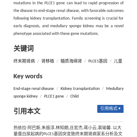
mutations in the
PLCE1
gene can lead to rapid progression of
the disease to end-stage renal disease, with favorable outcomes
following kidney transplantation. Family screening is crucial for
early diagnosis, and medullary sponge kidney may be a novel
phenotype associated with these gene mutations.
关键词
终末期肾病
/
肾移植
/
髓质海绵肾
/
PLCE1基因
/
儿童
Key words
End-stage renal disease
/
Kidney transplantation
/
Medullary
sponge kidney
/
PLCE1
gene
/
Child
引用格式 ▾
引用本文
热依拉·阿巴斯,朱振淳,林知朗,庄宏杰,蒋小云,裴瑜馨. 以大
量蛋白尿起病的PLCE1基因突变致终末期肾病家系分析及文