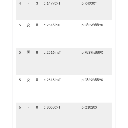
4
-
3
c.1477C>T
p.R493X*
摩
4
洛
个
哥
月
5
女
8
c.2516insT
p.F839fs889X
巴
5.5
基
岁
斯
坦
5
男
8
c.2516insT
p.F839fs889X
巴
5.8
基
岁
斯
坦
5
女
8
c.2516insT
p.F839fs889X
巴
4.8
基
岁
斯
坦
6
-
8
c.3058C>T
p.Q1020X
阿
6
尔
个
及
月
利