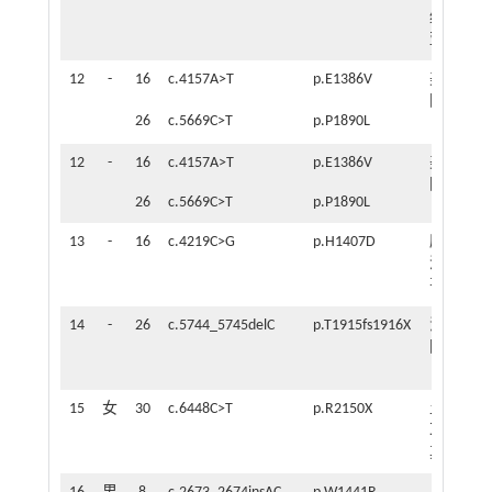
维
亚
12
-
16
c.4157A>T
p.E1386V
美
10
国
个
26
c.5669C>T
p.P1890L
月
12
-
16
c.4157A>T
p.E1386V
美
1
国
岁
26
c.5669C>T
p.P1890L
13
-
16
c.4219C>G
p.H1407D
摩
1.3
洛
岁
哥
14
-
26
c.5744_5745delC
p.T1915fs1916X
法
5
国
个
月
15
女
30
c.6448C>T
p.R2150X
土
11
耳
个
其
月