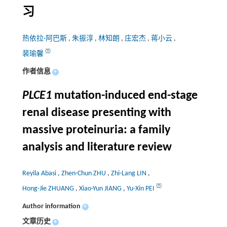
习
热依拉·阿巴斯
,
朱振淳
,
林知朗
,
庄宏杰
,
蒋小云
,
裴瑜馨
作者信息
+
PLCE1
mutation-induced end-stage
renal disease presenting with
massive proteinuria: a family
analysis and literature review
Reyila Abasi
,
Zhen-Chun ZHU
,
Zhi-Lang LIN
,
Hong-Jie ZHUANG
,
Xiao-Yun JIANG
,
Yu-Xin PEI
Author information
+
文章历史
+