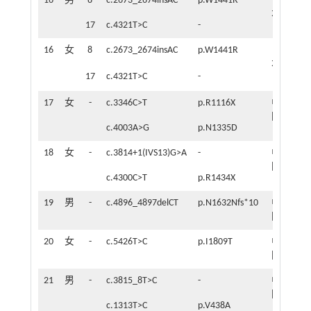
16
男
8
c.2673_2674insAC
p.W1441R
日
1
本
岁
17
c.4321T>C
-
16
女
8
c.2673_2674insAC
p.W1441R
日
9
本
个
17
c.4321T>C
-
月
17
女
-
c.3346C>T
p.R1116X
中
-
国
c.4003A>G
p.N1335D
18
女
-
c.3814+1(IVS13)G>A
-
中
-
国
c.4300C>T
p.R1434X
19
男
-
c.4896_4897delCT
p.N1632Nfs*10
中
-
国
20
女
-
c.5426T>C
p.I1809T
中
-
国
21
男
-
c.3815_8T>C
-
中
-
国
c.1313T>C
p.V438A