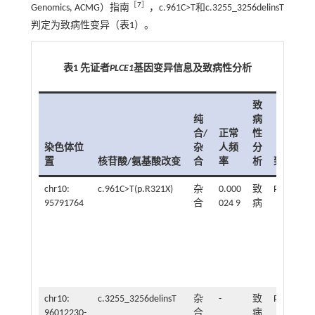
［
7
］
Genomics, ACMG）指南
，c.961C>T和c.3255_3256delinsT
判定为致病性变异（
表1
）。
表1 先证者
PLCE1
基因变异信息及致病性分析
致
纯
病
合/
正常
性
染色体位
杂
人频
分
置
核苷酸/氨基酸改变
合
率
析
致病性分
chr10:
c.961C>T(p.R321X)
杂
0.000
致
PVS1+PM2
95791764
合
024 9
病
chr10:
c.3255_3256delinsT
杂
-
致
PVS1+PM2
96012230-
合
病