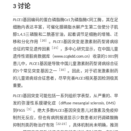
3 讨论
PLCE1
基因编码的蛋白磷脂酶Cε1为磷脂酶C同工酶，其在足
细胞内表达丰富，可催化膜磷脂水解产生第二信使分子肌
醇1,4,5三磷酸和二酰基甘油，起着调节足细胞的增殖、迁
［
20
］
移和分化作用
。
PLCE1
基因突变是激素耐药型肾病综
［
21
］
合征的常见遗传因素
，多中心研究显示，在中国儿童
遗传性肾脏病数据库（
www.ccgkdd.com.cn
）收录的1 001例
患儿中，
PLCE1
基因是导致中国儿童激素耐药型肾病综合征
［
10
］
的5个常见突变基因之一
。因此，对于初发激素耐药
的儿童肾病综合征患者，尽早完善
PLCE1
相关基因检测极其
重要。
PLCE1
基因突变可能包括一系列组织学表型，从严重的、早
发的弥漫性系膜硬化症（diffuse mesangial sclerosis, DMS）
［
3
］
到FSGS
。绝大多数
PLCE1
基因突变患儿对激素及免疫抑
制剂无反应，但也有病例报道显示少数患者对钙调磷酸酶
［
22
-
23
］
抑制剂类药物治疗有效
，具体机制尚未明确，推测