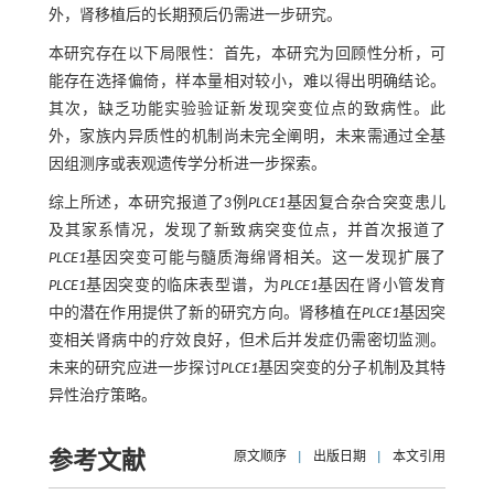
外，肾移植后的长期预后仍需进一步研究。
本研究存在以下局限性：首先，本研究为回顾性分析，可
能存在选择偏倚，样本量相对较小，难以得出明确结论。
其次，缺乏功能实验验证新发现突变位点的致病性。此
外，家族内异质性的机制尚未完全阐明，未来需通过全基
因组测序或表观遗传学分析进一步探索。
综上所述，本研究报道了3例
PLCE1
基因复合杂合突变患儿
及其家系情况，发现了新致病突变位点，并首次报道了
PLCE1
基因突变可能与髓质海绵肾相关。这一发现扩展了
PLCE1
基因突变的临床表型谱，为
PLCE1
基因在肾小管发育
中的潜在作用提供了新的研究方向。肾移植在
PLCE1
基因突
变相关肾病中的疗效良好，但术后并发症仍需密切监测。
未来的研究应进一步探讨
PLCE1
基因突变的分子机制及其特
异性治疗策略。
参考文献
原文顺序
|
出版日期
|
本文引用