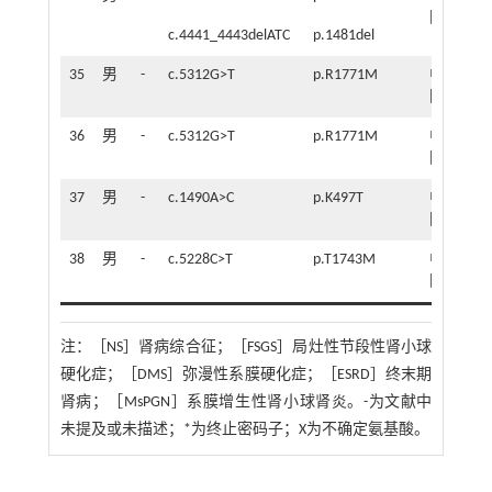
国
岁
c.4441_4443delATC
p.1481del
35
男
-
c.5312G>T
p.R1771M
中
6
国
岁
36
男
-
c.5312G>T
p.R1771M
中
1
国
岁
37
男
-
c.1490A>C
p.K497T
中
11
国
岁
38
男
-
c.5228C>T
p.T1743M
中
2
国
岁
注：
［NS］肾病综合征；［FSGS］局灶性节段性肾小球
硬化症；［DMS］弥漫性系膜硬化症；［ESRD］终末期
肾病；［MsPGN］系膜增生性肾小球肾炎。-为文献中
未提及或未描述；*为终止密码子；X为不确定氨基酸。