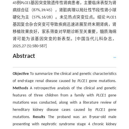
45例PLCE1基因突变致遗传性肾病患者，主要临床表型为肾
病综合征（87%,39/45），肾脏病理以局灶性节段性肾小球
硬化为主（57%,16/28）。未见热点突变位点。结论 PLCE1
基因复合杂合突变可导致疾病迅速进展至终末期肾病，肾
移植效果良好，家系筛查对早期诊断至关重要，髓质海绵
肾可能为该基因突变的新表型。[中国当代儿科杂志，
2025,27 (5):580-587]
Abstract
Objective
To summarize the clinical and genetic characteristics
of end-stage renal disease caused by
PLCE1
gene mutations.
Methods
A retrospective analysis of the clinical and genetic
features of three children from a family with
PLCE1
gene
mutations was conducted, along with a literature review of
hereditary kidney disease cases caused by
PLCE1
gene
mutations.
Results
The proband was an 8-year-old male
presenting with nephrotic syndrome stage 4 chronic kidney