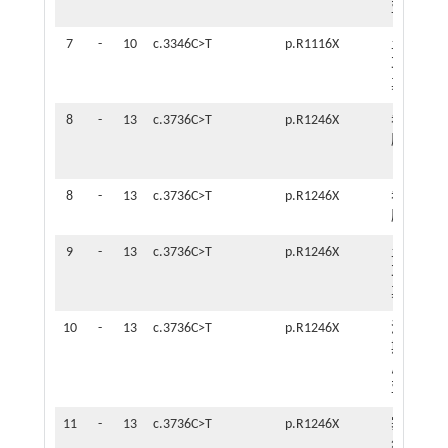
亚
7
-
10
c.3346C>T
p.R1116X
土
10
耳
个
其
月
8
-
13
c.3736C>T
p.R1246X
希
10
腊
个
月
8
-
13
c.3736C>T
p.R1246X
希
4
腊
岁
9
-
13
c.3736C>T
p.R1246X
土
11
耳
个
其
月
10
-
13
c.3736C>T
p.R1246X
波
6
斯
个
尼
月
亚
11
-
13
c.3736C>T
p.R1246X
塞
5
尔
岁