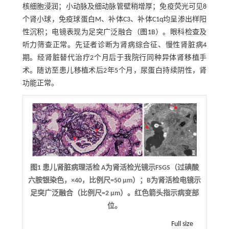
核细胞浸润；小动脉及细动脉管壁稍增厚；免疫荧光可见8
个肾小球，免疫球蛋白M、补体C3、补体C1q均呈渗出样阳
性沉积；电镜表现为足突广泛融合（
图1
B）。眼科检查及
听力筛查正常。先证者诊断为肾病综合征、慢性肾脏病4
期。经肾脏替代治疗2个月后于我院行同种异体肾移植手
术。随访至患儿移植术后2年5个月，尿蛋白持续阴性，肾
功能正常。
图1 患儿肾脏病理活检 A为肾活检光镜示FSGS（过碘酸
六胺银染色，×40，比例尺=50 μm）；B为肾活检电镜示
足突广泛融合（比例尺=2 μm）。红色箭头指示病变部
位。
Full size