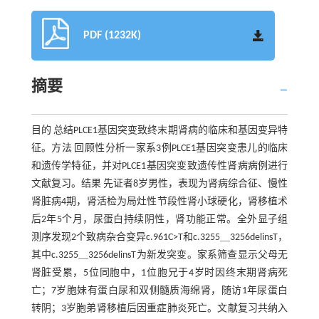
PDF (1232K)
摘要
目的 总结PLCE1基因突变致终末期肾病的临床和基因变异特
征。方法 回顾性分析一家系3例PLCE1基因突变患儿的临床
和遗传学特征，并对PLCE1基因突变致遗传性肾病病例进行
文献复习。结果 先证者8岁男性，表现为肾病综合征、慢性
肾脏病4期，肾活检为局灶性节段性肾小球硬化，肾移植术
后2年5个月，尿蛋白持续阴性，肾功能正常。全外显子组
测序发现2个致病杂合变异c.961C>T和c.3255＿3256delinsT，
其中c.3255＿3256delinsT为新发突变。家系筛查显示父母无
肾脏受累，5位同胞中，1位胞兄于4岁时因终末期肾病死
亡；7岁胞妹有蛋白尿和双侧髓质海绵肾，随访1年尿蛋白
转阴；3岁胞弟肾移植后因重症肺炎死亡。文献复习共纳入