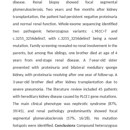
disease. Renal biopsy showed focal segmental
glomerulosclerosis. Two years and five months after kidney
transplantation, the patient had persistent negative proteinuria
and normal renal function. Whole-exome sequencing identified
two pathogenic heterozygous variants: c.961C>T and
c.3255_3256delinsT, with c.3255_3256delinsT being a novel
mutation. Family screening revealed no renal involvement in the
parents, but among five siblings, one brother died at age of 4
years from end-stage renal disease. A 7-year-old sister
presented with proteinuria and bilateral medullary sponge
kidney, with proteinuria resolving after one year of follow-up. A
3-year-old brother died after kidney transplantation due to
severe pneumonia. The literature review included 45 patients
with hereditary kidney disease caused by
PLCE1
gene mutations.
The main clinical phenotype was nephrotic syndrome (87%,
39/45), and renal pathology predominantly showed focal
segmental glomerulosclerosis (57%, 16/28). No mutation
hotspots were identified.
Conclusions
Compound heterozygous