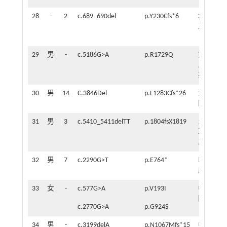
28
-
2
c.689_690del
p.Y230Cfs*6
埃
-
及
29
男
-
c.5186G>A
p.R1729Q
突
-
尼
斯
30
男
14
C.3846Del
p.L1283Cfs*26
法
45
国
d
31
男
3
c.5410_5411delTT
p.1804fsX1819
土
9
耳
个
其
月
32
男
7
c.2290G>T
p.E764*
印
75
度
d
33
女
-
c.577G>A
p.V193I
中
2
国
岁
c.2770G>A
p.G924S
34
男
-
c.3199delA
p.N1067Mfs*15
中
1