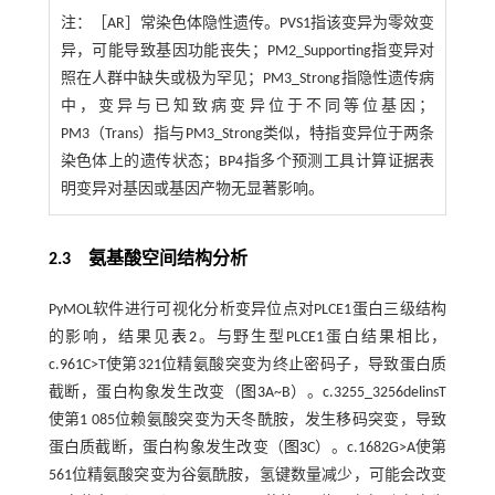
注：
［AR］常染色体隐性遗传。PVS1指该变异为零效变
异，可能导致基因功能丧失；PM2_Supporting指变异对
照在人群中缺失或极为罕见；PM3_Strong指隐性遗传病
中，变异与已知致病变异位于不同等位基因；
PM3（Trans）指与PM3_Strong类似，特指变异位于两条
染色体上的遗传状态；BP4指多个预测工具计算证据表
明变异对基因或基因产物无显著影响。
2.3 氨基酸空间结构分析
PyMOL软件进行可视化分析变异位点对PLCE1蛋白三级结构
的影响，结果见
表2
。与野生型PLCE1蛋白结果相比，
c.961C>T使第321位精氨酸突变为终止密码子，导致蛋白质
截断，蛋白构象发生改变（
图3
A~B）。c.3255_3256delinsT
使第1 085位赖氨酸突变为天冬酰胺，发生移码突变，导致
蛋白质截断，蛋白构象发生改变（
图3
C）。c.1682G>A使第
561位精氨酸突变为谷氨酰胺，氢键数量减少，可能会改变