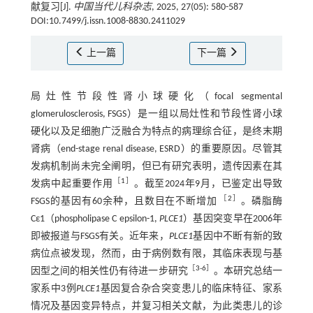
献复习[J].
中国当代儿科杂志
, 2025, 27(05): 580-587
DOI:10.7499/j.issn.1008-8830.2411029
上一篇
下一篇
局灶性节段性肾小球硬化（focal segmental
glomerulosclerosis, FSGS）是一组以局灶性和节段性肾小球
硬化以及足细胞广泛融合为特点的病理综合征，是终末期
肾病（end-stage renal disease, ESRD）的重要原因。尽管其
发病机制尚未完全阐明，但已有研究表明，遗传因素在其
［
1
］
发病中起重要作用
。截至2024年9月，已鉴定出导致
［
2
］
FSGS的基因有60余种，且数目在不断增加
。磷脂酶
Cε1（phospholipase C epsilon-1,
PLCE1
）基因突变早在2006年
即被报道与FSGS有关。近年来，
PLCE1
基因中不断有新的致
病位点被发现，然而，由于病例数有限，其临床表现与基
［
3
-
6
］
因型之间的相关性仍有待进一步研究
。本研究总结一
家系中3例
PLCE1
基因复合杂合突变患儿的临床特征、家系
情况及基因变异特点，并复习相关文献，为此类患儿的诊