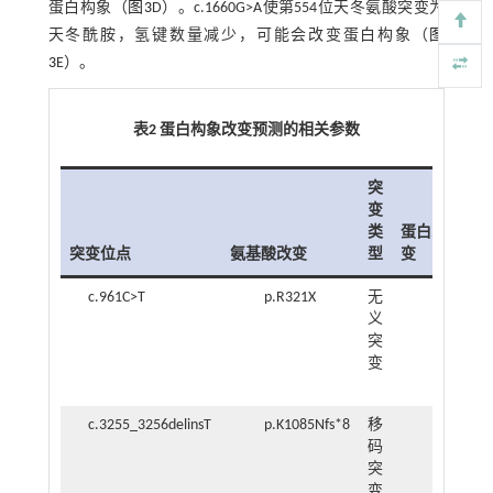
蛋白构象（
图3
D）。c.1660G>A使第554位天冬氨酸突变为
天冬酰胺，氢键数量减少，可能会改变蛋白构象（
图
3
E）。
表2 蛋白构象改变预测的相关参数
突
变
类
蛋白改
蛋
突变位点
氨基酸改变
型
变
象
c.961C>T
p.R321X
无
蛋
义
白
突
质
变
截
断
c.3255_3256delinsT
p.K1085Nfs*8
移
蛋
码
白
突
质
变
截