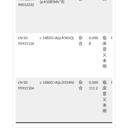
(p.K1085Nfs*8)
96012232
chr10:
c.1682G>A(p.R561Q)
杂
0.000
临
PM2_Supp
95931126
合
8
床
意
义
未
明
chr10:
c.1660G>A(p.D554N)
杂
0.000
临
PM2_Supp
95931104
合
111 2
床
意
义
未
明