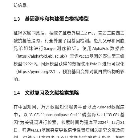
访信息。
1.3 基因测序和构建蛋白模拟模型
征得家属同意后，抽取先证者外周血2 mL，置乙二胺四乙
酸抗凝管混匀，行全外显子组基因检测。患儿父母和同胞
兄弟姐妹进行Sanger测序验证。使用AlphaFold数据库
（
https://alphafold.ebi.ac.uk/
）查询
PLCE1
基因的野生型三维
模型Q9P212。同源模型获得的数据使用PyMOL进行可视化
（
https://pymol.org/2/
），预测基因变异对蛋白质结构的影
响。
1.4 文献复习及文献检索策略
在中国知网、万方数据知识服务平台以及PubMed数据库
中，以“
PLCE1
”“phospholipase C-ε1”“磷脂酶Ｃε1”“
PLCE1
基
因”为关键词进行检索，检索时间为建库至2024年12月31
日，筛选
PLCE1
基因突变导致遗传性肾病相关研究文献及病