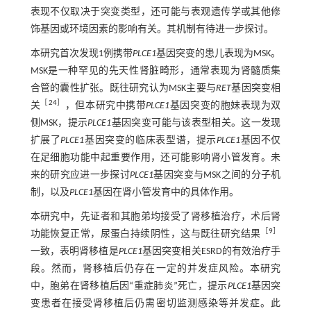
表现不仅取决于突变类型，还可能与表观遗传学或其他修
饰基因或环境因素的影响有关。其机制有待进一步探讨。
本研究首次发现1例携带
PLCE1
基因突变的患儿表现为MSK。
MSK是一种罕见的先天性肾脏畸形，通常表现为肾髓质集
合管的囊性扩张。既往研究认为MSK主要与
RET
基因突变相
［
24
］
关
，但本研究中携带
PLCE1
基因突变的胞妹表现为双
侧MSK，提示
PLCE1
基因突变可能与该表型相关。这一发现
扩展了
PLCE1
基因突变的临床表型谱，提示
PLCE1
基因不仅
在足细胞功能中起重要作用，还可能影响肾小管发育。未
来的研究应进一步探讨
PLCE1
基因突变与MSK之间的分子机
制，以及
PLCE1
基因在肾小管发育中的具体作用。
本研究中，先证者和其胞弟均接受了肾移植治疗，术后肾
［
9
］
功能恢复正常，尿蛋白持续阴性，这与既往研究结果
一致，表明肾移植是
PLCE1
基因突变相关ESRD的有效治疗手
段。然而，肾移植后仍存在一定的并发症风险。本研究
中，胞弟在肾移植后因“重症肺炎”死亡，提示
PLCE1
基因突
变患者在接受肾移植后仍需密切监测感染等并发症。此