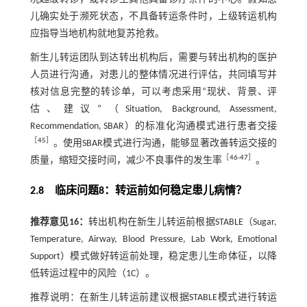
儿确实处于濒死状态，不具备转运条件时，上级转运机构
应指导当地机构就地复苏抢救。
新生儿转运团队到达转出机构后，需要与转出机构的医护
人员进行沟通，对患儿的整体情况进行评估，共同填写并
核对信息完整的转诊单，可以考虑采用“现状、背景、评
估、建议”（Situation, Background, Assessment,
Recommendation, SBAR）的标准化沟通模式进行患者交接
［
45
］
。使用SBAR模式进行沟通，能够显著改善转运交接的
［
46
-
47
］
质量，缩短交接时间，减少不良事件的发生率
。
2.8 临床问题8：转运前如何稳定患儿病情？
推荐意见16：
转出机构在新生儿转运前根据STABLE（Sugar,
Temperature, Airway, Blood Pressure, Lab Work, Emotional
Support）模式做好转运前处理，稳定患儿生命体征，以降
低转运过程中的风险（1C）。
推荐说明：在新生儿转运前建议根据STABLE模式进行转运