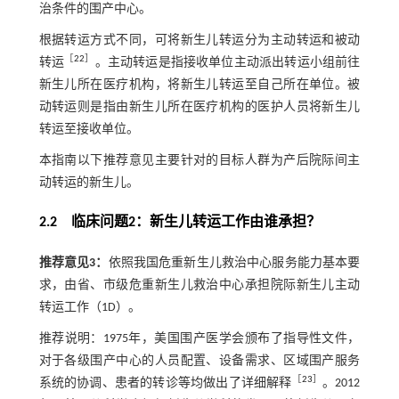
治条件的围产中心。
根据转运方式不同，可将新生儿转运分为主动转运和被动
［
22
］
转运
。主动转运是指接收单位主动派出转运小组前往
新生儿所在医疗机构，将新生儿转运至自己所在单位。被
动转运则是指由新生儿所在医疗机构的医护人员将新生儿
转运至接收单位。
本指南以下推荐意见主要针对的目标人群为产后院际间主
动转运的新生儿。
2.2 临床问题2：新生儿转运工作由谁承担？
推荐意见3：
依照我国危重新生儿救治中心服务能力基本要
求，由省、市级危重新生儿救治中心承担院际新生儿主动
转运工作（1D）。
推荐说明：1975年，美国围产医学会颁布了指导性文件，
对于各级围产中心的人员配置、设备需求、区域围产服务
［
23
］
系统的协调、患者的转诊等均做出了详细解释
。2012