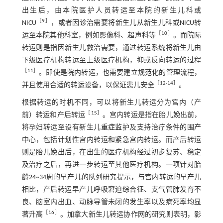
出生后，由本院医护人员转运至本院的新生儿科或
［
9
］
NICU
，或者因诊治需要将新生儿从新生儿科或NICU转
［
10
］
运至本院其他科室，例如影像科、超声科等
。而院际
转运则是指因新生儿救治需要，通过转运系统将新生儿由
下级医疗机构转运至上级医疗机构，抑或反向转运的过程
［
11
］
。即使是院内转运，也需要建立规范化的管理流程，
［
12
-
14
］
并且使用合适的转运设备，以保证患儿安全
。
根据转运的时机不同，可以将新生儿转运分为宫内（产
［
15
］
前）转运和产后转运
。宫内转运是指在胎儿娩出前，
将孕妇转运至设有新生儿重症监护及支持治疗条件的围产
中心，包括计划性宫内转运和紧急宫内转运。而产后转运
则是胎儿娩出后，在出生的医疗机构经过初步复苏、稳定
及治疗之后，再进一步转运至其他医疗机构。一项针对胎
龄24~34周的早产儿的队列研究提示，与宫内转运的早产儿
相比，产后转运早产儿呼吸窘迫综合征、支气管肺发育不
良、脑室内出血、动脉导管未闭的发生率以及病死率均显
［
16
］
著升高
。加拿大新生儿转运协作网的研究则表明，影