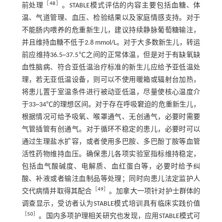
［
48
］
前处理
。STABLE模式评估的内容主要包括血糖、体
温、气道管理、血压、检验结果以及家庭情感支持。对于
不能肠内喂养的危重新生儿，建议持续静脉葡萄糖输注，
并且维持血糖不低于2.8 mmol/L。对于大多数新生儿，转运
前应维持36.5~37.5℃之间的正常体温，但是对于有缺氧缺
血性脑病、符合亚低温治疗标准的新生儿应给予亚低温处
理，若无亚低温设备，则可以不使用暖箱或辐射台加热，
将患儿置于室温条件进行被动亚低温，尽量使核心温度介
于33~34℃的理想区间。对于存在呼吸窘迫的危重新生儿，
根据情况可给予吸氧、喉罩通气、无创通气，必要时需要
气管插管有创通气。对于循环不稳定的患儿，必要时可以
通过生理盐水扩容，或者使用多巴胺、多巴酚丁胺等血管
活性药物维持血压。确保患儿各项实验室指标维持稳定，
包括血气酸碱度、电解质、血红蛋白等，必要时给予纠
酸、补液或者输注血制品等处理；同时向患儿法定监护人
［
49
］
交代病情并取得其配合
。加拿大一项针对护士群体的
调查显示，受访者认为STABLE模式培训具有临床实践价值
［
50
］
。国内多项护理相关研究也发现，应用STABLE模式可