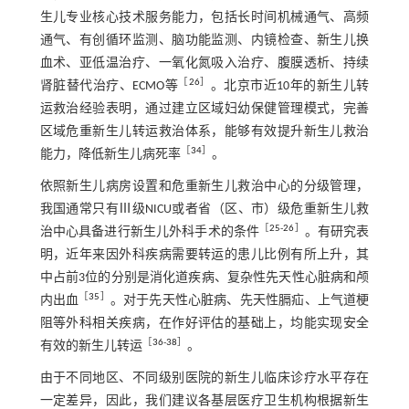
生儿专业核心技术服务能力，包括长时间机械通气、高频
通气、有创循环监测、脑功能监测、内镜检查、新生儿换
血术、亚低温治疗、一氧化氮吸入治疗、腹膜透析、持续
［
26
］
肾脏替代治疗、ECMO等
。北京市近10年的新生儿转
运救治经验表明，通过建立区域妇幼保健管理模式，完善
区域危重新生儿转运救治体系，能够有效提升新生儿救治
［
34
］
能力，降低新生儿病死率
。
依照新生儿病房设置和危重新生儿救治中心的分级管理，
我国通常只有Ⅲ级NICU或者省（区、市）级危重新生儿救
［
25
-
26
］
治中心具备进行新生儿外科手术的条件
。有研究表
明，近年来因外科疾病需要转运的患儿比例有所上升，其
中占前3位的分别是消化道疾病、复杂性先天性心脏病和颅
［
35
］
内出血
。对于先天性心脏病、先天性膈疝、上气道梗
阻等外科相关疾病，在作好评估的基础上，均能实现安全
［
36
-
38
］
有效的新生儿转运
。
由于不同地区、不同级别医院的新生儿临床诊疗水平存在
一定差异，因此，我们建议各基层医疗卫生机构根据新生