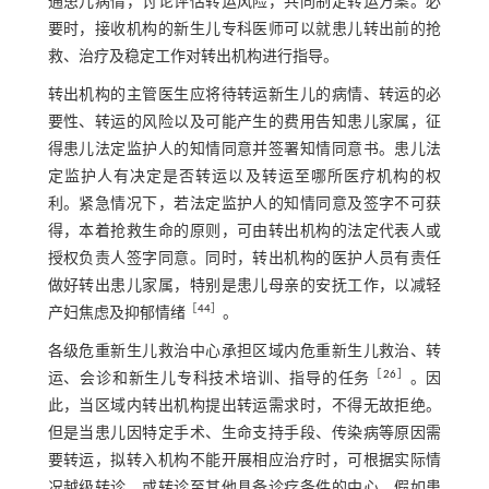
通患儿病情，讨论评估转运风险，共同制定转运方案。必
要时，接收机构的新生儿专科医师可以就患儿转出前的抢
救、治疗及稳定工作对转出机构进行指导。
转出机构的主管医生应将待转运新生儿的病情、转运的必
要性、转运的风险以及可能产生的费用告知患儿家属，征
得患儿法定监护人的知情同意并签署知情同意书。患儿法
定监护人有决定是否转运以及转运至哪所医疗机构的权
利。紧急情况下，若法定监护人的知情同意及签字不可获
得，本着抢救生命的原则，可由转出机构的法定代表人或
授权负责人签字同意。同时，转出机构的医护人员有责任
做好转出患儿家属，特别是患儿母亲的安抚工作，以减轻
［
44
］
产妇焦虑及抑郁情绪
。
各级危重新生儿救治中心承担区域内危重新生儿救治、转
［
26
］
运、会诊和新生儿专科技术培训、指导的任务
。因
此，当区域内转出机构提出转运需求时，不得无故拒绝。
但是当患儿因特定手术、生命支持手段、传染病等原因需
要转运，拟转入机构不能开展相应治疗时，可根据实际情
况越级转诊，或转诊至其他具备诊疗条件的中心。假如患