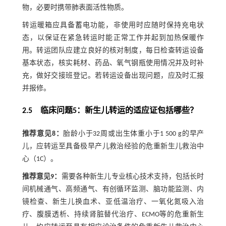
物，必要时携带肺表面活性物质。
转运暖箱应具备蓄电功能，非使用时应随时保持充电状
态，以保证在紧急转运时能正常工作并起到加热保暖作
用。转运团队应建立良好的核对制度，每日检查转运设备
基本状态，核实耗材、药品、氧气钢瓶使用情况并及时补
充，做好交接班登记。若转运设备出现问题，应及时汇报
并报修。
2.5 临床问题5：新生儿转运的适应证包括哪些？
推荐意见8：
胎龄小于32周或出生体重小于1 500 g的早产
儿，应转运至具备极早产儿救治经验的危重新生儿救治中
心（1C）。
推荐意见9：
需要各种新生儿专业核心技术支持，包括长时
间机械通气、高频通气、有创循环监测、脑功能监测、内
镜检查、新生儿换血术、亚低温治疗、一氧化氮吸入治
疗、腹膜透析、持续肾脏替代治疗、ECMO等的危重新生