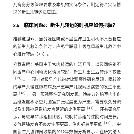
儿病房分级管理要求及本机构实际条件，制定符合实际情
况的新生儿转运适应证。
2.6 临床问题6：新生儿转运的时机应如何把握？
推荐意见12：
当分娩医院或基层医疗卫生机构不具备相应
的新生儿救治条件时，应尽早联系上级危重新生儿救治中
心进行转运（1B）。
推荐说明：美国由于宫内转运的广泛开展，以及同级别不
同围产中心间均质化情况较好，新生儿出生后转诊率较低
［
39
］
。一项针对极早产儿的对比观察性研究发现，晚转诊
的早产儿慢性肺疾病及严重早产儿视网膜病变的发生率更
［
40
］
高
。另一项观察性研究则发现，晚转诊的脑室内出血
后继发脑积水患儿脑室扩张程度更为严重，需要永久分流
［
41
］
以及出现神经系统发育延迟的比例更高
。还有研究显
示，与较早转诊组相比较，较晚转诊组的住院时间更长，
［
42
］
支气管肺发育不良发生率更高，治愈好转率更低
。中
国新生儿协作网收集的2019年数据分析显示，在研究纳入