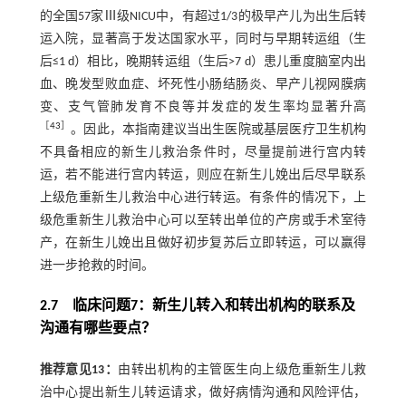
的全国57家Ⅲ级NICU中，有超过1/3的极早产儿为出生后转
运入院，显著高于发达国家水平，同时与早期转运组（生
后≤1 d）相比，晚期转运组（生后>7 d）患儿重度脑室内出
血、晚发型败血症、坏死性小肠结肠炎、早产儿视网膜病
变、支气管肺发育不良等并发症的发生率均显著升高
［
43
］
。因此，本指南建议当出生医院或基层医疗卫生机构
不具备相应的新生儿救治条件时，尽量提前进行宫内转
运，若不能进行宫内转运，则应在新生儿娩出后尽早联系
上级危重新生儿救治中心进行转运。有条件的情况下，上
级危重新生儿救治中心可以至转出单位的产房或手术室待
产，在新生儿娩出且做好初步复苏后立即转运，可以赢得
进一步抢救的时间。
2.7 临床问题7：新生儿转入和转出机构的联系及
沟通有哪些要点？
推荐意见13：
由转出机构的主管医生向上级危重新生儿救
治中心提出新生儿转运请求，做好病情沟通和风险评估，