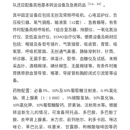
［
5
-
6
，
26
］
队还应配备其他基本转运设备及急救药品
。
其中固定设备应包括无创及常频呼吸机、心电监护仪、负
压吸引器、氧气钢瓶、输液泵（≥2套）、急救箱等，有条
件时配备高频呼吸机、T组合复苏器、除颤仪、一氧化氮治
疗仪、亚低温治疗仪、ECMO治疗仪等。便携设备及耗材应
包括：喉镜及各型号镜片、气管插管、吸痰管、胃管、吸
氧管、呼吸机管路、无创通气鼻塞、静脉穿刺针、针筒、
听诊器、无菌手套、体温计、胶带、血糖仪及试纸、末梢
采血针、酒精棉球、碘伏棉签、无菌棉球等，有条件时推
荐携带脐血管导管、喉罩、导尿管和胸腔闭式引流管等设
备。
药物配置：必备5%、10%及50%葡萄糖注射液、0.9%氯化
钠、肾上腺素（1∶1 000）、5%碳酸氢钠、10%氯化钠、
10%氯化钾、10%葡萄糖酸钙、肝素钠、注射用水等。根据
转运新生儿的情况，可准备阿托品、多巴胺、多巴酚丁
胺、去甲肾上腺素、米力农、前列地尔、利多卡因、咪达
唑仑、苯巴比妥、呋塞米、甘露醇、枸橼酸咖啡因等药