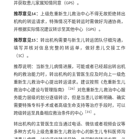
并获取患儿家属知情同意（GPS）。
推荐意见14：
上级危重新生儿救治中心不得无故拒绝转出
机构的转运请求，特殊情况不能转运时需做好沟通协商，
并根据实际情况建议转诊至其他中心（GPS）。
推荐意见15：
转出机构需要与新生儿转运团队仔细沟通，
填写并核对信息完整的转运单，做好患儿交接工作
（1C）。
推荐说明：当新生儿病情进展，可能或者已经超出转出机
构的救治能力时，转出机构的主管医生应及时向上一级危
重新生儿救治中心提出转运请求。建议按照《危重新生儿
［
26
］
救治中心建设与管理指南》
对危重新生儿救治中心服
务能力层级的划分逐级转诊，但是当患儿诊断明确、确实
需要特殊专科手术或者高级生命支持等治疗手段时，可以
［
31
］
跨级转运至具备相应救治条件的中心
。
转出机构的主管医生应当通过电话、微信或者视频会议等
多种方式与上级危重新生儿救治中心的新生儿专科医师沟