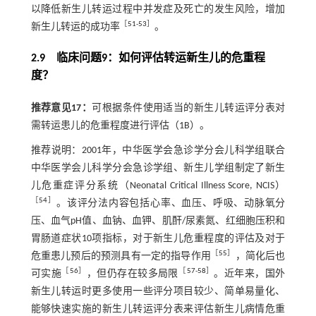
以降低新生儿转运过程中并发症及死亡的发生风险，增加
［
51
-
53
］
新生儿转运的成功率
。
2.9 临床问题9：如何评估转运新生儿的危重程
度？
推荐意见17：
可根据条件使用适当的新生儿转运评分表对
需转运患儿的危重程度进行评估（1B）。
推荐说明：2001年，中华医学会急诊学分会儿科学组联合
中华医学会儿科学分会急诊学组、新生儿学组制定了新生
儿危重症评分系统（Neonatal Critical Illness Score, NCIS）
［
54
］
。该评分法内容包括心率、血压、呼吸、动脉氧分
压、血气pH值、血钠、血钾、肌酐/尿素氮、红细胞压积和
胃肠道症状10项指标，对于新生儿危重程度的评估及对于
［
55
］
危重患儿预后的预测具有一定的指导作用
，简化后也
［
56
］
［
57
-
58
］
可实施
，但仍存在较多局限
。近年来，国外
新生儿转运时更多使用一些评分项目较少、简单易量化、
能够快速实施的新生儿转运评分表来评估新生儿病情危重