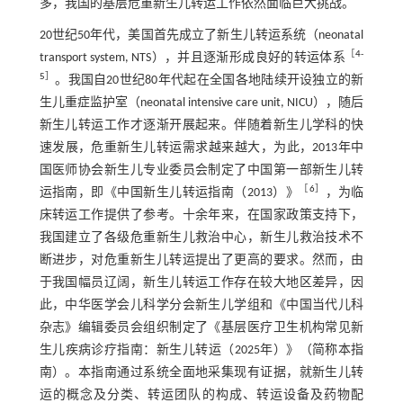
多，我国的基层危重新生儿转运工作依然面临巨大挑战。
20世纪50年代，美国首先成立了新生儿转运系统（neonatal
［
4
-
transport system, NTS），并且逐渐形成良好的转运体系
5
］
。我国自20世纪80年代起在全国各地陆续开设独立的新
生儿重症监护室（neonatal intensive care unit, NICU），随后
新生儿转运工作才逐渐开展起来。伴随着新生儿学科的快
速发展，危重新生儿转运需求越来越大，为此，2013年中
国医师协会新生儿专业委员会制定了中国第一部新生儿转
［
6
］
运指南，即《中国新生儿转运指南（2013）》
，为临
床转运工作提供了参考。十余年来，在国家政策支持下，
我国建立了各级危重新生儿救治中心，新生儿救治技术不
断进步，对危重新生儿转运提出了更高的要求。然而，由
于我国幅员辽阔，新生儿转运工作存在较大地区差异，因
此，中华医学会儿科学分会新生儿学组和《中国当代儿科
杂志》编辑委员会组织制定了《基层医疗卫生机构常见新
生儿疾病诊疗指南：新生儿转运（2025年）》（简称本指
南）。本指南通过系统全面地采集现有证据，就新生儿转
运的概念及分类、转运团队的构成、转运设备及药物配