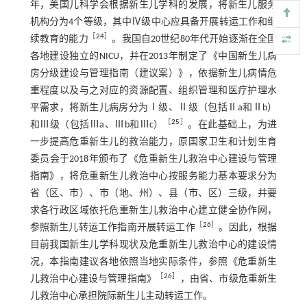
年，美国儿科学会根据新生儿学科的发展，将新生儿服务
机构分为4个等级，其中Ⅳ级中心应具备开展转运工作和继
［
24
］
续教育的能力
。我国自20世纪80年代开始逐渐在全国
各地建设独立的NICU，并在2013年制定了《中国新生儿病
房分级建设与管理指南（建议案）》，依据新生儿病情危
重程度以及与之对应的资源配置、组织管理和医疗护理水
平需求，将新生儿病房分为Ⅰ级、Ⅱ级（包括Ⅱa和Ⅱb）
［
25
］
和Ⅲ级（包括Ⅲa、Ⅲb和Ⅲc）
。在此基础上，为进
一步提高危重新生儿的救治能力，原国家卫生和计划生育
委员会于2018年颁布了《危重新生儿救治中心建设与管理
指南》，将危重新生儿救治中心按服务能力基本要求分为
省（区、市）、市（地、州）、县（市、区）三级，并要
求各行政区域依托危重新生儿救治中心建立健全协作网，
［
26
］
参照新生儿转运工作指南开展转运工作
。因此，根据
目前我国新生儿学科现状及危重新生儿救治中心的建设情
况，本指南建议各地依照当地实际条件，参照《危重新生
［
26
］
儿救治中心建设与管理指南》
，由省、市级危重新生
儿救治中心承担院际新生儿主动转运工作。