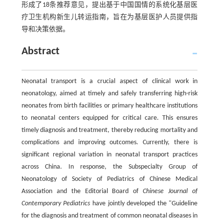
形成了18条推荐意见，提出基于中国国情的系统化基层医
疗卫生机构新生儿转运指南，旨在为基层医护人员提供指
导和决策依据。
Abstract
Neonatal transport is a crucial aspect of clinical work in
neonatology, aimed at timely and safely transferring high-risk
neonates from birth facilities or primary healthcare institutions
to neonatal centers equipped for critical care. This ensures
timely diagnosis and treatment, thereby reducing mortality and
complications and improving outcomes. Currently, there is
significant regional variation in neonatal transport practices
across China. In response, the Subspecialty Group of
Neonatology of Society of Pediatrics of Chinese Medical
Association and the Editorial Board of
Chinese Journal of
Contemporary Pediatrics
have jointly developed the "Guideline
for the diagnosis and treatment of common neonatal diseases in