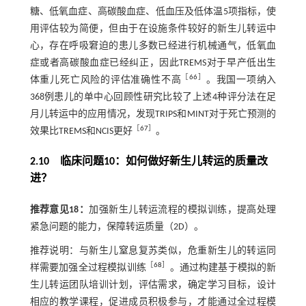
糖、低氧血症、高碳酸血症、低血压及低体温5项指标，使
用评估较为简便，但由于在设施条件较好的新生儿转运中
心，存在呼吸窘迫的患儿多数已经进行机械通气，低氧血
症或者高碳酸血症已经纠正，因此TREMS对于早产低出生
［
66
］
体重儿死亡风险的评估准确性不高
。我国一项纳入
368例患儿的单中心回顾性研究比较了上述4种评分法在足
月儿转运中的应用情况，发现TRIPS和MINT对于死亡预测的
［
67
］
效果比TREMS和NCIS更好
。
2.10 临床问题10：如何做好新生儿转运的质量改
进？
推荐意见18：
加强新生儿转运流程的模拟训练，提高处理
紧急问题的能力，保障转运质量（2D）。
推荐说明：与新生儿窒息复苏类似，危重新生儿的转运同
［
68
］
样需要加强全过程模拟训练
。通过构建基于模拟的新
生儿转运团队培训计划，评估需求，确定学习目标，设计
相应的教学课程，促进成员积极参与，才能通过全过程模