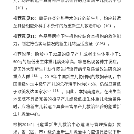
儿，均应转运至具有相应诊治条件的危重新生儿救治中心
（1C）。
推荐意见10：
需要各类外科手术治疗的新生儿，均应转运
至具备相应外科手术条件的危重新生儿救治中心（1C）。
推荐意见11：
各基层医疗卫生机构应结合本机构的救治能
力，制定符合实际情况的新生儿转运适应证（GPS）。
推荐说明：胎龄小于32周的极早产儿或者出生体重小于1
500 g的极低出生体重儿病死率高，容易出现各种并发症，
是国外大型新生儿协作网进行流行病学及质量改进研究的
［
32
］
重点人群
。2019年中国新生儿协作网的数据表明，中
国Ⅲ级NICU中极早产儿的总存活率约为87.6%，仍然显著低
［
33
］
于欧美发达国家水平
。因此，本指南建议，在出生当
地医院不具备完善的极早产儿或极低出生体重儿救治条件
时，应将新生儿转运至具备丰富早产儿救治经验的危重新
生儿救治中心。
根据2018年《危重新生儿救治中心建设与管理指南》要
求，省（区、市）级危重新生儿救治中心应该具备以下新