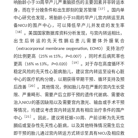
响胎龄小于33周早产儿严重脑损伤的主要因素并非转运本
［
17
］
身，而在于分娩条件和出生即刻的复苏管理
。国内单
中心研究也发现，将胎龄小于33周的早产儿宫内转运至具
备NICU的围产中心，可以降低早产儿并发症的发生率
［
18
］
。美国国家数据库资料分析发现，与宫内转运相比，
出生后转运的先天性膈疝患儿需要体外膜氧合
（extracorporeal membrane oxygenation, ECMO）支持治疗
的比例更高（25% vs 15%，
P
=0.007），同时术后病死率也
［
19
］
更高（16% vs 13%，
P
=0.020）
。对于存在高度循环不
稳定风险的先天性心脏病胎儿，建议宫内转运至设有心脏
中心的医疗机构分娩，以期获得早期干预、循环支持及预
［
20
］
后改善
。其他情况，例如胎儿存在严重的宫内生长受
限、严重畸形、需要产后立即干预的遗传代谢病、需要收
治入NICU的基因缺陷以及需要宫内激光、输血或手术干预
等情况，均建议考虑宫内转运至具有相应治疗条件的围产
［
21
］
中心
。因此，建议将妊娠<33周、产前诊断为先天性
膈疝或复杂性先天性心脏病，以及其他特殊情况需生后立
即干预的胎儿通过宫内转运方式转诊至具有NICU及相应救