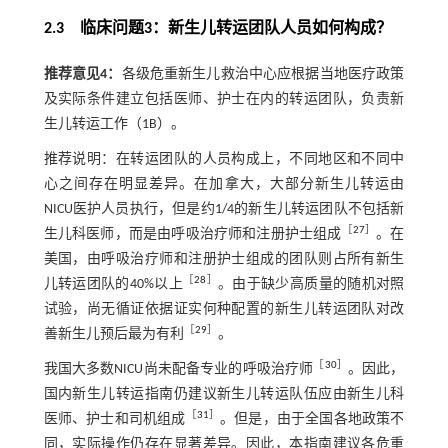
2.3 临床问题3：新生儿转运团队人员如何构成？
推荐意见4：
各级危重新生儿救治中心应根据当地医疗政策
及实际条件建立包括医师、护士在内的转运团队，负责新
生儿转运工作（1B）。
推荐说明：在转运团队的人员构成上，不同地区和不同中
心之间存在明显差异。在加拿大，大部分新生儿转运由
NICU医护人员执行，但是约1/4的新生儿转运团队不包括新
［
27
］
生儿科医师，而是由呼吸治疗师和注册护士组成
。在
美国，由呼吸治疗师和注册护士组成的团队则占所有新生
［
28
］
儿转运团队的40%以上
。由于缺少高质量的随机对照
试验，尚无循证依据证实何种配置的新生儿转运团队对改
［
29
］
善新生儿预后最为有利
。
［
30
］
我国大多数NICU尚未配备专业的呼吸治疗师
。因此，
国内新生儿转运指南仍建议新生儿转运队伍应由新生儿科
［
31
］
医师、护士和司机组成
。但是，由于全国各地政策不
同，实际操作仍存在显著差异。因此，本指南建议各危重