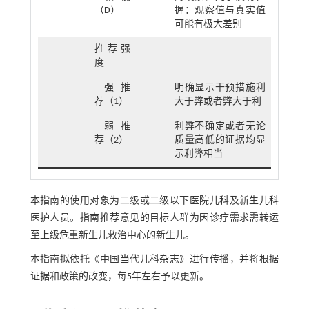
（D）
握：观察值与真实值
可能有极大差别
推荐强
度
强推
明确显示干预措施利
荐（1）
大于弊或者弊大于利
弱推
利弊不确定或者无论
荐（2）
质量高低的证据均显
示利弊相当
本指南的使用对象为二级或二级以下医院儿科及新生儿科
医护人员。指南推荐意见的目标人群为因诊疗需求需转运
至上级危重新生儿救治中心的新生儿。
本指南拟依托《中国当代儿科杂志》进行传播，并将根据
证据和政策的改变，每5年左右予以更新。