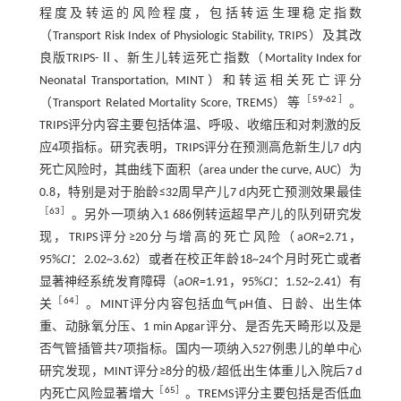
程度及转运的风险程度，包括转运生理稳定指数
（Transport Risk Index of Physiologic Stability, TRIPS）及其改
良版TRIPS-Ⅱ、新生儿转运死亡指数（Mortality Index for
Neonatal Transportation, MINT）和转运相关死亡评分
［
59
-
62
］
（Transport Related Mortality Score, TREMS）等
。
TRIPS评分内容主要包括体温、呼吸、收缩压和对刺激的反
应4项指标。研究表明，TRIPS评分在预测高危新生儿7 d内
死亡风险时，其曲线下面积（area under the curve, AUC）为
0.8，特别是对于胎龄≤32周早产儿7 d内死亡预测效果最佳
［
63
］
。另外一项纳入1 686例转运超早产儿的队列研究发
现，TRIPS评分≥20分与增高的死亡风险（a
OR
=2.71，
95%
CI
：2.02~3.62）或者在校正年龄18~24个月时死亡或者
显著神经系统发育障碍（a
OR
=1.91，95%
CI
：1.52~2.41）有
［
64
］
关
。MINT评分内容包括血气pH值、日龄、出生体
重、动脉氧分压、1 min Apgar评分、是否先天畸形以及是
否气管插管共7项指标。国内一项纳入527例患儿的单中心
研究发现，MINT评分≥8分的极/超低出生体重儿入院后7 d
［
65
］
内死亡风险显著增大
。TREMS评分主要包括是否低血