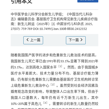
引用本文
中华医学会儿科学分会新生儿学组；《中国当代儿科杂
志》编辑委员会. 基层医疗卫生机构常见新生儿疾病诊疗指
南：新生儿转运（2025年）[J].
中国当代儿科杂志
, 2025,
27(07): 759-769 DOI:10.7499/j.issn.1008-8830.2412152
上一篇
下一篇
随着我国围产医学的进步和危重新生儿救治技术的提高，
我国新生儿死亡率已由1991年的33.1‰显著下降到2021年
［
1
］
的3.1‰，达到高收入国家水平
。然而，由于我国城乡
医疗水平差距大、技术力量分布不均、基层诊疗能力薄
弱，仍有部分危重新生儿需要由基层医疗卫生机构转诊至
［
2
］
上级危重新生儿救治中心
。虽然受到社会经济因素及
婚育观念改变的影响，导致整体人口出生率下降，但由于
我国人口基数大，每年仍有近千万新生儿出生，其中
［
3
］
10%~20%属于高危儿
，需要转诊的新生儿数量仍然较