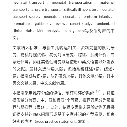
neonatal transport、neonatal transportation、maternal
transport、
in utero
transport、critically ill neonates、neonatal
transport score、neonate、neonatal、preterm infants、
premature、guideline、review、cohort study、randomized
clinical trials、Meta analysis、management等及所对应的中
文。
文献纳入标准：与新生儿转运相关、资料完整的队列研
究、随机对照试验、病例对照研究、综述、系统评价、专
家述评等。排除实验性研究以及使用中英文语言以外发表
的文献。最终入选69篇文献，包括系统综述1篇，综述7
篇，指南或共识7篇，队列研究36篇，其他文献18篇。其中
英文文献36篇，中文文献33篇。
［
7
］
本指南采用推荐分级的评估、制订与评价系统
，将证
据质量分为高、中、低和极低4个等级，推荐意见分为强推
荐与弱推荐（
表1
）。此外，依据专家临床经验对尚无直接
证据支持的临床问题形成基于专家共识的推荐意见，即良
好实践声明（good practice statement, GPS）。