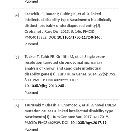
Pubmed
Czeschik
JC
,
Bauer
P
,
Buiting
K
,
et al
. X-linked
[4]
intellectual disability type Nascimento is a clinically
distinct, probably underdiagnosed entity[J].
Orphanet J Rare Dis
,
2013
,
8
: 146. PMCID:
PMC4015352. DOI:
10.1186/1750-1172-8-146
.
Pubmed
Tucker
T
,
Zahir
FR
,
Griffith
M
,
et al
. Single exon-
[5]
resolution targeted chromosomal microarray
analysis of known and candidate intellectual
disability genes[J].
Eur J Hum Genet
,
2014
,
22
(6): 792-
800. PMCID: PMC4023222. DOI:
10.1038/ejhg.2013.248
.
Pubmed
Tsurusaki
Y
,
Ohashi
I
,
Enomoto
Y
,
et al
. A novel
UBE2A
[6]
mutation causes X-linked intellectual disability type
Nascimento[J].
Hum Genome Var
,
2017
,
4
: 17019.
PMCID: PMC5462939. DOI:
10.1038/hgv.2017.19
.
Pubmed