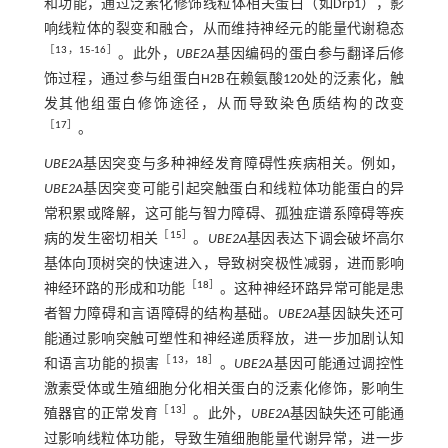
和功能，通过泛素化修饰线粒体相关蛋白（如Drp1），影
响线粒体的裂变和融合，从而维持神经元的能量代谢稳态
［
13
，
15
-
16
］
。此外，
UBE2A
基因编码的蛋白参与翻译后修
饰过程，通过参与组蛋白H2B在赖氨酸120处的泛素化，触
发其他组蛋白修饰途径，从而导致染色质结构的改变
［
17
］
。
UBE2A
基因突变与多种神经发育障碍性疾病相关。例如，
UBE2A
基因突变可能引起突触蛋白和线粒体功能蛋白的异
常积累或降解，这可能与智力障碍、孤独症谱系障碍等疾
［
15
］
病的发生密切相关
。
UBE2A
基因表达下调会破坏高尔
基体向顶树突的快速进入，导致树突极性减弱，进而影响
［
18
］
神经环路的形成和功能
。这种神经环路异常可能是患
者智力障碍和言语障碍的结构基础。
UBE2A
基因缺失还可
能通过影响突触可塑性和神经递质释放，进一步加剧认知
［
13
，
18
］
和语言功能的损害
。
UBE2A
基因可能通过调控性
激素受体或生殖细胞分化相关蛋白的泛素化修饰，影响生
［
13
］
殖器官的正常发育
。此外，
UBE2A
基因缺失还可能通
过影响线粒体功能，导致生殖细胞能量代谢异常，进一步