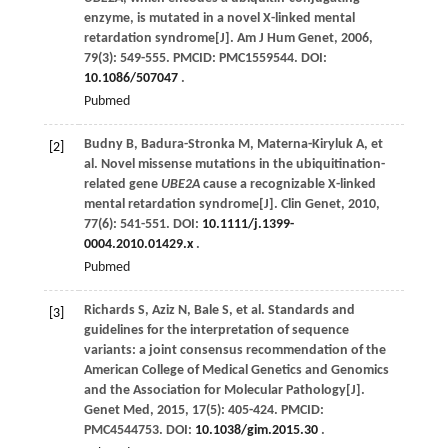
enzyme, is mutated in a novel X-linked mental
retardation syndrome[J].
Am J Hum Genet
,
2006
,
79
(3): 549-555. PMCID: PMC1559544. DOI:
10.1086/507047
.
Pubmed
Budny
B
,
Badura-Stronka
M
,
Materna-Kiryluk
A
,
et
[2]
al
. Novel missense mutations in the ubiquitination-
related gene
UBE2A
cause a recognizable X-linked
mental retardation syndrome[J].
Clin Genet
,
2010
,
77
(6): 541-551. DOI:
10.1111/j.1399-
0004.2010.01429.x
.
Pubmed
Richards
S
,
Aziz
N
,
Bale
S
,
et al
. Standards and
[3]
guidelines for the interpretation of sequence
variants: a joint consensus recommendation of the
American College of Medical Genetics and Genomics
and the Association for Molecular Pathology[J].
Genet Med
,
2015
,
17
(5): 405-424. PMCID:
PMC4544753. DOI:
10.1038/gim.2015.30
.