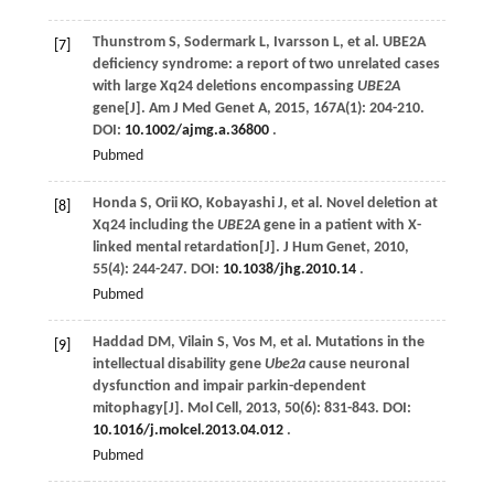
Thunstrom
S
,
Sodermark
L
,
Ivarsson
L
,
et al
. UBE2A
[7]
deficiency syndrome: a report of two unrelated cases
with large Xq24 deletions encompassing
UBE2A
gene[J].
Am J Med Genet A
,
2015
,
167
A(1): 204-210.
DOI:
10.1002/ajmg.a.36800
.
Pubmed
Honda
S
,
Orii
KO
,
Kobayashi
J
,
et al
. Novel deletion at
[8]
Xq24 including the
UBE2A
gene in a patient with X-
linked mental retardation[J].
J Hum Genet
,
2010
,
55
(4): 244-247. DOI:
10.1038/jhg.2010.14
.
Pubmed
Haddad
DM
,
Vilain
S
,
Vos
M
,
et al
. Mutations in the
[9]
intellectual disability gene
Ube2a
cause neuronal
dysfunction and impair parkin-dependent
mitophagy[J].
Mol Cell
,
2013
,
50
(6): 831-843. DOI:
10.1016/j.molcel.2013.04.012
.
Pubmed