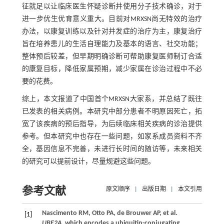
征就足以让临床医生怀疑诊断并使用分子技术确诊，对于
进一步优生优育意义重大。目前对MRXSN尚无特效的治疗
办法，以康复训练以及针对并发症的治疗为主，康复治疗
旨在培养患儿的生活自理能力及基本的语言、社交功能；
整体预后较差，但早期明确诊断可帮助康复医师制订合适
的康复目标，降低家属预期，减少家属在诊治过程中不必
要的花费。
综上，本文报道了中国首个MRXSN大家系，并总结了既往
已发表的相关病例。本研究中部分患者不明原因死亡，拓
宽了该疾病的预后指导，为后续临床相关疾病的诊治提供
参考。但本研究中也存在一些问题，如家系成员资料不齐
全，基因信息不完善，未进行长时间的随访等，未来相关
的研究可以提前设计，尽量规避这些问题。
参考文献
原文顺序
|
出版日期
|
本文引用
Nascimento
RM
,
Otto
PA
,
de Brouwer
AP
,
et al
.
[1]
UBE2A
, which encodes a ubiquitin-conjugating