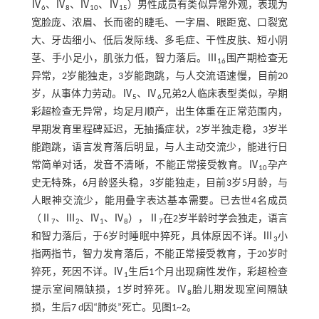
Ⅳ
、Ⅳ
、Ⅳ
、Ⅳ
）男性成员有类似异常外观，表现为
6
8
10
15
宽脸庞、浓眉、长而密的睫毛、一字眉、眼距宽、口裂宽
大、牙齿细小、低后发际线、多毛症、干性皮肤、短小阴
茎、手小足小，肌张力低，智力落后。Ⅲ
围产期检查无
16
异常，2岁能独走，3岁能跑跳，与人交流语速慢，目前20
岁，从事体力劳动。Ⅳ
、Ⅳ
兄弟2人临床表型类似，孕期
5
6
彩超检查无异常，均足月顺产，出生体重在正常范围内，
早期发育里程碑延迟，无抽搐症状，2岁半独走稳，3岁半
能跑跳，语言发育落后明显，与人主动交流少，能进行日
常简单对话，发音不清晰，不能正常接受教育。Ⅳ
孕产
10
史无特殊，6月龄竖头稳，3岁能独走，目前3岁5月龄，与
人眼神交流少，能用叠字表达基本需要。已去世4名成员
（Ⅱ
、Ⅲ
、Ⅳ
、Ⅳ
），Ⅱ
在2岁半龄时学会独走，语言
7
2
1
8
7
和智力落后，于6岁时睡眠中猝死，具体原因不详。Ⅲ
小
3
指两指节，智力发育落后，不能正常接受教育，于20岁时
猝死，死因不详。Ⅳ
生后1个月出现痫性发作，彩超检查
1
提示室间隔缺损，1岁时猝死。Ⅳ
胎儿期发现室间隔缺
8
损，生后7 d因“肺炎”死亡。见图
1
~
2
。