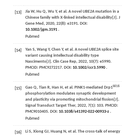
Jia
W
,
Hu
Q
,
Wu
Y
,
et al
. A novel
UBE2A
mutation in a
[13]
Chinese family with X-linked intellectual disability[J].
J
Gene Med
,
2020
,
22
(8): e3191. DOI:
10.1002/jgm.3191
.
Pubmed
Yan
S
,
Wang
Y
,
Chen
Y
,
et al
. A novel
UBE2A
splice site
[14]
variant causing intellectual disability type
Nascimento[J].
Clin Case Rep
,
2022
,
10
(7): e5990.
PMCID: PMC9272217. DOI:
10.1002/ccr3.5990
.
Pubmed
S616
Gao
Q
,
Tian
R
,
Han
H
,
et al
. PINK1-mediated Drp1
[15]
phosphorylation modulates synaptic development
and plasticity via promoting mitochondrial fission[J].
Signal Transduct Target Ther
,
2022
,
7
(1): 103. PMCID:
PMC9010405. DOI:
10.1038/s41392-022-00933-z
.
Pubmed
Li
S
,
Xiong
GJ
,
Huang
N
,
et al
. The cross-talk of energy
[16]