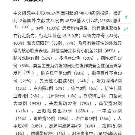
中文研究中未见
UBE2A
基因引起的MRXSN病例报道。检索
到12篇国外文献共34例由
UBE2A
基因引起的MRXSN患者
［
2
，
4
-
14
］
。34例（100%）患者均为男性，均存活且获得独
立行走能力，行走年龄在1.5~6.0岁；以智力障碍（34例，
100%）和言语障碍（33例，97%）及具有特征性的外貌异
常为核心临床表现。其他临床症状有小阴茎22例（65%），
黏液水肿19例（56%），多毛症17例（50%），痫性发作17
例（50%，类型主要为偶发的局灶性发作或全面性强直阵挛
［
13
］
发作
），脑白质异常13例（38%），指甲营养不良10
例（29%），先天性心脏病8例（24%），听力障碍6例
（18%），白内障2例（6%），疝气2例（6%），新生儿低
血糖2例（6%），马蹄肾1例（3%）。外貌特征中，口裂宽
大32例（94%），头发稀疏27例（79%），鼻梁宽24例
（71%），上眼眶突出23例（68%），一字眉22例
（65%），眼距宽20例（59%），杏仁眼19例（56%），人
中短6例（18%），高腭弓或腭裂4例（12%），短拇指3例
（9%），内眦赘皮2例（6%）。34例患者中，
UBE2A
基因错