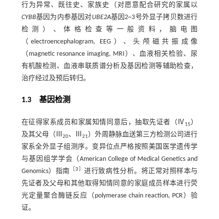
行为异常、既往史、家族史（对愿意配合研究的家属以
CYBB
基因为内参基因对
UBE2A
基因2~3号外显子拷贝数进行
检测）、体格检查等一般资料，脑电图
（electroencephalogram, EEG）、头颅磁共振成像
（magnetic resonance imaging, MRI）、血液相关检验、尿
有机酸检测、血液串联质谱分析及基因检测等辅助检查，
治疗经过及预后转归。
1.3 基因检测
在征得家系成员和家属知情同意后，抽取先证者（Ⅳ
）
15
及其父母（Ⅲ
、Ⅲ
）外周静脉血送第三方检测公司进行
20
21
家系全外显子组测序。变异位点严格按照美国医学遗传学
与基因组学学会（American College of Medical Genetics and
［
3
］
Genomics）指南
进行致病性分析。将正常对照样本与
先证者及父母和其他取得知情同意的家庭成员样本进行荧
光定量聚合酶链反应（polymerase chain reaction, PCR）验
证。