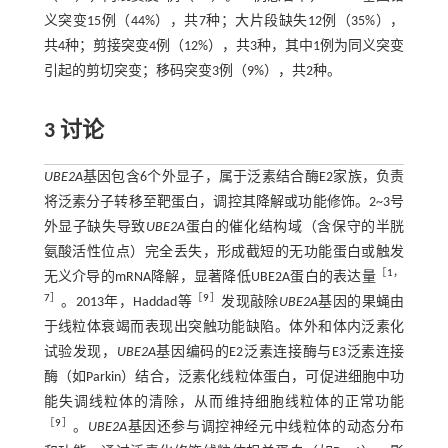
义突变15例（44%），共7种；大片段缺失12例（35%），
共4种；剪接突变4例（12%），共3种，其中1例为同义突变
引起的剪切突变；移码突变3例（9%），共2种。
3 讨论
UBE2A
基因包含6个外显子，属于泛素结合酶E2家族，负责
将泛素分子转移至靶蛋白，调控其降解或功能修饰。2~3号
外显子缺失导致
UBE2A
蛋白的催化结构域（含保守的半胱
氨酸活性位点）完全丢失，形成截短的无功能蛋白或触发
［
1
，
无义介导的mRNA降解，显著降低UBE2A蛋白的表达量
7
］
［
9
］
。2013年，Haddad等
发现敲除
UBE2A
基因的果蝇由
于线粒体衰竭而表现出突触功能缺陷。体外和体内泛素化
试验发现，
UBE2A
基因编码的E2泛素连接酶与E3泛素连接
酶（如Parkin）结合，泛素化线粒体蛋白，可促进细胞中功
能失调线粒体的清除，从而维持细胞线粒体的正常功能
［
9
］
。
UBE2A
基因还参与调控神经元中线粒体的动态分布