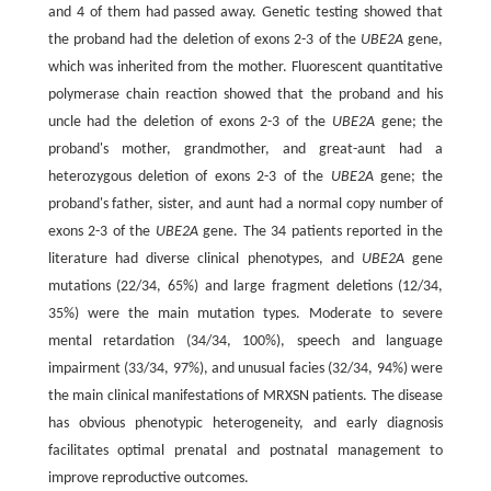
and 4 of them had passed away. Genetic testing showed that
the proband had the deletion of exons 2-3 of the
UBE2A
gene,
which was inherited from the mother. Fluorescent quantitative
polymerase chain reaction showed that the proband and his
uncle had the deletion of exons 2-3 of the
UBE2A
gene; the
proband's mother, grandmother, and great-aunt had a
heterozygous deletion of exons 2-3 of the
UBE2A
gene; the
proband's father, sister, and aunt had a normal copy number of
exons 2-3 of the
UBE2A
gene. The 34 patients reported in the
literature had diverse clinical phenotypes, and
UBE2A
gene
mutations (22/34, 65%) and large fragment deletions (12/34,
35%) were the main mutation types. Moderate to severe
mental retardation (34/34, 100%), speech and language
impairment (33/34, 97%), and unusual facies (32/34, 94%) were
the main clinical manifestations of MRXSN patients. The disease
has obvious phenotypic heterogeneity, and early diagnosis
facilitates optimal prenatal and postnatal management to
improve reproductive outcomes.