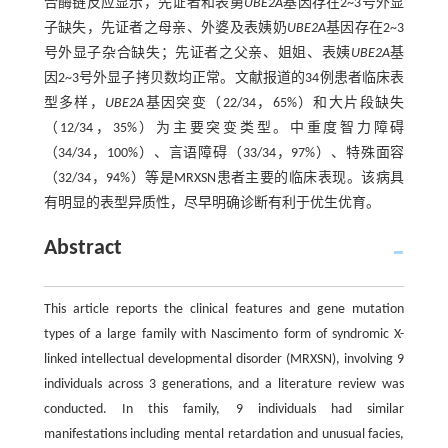
合酶链反应显示，先证者和表舅
UBE2A
基因存在2~3号外显
子缺失，先证者之母亲、外婆及表姨奶
UBE2A
基因存在2~3
号外显子杂合缺失；先证者之父亲、姐姐、表姨
UBE2A
基
因2~3号外显子拷贝数均正常。文献报道的34例患者临床表
型多样，
UBE2A
基因突变（22/34，65%）和大片段缺失
（12/34，35%）为主要突变类型。中重度智力障碍
（34/34，100%）、言语障碍（33/34，97%）、特殊面容
（32/34，94%）等是MRXSN患者主要的临床表现。该病具
有明显的表型异质性，尽早明确诊断有利于优生优育。
Abstract
This article reports the clinical features and gene mutation
types of a large family with Nascimento form of syndromic X-
linked intellectual developmental disorder (MRXSN), involving 9
individuals across 3 generations, and a literature review was
conducted. In this family, 9 individuals had similar
manifestations including mental retardation and unusual facies,