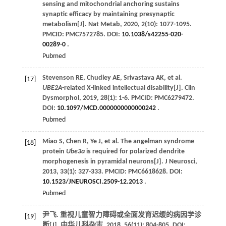
sensing and mitochondrial anchoring sustains
synaptic efficacy by maintaining presynaptic
metabolism[J].
Nat Metab
,
2020
,
2
(10): 1077-1095.
PMCID: PMC7572785. DOI:
10.1038/s42255-020-
00289-0
.
Pubmed
Stevenson
RE
,
Chudley
AE
,
Srivastava
AK
,
et al
.
[17]
UBE2A
-related X-linked intellectual disability[J].
Clin
Dysmorphol
,
2019
,
28
(1): 1-6. PMCID: PMC6279472.
DOI:
10.1097/MCD.0000000000000242
.
Pubmed
Miao
S
,
Chen
R
,
Ye
J
,
et al
. The angelman syndrome
[18]
protein
Ube3a
is required for polarized dendrite
morphogenesis in pyramidal neurons[J].
J Neurosci
,
2013
,
33
(1): 327-333. PMCID: PMC6618628. DOI:
10.1523/JNEUROSCI.2509-12.2013
.
Pubmed
尹飞. 重视儿童智力障碍或全面发育迟缓的病因学诊
[19]
断[J].
中华儿科杂志
,
2018
,
56
(11): 804-805. DOI: