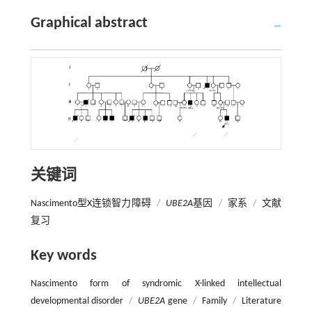
Graphical abstract
关键词
Nascimento型X连锁智力障碍
/
UBE2A
基因
/
家系
/
文献
复习
Key words
Nascimento form of syndromic X-linked intellectual
developmental disorder
/
UBE2A
gene
/
Family
/
Literature