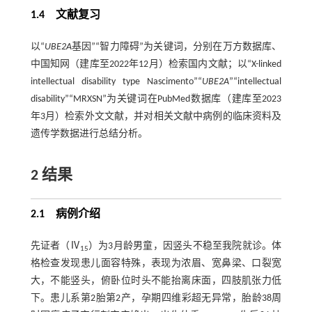
1.4 文献复习
以“
UBE2A
基因”“智力障碍”为关键词，分别在万方数据库、
中国知网（建库至2022年12月）检索国内文献；以“X-linked
intellectual disability type Nascimento”“
UBE2A
”“intellectual
disability”“MRXSN”为关键词在PubMed数据库（建库至2023
年3月）检索外文文献，并对相关文献中病例的临床资料及
遗传学数据进行总结分析。
2 结果
2.1 病例介绍
先证者（Ⅳ
）为3月龄男童，因竖头不稳至我院就诊。体
15
格检查发现患儿面容特殊，表现为浓眉、宽鼻梁、口裂宽
大，不能竖头，俯卧位时头不能抬离床面，四肢肌张力低
下。患儿系第2胎第2产，孕期四维彩超无异常，胎龄38周