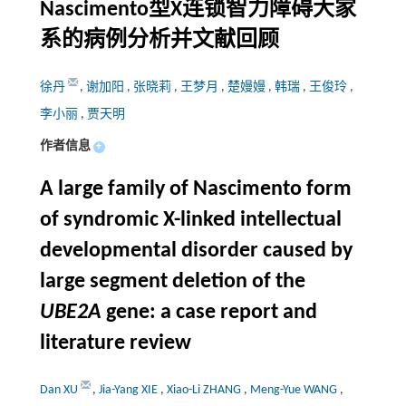
Nascimento型X连锁智力障碍大家
系的病例分析并文献回顾
徐丹
,
谢加阳
,
张晓莉
,
王梦月
,
楚嫚嫚
,
韩瑞
,
王俊玲
,
李小丽
,
贾天明
作者信息
+
A large family of Nascimento form
of syndromic X-linked intellectual
developmental disorder caused by
large segment deletion of the
UBE2A
gene: a case report and
literature review
Dan XU
,
Jia-Yang XIE
,
Xiao-Li ZHANG
,
Meng-Yue WANG
,