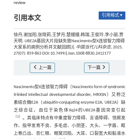
review
引用格式 ▾
引用本文
徐丹,谢加阳,张晓莉,王梦月,楚嫚嫚,韩瑞,王俊玲,李小丽,贾
天明.
UBE2A
基因大片段缺失致Nascimento型X连锁智力障碍
大家系的病例分析并文献回顾[J].
中国当代儿科杂志
, 2025,
27(07): 859-863 DOI:10.7499/j.issn.1008-8830.2412177
上一篇
下一篇
Nascimento型X连锁智力障碍（Nascimento form of syndromic
X-linked intellectual developmental disorder, MRXSN）又称泛
素结合酶E2A（ubiquitin-conjugating enzyme E2A, UBE2A）缺
乏综合征，由位于染色体Xq24的
UBE2A
基因突变引起
［
1
］
。其临床特点有中重度智力障碍、言语障碍、惊厥发
作、指甲发育不良、多毛症、小阴茎、大头、一字眉、眶
上脊凸出、杏仁眼、眼窝凹陷、大耳、口裂宽大和黏液水