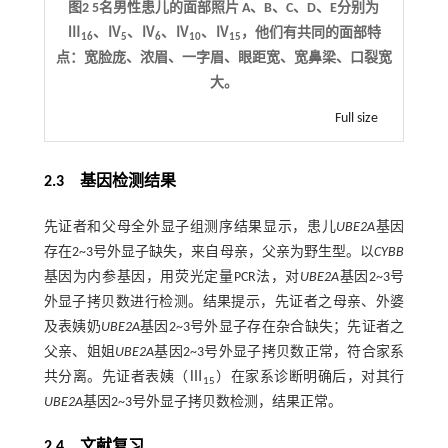
图2 5名男性患儿的面部照片 A、B、C、D、E分别为
Ⅲ
、Ⅳ
、Ⅳ
、Ⅳ
、Ⅳ
，他们有共同的面部特
16
5
6
10
15
点：宽脸庞、浓眉、一字眉、眼距宽、宽鼻梁、口裂宽
大。
Full size
2.3 基因检测结果
先证者和父母全外显子组测序结果显示，患儿
UBE2A
基因
存在2~3号外显子缺失，来自母亲，父亲为野生型。以
CYBB
基因为内参基因，用荧光定量PCR法，对
UBE2A
基因2~3号
外显子拷贝数进行检测。结果提示，先证者之母亲、外婆
及表姨奶
UBE2A
基因2~3号外显子存在杂合缺失；先证者之
父亲、姐姐
UBE2A
基因2~3号外显子拷贝数正常，符合家系
共分离。先证者表姨（Ⅲ
）在家系诊断明确后，对其行
15
UBE2A
基因2~3号外显子拷贝数检测，结果正常。
2.4 文献复习