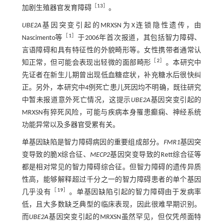
［
13
］
加剧生殖器官发育障碍
。
UBE2A
基因突变引起的MRXSN为X连锁隐性遗传，由
［
1
］
Nascimento等
于2006年首次报道，其包括智力障碍、
言语障碍和具有特征性的外貌畸形等。女性携带者通常认
［
2
］
知正常，但可能会表现出轻微的面部畸形
。本研究中
先证者在新生儿期曾出现低血糖症状，补充糖水后很快纠
正。另外，本研究中4例死亡患儿死因均不明确，既往研究
中暂未报道意外死亡情况，这提示
UBE2A
基因突变引起的
MRXSN有猝死风险，可能与疾病本身罹患癫痫、神经系统
功能异常以及多器官受累有关。
单基因缺陷是智力障碍病因的重要组成部分。
FMR1
基因突
变导致的脆X综合征、
MECP2
基因突变导致的Rett综合征等
都是相对常见的智力障碍综合征。但智力障碍的遗传异质
性高，能够解释超过千分之一的智力障碍患者的单个基因
［
19
］
几乎没有
。单基因缺陷引起的智力障碍由于发病率
低，且大多数缺乏典型的临床表现，因此很难早期识别。
而
UBE2A
基因突变引起的MRXSN虽然罕见，但仅凭颅面特