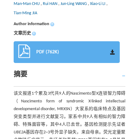
Man-Man CHU
,
Rui HAN
,
Jun-Ling WANG
,
Xiao-Li LI
,
Tian-Ming JIA
Author information
+
文章历史
+
PDF (762K)
摘要
该文报道1个累及3代共9人的Nascimento型X连锁智力障碍
（Nascimento form of syndromic X-linked intellectual
developmental disorder, MRXSN）大家系的临床特点及基因
突变类型并进行文献复习。家系中共9人有相似的智力障
碍、特殊面容等，其中4人已去世。基因检测提示先证者
UBE2A
基因存在2~3号外显子缺失，来自母亲。荧光定量聚