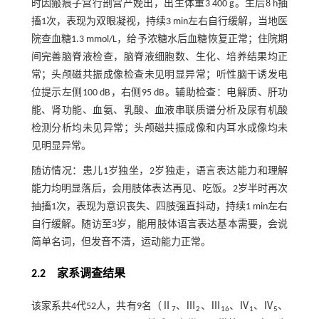
时因瘢痕子宫行剖宫产娩出，出生体重3 400 g。生后8 h抽
搐1次，表现为双眼凝视，持续3 min左右自行缓解，当地医
院查血糖1.3 mmol/L，给予浓糖水后血糖恢复正常；住院期
间完善脑脊液检查，脑脊液细胞数、生化、培养结果均正
常；头颅磁共振成像检查未见明显异常；听性脑干诱发电
位提示左侧100 dB，右侧95 dB。辅助检查：电解质、肝功
能、肾功能、血氨、乳酸、血液串联质谱分析及尿有机酸
检测分析均未见异常；头颅磁共振成像和内耳水成像均未
见明显异常。
随访情况：患儿1岁独坐，2岁独走，语言表达能力和理解
能力均明显落后，会用肢体表达再见、吃饭。2岁半时再次
抽搐1次，表现为意识丧失、四肢强直抖动，持续1 min左右
自行缓解。随访至3岁，能用肢体语言表达基本需要，会说
简单名词，但发音不清，运动能力正常。
2.2 家系调查结果
该家系共4代52人，共有9名（Ⅱ
、Ⅲ
、Ⅲ
、Ⅳ
、Ⅳ
、
7
2
16
1
5