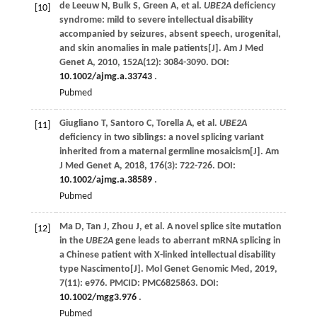
de Leeuw
N
,
Bulk
S
,
Green
A
,
et al
.
UBE2A
deficiency
[10]
syndrome: mild to severe intellectual disability
accompanied by seizures, absent speech, urogenital,
and skin anomalies in male patients[J].
Am J Med
Genet A
,
2010
,
152
A(12): 3084-3090. DOI:
10.1002/ajmg.a.33743
.
Pubmed
Giugliano
T
,
Santoro
C
,
Torella
A
,
et al
.
UBE2A
[11]
deficiency in two siblings: a novel splicing variant
inherited from a maternal germline mosaicism[J].
Am
J Med Genet A
,
2018
,
176
(3): 722-726. DOI:
10.1002/ajmg.a.38589
.
Pubmed
Ma
D
,
Tan
J
,
Zhou
J
,
et al
. A novel splice site mutation
[12]
in the
UBE2A
gene leads to aberrant mRNA splicing in
a Chinese patient with X-linked intellectual disability
type Nascimento[J].
Mol Genet Genomic Med
,
2019
,
7
(11): e976. PMCID: PMC6825863. DOI:
10.1002/mgg3.976
.
Pubmed