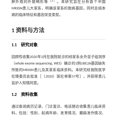
［
2
］
肿外观的外貌畸形等
。本研究旨在分析首个中国
MRXSN患儿大家系，明确该家系的致病基因，同时总结本
病的临床特征和基因突变类型。
1 资料与方法
1.1 研究对象
回顾性收集2020年3月在我院就诊的经家系全外显子组测序
（whole exome sequencing, WES）确诊的1例
UBE2A
基因缺失
所致的MRXSN患儿及其家系临床资料。本研究经我院医学
伦理委员会批准［（2020）医伦审第57号］，并获得患儿
监护人知情同意。
1.2 资料收集
通过查阅病历记录、门诊复诊、电话随访收集患儿临床资
料，包括：性别、起病年龄、发育情况、癫痫发作情况、