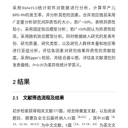
采用Stata15.0统计软件对数据进行分析，计算早产儿
BPD⁃PH的发生率，并分析其危险因素。合并效应值前采用
2
2
I
定量分析研究间异质性的大小，若
I
<50%，表明异质性
2
较小，采用固定效应模型分析；若
I
≥50%则认为异质性较
高，采用随机效应模型分析。同时根据纳入研究的发表年
份、研究质量、研究类型，以及研究人群样本量和地区等
进行亚组分析，评估各因素对研究结果异质性的贡献程
度。采用Egger′s 检验，并结合漏斗图，评估各文献潜在的
发表偏倚。
P
<0.05为差异有统计学意义。
2 结果
2.1 文献筛选流程及结果
初步检索获得相关文献777篇，经去除重复文献，以及阅读
［
8
-
22
］
［
8
-
题目、摘要及全文后最终纳入15篇
，其中10篇
13
，
15
-
16
，
20
-
21
］
［
14
，
17
-
19
，
22
］
为中文文献，5篇
为英文文