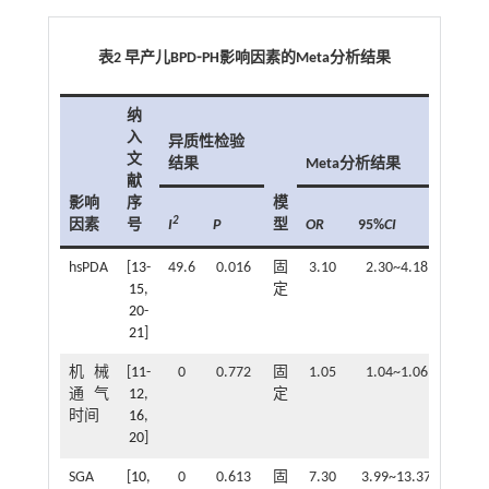
表2 早产儿BPD⁃PH影响因素的Meta分析结果
纳
入
异质性检验
文
结果
Meta分析结果
献
影响
序
模
2
因素
号
I
P
型
OR
95%
CI
P
hsPDA
[
13
-
49.6
0.016
固
3.10
2.30~4.18
<0.00
15
,
定
20
-
21
]
机械
[
11
-
0
0.772
固
1.05
1.04~1.06
<0.00
通气
12
,
定
时间
16
,
20
]
SGA
[
10
,
0
0.613
固
7.30
3.99~13.37
<0.00