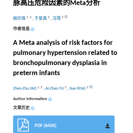
脉高压危险因素的Meta分析
1
,
2
2
2
姚珍珠
,
于爱真
,
冯雪
作者信息
+
A Meta analysis of risk factors for
pulmonary hypertension related to
bronchopulmonary dysplasia in
preterm infants
1
,
2
2
2
Zhen-Zhu YAO
,
Ai-Zhen YU
,
Xue FENG
Author information
+
文章历史
+
PDF (845K)