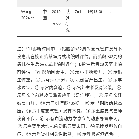
照
Wang
中
2015
队
761
99(13.0)
a
-
[
22
]
2024
国
—
列
2022
研
究
#
注：
PH诊断时间中，a指胎龄<32周的支气管肺发育不
良患儿在校正胎龄36周或出院时评估，而胎龄>32周的
患儿在生后56 d或出院时评估；b指生后第28天至出院
*
前评估。
PH影响因素中，①示小于胎龄儿，②示出
生体重，③示Apgar评分，④示剖宫产出生，⑤示羊
水过少，⑥示宫内窘迫，⑦示宫外生长发育迟缓，⑧
示母亲产前糖皮质激素应用（足疗程），⑨示母亲妊
娠高血压，⑩示产妇年龄≥35岁，⑪示早期肺动脉高
压，⑫示中度支气管肺发育不良，⑬示重度支气管肺
发育不良，⑭示有血流动力学意义的动脉导管未闭，
⑮示需要手术结扎的动脉导管未闭，⑯示晚发型败血
症，⑰示呼吸机相关性肺炎，⑱示呼吸窘迫综合征，