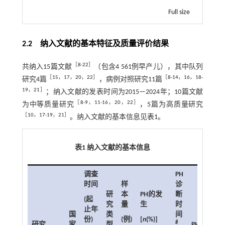
Full size
2.2 纳入文献的基本特征及质量评价结果
［
8
-
22
］
共纳入15篇文献
（包含4 561例早产儿），其中队列
［
15
，
17
，
20
，
22
］
［
8
-
14
，
16
，
18
-
研究4篇
，病例对照研究11篇
19
，
21
］
；纳入文献的发表时间为2015—2024年；10篇文献
［
8
-
9
，
11
-
16
，
20
，
22
］
为中等质量研究
，5篇为高质量研究
［
10
，
17
-
19
，
21
］
。纳入文献的基本信息见
表1
。
表1 纳入文献的基本信息
调查
PH
时间
样
诊
研
本
PH的发
断
(起
究
量
生
时
止年
国
类
间
份)
(例)
[
n
(%)]
#
研究
家
型
PH影响因