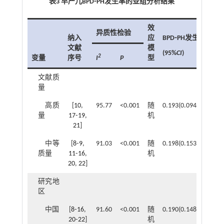
表3 早产儿BPD⁃PH发生率的亚组分析结果
效
异质性检验
纳入
应
BPD⁃PH发生率
文献
模
(95%
CI
)
2
变量
序号
I
P
型
文献质
量
高质
[
10
,
95.77
<0.001
随
0.193(0.094~0.317)
量
17
⁃
19
,
机
21
]
中等
[
8
⁃
9
,
91.03
<0.001
随
0.198(0.153~0.247)
质量
11
⁃
16
,
机
20
,
22
]
研究地
区
中国
[
8
⁃
16
,
91.60
<0.001
随
0.190(0.148~0.235)
20
⁃
22
]
机