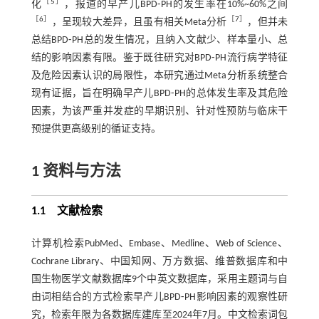
［
5
］
化
，报道的早产儿BPD⁃PH的发生率在10%~60%之间
［
6
］
［
7
］
，呈现较大差异，且虽有相关Meta分析
，但并未
总结BPD⁃PH总的发生情况，且纳入文献少、样本量小、总
结的影响因素有限。鉴于既往研究对BPD⁃PH流行病学特征
及危险因素认识的局限性，本研究通过Meta分析系统整合
现有证据，旨在明确早产儿BPD⁃PH的总体发生率及其危险
因素，为该严重并发症的早期识别、针对性预防与临床干
预提供更高级别的循证支持。
1 资料与方法
1.1 文献检索
计算机检索PubMed、Embase、Medline、Web of Science、
Cochrane Library、中国知网、万方数据、维普数据库和中
国生物医学文献数据库9个中英文数据库，采用主题词与自
由词相结合的方式检索早产儿BPD⁃PH影响因素的观察性研
究，检索年限为各数据库建库至2024年7月。中文检索词包