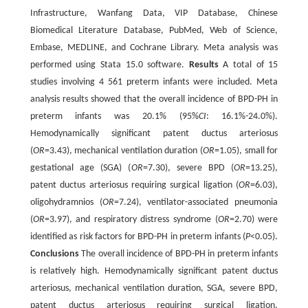
Infrastructure, Wanfang Data, VIP Database, Chinese
Biomedical Literature Database, PubMed, Web of Science,
Embase, MEDLINE, and Cochrane Library. Meta analysis was
performed using Stata 15.0 software.
Results
A total of 15
studies involving 4 561 preterm infants were included. Meta
analysis results showed that the overall incidence of BPD-PH in
preterm infants was 20.1% (95%
CI
: 16.1%-24.0%).
Hemodynamically significant patent ductus arteriosus
(
OR
=3.43), mechanical ventilation duration (
OR
=1.05), small for
gestational age (SGA) (
OR
=7.30), severe BPD (
OR
=13.25),
patent ductus arteriosus requiring surgical ligation (
OR
=6.03),
oligohydramnios (
OR
=7.24), ventilator-associated pneumonia
(
OR
=3.97), and respiratory distress syndrome (
OR
=2.70) were
identified as risk factors for BPD-PH in preterm infants (
P
<0.05).
Conclusions
The overall incidence of BPD-PH in preterm infants
is relatively high. Hemodynamically significant patent ductus
arteriosus, mechanical ventilation duration, SGA, severe BPD,
patent ductus arteriosus requiring surgical ligation,