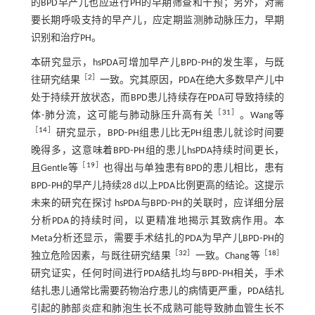
的BPD早产儿也应进行PH的早期筛查和干预；另外，对需
要长期呼吸支持的早产儿，应定期监测肺动脉压力，早期
识别和治疗PH。
本研究显示，hsPDA可增加早产儿BPD⁃PH的发生率，与既
［
2
］
往研究结果
一致。究其原因，PDA在绝大多数早产儿中
处于持续开放状态，而BPD患儿持续存在PDA可导致持续的
［
31
］
体-肺分流，这可能与肺动脉压升高有关
。Wang等
［
14
］
研究显示，BPD⁃PH组患儿比无PH组患儿就诊时间要
晚得多，这意味着BPD⁃PH组的患儿hsPDA持续时间更长，
［
19
］
且Gentle等
也得出与单独患有BPD的患儿相比，患有
BPD⁃PH的早产儿持续28 d以上PDA比例更高的结论。这提示
未来的研究在探讨 hsPDA与BPD⁃PH的关联时，应详细分层
分析PDA的持续时间，以更精准地揭示其致病作用。本
Meta分析还显示，需要手术结扎的PDA为早产儿BPD⁃PH的
［
32
］
［
18
］
独立危险因素，与既往研究结果
一致。Chang等
研究证实，任何时间进行PDA结扎均与BPD⁃PH相关，手术
结扎患儿通常比需要药物治疗患儿的病情更严重，PDA结扎
引起的肺部炎症和肺泡生长不成熟可能导致肺血管生长不