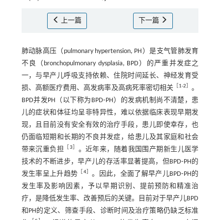
上一篇
下一篇
肺动脉高压（pulmonary hypertension, PH）是支气管肺发育
不良（bronchopulmonary dysplasia, BPD）的严重并发症之
一，与早产儿呼吸支持依赖、住院时间延长、神经发育受
［
1
-
2
］
损、高额医疗费用、高发病率及高病死率密切相关
。
BPD并发PH（以下称为BPD⁃PH）的发病机制尚不清楚，患
儿的症状和体征均呈非特异性，难以依据临床表现早期发
现，且目前没有安全有效的治疗手段，患儿即使幸存，也
仍面临短期和长期的不良并发症，给患儿及其家庭和社会
［
3
］
带来沉重负担
。近年来，随着我国围产期新生儿医学
技术的不断进步，早产儿的存活率显著提高，但BPD⁃PH的
［
4
］
发生率呈上升趋势
。因此，全面了解早产儿BPD⁃PH的
发生率及影响因素，予以早期识别、提前预防和精准治
疗，是降低发生率、改善预后的关键。目前对于早产儿BPD
和PH的定义、筛查手段、诊断时间及治疗策略仍缺乏标准