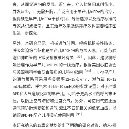
良，从而促进PH的发展。近年来，介入封堵因其创伤小、
并发症少，且无需开胸，广泛应用于早产儿hsPDA的治疗，
但尚缺乏早产儿hsPDA干预时间、导管选择以及治疗标准的
专家共识或指南，且其治疗效果及远期疗效也需要临床医
生进一步探究。
另外，本研究显示，机械通气时间、呼吸机相关性肺炎、
呼吸窘迫综合征也是早产儿BPD⁃PH的危险因素，可能与肺
［
33
］
泡和肺血管的正常发育被破坏有关
。因此，建议将呼
吸管理作为早产儿BPD⁃PH的一线治疗。根据美国心脏协会
［
34
］
与美国胸科学会联合发布的儿科PH指南
，BPD早产儿
的通气策略可采用呼吸频率12~15次/min、潮气量 10~12
mL/kg体重、呼气末正压8~10 cmH₂O的参数设置；对于严重
BPD和大气道软化症的早产儿，可给予更高水平的呼气末正
压，以防止空气滞留和过度充气。另外，可使用气道正压
通气预防肺泡复张和通气-灌注不匹配相关的低氧血症，以
［
35
］
缩短BPD⁃PH早产儿呼吸机使用时间
。
本研究纳入的15篇文献均给出了明确的研究对象、纳入/排