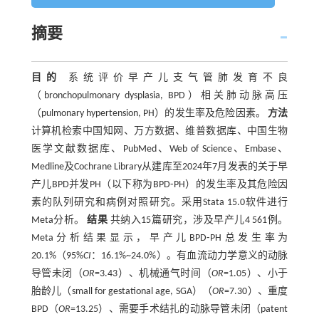
摘要
目的
系统评价早产儿支气管肺发育不良
（bronchopulmonary dysplasia, BPD）相关肺动脉高压
（pulmonary hypertension, PH）的发生率及危险因素。
方法
计算机检索中国知网、万方数据、维普数据库、中国生物
医学文献数据库、PubMed、Web of Science、Embase、
Medline及Cochrane Library从建库至2024年7月发表的关于早
产儿BPD并发PH（以下称为BPD⁃PH）的发生率及其危险因
素的队列研究和病例对照研究。采用Stata 15.0软件进行
Meta分析。
结果
共纳入15篇研究，涉及早产儿4 561例。
Meta分析结果显示，早产儿BPD⁃PH总发生率为
20.1%（95%
CI
：16.1%~24.0%）。有血流动力学意义的动脉
导管未闭（
OR
=3.43）、机械通气时间（
OR
=1.05）、小于
胎龄儿（small for gestational age, SGA）（
OR
=7.30）、重度
BPD（
OR
=13.25）、需要手术结扎的动脉导管未闭（patent