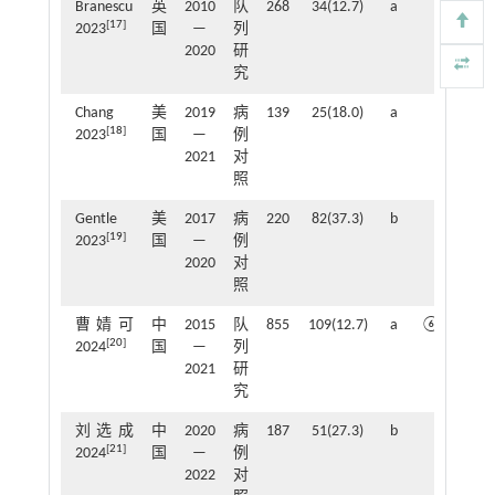
Branescu
英
2010
队
268
34(12.7)
a
22
[
17
]
2023
国
—
列
2020
研
究
Chang
美
2019
病
139
25(18.0)
a
⑮2
[
18
]
2023
国
—
例
2021
对
照
Gentle
美
2017
病
220
82(37.3)
b
⑮
[
19
]
2023
国
—
例
2020
对
照
曹婧可
中
2015
队
855
109(12.7)
a
⑥⑧⑭
[
20
]
2024
国
—
列
2021
研
究
刘选成
中
2020
病
187
51(27.3)
b
②⑤
[
21
]
2024
国
—
例
2022
对