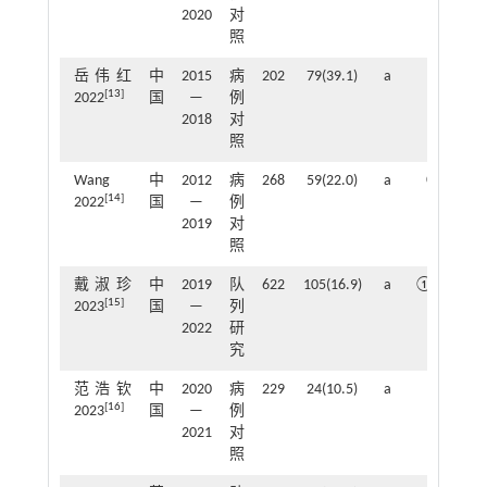
2020
对
照
岳伟红
中
2015
病
202
79(39.1)
a
⑭
[
13
]
2022
国
—
例
2018
对
照
Wang
中
2012
病
268
59(22.0)
a
①⑪⑫
[
14
]
2022
国
—
例
2019
对
照
戴淑珍
中
2019
队
622
105(16.9)
a
①③④
[
15
]
2023
国
—
列
2022
研
究
范浩钦
中
2020
病
229
24(10.5)
a
⑪
[
16
]
2023
国
—
例
2021
对
照