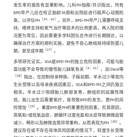
发生率的报告有显著影响。儿科PH指南/共识指出，所有
BPD早产儿应在校正胎龄36周和出院前进行超声心动图检
［
24
，
26
］
查，以评估PH
。另外，BPD⁃PH早产儿需要呼吸支
持、喂养支持和氧气治疗等技术的比例更高，再入院的情
况更为常见，因此需要多学科团队合作进行长期随访，以
确保治疗方案的顺利实施，避免不良心肺结局持续到婴儿
［
27
］
期，甚至成年期
。
多项研究证实，SGA是BPD⁃PH的独立危险因素，可能与胎
［
4
，
25
］
盘功能不全导致的慢性胎儿缺氧有关
，且Check等
［
28
］
指出，在控制母亲种族、子痫前期、羊水过少等宫内
生长受限以及母亲疾病因素后，SGA和BPD⁃PH之间仍独立
相关。羊水过少阻碍胎儿肺部发育，肺组织的延展性降
低，胎儿出生后需要氧疗，易导致BPD的发生，患PH的风
［
29
］
险增加
。重度BPD是PH的重要危险因素，究其原因，
高氧和/或低氧血症、肺循环过度充盈和炎症导致肺微血管
［
30
］
减少、畸形以及肺微血管异常重构，从而表现为PH
。
建议存在或不存在母体风险因素的情况下，轻度生长受限