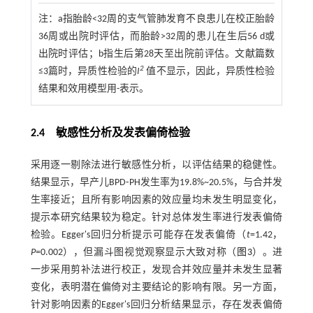
注：
a指胎龄<32周的支气管肺发育不良患儿在校正胎龄
36周或出院时评估，而胎龄>32周的患儿在生后56 d或
出院时评估；b指生后第28天至出院前评估。文献篇数
2
≤3篇时，异质性检验的
I
值不显示，因此，异质性检验
结果和效用模型用-表示。
2.4 敏感性分析及发表偏倚检验
采用逐一剔除法进行敏感性分析，以评估结果的稳健性。
结果显示，早产儿BPD⁃PH发生率为19.8%~20.5%，与合并发
生率接近；且所有影响因素的效应量均未发生明显变化，
提示本研究结果较为稳定。针对总体发生率进行发表偏倚
检验。Egger's回归分析提示可能存在发表偏倚（
t
=1.42，
P
=0.002），但漏斗图视觉观察显示大致对称（
图3
）。进
一步采用剪补法进行校正，发现合并效应量并未发生显著
变化，表明潜在偏倚对主要结论的影响有限。另一方面，
针对影响因素的Egger's回归分析结果显示，存在发表偏倚