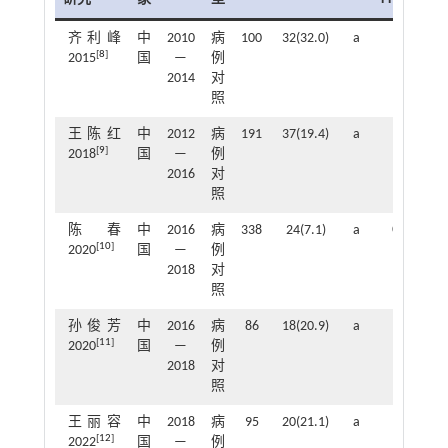
齐利峰
中
2010
病
100
32(32.0)
a
③
[
8
]
2015
国
—
例
2014
对
照
王陈红
中
2012
病
191
37(19.4)
a
-
[
9
]
2018
国
—
例
2016
对
照
陈春
中
2016
病
338
24(7.1)
a
①⑦⑨
[
10
]
2020
国
—
例
2018
对
照
孙俊芳
中
2016
病
86
18(20.9)
a
⑲
[
11
]
2020
国
—
例
2018
对
照
王丽容
中
2018
病
95
20(21.1)
a
⑩⑲
[
12
]
2022
国
—
例