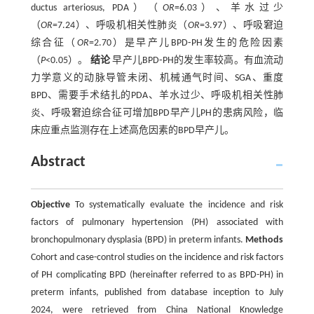
ductus arteriosus, PDA）（
OR
=6.03）、羊水过少
（
OR
=7.24）、呼吸机相关性肺炎（
OR
=3.97）、呼吸窘迫
综合征（
OR
=2.70）是早产儿BPD⁃PH发生的危险因素
（
P
<0.05）。
结论
早产儿BPD⁃PH的发生率较高。有血流动
力学意义的动脉导管未闭、机械通气时间、SGA、重度
BPD、需要手术结扎的PDA、羊水过少、呼吸机相关性肺
炎、呼吸窘迫综合征可增加BPD早产儿PH的患病风险，临
床应重点监测存在上述高危因素的BPD早产儿。
Abstract
Objective
To systematically evaluate the incidence and risk
factors of pulmonary hypertension (PH) associated with
bronchopulmonary dysplasia (BPD) in preterm infants.
Methods
Cohort and case-control studies on the incidence and risk factors
of PH complicating BPD (hereinafter referred to as BPD-PH) in
preterm infants, published from database inception to July
2024, were retrieved from China National Knowledge