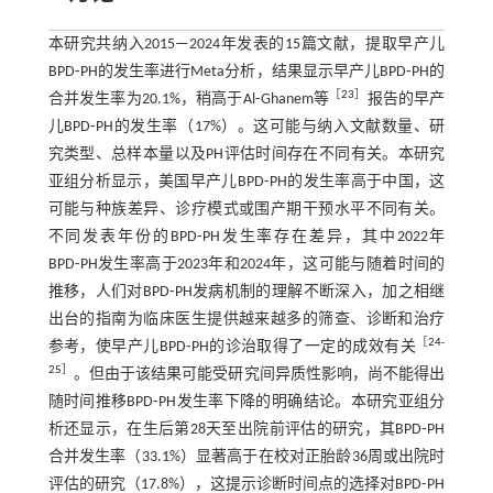
本研究共纳入2015—2024年发表的15篇文献，提取早产儿
BPD⁃PH的发生率进行Meta分析，结果显示早产儿BPD⁃PH的
［
23
］
合并发生率为20.1%，稍高于Al⁃Ghanem等
报告的早产
儿BPD⁃PH的发生率（17%）。这可能与纳入文献数量、研
究类型、总样本量以及PH评估时间存在不同有关。本研究
亚组分析显示，美国早产儿BPD⁃PH的发生率高于中国，这
可能与种族差异、诊疗模式或围产期干预水平不同有关。
不同发表年份的BPD⁃PH发生率存在差异，其中2022年
BPD⁃PH发生率高于2023年和2024年，这可能与随着时间的
推移，人们对BPD⁃PH发病机制的理解不断深入，加之相继
出台的指南为临床医生提供越来越多的筛查、诊断和治疗
［
24
-
参考，使早产儿BPD⁃PH的诊治取得了一定的成效有关
25
］
。但由于该结果可能受研究间异质性影响，尚不能得出
随时间推移BPD⁃PH发生率下降的明确结论。本研究亚组分
析还显示，在生后第28天至出院前评估的研究，其BPD⁃PH
合并发生率（33.1%）显著高于在校对正胎龄36周或出院时
评估的研究（17.8%），这提示诊断时间点的选择对BPD⁃PH