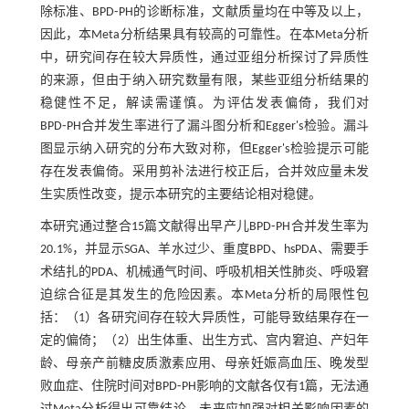
除标准、BPD⁃PH的诊断标准，文献质量均在中等及以上，
因此，本Meta分析结果具有较高的可靠性。在本Meta分析
中，研究间存在较大异质性，通过亚组分析探讨了异质性
的来源，但由于纳入研究数量有限，某些亚组分析结果的
稳健性不足，解读需谨慎。为评估发表偏倚，我们对
BPD⁃PH合并发生率进行了漏斗图分析和Egger's检验。漏斗
图显示纳入研究的分布大致对称，但Egger's检验提示可能
存在发表偏倚。采用剪补法进行校正后，合并效应量未发
生实质性改变，提示本研究的主要结论相对稳健。
本研究通过整合15篇文献得出早产儿BPD⁃PH合并发生率为
20.1%，并显示SGA、羊水过少、重度BPD、hsPDA、需要手
术结扎的PDA、机械通气时间、呼吸机相关性肺炎、呼吸窘
迫综合征是其发生的危险因素。本Meta分析的局限性包
括：（1）各研究间存在较大异质性，可能导致结果存在一
定的偏倚；（2）出生体重、出生方式、宫内窘迫、产妇年
龄、母亲产前糖皮质激素应用、母亲妊娠高血压、晚发型
败血症、住院时间对BPD⁃PH影响的文献各仅有1篇，无法通