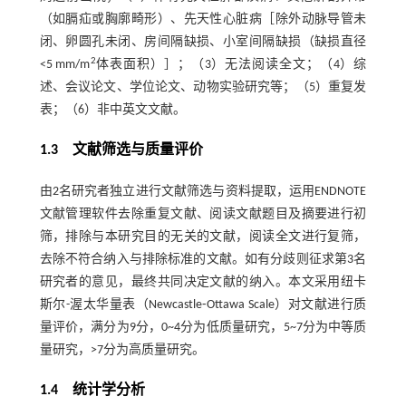
（如膈疝或胸廓畸形）、先天性心脏病［除外动脉导管未
闭、卵圆孔未闭、房间隔缺损、小室间隔缺损（缺损直径
2
<5 mm/m
体表面积）］；（3）无法阅读全文；（4）综
述、会议论文、学位论文、动物实验研究等；（5）重复发
表；（6）非中英文文献。
1.3 文献筛选与质量评价
由2名研究者独立进行文献筛选与资料提取，运用ENDNOTE
文献管理软件去除重复文献、阅读文献题目及摘要进行初
筛，排除与本研究目的无关的文献，阅读全文进行复筛，
去除不符合纳入与排除标准的文献。如有分歧则征求第3名
研究者的意见，最终共同决定文献的纳入。本文采用纽卡
斯尔-渥太华量表（Newcastle⁃Ottawa Scale）对文献进行质
量评价，满分为9分，0~4分为低质量研究，5~7分为中等质
量研究，>7分为高质量研究。
1.4 统计学分析