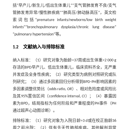
括“早产儿/新生儿/低出生体重儿”“支气管肺发育不良/支气
管肺发育异常/慢性肺疾病”“肺高压/肺动脉高压”，英文检
索词包括“premature infants/newborns/low birth weight
infants”“bronchopulmonary dysplasia/chronic lung disease”
“pulmonary hypertension”等。
1.2 文献纳入与排除标准
纳入标准：（1）研究对象为胎龄<37周或出生体重<2 000 g
存活的BPD早产儿、低出生体重儿，临床资料齐全，无严重
并发症及全身性疾病；（2）研究类型为病例对照研究或队
列研究；（3）通过多因素回归分析得到BPD⁃PH影响因素的
多因素调整优势比（odds ratio,
OR
）、相对危险度或风险比
及其95%置信区间（confidence interval,
CI
）；（4）暴露因
素为BPD，结局指标为任何阶段和严重程度的PH事件（PH
通过超声心动图诊断）。
排除标准：（1）研究对象为入院日龄>3 d或在校正胎龄36
周之前出院；（2）伴有先天性肺部疾病、其他解剖异常