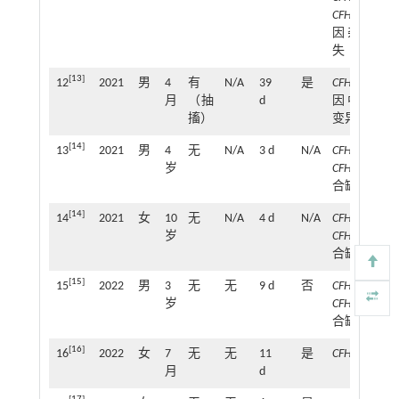
CFHR1
基
因杂合缺
失
[
13
]
12
2021
男
4
有
N/A
39
是
CFHR3
基
月
（抽
d
因中杂合
搐）
变异
[
14
]
13
2021
男
4
无
N/A
3 d
N/A
CFHR1
-
岁
CFHR3
纯
合缺失
[
14
]
14
2021
女
10
无
N/A
4 d
N/A
CFHR1
-
岁
CFHR3
纯
合缺失
[
15
]
15
2022
男
3
无
无
9 d
否
CFHR3
-
岁
CFHR1
纯
合缺失
[
16
]
16
2022
女
7
无
无
11
是
CFH
月
d