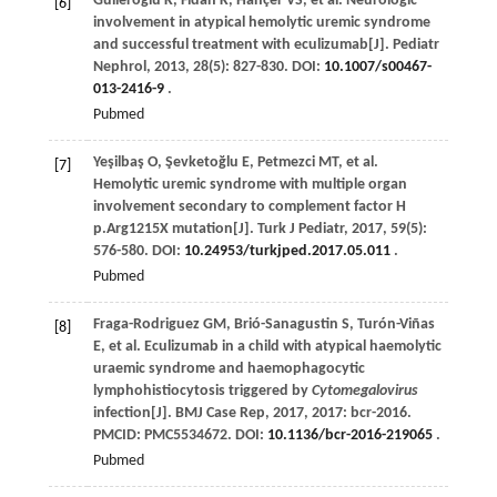
Gulleroglu
K
,
Fidan
K
,
Hançer
VS
,
et al
. Neurologic
[6]
involvement in atypical hemolytic uremic syndrome
and successful treatment with eculizumab[J].
Pediatr
Nephrol
,
2013
,
28
(5): 827-830. DOI:
10.1007/s00467-
013-2416-9
.
Pubmed
Yeşilbaş
O
,
Şevketoğlu
E
,
Petmezci
MT
,
et al
.
[7]
Hemolytic uremic syndrome with multiple organ
involvement secondary to complement factor H
p.Arg1215X mutation[J].
Turk J Pediatr
,
2017
,
59
(5):
576-580. DOI:
10.24953/turkjped.2017.05.011
.
Pubmed
Fraga-Rodriguez
GM
,
Brió-Sanagustin
S
,
Turón-Viñas
[8]
E
,
et al
. Eculizumab in a child with atypical haemolytic
uraemic syndrome and haemophagocytic
lymphohistiocytosis triggered by
Cytomegalovirus
infection[J].
BMJ Case Rep
,
2017
, 2017: bcr-2016.
PMCID: PMC5534672. DOI:
10.1136/bcr-2016-219065
.
Pubmed