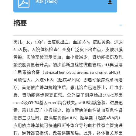
PDF (766K)
摘要
患儿，女，10岁，因皮肤出血、血尿38 h，皮肤黄染、少尿
6 h入院。入院体格检查：全身广泛皮下出血点，皮肤巩膜
黄染。实验室检查示贫血，血小板减少，肾功能损伤及乳
酸脱氢酶显著升高。初步诊断血栓性微血管病，非典型溶
血尿毒综合征（atypical hemolytic uremic syndrome, aHUS）
可能性大。入院9 h内（起病48 h内）即启动依库珠单抗治
疗。首剂依库珠单抗输注后，患儿溶血迅速停止，且血小
板、肾功能逐步恢复正常。全外显子测序检出
CFHR1
基因
exon2及
CFHR4
基因exon1纯合缺失。aHUS起病急骤、进展迅
猛，患儿出现血小板减少、微血管病溶血性贫血及急性肾
损伤三联征时，应高度警惕aHUS；超早期（起病48 h内）
应用依库珠单抗可快速阻断补体介导的血栓性微血管病进
程，逆转器官损伤，改善远期预后。此外，补体相关基因