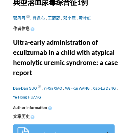
典型溶血尿毒综合征1例
郭丹丹
,
肖逸心
,
王葳蕤
,
邓小鹿
,
黄叶红
作者信息
+
Ultra-early administration of
eculizumab in a child with atypical
hemolytic uremic syndrome: a case
report
Dan-Dan GUO
,
Yi-Xin XIAO
,
Wei-Rui WANG
,
Xiao-Lu DENG
,
Ye-Hong HUANG
Author information
+
文章历史
+