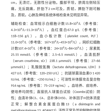
cm，无溃烂，无脓性分泌物。腹部平坦，脐周左侧轻压
痛，无反跳痛，肝肋下2 cm可及，质韧，脾肋下刚可触
及，质软。心肺及神经系统体格检查未见明显异常。
9
辅助检查：血常规示白细胞计数15.8×10
/L（参考值：
9
9
4.3×10
/L~11.3×10
/L），血红蛋白67.0 g/L（参考值：
118~156 g/L），血小板计数（platelet count, PLT）
9
9
9
11.0×10
/L（参考值：167×10
/L~453×10
/L），网织红细胞
9
9
9
计数107.4×10
/L（参考值：24×10
/L~84×10
/L）；尿素氮
25.55 mmol/L（参考值：2.5~6.5 mmol/L），血清肌酐
（serum creatinine, sCr）238.1 μmmol/L（参考值：27~66
μmmol/L）；乳酸脱氢酶（lactate dehydrogenase, LDH）3
427 U/L（参考值：120~250 U/L）；抗链球菌溶血素O 1 420
IU/mL（参考值：<250 IU/mL）；可溶性补体膜攻击复合物
914 ng/mL（参考值：75~219 ng/mL）。血培养、痰培养、
便培养均阴性；直接抗人球蛋白试验（Coombs试验）阴
性；血清补体C3、C4、总补体CH50、补体因子H抗体浓度
正常；解整合素金属蛋白酶13（a disintegrin and
metalloproteinase 13, ADAM13）活性正常及其抑制物抗体阴