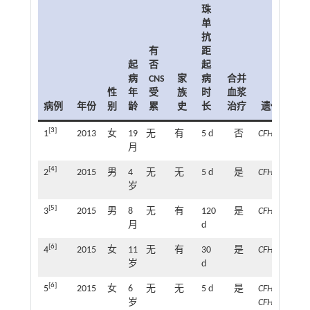
珠
单
抗
有
距
起
否
起
病
CNS
家
病
合并
性
年
受
族
时
血浆
病例
年份
别
龄
累
史
长
治疗
遗传学
[
3
]
1
2013
女
19
无
有
5 d
否
CFH
月
[
4
]
2
2015
男
4
无
无
5 d
是
CFH
岁
[
5
]
3
2015
男
8
无
有
120
是
CFH
月
d
[
6
]
4
2015
女
11
无
有
30
是
CFH
岁
d
[
6
]
5
2015
女
6
无
无
5 d
是
CFHR1、
岁
CFHR3