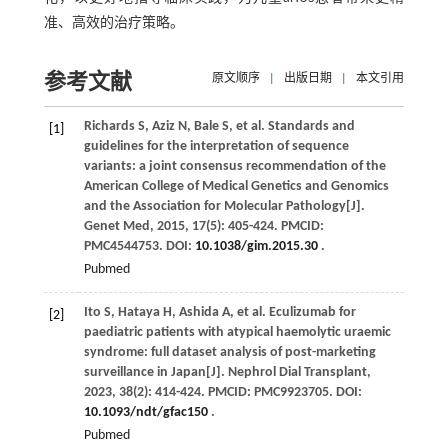
准、高效的治疗策略。
参考文献
原文顺序
|
出版日期
|
本文引用
Richards
S
,
Aziz
N
,
Bale
S
,
et al
. Standards and
[1]
guidelines for the interpretation of sequence
variants: a joint consensus recommendation of the
American College of Medical Genetics and Genomics
and the Association for Molecular Pathology[J].
Genet Med
,
2015
,
17
(5): 405-424. PMCID:
PMC4544753. DOI:
10.1038/gim.2015.30
.
Pubmed
Ito
S
,
Hataya
H
,
Ashida
A
,
et al
. Eculizumab for
[2]
paediatric patients with atypical haemolytic uraemic
syndrome: full dataset analysis of post-marketing
surveillance in Japan[J].
Nephrol Dial Transplant
,
2023
,
38
(2): 414-424. PMCID: PMC9923705. DOI:
10.1093/ndt/gfac150
.
Pubmed