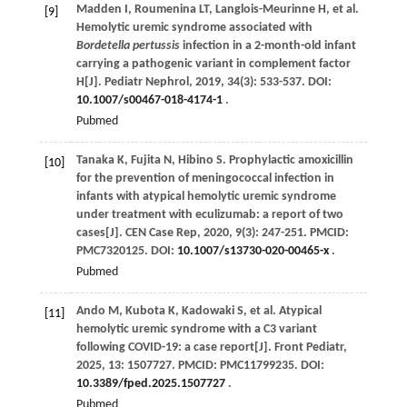
Madden
I
,
Roumenina
LT
,
Langlois-Meurinne
H
,
et al
.
[9]
Hemolytic uremic syndrome associated with
Bordetella pertussis
infection in a 2-month-old infant
carrying a pathogenic variant in complement factor
H[J].
Pediatr Nephrol
,
2019
,
34
(3): 533-537. DOI:
10.1007/s00467-018-4174-1
.
Pubmed
Tanaka
K
,
Fujita
N
,
Hibino
S
. Prophylactic amoxicillin
[10]
for the prevention of meningococcal infection in
infants with atypical hemolytic uremic syndrome
under treatment with eculizumab: a report of two
cases[J].
CEN Case Rep
,
2020
,
9
(3): 247-251. PMCID:
PMC7320125. DOI:
10.1007/s13730-020-00465-x
.
Pubmed
Ando
M
,
Kubota
K
,
Kadowaki
S
,
et al
. Atypical
[11]
hemolytic uremic syndrome with a C3 variant
following COVID-19: a case report[J].
Front Pediatr
,
2025
,
13
: 1507727. PMCID: PMC11799235. DOI:
10.3389/fped.2025.1507727
.
Pubmed