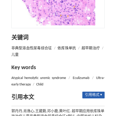
关键词
非典型溶血性尿毒综合征
/
依库珠单抗
/
超早期治疗
/
儿童
Key words
Atypical hemolytic uremic syndrome
/
Eculizumab
/
Ultra-
early therapy
/
Child
引用格式 ▾
引用本文
郭丹丹,肖逸心,王葳蕤,邓小鹿,黄叶红. 超早期应用依库珠单