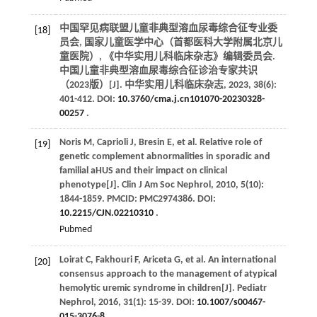
中国罕见病联盟儿童非典型溶血尿毒综合征专业委
[18]
员会, 国家儿童医学中心（首都医科大学附属北京儿
童医院）, 《中华实用儿科临床杂志》编辑委员会.
中国儿童非典型溶血尿毒综合征诊治专家共识
（2023版）[J].
中华实用儿科临床杂志
,
2023
,
38
(6):
401-412. DOI:
10.3760/cma.j.cn101070-20230328-
00257
.
Noris
M
,
Caprioli
J
,
Bresin
E
,
et al
. Relative role of
[19]
genetic complement abnormalities in sporadic and
familial aHUS and their impact on clinical
phenotype[J].
Clin J Am Soc Nephrol
,
2010
,
5
(10):
1844-1859. PMCID: PMC2974386. DOI:
10.2215/CJN.02210310
.
Pubmed
Loirat
C
,
Fakhouri
F
,
Ariceta
G
,
et al
. An international
[20]
consensus approach to the management of atypical
hemolytic uremic syndrome in children[J].
Pediatr
Nephrol
,
2016
,
31
(1): 15-39. DOI:
10.1007/s00467-
015-3076-8
.