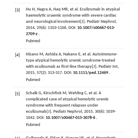
Hu
H
,
Nagra
A
,
Haq
MR
,
et al
. Eculizumab in atypical
[3]
haemolytic uraemic syndrome with severe cardiac
and neurological involvement[J].
Pediatr Nephrol
,
2014
,
29
(6): 1103-1106. DOI:
10.1007/s00467-013-
2709-z
.
Pubmed
Hisano
M
,
Ashida
A
,
Nakano
E
,
et al
. Autoimmune-
[4]
type atypical hemolytic uremic syndrome treated
with eculizumab as first-line therapy[J].
Pediatr Int
,
2015
,
57
(2): 313-317. DOI:
10.1111/ped.12469
.
Pubmed
Schalk
G
,
Kirschfink
M
,
Wehling
C
,
et al
. A
[5]
complicated case of atypical hemolytic uremic
syndrome with frequent relapses under
eculizumab[J].
Pediatr Nephrol
,
2015
,
30
(6): 1039-
1042. DOI:
10.1007/s00467-015-3078-6
.
Pubmed