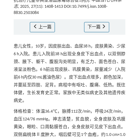
抗治疗儿童非典型溶血尿毒综合征1例[J].
中国当代儿科杂
志
, 2025, 27(11): 1408-1413 DOI:10.7499/j.issn.1008-
8830.2503084
上一篇
下一篇
患儿女性，10岁，因皮肤出血、血尿38 h，皮肤黄染、少尿
6 h入院。患儿入院前38 h出现全身皮下出血点，以双侧脖
颈、腋下、躯干、腹股沟处明显，有乏力、面色苍白、尿
液呈淡粉色。6 h前出现皮肤、巩膜黄染，尿量减少（入院
前6 h内仅30 mL酱油色尿）。皮下出血点增多，颜色加深，
并蔓延至四肢、足背。病程中有呕吐、腹痛、低热。既往
体健，生长发育史正常。家族中无类似病史及其他遗传疾
病史。
体格检查：体温36.4℃，脉搏112次/min，呼吸24次/min，
血压124/76 mmHg。神志清楚，贫血貌，全身皮肤及巩膜
黄染，眼睑、口周黏膜苍白，全身皮肤可见皮下出血点。
双侧扁桃体Ⅱ度肿大，咽后壁可见1个血疱，约1.0 cm×1.0