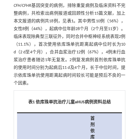
CFH
/
CFHR
基因突变的病例，排除重复病例及临床资料不完
整病例，共检索出病例报道或回顾性分析15篇文献，加上
本文报道的病例共18例，见
表1
。其中男性10例（56%），
女性8例（44%），起病中位年龄28个月（2个月至11岁）。
临床表现除典型三联征外，同时合并中枢神经系统表现2例
（11.1%），首次使用依库珠单抗距离起病中位时长为10
d（2 d至4个月），合并血浆治疗12例（67%），4例未行血
浆治疗患者随访1年无复发。2例复发病例首剂依库珠单抗
的使用时间分别为起病后11 d及4个月，长于中位时间，提
示依库珠单抗使用距离起病时间较长可能是预后不良的一
个因素。
表1 依库珠单抗治疗儿童aHUS病例资料总结
首
剂
依
库