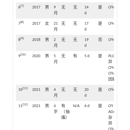
[
7
]
6
2017
男
9
无
无
14
是
CFH
月
d
[
8
]
7
2017
女
21
无
无
17
是
CFH
-
H3
月
d
[
9
]
8
2018
男
2
无
无
19
否
CFH
月
d
[
10
]
9
2020
男
5
无
有
5 d
是
PLG
杂合变
月
异，
CFHR3
-
CFHR1
基
因缺失
[
11
]
10
2021
男
4
无
无
20
是
CFHR3
月
d
[
12
]
11
2021
男
4
有
N/A
6 d
是
CFI、
岁
（抽
ADAMTS13
搐）
杂合变
异；
CFHR3
和