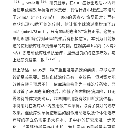
［
23
］
［
24
］
。Walle等
研究显示，在aHUS症状出现后7 d内开
始使用依库珠单抗治疗的患者，其估计肾小球滤过率增加
了57 mL/（min·1.73 m²），86%的患者PLT恢复正常；而在
症状出现7 d后开始治疗时，估计肾小球滤过率增加了23
mL/（min·1.73 m²），只有55%的患者PLT恢复正常。这提示
早期识别和治疗对aHUS的预后有积极意义。本例为目前报
道的使用依库珠单抗最早的病例，在起病48 h以内（入院9
h内）即启动依库珠单抗治疗，显示出良好的临床疗效。与
［
23
-
24
］
上述研究结果一致
。
综上所述，aHUS是一种严重且进展迅速的疾病，早期准确
诊断至关重要。既往血浆治疗虽有一定效果，但对肾功能
改善有限且预后不佳。依库珠单抗作为一线治疗药物，显
著改善了aHUS患者的预后，降低了终末期肾病风险，且无
需等待补体突变确认，超早期应用能有效阻断疾病进程。
本例患儿在发病48 h内应用依库珠单抗，取得了良好的治疗
效果。但依库珠单抗使用后的副作用防治以及个体化治疗
疗程的确立仍需更多大样本、多中心的研究来进一步优
化，以更好地指导临床实践，为儿童aHUS患者带来更精