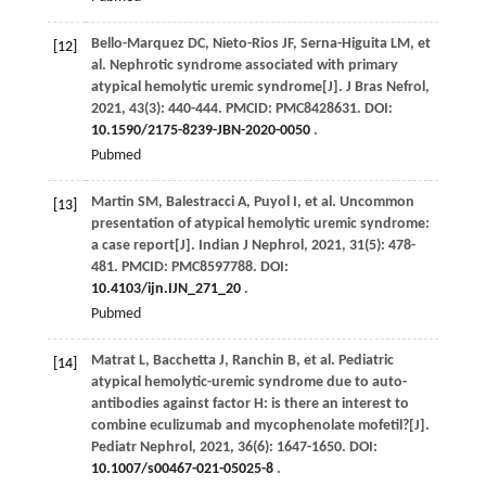
Bello-Marquez
DC
,
Nieto-Rios
JF
,
Serna-Higuita
LM
,
et
[12]
al
. Nephrotic syndrome associated with primary
atypical hemolytic uremic syndrome[J].
J Bras Nefrol
,
2021
,
43
(3): 440-444. PMCID: PMC8428631. DOI:
10.1590/2175-8239-JBN-2020-0050
.
Pubmed
Martin
SM
,
Balestracci
A
,
Puyol
I
,
et al
. Uncommon
[13]
presentation of atypical hemolytic uremic syndrome:
a case report[J].
Indian J Nephrol
,
2021
,
31
(5): 478-
481. PMCID: PMC8597788. DOI:
10.4103/ijn.IJN_271_20
.
Pubmed
Matrat
L
,
Bacchetta
J
,
Ranchin
B
,
et al
. Pediatric
[14]
atypical hemolytic-uremic syndrome due to auto-
antibodies against factor H: is there an interest to
combine eculizumab and mycophenolate mofetil?[J].
Pediatr Nephrol
,
2021
,
36
(6): 1647-1650. DOI:
10.1007/s00467-021-05025-8
.