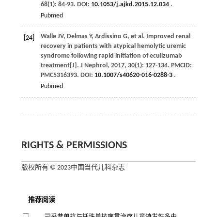
68
(1): 84-93. DOI:
10.1053/j.ajkd.2015.12.034
.
Pubmed
Walle
JV
,
Delmas
Y
,
Ardissino
G
,
et al
. Improved renal
[24]
recovery in patients with atypical hemolytic uremic
syndrome following rapid initiation of eculizumab
treatment[J].
J Nephrol
,
2017
,
30
(1): 127-134. PMCID:
PMC5316393. DOI:
10.1007/s40620-016-0288-3
.
Pubmed
RIGHTS & PERMISSIONS
版权所有 © 2023中国当代儿科杂志