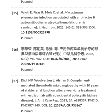
Pubmed
Valoti
E
,
Piras
R
,
Mele
C
,
et al
.
Mycoplasma
[15]
pneumoniae
infection associated with anti-factor H
autoantibodies in atypical hemolytic uremic
syndrome[J].
Nephron
,
2022
,
146
(6): 593-598. DOI:
10.1159/000523998
.
Pubmed
李华荣, 陈朝英, 涂娟,
等
. 应用依库珠单抗治疗的非
[16]
典型溶血尿毒综合征1例[J].
中华儿科杂志
,
2022
,
60
(9): 940-942. DOI:
10.3760/cma.j.cn112140-
20220219-00131
.
Pubmed
Dixit
MP
,
Woolverton
L
,
Afshan
S
. Complement-
[17]
mediated thrombotic microangiopathy with 10 years
of stable renal function after a year-long treatment
with eculizumab with coincidental polycystic kidney
disease[J].
Am J Case Rep
,
2023
,
24
: e938367. PMCID:
PMC9874949. DOI:
10.12659/AJCR.938367
.
Pubmed