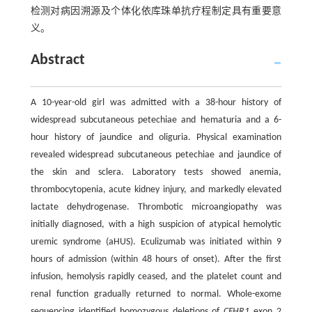
检测对病因溯源及个体化依库珠单抗疗程制定具有重要意
义。
Abstract
A 10-year-old girl was admitted with a 38-hour history of
widespread subcutaneous petechiae and hematuria and a 6-
hour history of jaundice and oliguria. Physical examination
revealed widespread subcutaneous petechiae and jaundice of
the skin and sclera. Laboratory tests showed anemia,
thrombocytopenia, acute kidney injury, and markedly elevated
lactate dehydrogenase. Thrombotic microangiopathy was
initially diagnosed, with a high suspicion of atypical hemolytic
uremic syndrome (aHUS). Eculizumab was initiated within 9
hours of admission (within 48 hours of onset). After the first
infusion, hemolysis rapidly ceased, and the platelet count and
renal function gradually returned to normal. Whole-exome
sequencing identified homozygous deletions of
CFHR1
exon 2