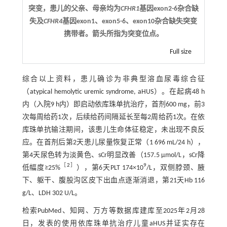
突变，患儿的父亲、母亲均为
CFHR1
基因exon2-6杂合缺
失及
CFHR4
基因exon1、exon5-6、exon10杂合缺失突变
携带者。箭头所指为突变位点。
Full size
综合以上资料，患儿确诊为非典型溶血尿毒综合征
（atypical hemolytic uremic syndrome, aHUS）。在起病48 h
内（入院9 h内）即启动依库珠单抗治疗，首剂600 mg，前3
次每周给药1次，后续给药间隔延长至每2周给药1次。在依
库珠单抗输注期间，该患儿生命体征稳定，未出现不良反
应。在首剂后第2天患儿尿量恢复正常（1 696 mL/24 h），
第4天尿色转为淡黄色、sCr明显改善（157.5 μmol/L，sCr降
［
2
］
9
低幅度≥25%
），第6天PLT 174×10
/L，双侧脖颈、腋
下、躯干、腹股沟区皮下出血点逐渐消退，第21天Hb 116
g/L、LDH 302 U/L。
检索PubMed、知网、万方等数据库建库至2025年2月28
日，发表的使用依库珠单抗治疗儿童aHUS并证实存在