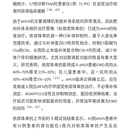
据统计，17例诊断TMA的患者仅1例（5.9%）在血浆治疗结
［
18
，
20
］
束时获得临床缓解
。
由于aHUS的主要病理机制是补体系统的异常激活，因此靶
向补体系统的治疗策略（如依库珠单抗）已成为aHUS的标
准治疗。依库珠单抗是一种C5补体抑制剂，属于人源化单
克隆抗体，通过与补体蛋白C5特异性结合，抑制C5裂解为
C5a和C5b，从而防止末端补体复合物C5b-9的形成，减少补
体介导的细胞损伤，尤其对远期肾脏功能的恢复有重大意
义。研究表明，依库珠单抗能将成人aHUS患者ESKD风险从
60%~70%降至15%~20%；在儿童患者中，这一风险则从
［
21
］
30%~40%降至5%~10%
。aHUS临床诊断确立后，应在
发病或入院后48 h内尽早接受依库珠单抗治疗，不必等补体
测定、ADAMTS13活性及抑制物测定、基因检测等结果，治
疗延迟可能影响肾脏最终的恢复，并增加早期进展为ESKD
［
20
，
22
］
的风险
。
依库珠单抗上市前的Ⅱ期试验结果显示，41例aHUS患者中
有22例患者的肾功能在1周内对依库珠单抗产生反应