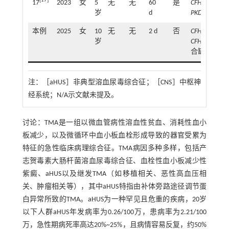
[
17
]
17
2023
女
5
无
无
60
是
CFH、
岁
d
PKD1
突变
本例
2025
女
10
无
无
2 d
否
CFHR1
-
岁
CFHR4
纯
合缺失
注：
［aHUS］非典型溶血尿毒综合征；［CNS］中枢神
经系统；N/A示文献未提及。
讨论：TMA是一组以微血管病性溶血性贫血、消耗性血小
板减少，以及微循环中血小板血栓形成导致的器官受累为
特征的急性临床病理综合征。TMA病因多种多样，包括产
志贺毒素大肠杆菌溶血尿毒综合征、血栓性血小板减少性
紫癜、aHUS以及继发TMA（如移植相关、恶性高血压相
关、肿瘤相关等），其中aHUS特指由补体旁路途径调节蛋
白异常所致的TMA。aHUS为一种罕见且危重的疾病，20岁
以下人群aHUS年发病率为0.26/100万，患病率为2.21/100
万，急性期病死率高达20%~25%，且病情容易反复，约50%