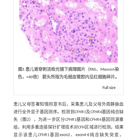
图1 患儿肾穿刺活检光镜下病理图片（PAS、Masson染
色，×40倍） 箭头所指为毛细血管腔内见红细胞碎片。
Full size
患儿父母签署知情同意书后，采集患儿及父母外周静脉血
进行全外显子基因测序。检测到
CFHR1
及
CFHR4
基因纯合缺
失（
图2
），为进一步区分
CFHR1
基因和
CFHR4
基因同源重
组，利用多重连接探针扩增技术对CFH区域进行检测。结果
显示该患儿
CFHR1
基因exon2、exon4-6纯合缺失突变，