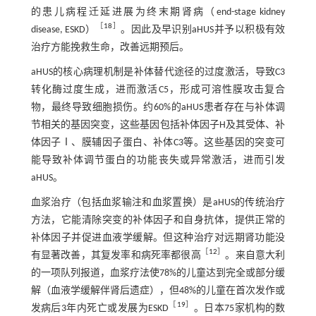
的患儿病程迁延进展为终末期肾病（end-stage kidney
［
18
］
disease, ESKD）
。因此及早识别aHUS并予以积极有效
治疗方能挽救生命，改善远期预后。
aHUS的核心病理机制是补体替代途径的过度激活，导致C3
转化酶过度生成，进而激活C5，形成可溶性膜攻击复合
物，最终导致细胞损伤。约60%的aHUS患者存在与补体调
节相关的基因突变，这些基因包括补体因子H及其受体、补
体因子Ⅰ、膜辅因子蛋白、补体C3等。这些基因的突变可
能导致补体调节蛋白的功能丧失或异常激活，进而引发
aHUS。
血浆治疗（包括血浆输注和血浆置换）是aHUS的传统治疗
方法，它能清除突变的补体因子和自身抗体，提供正常的
补体因子并促进血液学缓解。但这种治疗对远期肾功能没
［
12
］
有显著改善，其复发率和病死率都很高
。来自意大利
的一项队列报道，血浆疗法使78%的儿童达到完全或部分缓
解（血液学缓解伴肾后遗症），但48%的儿童在首次发作或
［
19
］
发病后3年内死亡或发展为ESKD
。日本75家机构的数