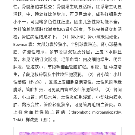
性。骨髓细胞学检查：骨髓增生明显活跃，红系增生明显
活跃，中、晚幼红比值增加，可见巨幼变，成熟红细胞大
小不一，可见嗜多色性红细胞。因患儿急性肾功能不全，
为排除其他肾脏代谢病如C3肾小球病，予以完善肾穿刺活
检，肾脏病理结果如下，（1）肾小球：肾小球未见硬化。
Bowman囊：大部分囊腔狭小，个别球囊粘连。肾小球基底
膜：弥漫性增厚，多节段见双轨及分层，上皮下水肿显
著，未见明确钉突形成。毛细血管：内皮细胞增生、明显
肿胀，管腔狭小，节段毛细血管腔扩张。系膜：轻-中度增
生，节段见核碎裂及中性粒细胞浸润。（2）肾小管：小灶
性萎缩（约2%），区域上皮细胞空泡变性，灶性见刷毛缘
脱落，管腔扩张，可见蛋白管型及红细胞管型。（3）肾间
质、小血管：间质水肿，灶性炎细胞浸润，小动脉内膜水
肿、黏液变性，管腔轻度狭窄，可见管周毛细血管炎。以
上符合血栓性微血管病（thrombotic microangiopathy,
TMA）样改变（
图1
）。