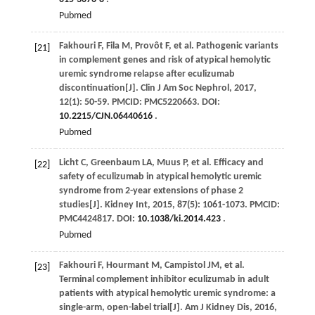
Pubmed
Fakhouri
F
,
Fila
M
,
Provôt
F
,
et al
. Pathogenic variants
[21]
in complement genes and risk of atypical hemolytic
uremic syndrome relapse after eculizumab
discontinuation[J].
Clin J Am Soc Nephrol
,
2017
,
12
(1): 50-59. PMCID: PMC5220663. DOI:
10.2215/CJN.06440616
.
Pubmed
Licht
C
,
Greenbaum
LA
,
Muus
P
,
et al
. Efficacy and
[22]
safety of eculizumab in atypical hemolytic uremic
syndrome from 2-year extensions of phase 2
studies[J].
Kidney Int
,
2015
,
87
(5): 1061-1073. PMCID:
PMC4424817. DOI:
10.1038/ki.2014.423
.
Pubmed
Fakhouri
F
,
Hourmant
M
,
Campistol
JM
,
et al
.
[23]
Terminal complement inhibitor eculizumab in adult
patients with atypical hemolytic uremic syndrome: a
single-arm, open-label trial[J].
Am J Kidney Dis
,
2016
,