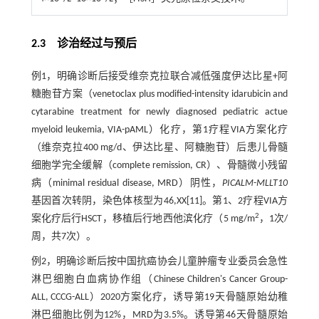
2.3 诊治经过与预后
例1，明确诊断后接受维奈克拉联合减低强度伊达比星+阿
糖胞苷方案（venetoclax plus modified-intensity idarubicin and
cytarabine treatment for newly diagnosed pediatric actue
myeloid leukemia, VIA-pAML）化疗，第1疗程VIA方案化疗
（维奈克拉400 mg/d、伊达比星、阿糖胞苷）后患儿骨髓
细胞学完全缓解（complete remission, CR）、骨髓微小残留
病（minimal residual disease, MRD）阴性，
PICALM
-
MLLT10
基因首次转阴，染色体核型为46,XX[11]。第1、2疗程VIA方
2
案化疗后行HSCT，移植后行地西他滨化疗（5 mg/m
，1次/
周，共7次）。
例2，明确诊断后按中国抗癌协会儿童肿瘤专业委员会急性
淋巴细胞白血病协作组（Chinese Children's Cancer Group-
ALL, CCCG-ALL）2020方案化疗，诱导第19天骨髓原始幼稚
淋巴细胞比例为12%，MRD为3.5%。诱导第46天骨髓原始