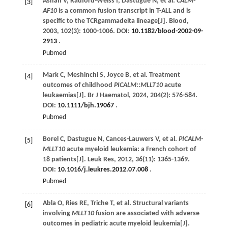
Asnafi
V
,
Radford-Weiss
I
,
Dastugue
N
,
et al
.
CALM-
[3]
AF10
is a common fusion transcript in T-ALL and is
specific to the TCRgammadelta lineage[J].
Blood
,
2003
,
102
(3): 1000-1006. DOI:
10.1182/blood-2002-09-
2913
.
Pubmed
Mark
C
,
Meshinchi
S
,
Joyce
B
,
et al
. Treatment
[4]
outcomes of childhood
PICALM::MLLT10
acute
leukaemias[J].
Br J Haematol
,
2024
,
204
(2): 576-584.
DOI:
10.1111/bjh.19067
.
Pubmed
Borel
C
,
Dastugue
N
,
Cances-Lauwers
V
,
et al
.
PICALM-
[5]
MLLT10
acute myeloid leukemia: a French cohort of
18 patients[J].
Leuk Res
,
2012
,
36
(11): 1365-1369.
DOI:
10.1016/j.leukres.2012.07.008
.
Pubmed
Abla
O
,
Ries
RE
,
Triche
T
,
et al
. Structural variants
[6]
involving
MLLT10
fusion are associated with adverse
outcomes in pediatric acute myeloid leukemia[J].