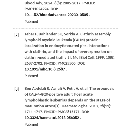
Blood Adv
,
2024
,
8
(8): 2005-2017. PMCID:
PMC11024924. DOI:
10.1182/bloodadvances.2023010805
.
Pubmed
Tebar
F
,
Bohlander
SK
,
Sorkin
A
. Clathrin assembly
[7]
lymphoid myeloid leukemia (CALM) protein:
localization in endocytic-coated pits, interactions
with clathrin, and the impact of overexpression on
clathrin-mediated traffic[J].
Mol Biol Cell
,
1999
,
10
(8):
2687-2702. PMCID: PMC25500. DOI:
10.1091/mbc.10.8.2687
.
Pubmed
Ben Abdelali
R
,
Asnafi
V
,
Petit
A
,
et al
. The prognosis
[8]
of
CALM-AF10
-positive adult T-cell acute
lymphoblastic leukemias depends on the stage of
maturation arrest[J].
Haematologica
,
2013
,
98
(11):
1711-1717. PMCID: PMC3815171. DOI:
10.3324/haematol.2013.086082
.
Pubmed