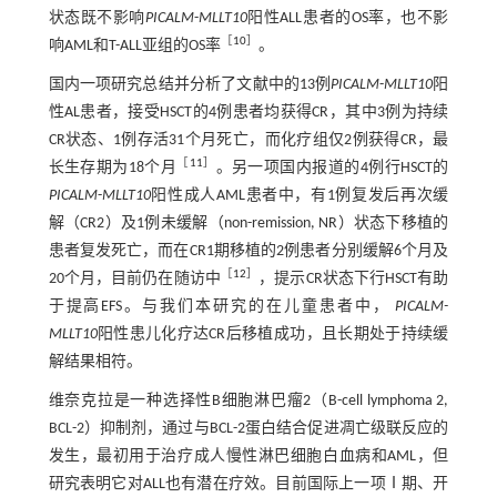
状态既不影响
PICALM
-
MLLT10
阳性ALL患者的OS率，也不影
［
10
］
响AML和T-ALL亚组的OS率
。
国内一项研究总结并分析了文献中的13例
PICALM
-
MLLT10
阳
性AL患者，接受HSCT的4例患者均获得CR，其中3例为持续
CR状态、1例存活31个月死亡，而化疗组仅2例获得CR，最
［
11
］
长生存期为18个月
。另一项国内报道的4例行HSCT的
PICALM
-
MLLT10
阳性成人AML患者中，有1例复发后再次缓
解（CR2）及1例未缓解（non-remission, NR）状态下移植的
患者复发死亡，而在CR1期移植的2例患者分别缓解6个月及
［
12
］
20个月，目前仍在随访中
，提示CR状态下行HSCT有助
于提高EFS。与我们本研究的在儿童患者中，
PICALM-
MLLT10
阳性患儿化疗达CR后移植成功，且长期处于持续缓
解结果相符。
维奈克拉是一种选择性B细胞淋巴瘤2（B-cell lymphoma 2,
BCL-2）抑制剂，通过与BCL-2蛋白结合促进凋亡级联反应的
发生，最初用于治疗成人慢性淋巴细胞白血病和AML，但
研究表明它对ALL也有潜在疗效。目前国际上一项Ⅰ期、开