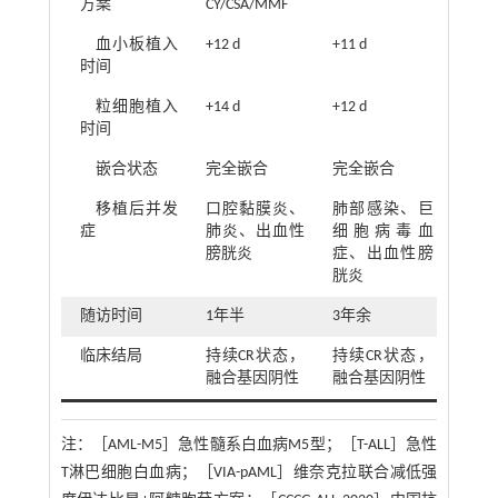
方案
CY/CSA/MMF
血小板植入
+12 d
+11 d
时间
粒细胞植入
+14 d
+12 d
时间
嵌合状态
完全嵌合
完全嵌合
移植后并发
口腔黏膜炎、
肺部感染、巨
症
肺炎、出血性
细胞病毒血
膀胱炎
症、出血性膀
胱炎
随访时间
1年半
3年余
临床结局
持续CR状态，
持续CR状态，
融合基因阴性
融合基因阴性
注：
［AML-M5］急性髓系白血病M5型；［T-ALL］急性
T淋巴细胞白血病；［VIA-pAML］维奈克拉联合减低强