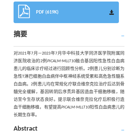
PDF (619K)
摘要
对2021年7月—2023年7月华中科技大学同济医学院附属同
济医院收治的2例
PICALM-MLLT10
融合基因阳性急性白血病
患儿的临床诊疗经过进行回顾性分析。2例患儿分别诊断为
急性T淋巴细胞白血病伴中枢神经系统受累和高危急性髓系
白血病。2例患儿均在常规化疗联合维奈克拉治疗后达到骨
髓完全缓解，基因转阴后序贯异基因造血干细胞移植，随
访至今生存状态良好。提示联合维奈克拉化疗后积极行造
血干细胞移植，有望提高
PICALM-MLLT10
阳性白血病患儿的
长期生存率。
Abstract