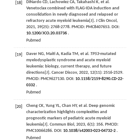
DiNardo
CD
,
Lachowiez
CA
,
Takahashi
K
,
et al
.
[18]
Venetoclax combined with FLAG-IDA induction and
consolidation in newly diagnosed and relapsed or
refractory acute myeloid leukemia[J].
J Clin Oncol
,
2021
,
39
(25): 2768-2778. PMCID: PMC8407653. DOI:
10.1200/JCO.20.03736
.
Pubmed
Daver
NG
,
Maiti
A
,
Kadia
TM
,
et al
.
TP53
-mutated
[19]
myelodysplastic syndrome and acute myeloid
leukemia: biology, current therapy, and future
directions[J].
Cancer Discov
,
2022
,
12
(11): 2516-2529.
PMCID: PMC9627130. DOI:
10.1158/2159-8290.CD-22-
0332
.
Pubmed
Cheng
CK
,
Yung
YL
,
Chan
HY
,
et al
. Deep genomic
[20]
characterization highlights complexities and
prognostic markers of pediatric acute myeloid
leukemia[J].
Commun Biol
,
2023
,
6
(1): 356. PMCID:
PMC10066286. DOI:
10.1038/s42003-023-04732-2
.
Pubmed