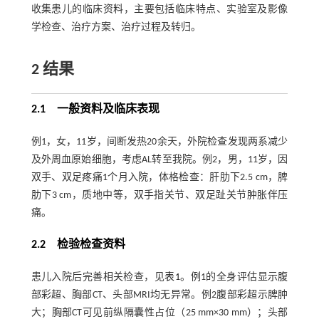
收集患儿的临床资料，主要包括临床特点、实验室及影像
学检查、治疗方案、治疗过程及转归。
2 结果
2.1 一般资料及临床表现
例1，女，11岁，间断发热20余天，外院检查发现两系减少
及外周血原始细胞，考虑AL转至我院。例2，男，11岁，因
双手、双足疼痛1个月入院，体格检查：肝肋下2.5 cm，脾
肋下3 cm，质地中等，双手指关节、双足趾关节肿胀伴压
痛。
2.2 检验检查资料
患儿入院后完善相关检查，见
表1
。例1的全身评估显示腹
部彩超、胸部CT、头部MRI均无异常。例2腹部彩超示脾肿
大；胸部CT可见前纵隔囊性占位（25 mm×30 mm）；头部