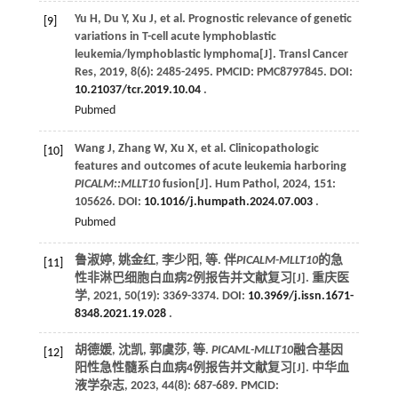
Yu
H
,
Du
Y
,
Xu
J
,
et al
. Prognostic relevance of genetic
[9]
variations in T-cell acute lymphoblastic
leukemia/lymphoblastic lymphoma[J].
Transl Cancer
Res
,
2019
,
8
(6): 2485-2495. PMCID: PMC8797845. DOI:
10.21037/tcr.2019.10.04
.
Pubmed
Wang
J
,
Zhang
W
,
Xu
X
,
et al
. Clinicopathologic
[10]
features and outcomes of acute leukemia harboring
PICALM::MLLT10
fusion[J].
Hum Pathol
,
2024
,
151
:
105626. DOI:
10.1016/j.humpath.2024.07.003
.
Pubmed
鲁淑婷, 姚金红, 李少阳,
等
. 伴
PICALM-MLLT10
的急
[11]
性非淋巴细胞白血病2例报告并文献复习[J].
重庆医
学
,
2021
,
50
(19): 3369-3374. DOI:
10.3969/j.issn.1671-
8348.2021.19.028
.
胡德媛, 沈凯, 郭虞莎,
等
.
PICAML-MLLT10
融合基因
[12]
阳性急性髓系白血病4例报告并文献复习[J].
中华血
液学杂志
,
2023
,
44
(8): 687-689. PMCID: