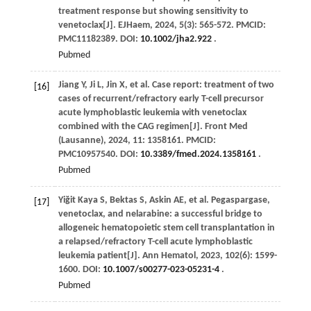
treatment response but showing sensitivity to
venetoclax[J].
EJHaem
,
2024
,
5
(3): 565-572. PMCID:
PMC11182389. DOI:
10.1002/jha2.922
.
Pubmed
Jiang
Y
,
Ji
L
,
Jin
X
,
et al
. Case report: treatment of two
[16]
cases of recurrent/refractory early T-cell precursor
acute lymphoblastic leukemia with venetoclax
combined with the CAG regimen[J].
Front Med
(Lausanne)
,
2024
,
11
: 1358161. PMCID:
PMC10957540. DOI:
10.3389/fmed.2024.1358161
.
Pubmed
Yiğit Kaya
S
,
Bektas
S
,
Askin
AE
,
et al
. Pegaspargase,
[17]
venetoclax, and nelarabine: a successful bridge to
allogeneic hematopoietic stem cell transplantation in
a relapsed/refractory T-cell acute lymphoblastic
leukemia patient[J].
Ann Hematol
,
2023
,
102
(6): 1599-
1600. DOI:
10.1007/s00277-023-05231-4
.
Pubmed