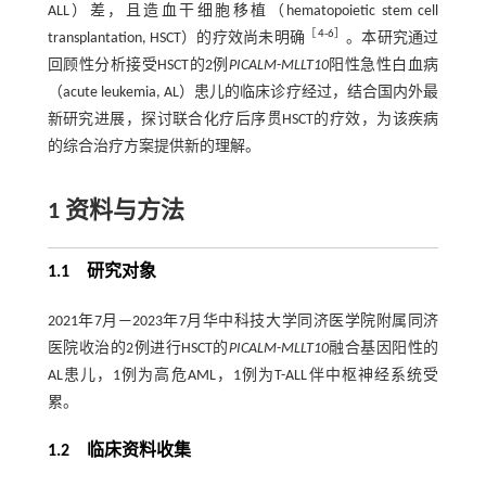
ALL）差，且造血干细胞移植（hematopoietic stem cell
［
4
-
6
］
transplantation, HSCT）的疗效尚未明确
。本研究通过
回顾性分析接受HSCT的2例
PICALM
-
MLLT10
阳性急性白血病
（acute leukemia, AL）患儿的临床诊疗经过，结合国内外最
新研究进展，探讨联合化疗后序贯HSCT的疗效，为该疾病
的综合治疗方案提供新的理解。
1 资料与方法
1.1 研究对象
2021年7月—2023年7月华中科技大学同济医学院附属同济
医院收治的2例进行HSCT的
PICALM
-
MLLT10
融合基因阳性的
AL患儿，1例为高危AML，1例为T-ALL伴中枢神经系统受
累。
1.2 临床资料收集