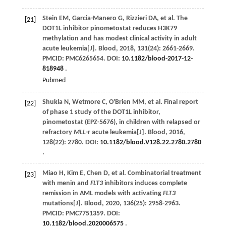
Stein
EM
,
Garcia-Manero
G
,
Rizzieri
DA
,
et al
. The
[21]
DOT1L inhibitor pinometostat reduces H3K79
methylation and has modest clinical activity in adult
acute leukemia[J].
Blood
,
2018
,
131
(24): 2661-2669.
PMCID: PMC6265654. DOI:
10.1182/blood-2017-12-
818948
.
Pubmed
Shukla
N
,
Wetmore
C
,
O'Brien
MM
,
et al
. Final report
[22]
of phase 1 study of the DOT1L inhibitor,
pinometostat (EPZ-5676), in children with relapsed or
refractory
MLL
-r acute leukemia[J].
Blood
,
2016
,
128
(22): 2780. DOI:
10.1182/blood.V128.22.2780.2780
.
Miao
H
,
Kim
E
,
Chen
D
,
et al
. Combinatorial treatment
[23]
with menin and
FLT3
inhibitors induces complete
remission in AML models with activating
FLT3
mutations[J].
Blood
,
2020
,
136
(25): 2958-2963.
PMCID: PMC7751359. DOI:
10.1182/blood.2020006575
.