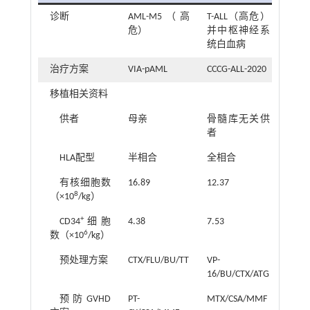
诊断
AML-M5（高
T-ALL（高危）
危）
并中枢神经系
统白血病
治疗方案
VIA-pAML
CCCG-ALL-2020
移植相关资料
供者
母亲
骨髓库无关供
者
HLA配型
半相合
全相合
有核细胞数
16.89
12.37
8
（×10
/kg）
+
CD34
细胞
4.38
7.53
6
数（×10
/kg）
预处理方案
CTX/FLU/BU/TT
VP-
16/BU/CTX/ATG
预防GVHD
PT-
MTX/CSA/MMF