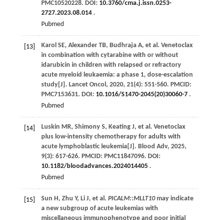
PMC10520228. DOI:
10.3760/cma.j.issn.0253-
2727.2023.08.014
.
Pubmed
Karol
SE
,
Alexander
TB
,
Budhraja
A
,
et al
. Venetoclax
[13]
in combination with cytarabine with or without
idarubicin in children with relapsed or refractory
acute myeloid leukaemia: a phase 1, dose-escalation
study[J].
Lancet Oncol
,
2020
,
21
(4): 551-560. PMCID:
PMC7153631. DOI:
10.1016/S1470-2045(20)30060-7
.
Pubmed
Luskin
MR
,
Shimony
S
,
Keating
J
,
et al
. Venetoclax
[14]
plus low-intensity chemotherapy for adults with
acute lymphoblastic leukemia[J].
Blood Adv
,
2025
,
9
(3): 617-626. PMCID: PMC11847096. DOI:
10.1182/bloodadvances.2024014405
.
Pubmed
Sun
H
,
Zhu
Y
,
Li
J
,
et al
.
PICALM::MLLT10
may indicate
[15]
a new subgroup of acute leukemias with
miscellaneous immunophenotype and poor initial