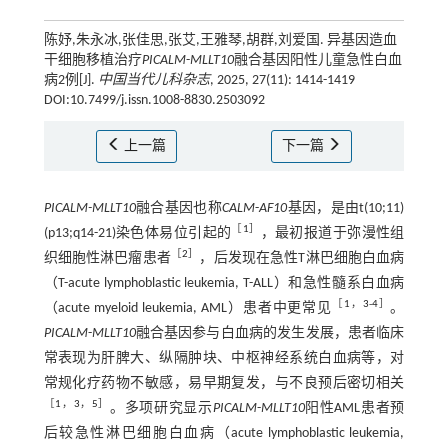
陈妤,朱永冰,张佳思,张艾,王雅琴,胡群,刘爱国. 异基因造血
干细胞移植治疗
PICALM
-
MLLT10
融合基因阳性儿童急性白血
病2例[J].
中国当代儿科杂志
, 2025, 27(11): 1414-1419
DOI:10.7499/j.issn.1008-8830.2503092
上一篇
下一篇
PICALM-MLLT10
融合基因也称
CALM
-
AF10
基因，是由t(10;11)
［
1
］
(p13;q14-21)染色体易位引起的
，最初报道于弥漫性组
［
2
］
织细胞性淋巴瘤患者
，后发现在急性T淋巴细胞白血病
（T-acute lymphoblastic leukemia, T-ALL）和急性髓系白血病
［
1
，
3
-
4
］
（acute myeloid leukemia, AML）患者中更常见
。
PICALM
-
MLLT10
融合基因参与白血病的发生发展，患者临床
常表现为肝脾大、纵隔肿块、中枢神经系统白血病等，对
常规化疗药物不敏感，易早期复发，与不良预后密切相关
［
1
，
3
，
5
］
。多项研究显示
PICALM
-
MLLT10
阳性AML患者预
后较急性淋巴细胞白血病（acute lymphoblastic leukemia,