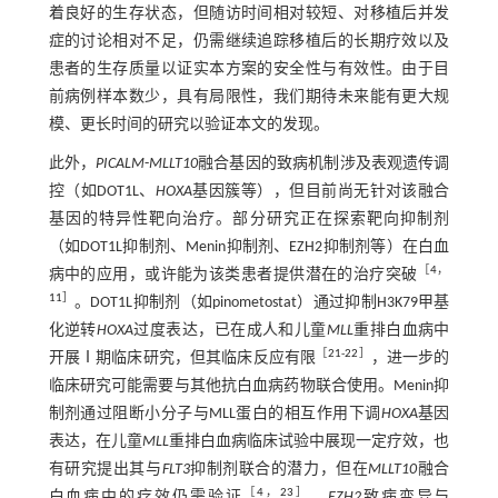
着良好的生存状态，但随访时间相对较短、对移植后并发
症的讨论相对不足，仍需继续追踪移植后的长期疗效以及
患者的生存质量以证实本方案的安全性与有效性。由于目
前病例样本数少，具有局限性，我们期待未来能有更大规
模、更长时间的研究以验证本文的发现。
此外，
PICALM
-
MLLT10
融合基因的致病机制涉及表观遗传调
控（如DOT1L、
HOXA
基因簇等），但目前尚无针对该融合
基因的特异性靶向治疗。部分研究正在探索靶向抑制剂
（如DOT1L抑制剂、Menin抑制剂、EZH2抑制剂等）在白血
［
4
，
病中的应用，或许能为该类患者提供潜在的治疗突破
11
］
。DOT1L抑制剂（如pinometostat）通过抑制H3K79甲基
化逆转
HOXA
过度表达，已在成人和儿童
MLL
重排白血病中
［
21
-
22
］
开展Ⅰ期临床研究，但其临床反应有限
，进一步的
临床研究可能需要与其他抗白血病药物联合使用。Menin抑
制剂通过阻断小分子与MLL蛋白的相互作用下调
HOXA
基因
表达，在儿童
MLL
重排白血病临床试验中展现一定疗效，也
有研究提出其与
FLT3
抑制剂联合的潜力，但在
MLLT10
融合
［
4
，
23
］
白血病中的疗效仍需验证
。
EZH2
致病变异与