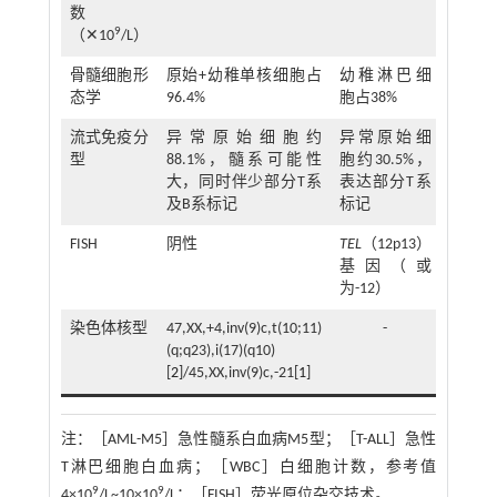
数
9
（✕10
/L）
骨髓细胞形
原始+幼稚单核细胞占
幼稚淋巴细
态学
96.4%
胞占38%
流式免疫分
异常原始细胞约
异常原始细
型
88.1%，髓系可能性
胞约30.5%，
大，同时伴少部分T系
表达部分T系
及B系标记
标记
FISH
阴性
TEL
（12p13）
基因（或
为-12）
染色体核型
47,XX,+4,inv(9)c,t(10;11)
-
(q;q23),i(17)(q10)
[
2
]/45,XX,inv(9)c,-21[
1
]
注：
［AML-M5］急性髓系白血病M5型；［T-ALL］急性
T淋巴细胞白血病；［WBC］白细胞计数，参考值
9
9
4×10
/L~10×10
/L；［FISH］荧光原位杂交技术。