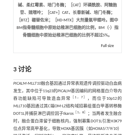
碱、柔红霉素、培门冬酶；［CAT］环磷酰胺、阿糖胞
苷、巯嘌呤；［CAT+］CAT、长春新碱、培门冬酶；
［BTZ］硼替佐米；［HD-MTX］大剂量氨甲蝶呤。图中
BM指骨髓细胞中原始幼稚淋巴细胞的比例，BM（-）指
骨髓细胞中原始幼稚淋巴细胞的比例不超过5%。
Full size
3 讨论
PICALM
-
MLLT10
融合基因通过异常表观遗传调控驱动白血病
发生，其中位于11q23的
PICALM
基因编码的网格蛋白介导内
［
1
，
7
］
吞功能缺陷可导致造血异常
，而位于10p12的
MLLT10
基因通过其C端OM-LZ结构域招募组蛋白甲基转移酶
［
1
，
8
］
DOT1L并捕获淋巴调控因子Ikaros
；当两者发生融合
时，融合蛋白滞留于细胞核内，强制募集DOT1L引发H3K79
位点异常高甲基化，导致
HOXA
基因簇（如
HOXA5
/
7
/
9
/
10
）