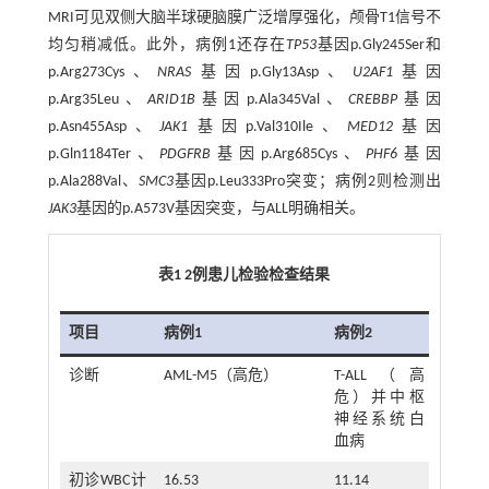
MRI可见双侧大脑半球硬脑膜广泛增厚强化，颅骨T1信号不
均匀稍减低。此外，病例1还存在
TP53
基因p.Gly245Ser和
p.Arg273Cys、
NRAS
基因p.Gly13Asp、
U2AF1
基因
p.Arg35Leu、
ARID1B
基因p.Ala345Val、
CREBBP
基因
p.Asn455Asp、
JAK1
基因p.Val310Ile、
MED12
基因
p.Gln1184Ter、
PDGFRB
基因p.Arg685Cys、
PHF6
基因
p.Ala288Val、
SMC3
基因p.Leu333Pro突变；病例2则检测出
JAK3
基因的p.A573V基因突变，与ALL明确相关。
表1 2例患儿检验检查结果
项目
病例1
病例2
诊断
AML-M5（高危）
T-ALL（高
危）并中枢
神经系统白
血病
初诊WBC计
16.53
11.14