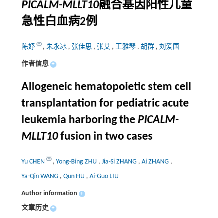
PICALM
-
MLLT10
融合基因阳性儿童
急性白血病2例
陈妤
,
朱永冰
,
张佳思
,
张艾
,
王雅琴
,
胡群
,
刘爱国
作者信息
+
Allogeneic hematopoietic stem cell
transplantation for pediatric acute
leukemia harboring the
PICALM-
MLLT10
fusion in two cases
Yu CHEN
,
Yong-Bing ZHU
,
Jia-Si ZHANG
,
Ai ZHANG
,
Ya-Qin WANG
,
Qun HU
,
Ai-Guo LIU
Author information
+
文章历史
+