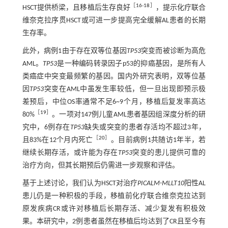
［
16
-
18
］
HSCT提供桥梁，且移植后生存良好
，提示化疗联合
维奈克拉序贯HSCT或可进一步提高完全缓解AL患者的长期
生存率。
此外，病例1由于存在双等位基因
TP53
突变而被诊断为高危
AML。
TP53
是一种编码转录因子p53的抑癌基因，是所有人
类癌症中突变最频繁的基因。国内外研究表明，双等位基
因
TP53
突变在AML中虽发生率较低，但一旦出现即预示极
差预后，中位OS率通常不足6~9个月，移植后复发率高达
［
19
］
80%
。一项对147例儿童AML患者基因组深度分析的研
究中，6例存在
TP53
缺失或突变的患者存活均不超过3年，
［
20
］
且83%在12个月内死亡
。目前病例1共随访1年半，若
继续长期存活，或许能为存在
TP53
突变的患儿提供可靠的
治疗方向，但其长期预后仍需进一步观察和评估。
基于上述讨论，我们认为HSCT对治疗
PICALM
-
MLLT10
阳性AL
患儿仍是一种积极的手段，移植前化疗联合维奈克拉达到
原发疾病CR或许对移植后长期存活、减少复发有积极效
果。本研究中，2例患者虽然在移植后均达到了CR且至今有