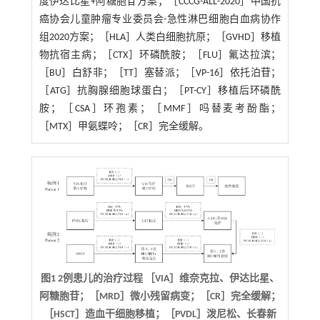
度伊达比星+阿糖胞苷方案；［CCCG-ALL-2020］中国抗
癌协会儿童肿瘤专业委员会-急性淋巴细胞白血病协作
组2020方案；［HLA］人类白细胞抗原；［GVHD］移植
物抗宿主病；［CTX］环磷酰胺；［FLU］氟达拉滨；
［BU］白舒非；［TT］塞替派；［VP-16］依托泊苷；
［ATG］抗胸腺细胞球蛋白；［PT-CY］移植后环磷酰
胺；［CSA］环孢素；［MMF］吗替麦考酚酯；
［MTX］甲氨蝶呤；［CR］完全缓解。
图1 2例患儿的治疗过程 ［VIA］维奈克拉、伊达比星、
阿糖胞苷；［MRD］微小残留病变；［CR］完全缓解；
［HSCT］造血干细胞移植；［PVDL］泼尼松、长春新