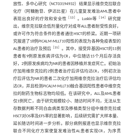
放性、多中心研究（NCT03194932）结果显示维奈克拉联合
化疗（阿糖胞苷、伊达比星）在儿童复发难治AML患者中
［
13
］
［
14
］
表现出良好的疗效和安全性
。Luskin等
研究提
出，维奈克拉联合低剂量化疗对成年ALL患者耐受性良好，
或许可作为符合条件的患者通往HSCT的桥梁。近期一项研
究报道了18例
PICALM
-
MLLT10
阳性的表现为各种免疫表型的
［
15
］
AL患者的治疗及预后
。其中，接受异基因HSCT的11例
患者有9例原发疾病评估为CR，中位随访15个月后存活良
好，2例原发疾病均为NR的患者因移植并发症死亡。初始治
疗加用维奈克拉的2例患者治疗后评估均达CR，5例初次治
疗后评估为NR的患者二次化疗加用维奈克拉治疗后评估均
达CR，并且检测
PICALM
-
MLLT10
融合基因阳性患者中维奈克
拉的耐药生物标志物均较低。在该研究中，ALL及AML患者
仅1例死亡，由于研究规模较小、随访时间不均，无法从生
存数据判断不同白血病类型及移植类型分组中维奈克拉或
HSCT对OS率及EFS率的显著影响，后续研究需扩大样本量、
延长随访时间进一步分析。部分病例报道也显示维奈克拉
联合不同化疗方案使复发难治性AL患者实现CR，为序贯