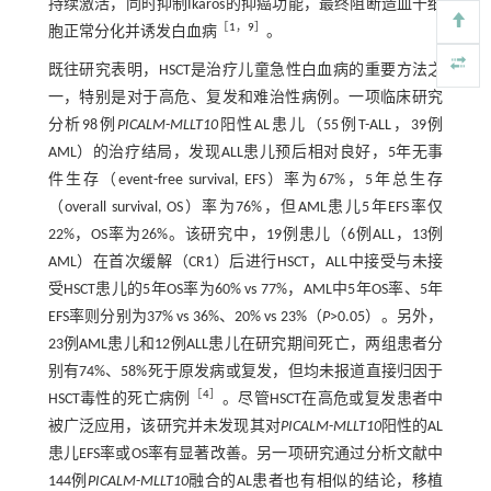
持续激活，同时抑制Ikaros的抑癌功能，最终阻断造血干细
［
1
，
9
］
胞正常分化并诱发白血病
。
既往研究表明，HSCT是治疗儿童急性白血病的重要方法之
一，特别是对于高危、复发和难治性病例。一项临床研究
分析98例
PICALM
-
MLLT10
阳性AL患儿（55例T-ALL，39例
AML）的治疗结局，发现ALL患儿预后相对良好，5年无事
件生存（event-free survival, EFS）率为67%，5年总生存
（overall survival, OS）率为76%，但AML患儿5年EFS率仅
22%，OS率为26%。该研究中，19例患儿（6例ALL，13例
AML）在首次缓解（CR1）后进行HSCT，ALL中接受与未接
受HSCT患儿的5年OS率为60% vs 77%，AML中5年OS率、5年
EFS率则分别为37% vs 36%、20% vs 23%（
P
>0.05）。另外，
23例AML患儿和12例ALL患儿在研究期间死亡，两组患者分
别有74%、58%死于原发病或复发，但均未报道直接归因于
［
4
］
HSCT毒性的死亡病例
。尽管HSCT在高危或复发患者中
被广泛应用，该研究并未发现其对
PICALM
-
MLLT10
阳性的AL
患儿EFS率或OS率有显著改善。另一项研究通过分析文献中
144例
PICALM
-
MLLT10
融合的AL患者也有相似的结论，移植