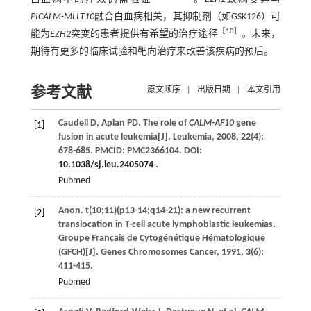
PICALM
-
MLLT10
融合白血病相关，其抑制剂（如GSK126）可
［
10
］
能为
EZH2
突变的患者提供有希望的治疗途径
。未来，
期待有更多的临床试验和靶向治疗来改善该疾病的预后。
参考文献
原文顺序
|
出版日期
|
本文引用
Caudell
D
,
Aplan
PD
. The role of
CALM-AF10
gene
[1]
fusion in acute leukemia[J].
Leukemia
,
2008
,
22
(4):
678-685. PMCID: PMC2366104. DOI:
10.1038/sj.leu.2405074
.
Pubmed
Anon. t(10;11)(p13-14;q14-21): a new recurrent
[2]
translocation in T-cell acute lymphoblastic leukemias.
Groupe Français de Cytogénétique Hématologique
(GFCH)[J].
Genes Chromosomes Cancer
,
1991
,
3
(6):
411-415.
Pubmed