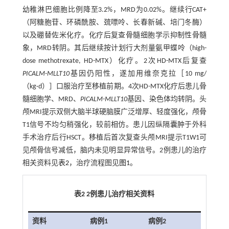
幼稚淋巴细胞比例降至3.2%，MRD为0.02%。继续行CAT+
（阿糖胞苷、环磷酰胺、巯嘌呤、长春新碱、培门冬酶）
以及硼替佐米化疗。化疗后复查骨髓细胞学示抑制性骨髓
象，MRD转阴。其后继续按计划行大剂量氨甲蝶呤（high-
dose methotrexate, HD-MTX）化疗。2次HD-MTX后复查
PICALM
-
MLLT10
基因仍阳性，遂加用维奈克拉［10 mg/
（kg·d）］口服治疗至移植前期。4次HD-MTX化疗后患儿骨
髓细胞学、MRD、
PICALM
-
MLLT10
基因、染色体均转阴。头
颅MRI提示双侧大脑半球硬脑膜广泛增厚、轻度强化，颅骨
T1信号不均匀稍强化，较前相仿。患儿因纵隔囊肿于外科
手术治疗后行HSCT。移植后首次复查头颅MRI提示T1W1可
见颅骨信号减低，脑内未见明显异常信号。2例患儿的治疗
相关资料见
表2
，治疗流程图见
图1
。
表2 2例患儿治疗相关资料
资料
病例1
病例2