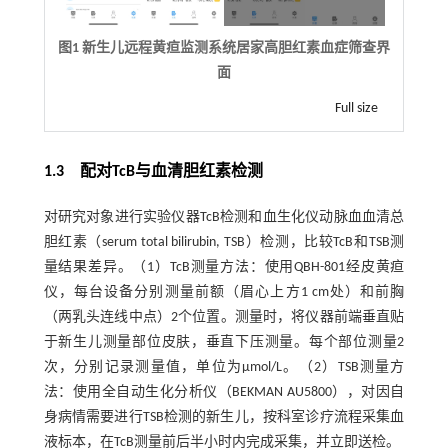
图1 新生儿远程黄疸监测系统居家高胆红素血症筛查界
面
Full size
1.3 配对TcB与血清胆红素检测
对研究对象进行实验仪器TcB检测和血生化仪动脉血血清总
胆红素（serum total bilirubin, TSB）检测，比较TcB和TSB测
量结果差异。（1）TcB测量方法：使用QBH-801经皮黄疸
仪，每台设备分别测量前额（眉心上方1 cm处）和前胸
（两乳头连线中点）2个位置。测量时，将仪器前端垂直贴
于新生儿测量部位皮肤，垂直下压测量。每个部位测量2
次，分别记录测量值，单位为μmol/L。（2）TSB测量方
法：使用全自动生化分析仪（BEKMAN AU5800），对因自
身病情需要进行TSB检测的新生儿，按科室诊疗流程采集血
液标本，在TcB测量前后半小时内完成采集，并立即送检。