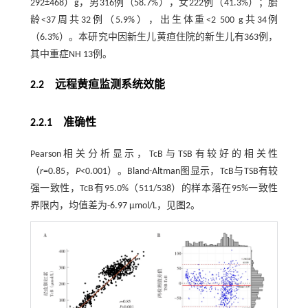
292±468）g，男316例（58.7%），女222例（41.3%）；胎
龄<37周共32例（5.9%），出生体重<2 500 g共34例
（6.3%）。本研究中因新生儿黄疸住院的新生儿有363例，
其中重症NH 13例。
2.2 远程黄疸监测系统效能
2.2.1 准确性
Pearson相关分析显示，TcB与TSB有较好的相关性
（
r
=0.85，
P
<0.001）。Bland-Altman图显示，TcB与TSB有较
强一致性，TcB有95.0%（511/538）的样本落在95%一致性
界限内，均值差为-6.97 μmol/L，见
图2
。