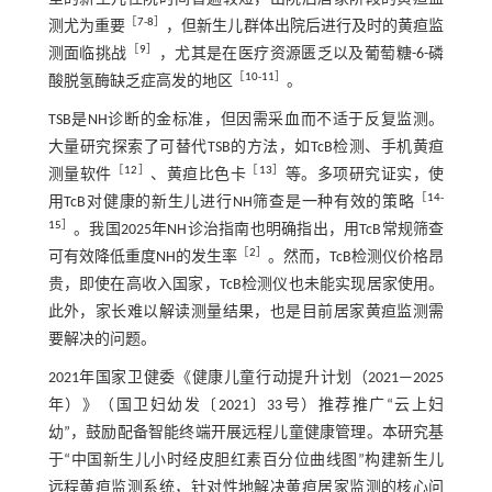
［
7
-
8
］
测尤为重要
，但新生儿群体出院后进行及时的黄疸监
［
9
］
测面临挑战
，尤其是在医疗资源匮乏以及葡萄糖-6-磷
［
10
-
11
］
酸脱氢酶缺乏症高发的地区
。
TSB是NH诊断的金标准，但因需采血而不适于反复监测。
大量研究探索了可替代TSB的方法，如TcB检测、手机黄疸
［
12
］
［
13
］
测量软件
、黄疸比色卡
等。多项研究证实，使
［
14
-
用TcB对健康的新生儿进行NH筛查是一种有效的策略
15
］
。我国2025年NH诊治指南也明确指出，用TcB常规筛查
［
2
］
可有效降低重度NH的发生率
。然而，TcB检测仪价格昂
贵，即使在高收入国家，TcB检测仪也未能实现居家使用。
此外，家长难以解读测量结果，也是目前居家黄疸监测需
要解决的问题。
2021年国家卫健委《健康儿童行动提升计划（2021—2025
年）》（国卫妇幼发〔2021〕33号）推荐推广“云上妇
幼”，鼓励配备智能终端开展远程儿童健康管理。本研究基
于“中国新生儿小时经皮胆红素百分位曲线图”构建新生儿
远程黄疸监测系统，针对性地解决黄疸居家监测的核心问