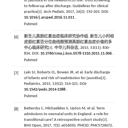
of jaundice in the newborn≥35 GW: from screening
to follow-up after discharge. Guidelines for clinical
practice[J].
Arch Pediatr
,
2017
,
24
(2): 192-203. DOI:
10.1016/j.arcped.2016.11.011
.
Pubmed
新生儿高胆红素血症临床研究协作组. 新生儿小时经
[6]
皮胆红素百分位曲线图预测高胆红素血症价值的多
中心临床研究[J].
中华儿科杂志
,
2015
,
53
(11): 830-
834. DOI:
10.3760/cma.j.issn.0578-1310.2015.11.006
.
Pubmed
Lain
SJ
,
Roberts
CL
,
Bowen
JR
,
et al
. Early discharge
[7]
of infants and risk of readmission for jaundice[J].
Pediatrics
,
2015
,
135
(2): 314-321. DOI:
10.1542/peds.2014-2388
.
Pubmed
Battersby
C
,
Michaelides
S
,
Upton
M
,
et al
. Term
[8]
admissions to neonatal units in England: a role for
transitional care? A retrospective cohort study[J].
BMJ Open
,
2017
,
7
(5): e016050. PMCID: PMC5726072.