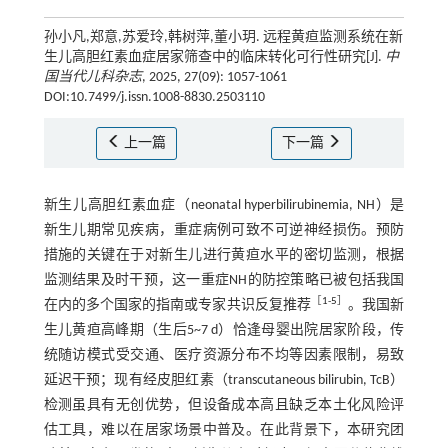
孙小凡,郑意,苏爱玲,韩树萍,董小玥. 远程黄疸监测系统在新
生儿高胆红素血症居家筛查中的临床转化可行性研究[J].
中
国当代儿科杂志
, 2025, 27(09): 1057-1061
DOI:10.7499/j.issn.1008-8830.2503110
上一篇
下一篇
新生儿高胆红素血症（neonatal hyperbilirubinemia, NH）是
新生儿期常见疾病，重症病例可致不可逆神经损伤。预防
措施的关键在于对新生儿进行黄疸水平的密切监测，根据
监测结果及时干预，这一重症NH的防控策略已被包括我国
［
1
-
5
］
在内的多个国家的指南或专家共识反复推荐
。我国新
生儿黄疸高峰期（生后5~7 d）恰逢母婴出院居家阶段，传
统随访模式受交通、医疗资源分布不均等因素限制，易致
延迟干预；现有经皮胆红素（transcutaneous bilirubin, TcB）
检测虽具有无创优势，但设备成本高且缺乏本土化风险评
估工具，难以在居家场景中普及。在此背景下，本研究团