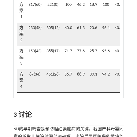
方
317(60)
221(0)
100
46.2
18.9
100
<0.001
0.
案
1
方
233(48)
305(12)
80.0
61.3
20.6
96.1
<0.001
0.
案
2
方
150(43)
388(17)
71.7
77.6
28.7
95.6
<0.001
0.
案
3
方
87(34)
451(26)
56.7
88.9
39.1
94.2
<0.001
0.
案
4
3 讨论
NH的早期筛查是预防胆红素脑病的关键，我国产科母婴同
室的新生儿住院时间普遍较短，出院后居家阶段的黄疸监