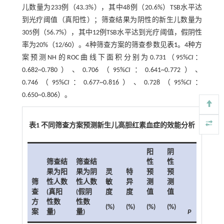
儿数量为233例（43.3%），其中48例（20.6%）TSB水平达
到光疗阈值（真阳性）；筛查结果为阴性的新生儿数量为
305例（56.7%），其中12例TSB水平达到光疗阈值，假阴性
率为20%（12/60）。4种筛查方案的筛查参数见
表1
。4种方
案预测NH的ROC曲线下面积分别为0.731（95%
CI
：
0.682~0.780）、0.706（95%
CI
：0.641~0.772）、
0.746（95%
CI
：0.677~0.816）、0.728（95%
CI
：
0.650~0.806）。
表1 不同筛查方案预测新生儿高胆红素血症的效能分析
阳
阴
筛查结
筛查结
性
性
果为阳
果为阴
灵
特
预
预
筛
性人数
性人数
敏
异
测
测
查
(真阳
(假阴
度
度
值
值
方
性数
性数
(%)
(%)
(%)
(%)
案
量)
量)
P
AU