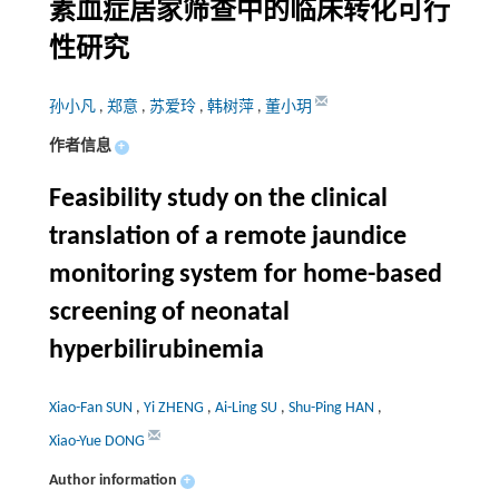
素血症居家筛查中的临床转化可行
性研究
孙小凡
,
郑意
,
苏爱玲
,
韩树萍
,
董小玥
作者信息
+
Feasibility study on the clinical
translation of a remote jaundice
monitoring system for home-based
screening of neonatal
hyperbilirubinemia
Xiao-Fan SUN
,
Yi ZHENG
,
Ai-Ling SU
,
Shu-Ping HAN
,
Xiao-Yue DONG
Author information
+