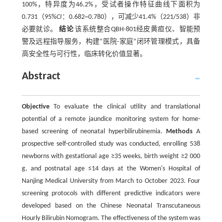
100%，特异度为46.2%，受试者操作特征曲线下面积为
0.731（95%
CI
：0.682~0.780），可减少41.4%（221/538）非
必要就诊。
结论
该系统整合QBH-801经皮黄疸仪、智能预
警及远程指导服务，构建“医院-家庭”闭环管理模式，具备
高安全性与可行性，临床转化价值显著。
Abstract
Objective
To evaluate the clinical utility and translational
potential of a remote jaundice monitoring system for home-
based screening of neonatal hyperbilirubinemia.
Methods
A
prospective self-controlled study was conducted, enrolling 538
newborns with gestational age ≥35 weeks, birth weight ≥2 000
g, and postnatal age ≤14 days at the Women's Hospital of
Nanjing Medical University from March to October 2023. Four
screening protocols with different predictive indicators were
developed based on the Chinese Neonatal Transcutaneous
Hourly Bilirubin Nomogram. The effectiveness of the system was