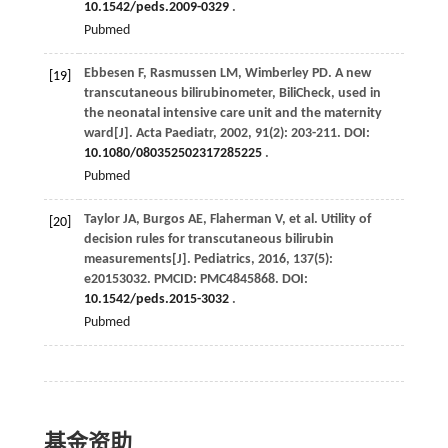
10.1542/peds.2009-0329
.
Pubmed
Ebbesen
F
,
Rasmussen
LM
,
Wimberley
PD
. A new
[19]
transcutaneous bilirubinometer, BiliCheck, used in
the neonatal intensive care unit and the maternity
ward[J].
Acta Paediatr
,
2002
,
91
(2): 203-211. DOI:
10.1080/080352502317285225
.
Pubmed
Taylor
JA
,
Burgos
AE
,
Flaherman
V
,
et al
. Utility of
[20]
decision rules for transcutaneous bilirubin
measurements[J].
Pediatrics
,
2016
,
137
(5):
e20153032. PMCID: PMC4845868. DOI:
10.1542/peds.2015-3032
.
Pubmed
基金资助