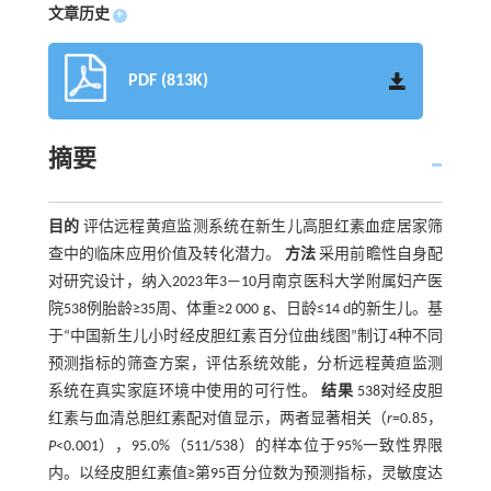
文章历史
+
PDF (813K)
摘要
目的
评估远程黄疸监测系统在新生儿高胆红素血症居家筛
查中的临床应用价值及转化潜力。
方法
采用前瞻性自身配
对研究设计，纳入2023年3—10月南京医科大学附属妇产医
院538例胎龄≥35周、体重≥2 000 g、日龄≤14 d的新生儿。基
于“中国新生儿小时经皮胆红素百分位曲线图”制订4种不同
预测指标的筛查方案，评估系统效能，分析远程黄疸监测
系统在真实家庭环境中使用的可行性。
结果
538对经皮胆
红素与血清总胆红素配对值显示，两者显著相关（
r
=0.85，
P
<0.001），95.0%（511/538）的样本位于95%一致性界限
内。以经皮胆红素值≥第95百分位数为预测指标，灵敏度达