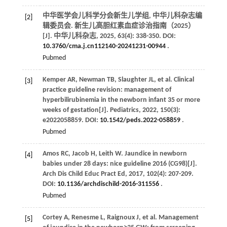
中华医学会儿科学分会新生儿学组, 中华儿科杂志编
[2]
辑委员会. 新生儿高胆红素血症诊治指南（2025）
[J].
中华儿科杂志
,
2025
,
63
(4): 338-350. DOI:
10.3760/cma.j.cn112140-20241231-00944
.
Pubmed
Kemper
AR
,
Newman
TB
,
Slaughter
JL
,
et al
. Clinical
[3]
practice guideline revision: management of
hyperbilirubinemia in the newborn infant 35 or more
weeks of gestation[J].
Pediatrics
,
2022
,
150
(3):
e2022058859. DOI:
10.1542/peds.2022-058859
.
Pubmed
Amos
RC
,
Jacob
H
,
Leith
W
. Jaundice in newborn
[4]
babies under 28 days: nice guideline 2016 (CG98)[J].
Arch Dis Child Educ Pract Ed
,
2017
,
102
(4): 207-209.
DOI:
10.1136/archdischild-2016-311556
.
Pubmed
Cortey
A
,
Renesme
L
,
Raignoux
J
,
et al
. Management
[5]