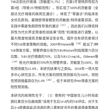
TSB达到光疗阈值（灵敏度71.7%）；方案1尽管特异性较方
案3低（导致257例假阳性），但实现了100%的灵敏度（全
部达光疗阈值的病例无漏诊），体现了“零漏诊”的临床安
全优先原则。最理想筛查模型的灵敏度/特异度需双高，但
［
17
］
实践中需避免假阴性导致的漏诊
，因此我们以降低特
异性为代价界定筛查检验结果“阳性”的阈值进行调整，以
最大限度地提高灵敏度保证安全性。国外也有研究者探讨
［
18
］
不同TcB筛查策略的效能。2009年Maisels等
提出了3种
TcB筛查方案，预警界值分别为TcB≥Bhutani列线图第75百分
位数、TcB≥光疗阈值的70
%
，以及TcB≥13 mg/dL。Ebbesen等
［
19
］
用光疗阈值的70%作为预警界值，灵敏度为100%，阳
性预测值为21.6
%，
本研究结果与之类似。2016年一项大型
多中心研究显示，所有方案的阴性预测值均为100
%
，但阳
［
20
］
性预测值最高仅为5.4
%
，低于本研究中NH筛查方案的
阳性预测值。
本研究的局限性在于：（1）使用的“中国新生儿小时经皮
胆红素百分位曲线图”适用于生后14 d内的TcB评估，对于生
后3~4周黄疸延迟消退的患儿需制定另外的黄疸筛查策略进