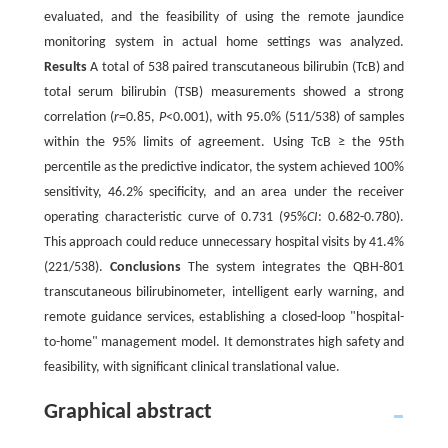
evaluated, and the feasibility of using the remote jaundice
monitoring system in actual home settings was analyzed.
Results
A total of 538 paired transcutaneous bilirubin (TcB) and
total serum bilirubin (TSB) measurements showed a strong
correlation (
r
=0.85,
P
<0.001), with 95.0% (511/538) of samples
within the 95% limits of agreement. Using TcB ≥ the 95th
percentile as the predictive indicator, the system achieved 100%
sensitivity, 46.2% specificity, and an area under the receiver
operating characteristic curve of 0.731 (95%
CI
: 0.682-0.780).
This approach could reduce unnecessary hospital visits by 41.4%
(221/538).
Conclusions
The system integrates the QBH-801
transcutaneous bilirubinometer, intelligent early warning, and
remote guidance services, establishing a closed-loop "hospital-
to-home" management model. It demonstrates high safety and
feasibility, with significant clinical translational value.
Graphical abstract