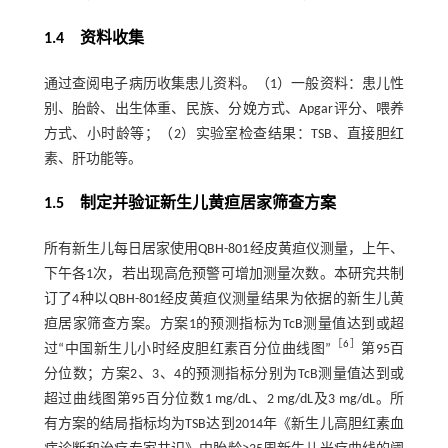
1.4 资料收集
通过查阅电子病历收集患儿资料。（1）一般资料：患儿性
别、胎龄、出生体重、民族、分娩方式、Apgar评分、喂养
方式、小时龄等；（2）实验室检查结果：TSB、直接胆红
素、肝功能等。
1.5 制定并验证新生儿黄疸居家筛查方案
所有新生儿每日居家使用QBH-801经皮黄疸仪测量，上午、
下午各1次，若出现高危预警可增加测量次数。本研究共制
订了4种以QBH-801经皮黄疸仪测量结果为依据的新生儿黄
疸居家筛查方案。方案1的预测指标为TcB测量值达到或超
［
6
］
过“中国新生儿小时经皮胆红素百分位曲线图”
第95百
分位数；方案2、3、4的预测指标分别为TcB测量值达到或
超过曲线图第95百分位数1 mg/dL、2 mg/dL及3 mg/dL。所
有方案的结局指标均为TSB达到2014年《新生儿高胆红素血