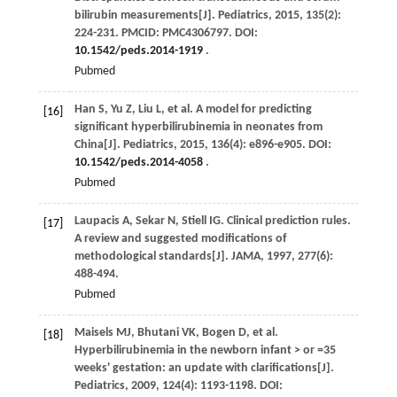
bilirubin measurements[J].
Pediatrics
,
2015
,
135
(2):
224-231. PMCID: PMC4306797. DOI:
10.1542/peds.2014-1919
.
Pubmed
Han
S
,
Yu
Z
,
Liu
L
,
et al
. A model for predicting
[16]
significant hyperbilirubinemia in neonates from
China[J].
Pediatrics
,
2015
,
136
(4): e896-e905. DOI:
10.1542/peds.2014-4058
.
Pubmed
Laupacis
A
,
Sekar
N
,
Stiell
IG
. Clinical prediction rules.
[17]
A review and suggested modifications of
methodological standards[J].
JAMA
,
1997
,
277
(6):
488-494.
Pubmed
Maisels
MJ
,
Bhutani
VK
,
Bogen
D
,
et al
.
[18]
Hyperbilirubinemia in the newborn infant > or =35
weeks' gestation: an update with clarifications[J].
Pediatrics
,
2009
,
124
(4): 1193-1198. DOI: