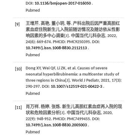
DOI:
10.1136/bmjopen-2017-016050
.
Pubmed
王增芹, 高艳, 董小玥,
等
. 产科出院后因严重高胆红
[9]
素血症住院新生儿入院前随访情况及随访依从性影
响因素的多中心调查[J].
中国当代儿科杂志
,
2022
,
24
(6): 669-674. PMCID: PMC9250395. DOI:
10.7499/j.issn.1008-8830.2112113
.
Pubmed
Dong
XY
,
Wei
QF
,
Li
ZK
,
et al
. Causes of severe
[10]
neonatal hyperbilirubinemia: a multicenter study of
three regions in China[J].
World J Pediatr
,
2021
,
17
(3):
290-297. DOI:
10.1007/s12519-021-00422-3
.
Pubmed
肖万祥, 杨婷, 张炼. 新生儿高胆红素血症再入院的现
[11]
状和危险因素分析[J].
中国当代儿科杂志
,
2020
,
22
(9): 948-952. PMCID: PMC7499455. DOI:
10.7499/j.issn.1008-8830.2005003
.
Pubmed