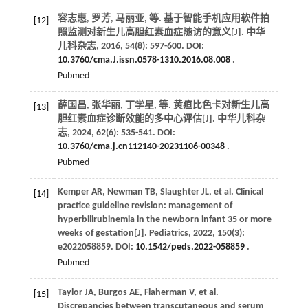
容志惠, 罗芳, 马丽亚,
等
. 基于智能手机应用软件拍
[12]
照监测对新生儿高胆红素血症随访的意义[J].
中华
儿科杂志
,
2016
,
54
(8): 597-600. DOI:
10.3760/cma.J.issn.0578-1310.2016.08.008
.
Pubmed
薛国昌, 张华丽, 丁学星,
等
. 黄疸比色卡对新生儿高
[13]
胆红素血症诊断效能的多中心评估[J].
中华儿科杂
志
,
2024
,
62
(6): 535-541. DOI:
10.3760/cma.j.cn112140-20231106-00348
.
Pubmed
Kemper
AR
,
Newman
TB
,
Slaughter
JL
,
et al
. Clinical
[14]
practice guideline revision: management of
hyperbilirubinemia in the newborn infant 35 or more
weeks of gestation[J].
Pediatrics
,
2022
,
150
(3):
e2022058859. DOI:
10.1542/peds.2022-058859
.
Pubmed
Taylor
JA
,
Burgos
AE
,
Flaherman
V
,
et al
.
[15]
Discrepancies between transcutaneous and serum