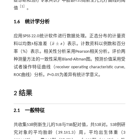
症诊断和治疗专家共识》中胎龄≥35周新生儿光疗曲线的阈
［
1
］
值
。
1.6 统计学分析
应用SPSS 22.0统计软件进行数据处理。正态分布的计量资
¯
±
料以均数±标准差（
x
s
）表示。计数资料以例数和百分
x
¯
±
s
率（%）表示。相关性分析采用Pearson相关分析。评价两
种测量方法的一致性采用Bland-Altman图。预测价值采用受
试者操作特征曲线（receiver operating characteristic curve,
ROC曲线）分析。
P
<0.05为差异有统计学意义。
2 结果
2.1 一般特征
共收集538例新生儿的TcB与TSB配对值，共538对。538例研
究对象的平均胎龄（39.1±1.3）周，平均出生体重（3