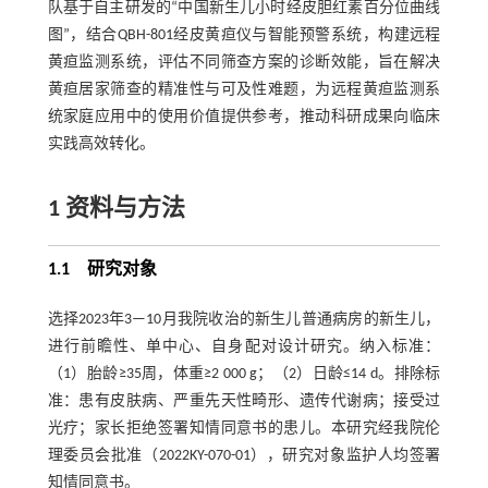
队基于自主研发的“中国新生儿小时经皮胆红素百分位曲线
图”，结合QBH-801经皮黄疸仪与智能预警系统，构建远程
黄疸监测系统，评估不同筛查方案的诊断效能，旨在解决
黄疸居家筛查的精准性与可及性难题，为远程黄疸监测系
统家庭应用中的使用价值提供参考，推动科研成果向临床
实践高效转化。
1 资料与方法
1.1 研究对象
选择2023年3—10月我院收治的新生儿普通病房的新生儿，
进行前瞻性、单中心、自身配对设计研究。纳入标准：
（1）胎龄≥35周，体重≥2 000 g；（2）日龄≤14 d。排除标
准：患有皮肤病、严重先天性畸形、遗传代谢病；接受过
光疗；家长拒绝签署知情同意书的患儿。本研究经我院伦
理委员会批准（2022KY-070-01），研究对象监护人均签署
知情同意书。