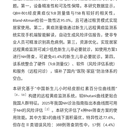
题。第一，设备精准性和可及性保障。本研究数据显示，
QBH-801经皮黄疸仪TcB测量值与TSB有较好的相关性，
Bland-Altman检验一致性达95.0%，且可通过租赁模式实现
居家使用。第二，黄疸测量值通过新生儿远程黄疸监测系
统实现手机端智能解读，自动生成风险评估报告，使非专
业人员可精准识别高危病例。第三，资源优化。实现居家
远程黄疸监测可减少低危新生儿非必要就诊，如使用方案1
进行NH筛查，可避免41.4%的新生儿非必要就诊。第四，
该系统整合了硬件（TcB测量仪）、软件（风险评估系统）
和服务（远程问诊），填补了国内“医院-家庭”防治体系的
空白。
本研究基于“中国新生儿小时经皮胆红素百分位曲线图”
［
6
，
16
］
构建的远程黄疸监测系统，较Bhutani曲线更贴合
我国人群特征。2025年我国NH诊治指南指出本曲线图可用
［
2
］
于NH的风险评估
。本研究评估了4种NH筛查方案的使
用效能。其中方案3的曲线下面积最优，特异性达77.6%，
但存在Ⅱ类错误风险：388例筛查阴性中，17例（4.4%）