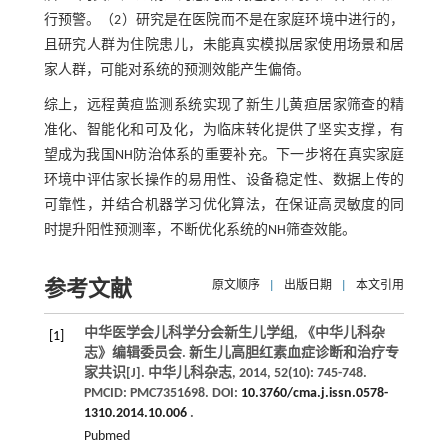
行预警。（2）研究是在医院而不是在家庭环境中进行的，
且研究人群为住院患儿，未能真实模拟居家使用场景和居
家人群，可能对系统的预测效能产生偏倚。
综上，远程黄疸监测系统实现了新生儿黄疸居家筛查的精
准化、智能化和可及化，为临床转化提供了坚实支撑，有
望成为我国NH防治体系的重要补充。下一步将在真实家庭
环境中评估家长操作的易用性、设备稳定性、数据上传的
可靠性，并结合机器学习优化算法，在保证高灵敏度的同
时提升阳性预测率，不断优化系统的NH筛查效能。
参考文献
原文顺序
|
出版日期
|
本文引用
中华医学会儿科学分会新生儿学组, 《中华儿科杂
[1]
志》编辑委员会. 新生儿高胆红素血症诊断和治疗专
家共识[J].
中华儿科杂志
,
2014
,
52
(10): 745-748.
PMCID: PMC7351698. DOI:
10.3760/cma.j.issn.0578-
1310.2014.10.006
.
Pubmed