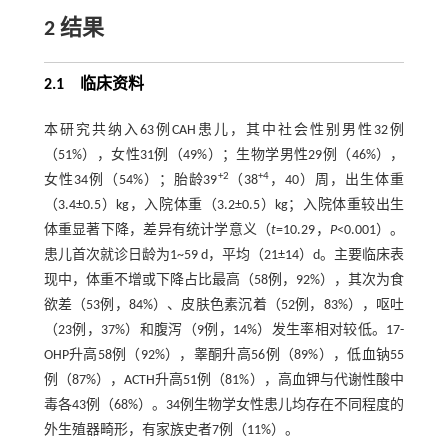
2 结果
2.1 临床资料
本研究共纳入63例CAH患儿，其中社会性别男性32例
（51%），女性31例（49%）；生物学男性29例（46%），
+2
+4
女性34例（54%）；胎龄39
（38
，40）周，出生体重
（3.4±0.5）kg，入院体重（3.2±0.5）kg；入院体重较出生
体重显著下降，差异有统计学意义（
t
=10.29，
P
<0.001）。
患儿首次就诊日龄为1~59 d，平均（21±14）d。主要临床表
现中，体重不增或下降占比最高（58例，92%），其次为食
欲差（53例，84%）、皮肤色素沉着（52例，83%），呕吐
（23例，37%）和腹泻（9例，14%）发生率相对较低。17-
OHP升高58例（92%），睾酮升高56例（89%），低血钠55
例（87%），ACTH升高51例（81%），高血钾与代谢性酸中
毒各43例（68%）。34例生物学女性患儿均存在不同程度的
外生殖器畸形，有家族史者7例（11%）。