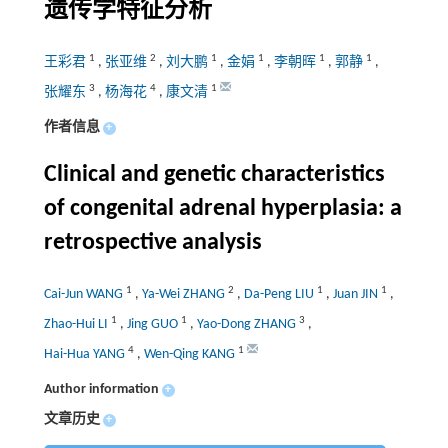
遗传学特征分析
1
2
1
1
1
1
王彩君
,
张亚维
,
刘大鹏
,
金娟
,
李朝晖
,
郭静
,
3
4
1
张耀东
,
杨海花
,
康文清
作者信息
+
Clinical and genetic characteristics
of congenital adrenal hyperplasia: a
retrospective analysis
1
2
1
1
Cai-Jun WANG
,
Ya-Wei ZHANG
,
Da-Peng LIU
,
Juan JIN
,
1
1
3
Zhao-Hui LI
,
Jing GUO
,
Yao-Dong ZHANG
,
4
1
Hai-Hua YANG
,
Wen-Qing KANG
Author information
+
文章历史
+