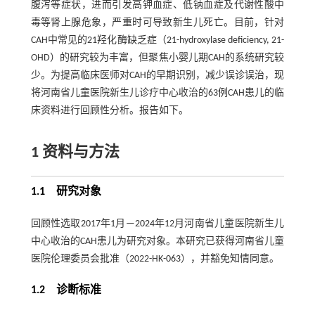
腹泻等症状，进而引发高钾血症、低钠血症及代谢性酸中
毒等肾上腺危象，严重时可导致新生儿死亡。目前，针对
CAH中常见的21羟化酶缺乏症（21-hydroxylase deficiency, 21-
OHD）的研究较为丰富，但聚焦小婴儿期CAH的系统研究较
少。为提高临床医师对CAH的早期识别，减少误诊误治，现
将河南省儿童医院新生儿诊疗中心收治的63例CAH患儿的临
床资料进行回顾性分析。报告如下。
1 资料与方法
1.1 研究对象
回顾性选取2017年1月—2024年12月河南省儿童医院新生儿
中心收治的CAH患儿为研究对象。本研究已获得河南省儿童
医院伦理委员会批准（2022-HK-063），并豁免知情同意。
1.2 诊断标准