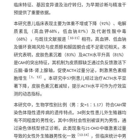
临床特征、基因变异谱及治疗转归，为早期诊断与精准干
预提供了重要依据。
本研究患儿临床表现主要为体重不增或下降（92%）、电解
质紊乱（高血钾68%，低血钠87%）及代谢性酸中毒
［
10
-
11
］
（68%），与既往文献报道
相符。高血钾、低血钠
及循环衰竭风险与皮质醇和醛固酮合成不足密切相关。本
研究表明，皮肤色素沉着（83%）及ACTH水平升高（81%）
是CAH的突出特征，其机制为皮质醇缺乏通过负反馈激活下
丘脑-垂体-肾上腺轴，促使ACTH过量分泌，刺激黑色素细
［
1
，
12
］
胞增生
。本研究中57例患儿经过治疗ACTH水平显
著下降，皮肤色素沉着减轻，提示ACTH水平可作为疗效监
测的动态指标。
本研究中，生物学性别比例（男∶女=1∶1.17）符合CAH常
染色体隐性遗传病的遗传特点。34例女性患儿外生殖器均
有不同程度的男性化，其中5例社会性别被误判为男性，通
过染色体核型修正诊断。此类现象与21-OHD中雄激素过量
［
13
-
14
］
导致的女性外生殖器男性化一致
，但临床统计中男