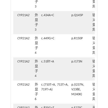
子
变
3
异
CYP21A2
外
c.434A>C
p.Q145P
错
1
显
义
子
变
3
异
CYP21A2
外
c.449G>C
p.R150P
错
1
显
义
子
变
4
异
CYP21A2
外
c.518T>A
p.I173N
错
1
显
义
子
变
4
异
CYP21A2
外
c.(710T>A, 713T>A,
p.(I237N,
错
2
显
719T>A)
V238E,
义
子
M240K)
变
6
异
CYP21A2
外
c.835G>T
p.E279*
无
1