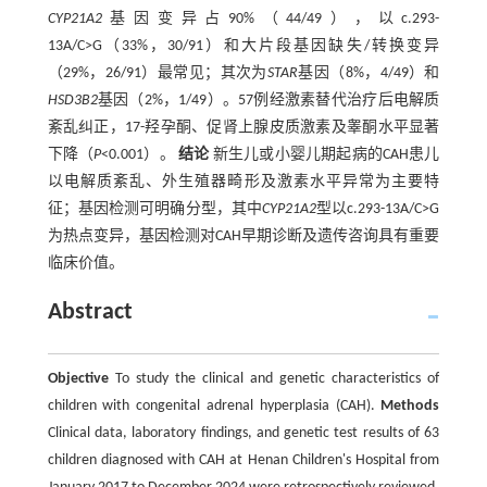
CYP21A2
基因变异占90%（44/49），以c.293-
13A/C>G（33%，30/91）和大片段基因缺失/转换变异
（29%，26/91）最常见；其次为
STAR
基因（8%，4/49）和
HSD3B2
基因（2%，1/49）。57例经激素替代治疗后电解质
紊乱纠正，17-羟孕酮、促肾上腺皮质激素及睾酮水平显著
下降（
P
<0.001）。
结论
新生儿或小婴儿期起病的CAH患儿
以电解质紊乱、外生殖器畸形及激素水平异常为主要特
征；基因检测可明确分型，其中
CYP21A2
型以c.293-13A/C>G
为热点变异，基因检测对CAH早期诊断及遗传咨询具有重要
临床价值。
Abstract
Objective
To study the clinical and genetic characteristics of
children with congenital adrenal hyperplasia (CAH).
Methods
Clinical data, laboratory findings, and genetic test results of 63
children diagnosed with CAH at Henan Children's Hospital from