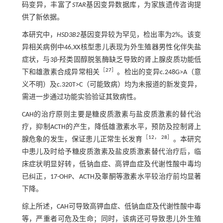
码变异，丰富了
STAR
基因变异数据库，为家族遗传咨询提
供了新依据。
本研究中，
HSD3B2
基因变异较为罕见，检出率为2%。该变
异相关病例中46,XX核型患儿表现为外生殖器男性化伴失盐
症状，与3β-羟类固醇脱氢酶缺乏导致的肾上腺皮质功能低
［
27
］
下和雄激素合成异常相关
。检出的变异c.248G>A（意
义不明）及c.320T>C（可能致病）均为未报道的新发变异，
需进一步通过功能实验验证其致病性。
CAH的治疗原则主要是糖皮质激素与盐皮质激素的替代治
疗，抑制ACTH的产生，降低雄激素水平，预防及控制肾上
［
12
，
28
］
腺危象的发生，保证患儿正常生长发育
。本研究
中患儿及时给予糖皮质激素及盐皮质激素替代治疗后，临
床症状明显好转，低钠血症、高钾血症及代谢性酸中毒均
已纠正，17-OHP、ACTH及睾酮等激素水平较治疗前均显著
下降。
综上所述，CAH可导致高钾血症、低钠血症及代谢性酸中毒
等，严重者可危及生命；同时，该病还可导致患儿外生殖