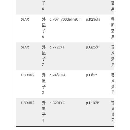
子
变
4
异
STAR
外
c.707_708delinsCTT
p.K236fs
移
1
显
码
子
变
6
异
STAR
外
c.772C>T
p.Q258*
无
2
显
义
子
变
7
异
HSD3B2
外
c.248G>A
p.C83Y
错
1
显
义
子
变
3
异
HSD3B2
外
c.320T>C
p.L107P
错
1
显
义
子
变
4
异