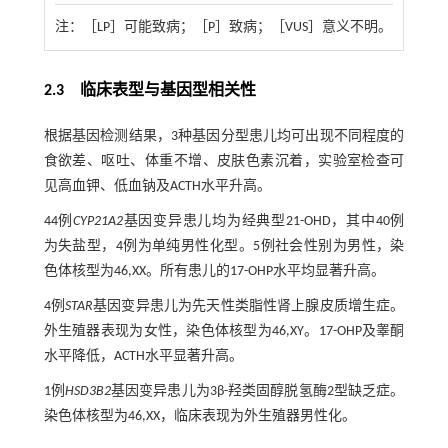
注：
［LP］可能致病；［P］致病；［VUS］意义不明。
2.3 临床表型与基因型相关性
根据基因检测结果，3种基因分型患儿均可出现不同程度的
食欲差、呕吐、体重不增、皮肤色素沉着，实验室检查可
见高血钾、低血钠及ACTH水平升高。
44例
CYP21A2
基因变异患儿均为经典型21-OHD，其中40例
为失盐型，4例为单纯男性化型。5例社会性别为男性，染
色体核型为46,XX。所有患儿的17-OHP水平均显著升高。
4例
STAR
基因变异患儿为先天性类脂性肾上腺皮质增生症。
外生殖器表现为女性，染色体核型为46,XY。17-OHP及睾酮
水平降低，ACTH水平显著升高。
1例
HSD3B2
基因变异患儿为3β-羟类固醇脱氢酶2型缺乏症。
染色体核型为46,XX，临床表现为外生殖器男性化。