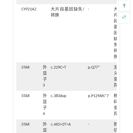
CYP21A2
大片段基因缺失/
-
大
26
转换
片
段
基
因
缺
失/
转
换
STAR
外
c.229C>T
p.Q77*
无
3
显
义
子
变
3
异
STAR
外
c.383dup
p.P129Afs*7
移
1
显
码
子
变
4
异
STAR
外
c.465+2T>A
-
剪
1
显
切