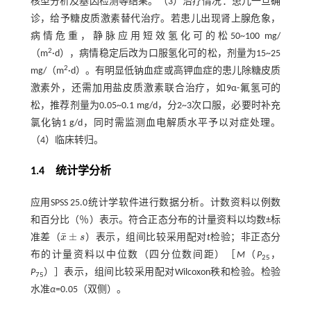
核型分析及基因检测等结果。（3）治疗情况：患儿一旦确
诊，给予糖皮质激素替代治疗。若患儿出现肾上腺危象，
病情危重，静脉应用短效氢化可的松50~100 mg/
2
（m
·d），病情稳定后改为口服氢化可的松，剂量为15~25
2
mg/（m
·d）。有明显低钠血症或高钾血症的患儿除糖皮质
激素外，还需加用盐皮质激素联合治疗，如9α-氟氢可的
松，推荐剂量为0.05~0.1 mg/d，分2~3次口服，必要时补充
氯化钠1 g/d，同时需监测血电解质水平予以对症处理。
（4）临床转归。
1.4 统计学分析
应用SPSS 25.0统计学软件进行数据分析。计数资料以例数
和百分比（％）表示。符合正态分布的计量资料以均数±标
¯
±
准差（
x
s
）表示，组间比较采用配对
t
检验；非正态分
x
¯
±
s
布的计量资料以中位数（四分位数间距）［
M
（
P
，
25
P
）］表示，组间比较采用配对Wilcoxon秩和检验。检验
75
水准
α
=0.05（双侧）。