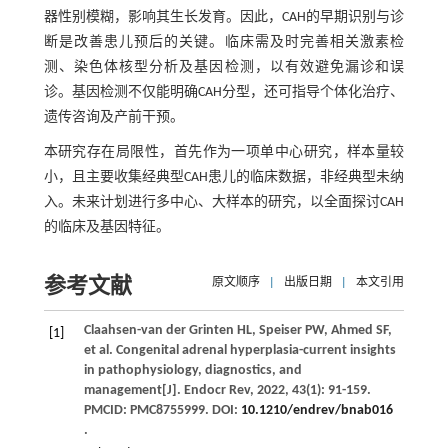
器性别模糊，影响其生长发育。因此，CAH的早期识别与诊
断是改善患儿预后的关键。临床需及时完善相关激素检
测、染色体核型分析及基因检测，以有效避免漏诊和误
诊。基因检测不仅能明确CAH分型，还可指导个体化治疗、
遗传咨询及产前干预。
本研究存在局限性，首先作为一项单中心研究，样本量较
小，且主要收集经典型CAH患儿的临床数据，非经典型未纳
入。未来计划进行多中心、大样本的研究，以全面探讨CAH
的临床及基因特征。
参考文献
原文顺序
|
出版日期
|
本文引用
Claahsen-van der Grinten
HL
,
Speiser
PW
,
Ahmed
SF
,
[1]
et al
. Congenital adrenal hyperplasia-current insights
in pathophysiology, diagnostics, and
management[J].
Endocr Rev
,
2022
,
43
(1): 91-159.
PMCID: PMC8755999. DOI:
10.1210/endrev/bnab016
.