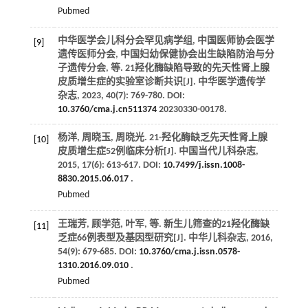
Pubmed
中华医学会儿科分会罕见病学组, 中国医师协会医学
[9]
遗传医师分会, 中国妇幼保健协会出生缺陷防治与分
子遗传分会,
等
. 21羟化酶缺陷导致的先天性肾上腺
皮质增生症的实验室诊断共识[J].
中华医学遗传学
杂志
,
2023
,
40
(7): 769-780. DOI:
10.3760/cma.j.cn511374
­20230330-00178.
杨洋, 周晓玉, 周晓光. 21-羟化酶缺乏先天性肾上腺
[10]
皮质增生症52例临床分析[J].
中国当代儿科杂志
,
2015
,
17
(6): 613-617. DOI:
10.7499/j.issn.1008-
8830.2015.06.017
.
Pubmed
王瑞芳, 顾学范, 叶军,
等
. 新生儿筛查的21羟化酶缺
[11]
乏症66例表型及基因型研究[J].
中华儿科杂志
,
2016
,
54
(9): 679-685. DOI:
10.3760/cma.j.issn.0578-
1310.2016.09.010
.
Pubmed