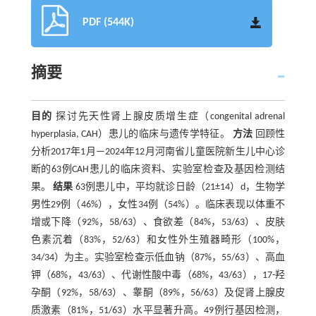
PDF (544K)
摘要
目的
探讨先天性肾上腺皮质增生症（congenital adrenal
hyperplasia, CAH）患儿的临床与遗传学特征。
方法
回顾性
分析2017年1月—2024年12月河南省儿童医院新生儿中心诊
断的63例CAH患儿的临床资料、实验室检查及基因检测结
果。
结果
63例患儿中，平均就诊日龄（21±14）d，生物学
男性29例（46%），女性34例（54%）。临床表现以体重不
增或下降（92%，58/63）、食欲差（84%，53/63）、皮肤
色素沉着（83%，52/63）和女性外生殖器畸形（100%，
34/34）为主。实验室检查示低血钠（87%，55/63）、高血
钾（68%，43/63）、代谢性酸中毒（68%，43/63），17-羟
孕酮（92%，58/63）、睾酮（89%，56/63）及促肾上腺皮
质激素（81%，51/63）水平显著升高。49例行基因检测，