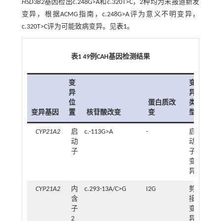
HSD3B2
基因检出c.248G>A和c.320T>C，2种均为未报道新发
变异，根据ACMG指南，c.248G>A评为意义不明变异，
c.320T>C评为可能致病变异。见
表1
。
表1 49例CAH基因检测结果
变
变
异
异
位
蛋白质改
类
频
变异基因
置
核苷酸改变
变
型
数
CYP21A2
启
c.-113G>A
-
启
1
动
动
子
子
变
异
CYP21A2
内
c.293-13A/C>G
I2G
剪
30
含
接
子
变
2
异