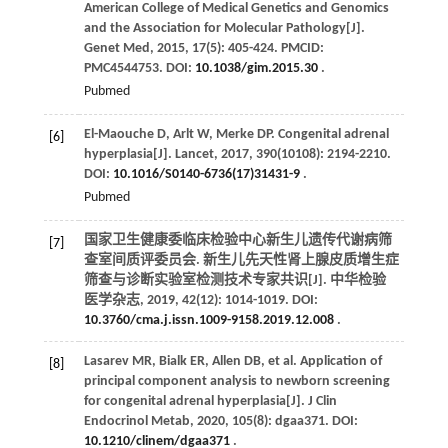
American College of Medical Genetics and Genomics
and the Association for Molecular Pathology[J].
Genet Med
,
2015
,
17
(5): 405-424. PMCID:
PMC4544753. DOI:
10.1038/gim.2015.30
.
Pubmed
El-Maouche
D
,
Arlt
W
,
Merke
DP
. Congenital adrenal
[6]
hyperplasia[J].
Lancet
,
2017
,
390
(10108): 2194-2210.
DOI:
10.1016/S0140-6736(17)31431-9
.
Pubmed
国家卫生健康委临床检验中心新生儿遗传代谢病筛
[7]
查室间质评委员会. 新生儿先天性肾上腺皮质增生症
筛查与诊断实验室检测技术专家共识[J].
中华检验
医学杂志
,
2019
,
42
(12): 1014-1019. DOI:
10.3760/cma.j.issn.1009-9158.2019.12.008
.
Lasarev
MR
,
Bialk
ER
,
Allen
DB
,
et al
. Application of
[8]
principal component analysis to newborn screening
for congenital adrenal hyperplasia[J].
J Clin
Endocrinol Metab
,
2020
,
105
(8): dgaa371. DOI:
10.1210/clinem/dgaa371
.