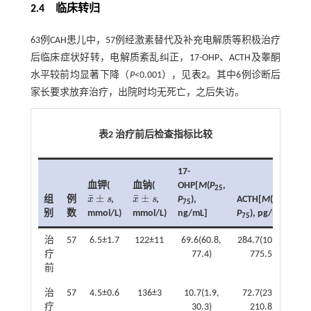
2.4 临床转归
63例CAH患儿中，57例经激素替代及补充电解质等积极治疗
后临床症状好转，电解质紊乱纠正，17-OHP、ACTH及睾酮
水平较前均显著下降（
P
<0.001），见
表2
。其中6例诊断后
家长要求放弃治疗，出院时均无死亡，之后失访。
表2 治疗前后检查指标比较
17-
睾
血钾(
血钠(
OHP[
M
(
P
,
[
25
¯
¯
±
±
组
例
x
s
,
x
s
,
P
),
ACTH[
M
(
P
,
P
x
¯
±
s
x
¯
±
s
75
25
7
别
数
mmol/L)
mmol/L)
ng/mL]
P
), pg/mL]
ng
75
治
57
6.5±1.7
122±11
69.6(60.8,
284.7(109.6,
6.
疗
77.4)
775.5)
前
治
57
4.5±0.6
136±3
10.7(1.9,
72.7(23.4,
0.
疗
30.3)
210.8)