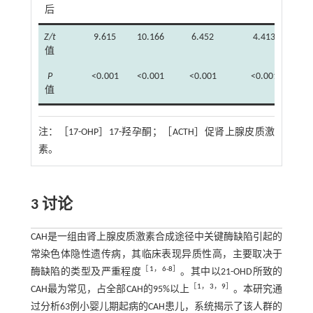
后
Z/t
9.615
10.166
6.452
4.413
值
P
<0.001
<0.001
<0.001
<0.001
<
值
注：
［17-OHP］17-羟孕酮；［ACTH］促肾上腺皮质激
素。
3 讨论
CAH是一组由肾上腺皮质激素合成途径中关键酶缺陷引起的
常染色体隐性遗传病，其临床表现异质性高，主要取决于
［
1
，
6
-
8
］
酶缺陷的类型及严重程度
。其中以21-OHD所致的
［
1
，
3
，
9
］
CAH最为常见，占全部CAH的95%以上
。本研究通
过分析63例小婴儿期起病的CAH患儿，系统揭示了该人群的