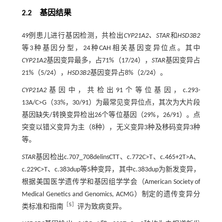
2.2 基因结果
49例患儿进行基因检测，共检出
CYP21A2、STAR
和
HSD3B2
等3种基因分型，24种CAH相关基因变异位点。其中
CYP21A2
基因变异最多，占71%（17/24），
STAR
基因变异占
21%（5/24），
HSD3B2
基因变异占8%（2/24）。
CYP21A2
基因中，共检出91个等位基因，c.293-
13A/C>G（33%，30/91）为最常见变异位点，其次为大片段
基因缺失/转换变异检出26个等位基因（29%，26/91）。点
突变以错义变异为主（8种），无义变异3种及移码变异3种
等。
STAR
基因检出c.707_708delinsCTT、c.772C>T、c.465+2T>A、
c.229C>T、c.383dup等5种变异，其中c.383dup为新发变异，
根据美国医学遗传学和基因组学学会（American Society of
Medical Genetics and Genomics, ACMG）制定的遗传变异分
［
5
］
类标准和指南
评为致病变异。