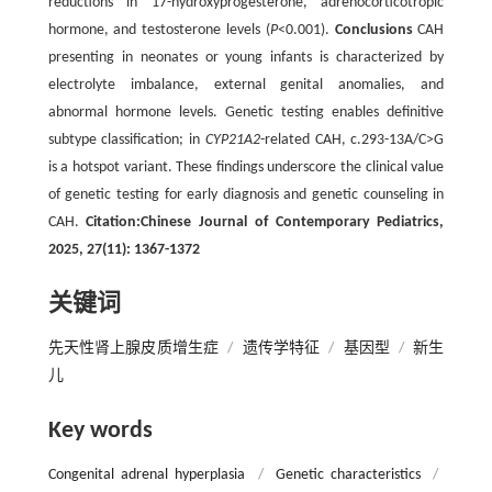
reductions in 17-hydroxyprogesterone, adrenocorticotropic
hormone, and testosterone levels (
P
<0.001).
Conclusions
CAH
presenting in neonates or young infants is characterized by
electrolyte imbalance, external genital anomalies, and
abnormal hormone levels. Genetic testing enables definitive
subtype classification; in
CYP21A2
-related CAH, c.293-13A/C>G
is a hotspot variant. These findings underscore the clinical value
of genetic testing for early diagnosis and genetic counseling in
CAH.
Citation:Chinese Journal of Contemporary Pediatrics,
2025, 27(11): 1367-1372
关键词
先天性肾上腺皮质增生症
/
遗传学特征
/
基因型
/
新生
儿
Key words
Congenital adrenal hyperplasia
/
Genetic characteristics
/