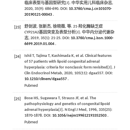
临床表型与基因型研究[J].
中华实用儿科临床杂志
,
2020
,
35
(9): 686-690. DOI:
10.3760/cma.j.cn101070-
20190121-00043
.
舒剑波, 张新杰, 徐晓薇,
等
. 21-羟化酶缺乏症
[23]
CYP21A2
基因突变及表型分析[J].
中华内分泌代谢杂
志
,
2019
,
35
(1): 21-25. DOI:
10.3760/cma.j.issn.1000-
6699.2019.01.004
.
Ishii
T
,
Tajima
T
,
Kashimada
K
,
et al
. Clinical features
[24]
of 57 patients with lipoid congenital adrenal
hyperplasia: criteria for nonclassic form revisited[J].
J
Clin Endocrinol Metab
,
2020
,
105
(11): dgaa557. DOI:
10.1210/clinem/dgaa557
.
Pubmed
Bose
HS
,
Sugawara
T
,
Strauss
JF
,
et al
. The
[25]
pathophysiology and genetics of congenital lipoid
adrenal hyperplasia[J].
N Engl J Med
,
1996
,
335
(25):
1870-1878. DOI:
10.1056/nejm199612193352503
.
Pubmed