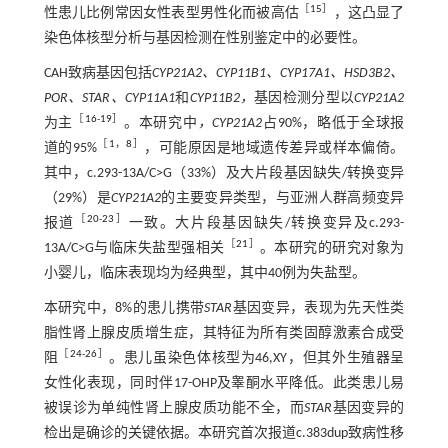
［
15
］
性患儿比例常因女性表型男性化而被高估
，这凸显了
染色体核型分析与基因检测在性别鉴定中的必要性。
CAH致病基因包括
CYP21A2、CYP11B1、CYP17A1、HSD3B2、
POR、STAR、CYP11A1
和
CYP11B2，
基因检测分型以
CYP21A2
［
16
-
19
］
为主
。本研究中
，CYP21A2
占90%，略低于全球报
［
1
，
8
］
道的95%
，可能原因是地域遗传差异或样本偏倚。
其中，c.293-13A/C>G（33%）及大片段基因缺失/转换变异
（29%）是
CYP21A2
的主要变异类型，与亚洲人群高频变异
［
20
-
23
］
报道
一致。大片段基因缺失/转换变异及c.293-
［
21
］
13A/C>G与临床失盐型强相关
。本研究的研究对象为
小婴儿，临床表现均为经典型，其中40例为失盐型。
本研究中，8%的患儿携带
STAR
基因变异，表现为先天性类
脂性肾上腺皮质增生症，其特征为所有类固醇激素合成受
［
24
-
26
］
阻
。患儿虽染色体核型为46,XY，但其外生殖器呈
女性化表现，同时伴17-OHP及睾酮水平降低。此类患儿易
被误诊为单纯性肾上腺皮质功能不全，而
STAR
基因变异的
检出是确诊的关键依据。本研究首次报道c.383dup致病性移