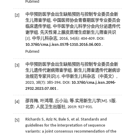
Pubmed
中华预防医学会出生缺陷预防与控制专业委员会新
[2]
生儿筛查学组, 中国医师协会青春期医学专业委员会
临床遗传学组, 中华医学会儿科学分会内分泌遗传代
谢学组. 先天性肾上腺皮质增生症新生儿筛查共识
[J].
中华儿科杂志
,
2016
,
54
(6): 404-409. DOI:
10.3760/cma.j.issn.0578-1310.2016.06.003
.
Pubmed
中华预防医学会出生缺陷预防与控制专业委员会新
[3]
生儿遗传代谢病筛查学组. 新生儿筛查遗传代谢病诊
治规范专家共识[J].
中华新生儿科杂志（中英文）
,
2023
,
38
(7): 385-394. DOI:
10.3760/cma.j.issn.2096-
2932.2023.07.001
.
邵肖梅, 叶鸿瑁, 丘小汕,
等
.
实用新生儿学
[M]. 5版.
[4]
北京: 人民卫生出版社,
2019
: 927-931.
Richards
S
,
Aziz
N
,
Bale
S
,
et al
. Standards and
[5]
guidelines for the interpretation of sequence
variants: a joint consensus recommendation of the