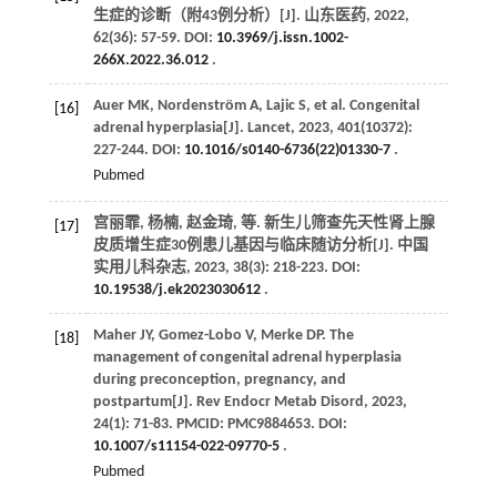
生症的诊断（附43例分析）[J].
山东医药
,
2022
,
62
(36): 57-59. DOI:
10.3969/j.issn.1002-
266X.2022.36.012
.
Auer
MK
,
Nordenström
A
,
Lajic
S
,
et al
. Congenital
[16]
adrenal hyperplasia[J].
Lancet
,
2023
,
401
(10372):
227-244. DOI:
10.1016/s0140-6736(22)01330-7
.
Pubmed
宫丽霏, 杨楠, 赵金琦,
等
. 新生儿筛查先天性肾上腺
[17]
皮质增生症30例患儿基因与临床随访分析[J].
中国
实用儿科杂志
,
2023
,
38
(3): 218-223. DOI:
10.19538/j.ek2023030612
.
Maher
JY
,
Gomez-Lobo
V
,
Merke
DP
. The
[18]
management of congenital adrenal hyperplasia
during preconception, pregnancy, and
postpartum[J].
Rev Endocr Metab Disord
,
2023
,
24
(1): 71-83. PMCID: PMC9884653. DOI:
10.1007/s11154-022-09770-5
.
Pubmed