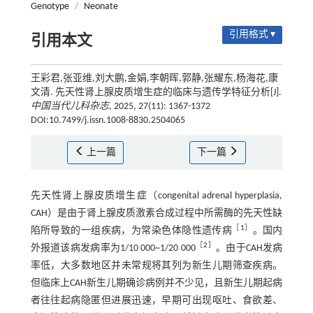
Genotype
/
Neonate
引用格式 ▾
引用本文
王彩君,张亚维,刘大鹏,金娟,李朝晖,郭静,张耀东,杨海花,康
文清. 先天性肾上腺皮质增生症的临床与遗传学特征分析[J].
中国当代儿科杂志
, 2025, 27(11): 1367-1372
DOI:10.7499/j.issn.1008-8830.2504065
上一篇
下一篇
先天性肾上腺皮质增生症（congenital adrenal hyperplasia,
CAH）是由于肾上腺皮质激素合成过程中所需酶的先天性缺
［
1
］
陷所导致的一组疾病，为常染色体隐性遗传病
。国内
［
2
］
外报道该病发病率为1/10 000~1/20 000
。由于CAH发病
率低，大多数地区并未常规将其列为新生儿期筛查疾病。
但临床上CAH新生儿期确诊病例并不少见，且新生儿期起病
者往往起病隐匿但进展迅速，早期可出现呕吐、食欲差、