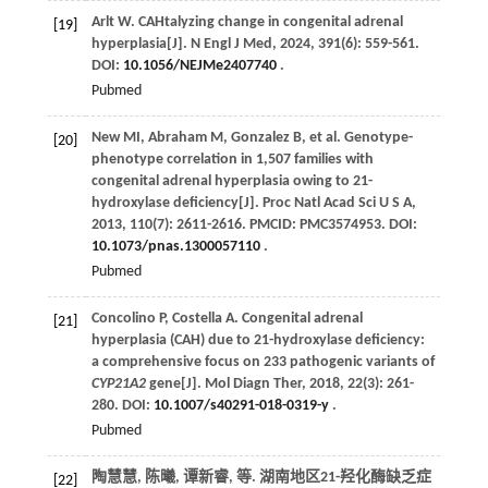
Arlt
W
. CAHtalyzing change in congenital adrenal
[19]
hyperplasia[J].
N Engl J Med
,
2024
,
391
(6): 559-561.
DOI:
10.1056/NEJMe2407740
.
Pubmed
New
MI
,
Abraham
M
,
Gonzalez
B
,
et al
. Genotype-
[20]
phenotype correlation in 1,507 families with
congenital adrenal hyperplasia owing to 21-
hydroxylase deficiency[J].
Proc Natl Acad Sci U S A
,
2013
,
110
(7): 2611-2616. PMCID: PMC3574953. DOI:
10.1073/pnas.1300057110
.
Pubmed
Concolino
P
,
Costella
A
. Congenital adrenal
[21]
hyperplasia (CAH) due to 21-hydroxylase deficiency:
a comprehensive focus on 233 pathogenic variants of
CYP21A2
gene[J].
Mol Diagn Ther
,
2018
,
22
(3): 261-
280. DOI:
10.1007/s40291-018-0319-y
.
Pubmed
陶慧慧, 陈曦, 谭新睿,
等
. 湖南地区21-羟化酶缺乏症
[22]