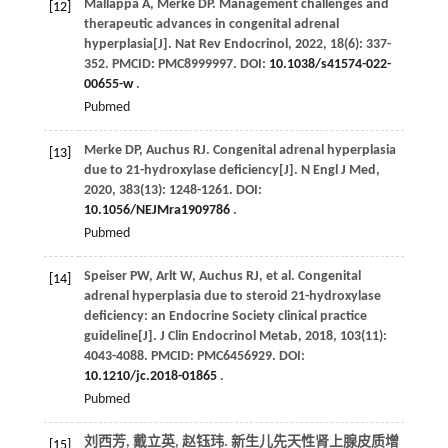
Mallappa
A
,
Merke
DP
. Management challenges and
[12]
therapeutic advances in congenital adrenal
hyperplasia[J].
Nat Rev Endocrinol
,
2022
,
18
(6): 337-
352. PMCID: PMC8999997. DOI:
10.1038/s41574-022-
00655-w
.
Pubmed
Merke
DP
,
Auchus
RJ
. Congenital adrenal hyperplasia
[13]
due to 21-hydroxylase deficiency[J].
N Engl J Med
,
2020
,
383
(13): 1248-1261. DOI:
10.1056/NEJMra1909786
.
Pubmed
Speiser
PW
,
Arlt
W
,
Auchus
RJ
,
et al
. Congenital
[14]
adrenal hyperplasia due to steroid 21-hydroxylase
deficiency: an Endocrine Society clinical practice
guideline[J].
J Clin Endocrinol Metab
,
2018
,
103
(11):
4043-4088. PMCID: PMC6456929. DOI:
10.1210/jc.2018-01865
.
Pubmed
刘西芳, 戴立英, 赵钰玮. 新生儿先天性肾上腺皮质增
[15]