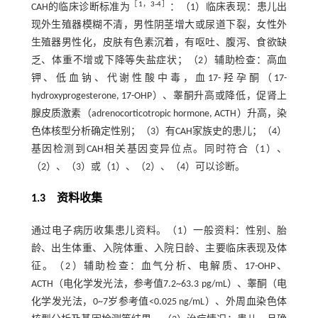
［
1
，
3
-
4
］
CAH的临床诊断标准为
：（1）临床表现：患儿出
现外生殖器模糊不清，男性阴茎增大或尿道下裂，女性外
生殖器男性化，皮肤有色素沉着，有呕吐、腹泻、食欲缺
乏、体重不增或下降等失盐症状；（2）辅助检查：高血
钾、低血钠、代谢性酸中毒，血17-羟孕酮（17-
hydroxyprogesterone, 17-OHP）、睾酮升高或降低，促肾上
腺皮质激素（adrenocorticotropic hormone, ACTH）升高，染
色体核型分析确定性别；（3）有CAH家族史的患儿；（4）
基因检测到CAH相关基因变异位点。同时符合（1）、
（2）、（3）或（1）、（2）、（4）可以诊断。
1.3 资料收集
通过电子病历收集患儿资料。（1）一般资料：性别、胎
龄、出生体重、入院体重、入院日龄、主要临床表现及体
征。（2）辅助检查：血气分析、电解质、17-OHP、
ACTH（电化学发光法，参考值7.2~63.3 pg/mL）、睾酮（电
化学发光法，0~7岁参考值<0.025 ng/mL）、外周血染色体