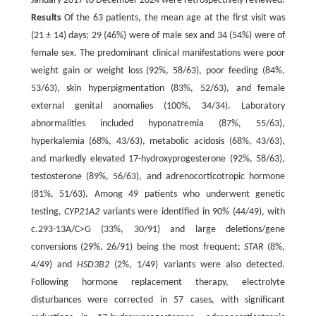
January 2017 to December 2024 were retrospectively reviewed.
Results
Of the 63 patients, the mean age at the first visit was
(21 ± 14) days; 29 (46%) were of male sex and 34 (54%) were of
female sex. The predominant clinical manifestations were poor
weight gain or weight loss (92%, 58/63), poor feeding (84%,
53/63), skin hyperpigmentation (83%, 52/63), and female
external genital anomalies (100%, 34/34). Laboratory
abnormalities included hyponatremia (87%, 55/63),
hyperkalemia (68%, 43/63), metabolic acidosis (68%, 43/63),
and markedly elevated 17-hydroxyprogesterone (92%, 58/63),
testosterone (89%, 56/63), and adrenocorticotropic hormone
(81%, 51/63). Among 49 patients who underwent genetic
testing,
CYP21A2
variants were identified in 90% (44/49), with
c.293-13A/C>G (33%, 30/91) and large deletions/gene
conversions (29%, 26/91) being the most frequent;
STAR
(8%,
4/49) and
HSD3B2
(2%, 1/49) variants were also detected.
Following hormone replacement therapy, electrolyte
disturbances were corrected in 57 cases, with significant