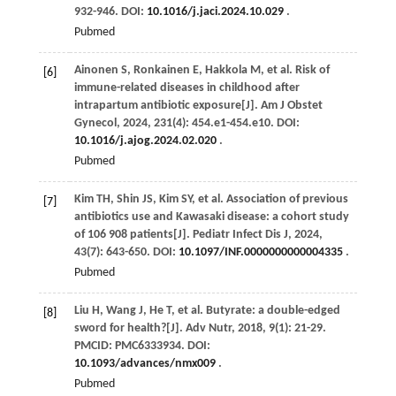
932-946. DOI:
10.1016/j.jaci.2024.10.029
.
Pubmed
Ainonen
S
,
Ronkainen
E
,
Hakkola
M
,
et al
. Risk of
[6]
immune-related diseases in childhood after
intrapartum antibiotic exposure[J].
Am J Obstet
Gynecol
,
2024
,
231
(4): 454.e1-454.e10. DOI:
10.1016/j.ajog.2024.02.020
.
Pubmed
Kim
TH
,
Shin
JS
,
Kim
SY
,
et al
. Association of previous
[7]
antibiotics use and Kawasaki disease: a cohort study
of 106 908 patients[J].
Pediatr Infect Dis J
,
2024
,
43
(7): 643-650. DOI:
10.1097/INF.0000000000004335
.
Pubmed
Liu
H
,
Wang
J
,
He
T
,
et al
. Butyrate: a double-edged
[8]
sword for health?[J].
Adv Nutr
,
2018
,
9
(1): 21-29.
PMCID: PMC6333934. DOI:
10.1093/advances/nmx009
.
Pubmed