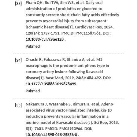
Pham
QH
,
Bui
TVA
,
Sim
WS
,
et al
. Daily oral
[33]
administration of probiotics engineered to
constantly secrete short-chain fatty acids effectively
prevents myocardial injury from subsequent
ischaemic heart disease[J].
Cardiovasc Res
,
2024
,
120
(14): 1737-1751. PMCID: PMC11587561. DOI:
10.1093/cvr/cvae128
.
Pubmed
Ohashi
R
,
Fukazawa
R
,
Shimizu
A
,
et al
. M1
[34]
macrophage is the predominant phenotype in
coronary artery lesions following Kawasaki
disease[J].
Vasc Med
,
2019
,
24
(6): 484-492. DOI:
10.1177/1358863X19878495
.
Pubmed
Nakamura
J
,
Watanabe
S
,
Kimura
H
,
et al
. Adeno-
[35]
associated virus vector-mediated interleukin-10
induction prevents vascular inflammation in a
murine model of Kawasaki disease[J].
Sci Rep
,
2018
,
8
(1): 7601. PMCID: PMC5953966. DOI:
10.1038/s41598-018-25856-0
.