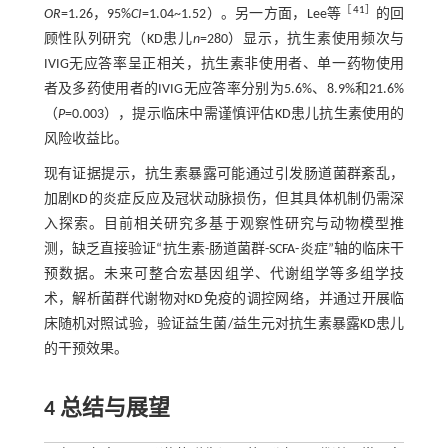
［
41
］
OR
=1.26，95%
CI
=1.04~1.52）。另一方面，Lee等
的回
顾性队列研究（KD患儿
n
=280）显示，抗生素使用频次与
IVIG无应答率呈正相关，抗生素非使用者、单一药物使用
者及多药使用者的IVIG无应答率分别为5.6%、8.9%和21.6%
（
P
=0.003），提示临床中需谨慎评估KD患儿抗生素使用的
风险收益比。
现有证据提示，抗生素暴露可能通过引发肠道菌群紊乱，
加剧KD的炎症反应及冠状动脉损伤，但其具体机制仍需深
入探索。目前相关研究多基于观察性研究与动物模型推
测，缺乏直接验证“抗生素-肠道菌群-SCFA-炎症”轴的临床干
预数据。未来可整合宏基因组学、代谢组学等多组学技
术，解析菌群代谢物对KD免疫的调控网络，并通过开展临
床随机对照试验，验证益生菌/益生元对抗生素暴露KD患儿
的干预效果。
4 总结与展望