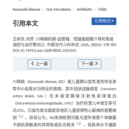
Kawasaki disease
/
Gut microbiota
/
Antibiotic
/
Child
引用格式 ▾
引用本文
王树东,刘芳. 川崎病的肠-血管轴：短链脂肪酸介导的免疫
调控与治疗靶点[J].
中国当代儿科杂志
, 2026, 28(03): 378-383
DOI:10.7499/j.issn.1008-8830.2504102
上一篇
下一篇
川崎病（Kawasaki disease, KD）是儿童期以急性发热伴全身
性中小血管炎为特征的疾病，其中冠状动脉病变（coronary
artery lesion, CAL）在未接受静脉注射免疫球蛋白
（intravenous immunoglobulin, IVIG）治疗的患儿中发生率可
达25%，已成为发达国家及地区儿童获得性心脏病的首要病
［
1
］
因
。目前认为，KD发病机制可能与遗传易感个体暴露
［
2
］
于超抗原触发的异常免疫反应相关
，但具体分子通路