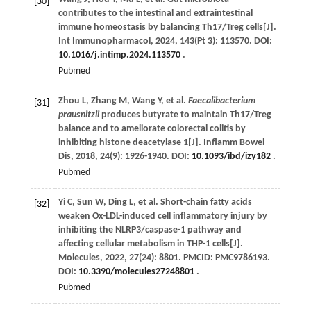
[30]
contributes to the intestinal and extraintestinal
immune homeostasis by balancing Th17/Treg cells[J].
Int Immunopharmacol
,
2024
,
143
(Pt 3): 113570. DOI:
10.1016/j.intimp.2024.113570
.
Pubmed
Zhou
L
,
Zhang
M
,
Wang
Y
,
et al
.
Faecalibacterium
[31]
prausnitzii
produces butyrate to maintain Th17/Treg
balance and to ameliorate colorectal colitis by
inhibiting histone deacetylase 1[J].
Inflamm Bowel
Dis
,
2018
,
24
(9): 1926-1940. DOI:
10.1093/ibd/izy182
.
Pubmed
Yi
C
,
Sun
W
,
Ding
L
,
et al
. Short-chain fatty acids
[32]
weaken Ox-LDL-induced cell inflammatory injury by
inhibiting the NLRP3/caspase-1 pathway and
affecting cellular metabolism in THP-1 cells[J].
Molecules
,
2022
,
27
(24): 8801. PMCID: PMC9786193.
DOI:
10.3390/molecules27248801
.
Pubmed