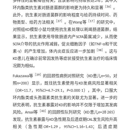
多样性的显著降低有关，且该影响可持续长达2年，其中大
［
36
］
环内酯类抗生素对肠道菌群的影响更为持久和显著
。
此外，抗生素对肠道菌群的影响程度与给药持续时间、药
［
37
］
［
17
］
物类型、给药方法相关
。在Wang等
的研究中，
对照组KD模型小鼠均使用抗生素处理以耗竭肠道菌群，结
果显示，抗生素使用导致肠道内产SCFA菌属减少，从而使
SCFA介导的抗炎作用减弱，促炎细胞因子（如TNF⁃α和干扰
［
38
］
素⁃γ）的产生增加，体内炎症反应进一步加剧
。这与
KD患儿在确诊前常因发热等症状接受抗生素治疗的临床情
况颇为相似。
［
39
］
Fukazawa等
的回顾性病例对照研究（KD患儿
n
=50，对
照
n
=200）显示，既往抗生素使用与KD发病风险显著相关
（
OR
=11.7，95%
CI
=4.7~29.1，
P
<0.000 1），其中，口服大
环内酯类或头孢菌素类抗生素的关联尤为显著。进一步的
研究表明，抗生素暴露对KD的影响并不仅限于增加其发病
［
40
］
风险。Ansai等
的回顾性队列研究（KD患儿
n
=28 265）
发现，抗生素暴露与KD急性期及后遗症期CAL发生风险升高
相关（急性期
OR
=1.29，95%
CI
=1.16~1.43；后遗症期