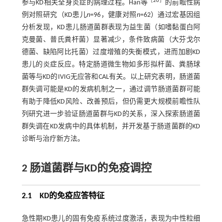
［
20
］
参与KD相关全身炎症的病理过程。Han等
的前瞻性病
例对照研究（KD患儿
n
=96，健康对照
n
=62）通过宏基因组
分析发现，KD患儿肠道菌群表现为益生菌（如嗜黏蛋白阿
克曼菌、普氏粪杆菌）显著减少，条件致病菌（大芬戈尔
德菌、缺陷阿比托菌）过度增殖的失衡模式，进而加剧KD
患儿的炎症反应。特定肠道微生物如多形拟杆菌、粪肠球
菌等与KD的IVIG无应答和CAL有关。以上研究表明，肠道菌
群失调可能是KD的发病机制之一，通过调节肠道菌群可能
有助于降低KD风险、改善预后，但仍需更大规模前瞻性队
列研究进一步验证肠道菌群与KD的关系，深入探索肠道菌
群失调在KD发病中的具体机制，并开发基于肠道菌群的KD
诊断与治疗新方法。
2 肠道菌群与KD的免疫调控
2.1 KD的免疫应答特征
急性期KD患儿的固有免疫系统过度激活，表现为中性粒细