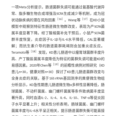
一项Meta分析提示，肠道菌群失调可能通过氨基酸代谢异
常、脂多糖生物合成增强及SCFA生成减少等机制，成为冠
［
16
］
［
17
］
状动脉疾病的潜在风险因素
。Wang等
在KD小鼠
模型中观察到特征性肠道微生物群改变，表现为产SCFA菌
属丰度显著下降。经丁酸梭菌补充干预后，小鼠产SCFA菌
群丰度恢复，炎症因子IL⁃1β与IL⁃6水平降低，CAL显著缓
解；而抗生素介导的肠道菌群耗竭则会加重炎症反应。
［
18
］
Teramoto等
发现，KD患儿肠道中以瘤胃球菌群丰度升
高、产丁酸盐菌属丰度降低为特征的菌群失调可能是KD的
［
19
］
易感因素。2020年Chen等
的前瞻性病例对照研究（KD
患儿
n
=30，健康对照
n
=30）探讨了KD患儿肠道菌群改变与
全身炎症的关联。基于16S rRNA基因测序的粪便微生物组
分析显示，KD急性期患儿肠道微生物α多样性显著降低，肠
球菌属、不动杆菌属、幽门螺杆菌属等条件致病菌丰度显
著升高，同时血清IL⁃2、IL⁃4、IL⁃6、IL⁃10、TNF⁃α等促炎因
子水平显著上升；相关性分析表明，肠球菌属、幽门螺杆
菌属丰度与IL⁃6水平呈正相关，提示肠道菌群失衡可能直接