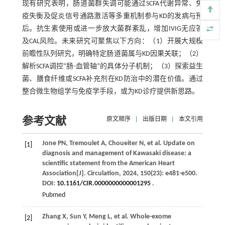
现有研究表明，肠道菌群失调可能通过SCFA代谢异常、免
疫失衡及促炎信号通路激活等多重机制参与KD的发病与预
后。抗生素使用或进一步放大菌群紊乱，增加IVIG无应答
及CAL风险。未来研究可聚焦以下方向：（1）开展大规模
前瞻性队列研究，明确特定肠道菌属与KD因果关联；（2）
解析SCFA调控“肠-血管轴”的具体分子机制；（3）探索益生
菌、膳食纤维或SCFA补充剂在KD防治中的潜在价值。通过
整合微生物组学与免疫学手段，或为KD诊疗提供新思路。
参考文献
原文顺序
|
出版日期
|
本文引用
Jone
PN
,
Tremoulet
A
,
Choueiter
N
,
et al
. Update on
[1]
diagnosis and management of Kawasaki disease: a
scientific statement from the American Heart
Association[J].
Circulation
,
2024
,
150
(23): e481-e500.
DOI:
10.1161/CIR.0000000000001295
.
Pubmed
Zhang
X
,
Sun
Y
,
Meng
L
,
et al
. Whole-exome
[2]