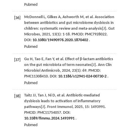
Pubmed
McDonnell
L
,
Gilkes
A
,
Ashworth
M
,
et al
. Association
[36]
between antibiotics and gut microbiome dysbiosis in
children: systematic review and meta-analysis[J].
Gut
Microbes
,
2021
,
13
(1): 1-18. PMCID: PMC7928022.
DOI:
10.1080/19490976.2020.1870402
.
Pubmed
Gu
H
,
Tao
E
,
Fan
Y
,
et al
. Effect of β-lactam antibiotics
[37]
on the gut microbiota of term neonates[J].
Ann Clin
Microbiol Antimicrob
,
2024
,
23
(1): 69. PMCID:
PMC11308410. DOI:
10.1186/s12941-024-00730-2
.
Pubmed
Taitz
JJ
,
Tan
J
,
Ni
D
,
et al
. Antibiotic-mediated
[38]
dysbiosis leads to activation of inflammatory
pathways[J].
Front Immunol
,
2025
,
15
: 1493991.
PMCID: PMC11754057. DOI:
10.3389/fimmu.2024.1493991
.
Pubmed