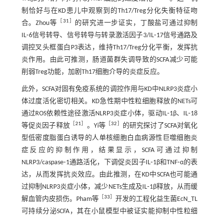
制恰好与在KD患儿中观察到的Th17/Treg分化失衡特征吻
［
31
］
合。Zhou等
的研究进一步证实，丁酸盐可通过抑制
IL⁃6信号转导、信号转导与转录激活因子3/IL⁃17信号通路及
调控叉头框蛋白P3表达，维持Th17/Treg分化平衡，发挥抗
炎作用。由此可推测，肠道菌群失调导致的SCFA减少可能
削弱Treg功能，加剧Th17细胞介导的炎症反应。
此外，SCFA对固有免疫系统的调控作用与KD中NLRP3炎症小
体过度活化密切相关。KD急性期中性粒细胞释放的NETs可
通过ROS依赖性途径激活NLRP3炎症小体，驱动IL⁃1β、IL⁃18
［
21
］
［
32
］
等促炎因子释放
。Yi等
的研究探讨了SCFA对氧化
型低密度脂蛋白诱导的人单核细胞白血病源性巨噬细胞炎
症反应的抑制作用，结果显示，SCFA可通过抑制
NLRP3/caspase⁃1通路活化，下调促炎因子IL⁃1β和TNF⁃α的表
达，从而发挥抗炎效应。由此推测，在KD中SCFA也可能通
过抑制NLRP3炎症小体，减少NETs生成及IL⁃1β释放，从而缓
［
33
］
解血管内皮损伤。Pham等
开发的工程化益生菌EcN_TL
可持续分泌SCFA，其在小鼠模型中被证实能抑制中性粒细