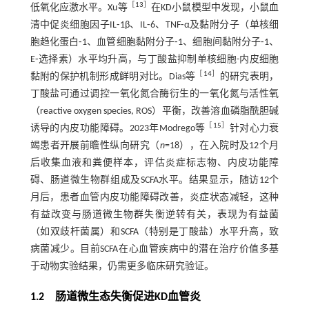
［
13
］
低氧化应激水平。Xu等
在KD小鼠模型中发现，小鼠血
清中促炎细胞因子IL⁃1β、IL⁃6、TNF⁃α及黏附分子（单核细
胞趋化蛋白⁃1、血管细胞黏附分子⁃1、细胞间黏附分子⁃1、
E⁃选择素）水平均升高，与丁酸盐抑制单核细胞-内皮细胞
［
14
］
黏附的保护机制形成鲜明对比。Dias等
的研究表明，
丁酸盐可通过调控一氧化氮合酶衍生的一氧化氮与活性氧
（reactive oxygen species, ROS）平衡，改善溶血磷脂酰胆碱
［
15
］
诱导的内皮功能障碍。2023年Modrego等
针对心力衰
竭患者开展前瞻性纵向研究（
n
=18），在入院时及12个月
后收集血液和粪便样本，评估炎症标志物、内皮功能障
碍、肠道微生物群组成及SCFA水平。结果显示，随访12个
月后，患者血管内皮功能障碍改善，炎症状态减轻，这种
有益改变与肠道微生物群失衡逆转有关，表现为有益菌
（如双歧杆菌属）和SCFA（特别是丁酸盐）水平升高，致
病菌减少。目前SCFA在心血管疾病中的潜在治疗价值多基
于动物实验结果，仍需更多临床研究验证。
1.2 肠道微生态失衡促进KD血管炎