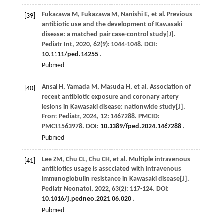
Fukazawa
M
,
Fukazawa
M
,
Nanishi
E
,
et al
. Previous
[39]
antibiotic use and the development of Kawasaki
disease: a matched pair case-control study[J].
Pediatr Int
,
2020
,
62
(9): 1044-1048. DOI:
10.1111/ped.14255
.
Pubmed
Ansai
H
,
Yamada
M
,
Masuda
H
,
et al
. Association of
[40]
recent antibiotic exposure and coronary artery
lesions in Kawasaki disease: nationwide study[J].
Front Pediatr
,
2024
,
12
: 1467288. PMCID:
PMC11563978. DOI:
10.3389/fped.2024.1467288
.
Pubmed
Lee
ZM
,
Chu
CL
,
Chu
CH
,
et al
. Multiple intravenous
[41]
antibiotics usage is associated with intravenous
immunoglobulin resistance in Kawasaki disease[J].
Pediatr Neonatol
,
2022
,
63
(2): 117-124. DOI:
10.1016/j.pedneo.2021.06.020
.
Pubmed