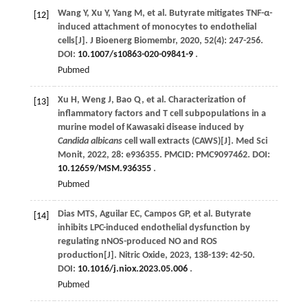
Wang
Y
,
Xu
Y
,
Yang
M
,
et al
. Butyrate mitigates TNF-α-
[12]
induced attachment of monocytes to endothelial
cells[J].
J Bioenerg Biomembr
,
2020
,
52
(4): 247-256.
DOI:
10.1007/s10863-020-09841-9
.
Pubmed
Xu
H
,
Weng
J
,
Bao
Q
,
et al
. Characterization of
[13]
inflammatory factors and T cell subpopulations in a
murine model of Kawasaki disease induced by
Candida albicans
cell wall extracts (CAWS)[J].
Med Sci
Monit
,
2022
,
28
: e936355. PMCID: PMC9097462. DOI:
10.12659/MSM.936355
.
Pubmed
Dias
MTS
,
Aguilar
EC
,
Campos
GP
,
et al
. Butyrate
[14]
inhibits LPC-induced endothelial dysfunction by
regulating nNOS-produced NO and ROS
production[J].
Nitric Oxide
,
2023
,
138-139
: 42-50.
DOI:
10.1016/j.niox.2023.05.006
.
Pubmed