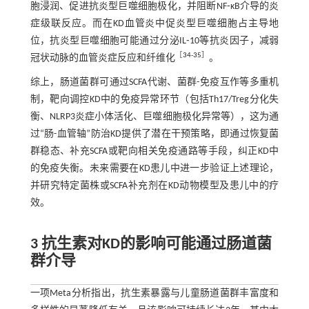
胞浸润、促进抗炎型巨噬细胞极化，并阻断NF⁃κB介导的炎
症级联反应。而在KD血管炎中促炎型巨噬细胞占主导地
位，抗炎型巨噬细胞可能通过分泌IL⁃10等抗炎因子，减弱
［
34
-
35
］
冠状动脉的血管炎症反应和纤维化
。
综上，肠道菌群可通过SCFA代谢、菌群-免疫互作等多重机
制，靶向调控KD中的免疫异常环节（包括Th17/Treg分化失
衡、NLRP3炎症小体活化、巨噬细胞极化异常等），这为通
过“肠-血管轴”防治KD提供了潜在干预策略，即通过恢复菌
群稳态、补充SCFA或靶向相关免疫通路等手段，纠正KD中
的免疫失衡。未来需要在KD患儿中进一步验证上述理论，
并研究特定菌株或SCFA补充剂在KD动物模型及患儿中的疗
效。
3 抗生素对KD的影响可能通过肠道菌
群介导
一项Meta分析指出，抗生素暴露与儿童肠道菌群丰富度和