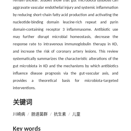
remain unclear. Studies show that gut microbiota dysbiosis can
aggravate vascular endothelial injury and systemic inflammation
by reducing short-chain fatty acid production and activating the
nucleotide-binding domain leucine-rich repeat and pyrin
domain-containing receptor 3 inflammasome. Antibiotic use
may further disrupt microbial homeostasis, decrease the
response rate to intravenous immunoglobulin therapy in KD,
and increase the risk of coronary artery lesions. This review
systematically summarizes the characteristic alterations of the
gut microbiota in KD and the mechanisms by which antibiotics
influence disease prognosis via the gut-vascular axis, and
provides a theoretical basis for microbiota-targeted
interventions.
关键词
川崎病
/
肠道菌群
/
抗生素
/
儿童
Key words