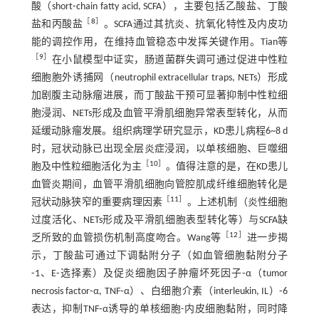
酸（short⁃chain fatty acid, SCFA），主要包括乙酸盐、丁酸
［
8
］
盐和丙酸盐
。SCFA通过其抗炎、抗氧化特性及内皮功
能的调控作用，在维持血管稳态中发挥关键作用。Tian等
［
9
］
在小鼠模型中证实，肠道菌群失调可通过促进中性粒
细胞胞外诱捕网（neutrophil extracellular traps, NETs）形成
加剧腹主动脉瘤进展，而丁酸盐干预可显著抑制中性粒细
胞浸润、NETs形成及血管平滑肌细胞异常表型转化，从而
延缓动脉瘤发展。组织病理学研究显示，KD患儿病程6~8 d
时，冠状动脉已出现全层炎症浸润，以单核细胞、巨噬细
［
10
］
胞及中性粒细胞活化为主
。值得注意的是，在KD患儿
血管炎期间，血管平滑肌细胞向管腔肌成纤维细胞转化是
［
11
］
冠状动脉狭窄的重要病理因素
。上述机制（炎性细胞
过度活化、NETs形成及平滑肌细胞表型转化等）与SCFA缺
［
12
］
乏所致的血管损伤机制高度吻合。Wang等
进一步揭
示，丁酸盐可通过下调黏附分子（如血管细胞黏附分子
⁃1、E⁃选择素）及促炎细胞因子肿瘤坏死因子⁃α（tumor
necrosis factor⁃α, TNF⁃α）、白细胞介素（interleukin, IL）⁃6
表达，抑制TNF⁃α诱导的单核细胞-内皮细胞黏附，同时降