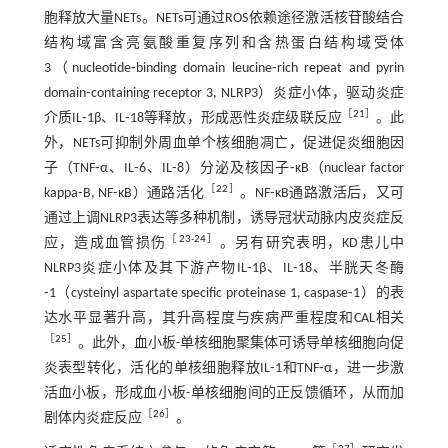
胞释放大量NETs。NETs可通过ROS依赖途径激活核苷酸结合
结构域富含亮氨酸重复序列和含热蛋白结构域受体
3（nucleotide⁃binding domain leucine⁃rich repeat and pyrin
domain⁃containing receptor 3, NLRP3）炎症小体，驱动炎症
［
21
］
介质IL⁃1β、IL⁃18等释放，形成恶性炎症级联反应
。此
外，NETs可抑制外周血单个核细胞凋亡，促进促炎细胞因
子（TNF⁃α、IL⁃6、IL⁃8）分泌及核因子⁃κB（nuclear factor
［
22
］
kappa⁃B, NF⁃κB）通路活化
。NF⁃κB通路激活后，又可
通过上调NLRP3表达等多种机制，诱导冠状动脉内皮炎症反
［
23
-
24
］
应，造成血管损伤
。另有研究表明，KD患儿中
NLRP3炎症小体及其下游产物IL⁃1β、IL⁃18、半胱天冬酶
⁃1（cysteinyl aspartate specific proteinase 1, caspase⁃1）的表
达水平显著升高，其升高程度与疾病严重程度和CAL相关
［
25
］
。此外，血小板-单核细胞聚集体可诱导单核细胞向促
炎表型转化，活化的单核细胞释放IL⁃1和TNF⁃α，进一步激
活血小板，形成血小板-单核细胞间的正反馈循环，从而加
［
26
］
剧体内炎症反应
。