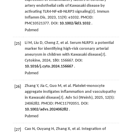
artery endothelial cells of Kawasaki disease by
activating TLR4-NF-κB-NLRP3 signaling[J].
Immun
Inflamm Dis
,
2023
,
11
(9): e1032. PMCID:
PMC10521377. DOI:
10.1002/iid3.1032
.
Pubmed
Li
M
,
Liu
D
,
Cheng
Z
,
et al
. Serum NLRP3: a potential
[25]
marker for identifying high-risk coronary arterial
aneurysm in children with Kawasaki disease[J].
Cytokine
,
2024
,
180
: 156667. DOI:
10.1016/j.cyto.2024.156667
.
Pubmed
Zhang
Y
,
Jia
C
,
Guo
M
,
et al
. Platelet-monocyte
[26]
aggregate instigates inflammation and vasculopathy
in Kawasaki disease[J].
Adv Sci (Weinh)
,
2025
,
12
(5):
2406282. PMCID: PMC11792051. DOI:
10.1002/advs.202406282
.
Pubmed
Cao
N
,
Ouyang
H
,
Zhang
X
,
et al
. Integration of
[27]