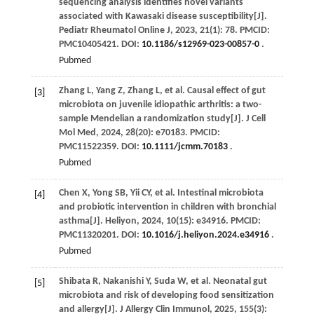
sequencing analysis identifies novel variants
associated with Kawasaki disease susceptibility[J].
Pediatr Rheumatol Online J
,
2023
,
21
(1): 78. PMCID:
PMC10405421. DOI:
10.1186/s12969-023-00857-0
.
Pubmed
Zhang
L
,
Yang
Z
,
Zhang
L
,
et al
. Causal effect of gut
[3]
microbiota on juvenile idiopathic arthritis: a two-
sample Mendelian a randomization study[J].
J Cell
Mol Med
,
2024
,
28
(20): e70183. PMCID:
PMC11522359. DOI:
10.1111/jcmm.70183
.
Pubmed
Chen
X
,
Yong
SB
,
Yii
CY
,
et al
. Intestinal microbiota
[4]
and probiotic intervention in children with bronchial
asthma[J].
Heliyon
,
2024
,
10
(15): e34916. PMCID:
PMC11320201. DOI:
10.1016/j.heliyon.2024.e34916
.
Pubmed
Shibata
R
,
Nakanishi
Y
,
Suda
W
,
et al
. Neonatal gut
[5]
microbiota and risk of developing food sensitization
and allergy[J].
J Allergy Clin Immunol
,
2025
,
155
(3):