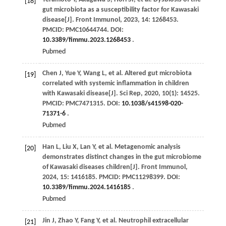
[18]
gut microbiota as a susceptibility factor for Kawasaki
disease[J].
Front Immunol
,
2023
,
14
: 1268453.
PMCID: PMC10644744. DOI:
10.3389/fimmu.2023.1268453
.
Pubmed
Chen
J
,
Yue
Y
,
Wang
L
,
et al
. Altered gut microbiota
[19]
correlated with systemic inflammation in children
with Kawasaki disease[J].
Sci Rep
,
2020
,
10
(1): 14525.
PMCID: PMC7471315. DOI:
10.1038/s41598-020-
71371-6
.
Pubmed
Han
L
,
Liu
X
,
Lan
Y
,
et al
. Metagenomic analysis
[20]
demonstrates distinct changes in the gut microbiome
of Kawasaki diseases children[J].
Front Immunol
,
2024
,
15
: 1416185. PMCID: PMC11298399. DOI:
10.3389/fimmu.2024.1416185
.
Pubmed
Jin
J
,
Zhao
Y
,
Fang
Y
,
et al
. Neutrophil extracellular
[21]