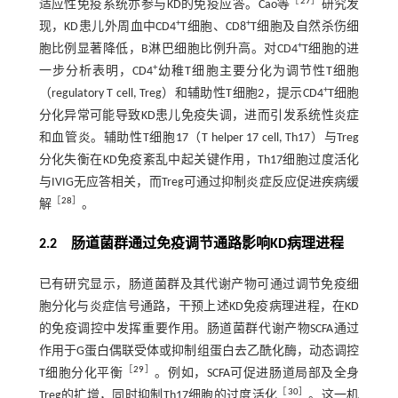
［
27
］
适应性免疫系统亦参与KD的免疫应答。Cao等
研究发
+
+
现，KD患儿外周血中CD4
T细胞、CD8
T细胞及自然杀伤细
+
胞比例显著降低，B淋巴细胞比例升高。对CD4
T细胞的进
+
一步分析表明，CD4
幼稚T细胞主要分化为调节性T细胞
+
（regulatory T cell, Treg）和辅助性T细胞2，提示CD4
T细胞
分化异常可能导致KD患儿免疫失调，进而引发系统性炎症
和血管炎。辅助性T细胞17（T helper 17 cell, Th17）与Treg
分化失衡在KD免疫紊乱中起关键作用，Th17细胞过度活化
与IVIG无应答相关，而Treg可通过抑制炎症反应促进疾病缓
［
28
］
解
。
2.2 肠道菌群通过免疫调节通路影响KD病理进程
已有研究显示，肠道菌群及其代谢产物可通过调节免疫细
胞分化与炎症信号通路，干预上述KD免疫病理进程，在KD
的免疫调控中发挥重要作用。肠道菌群代谢产物SCFA通过
作用于G蛋白偶联受体或抑制组蛋白去乙酰化酶，动态调控
［
29
］
T细胞分化平衡
。例如，SCFA可促进肠道局部及全身
［
30
］
Treg的扩增，同时抑制Th17细胞的过度活化
。这一机