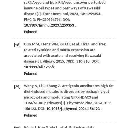
scRNA-seq and bulk RNA-seq uncover perturbed
immune cell types and pathways of Kawasaki
disease[J].
Front Immunol
,
2023
,
14
: 1259353.
PMCID: PMC10568768. DOI:
10.3389/fimmu.2023.1259353
.
Pubmed
Guo
MM
,
Tseng
WN
,
Ko
CH
,
et al
. Th17- and Treg-
[28]
related cytokine and mRNA expression are
associated with acute and resolving Kawasaki
disease[J].
Allergy
,
2015
,
70
(3): 310-318. DOI:
10.1111/all.12558
.
Pubmed
Wang
N
,
Li
C
,
Zhang
Z
. Arctigenin ameliorates high-fat
[29]
diet-induced metabolic disorders by reshaping gut
microbiota and modulating GPR/HDAC3 and
TLR4/NF-κB pathways[J].
Phytomedicine
,
2024
,
135
:
156123. DOI:
10.1016/j.phymed.2024.156123
.
Pubmed
Wang
J
,
Hou
Y
,
Mu
L
,
et al
. Gut microbiota