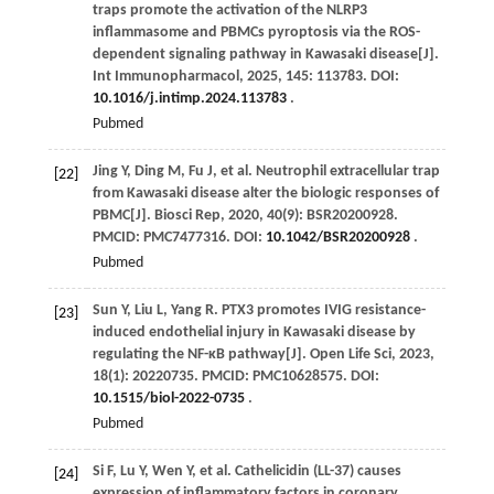
traps promote the activation of the NLRP3
inflammasome and PBMCs pyroptosis via the ROS-
dependent signaling pathway in Kawasaki disease[J].
Int Immunopharmacol
,
2025
,
145
: 113783. DOI:
10.1016/j.intimp.2024.113783
.
Pubmed
Jing
Y
,
Ding
M
,
Fu
J
,
et al
. Neutrophil extracellular trap
[22]
from Kawasaki disease alter the biologic responses of
PBMC[J].
Biosci Rep
,
2020
,
40
(9): BSR20200928.
PMCID: PMC7477316. DOI:
10.1042/BSR20200928
.
Pubmed
Sun
Y
,
Liu
L
,
Yang
R
. PTX3 promotes IVIG resistance-
[23]
induced endothelial injury in Kawasaki disease by
regulating the NF-κB pathway[J].
Open Life Sci
,
2023
,
18
(1): 20220735. PMCID: PMC10628575. DOI:
10.1515/biol-2022-0735
.
Pubmed
Si
F
,
Lu
Y
,
Wen
Y
,
et al
. Cathelicidin (LL-37) causes
[24]
expression of inflammatory factors in coronary