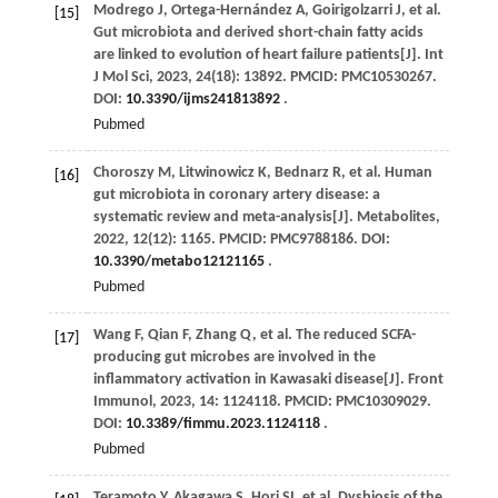
Modrego
J
,
Ortega-Hernández
A
,
Goirigolzarri
J
,
et al
.
[15]
Gut microbiota and derived short-chain fatty acids
are linked to evolution of heart failure patients[J].
Int
J Mol Sci
,
2023
,
24
(18): 13892. PMCID: PMC10530267.
DOI:
10.3390/ijms241813892
.
Pubmed
Choroszy
M
,
Litwinowicz
K
,
Bednarz
R
,
et al
. Human
[16]
gut microbiota in coronary artery disease: a
systematic review and meta-analysis[J].
Metabolites
,
2022
,
12
(12): 1165. PMCID: PMC9788186. DOI:
10.3390/metabo12121165
.
Pubmed
Wang
F
,
Qian
F
,
Zhang
Q
,
et al
. The reduced SCFA-
[17]
producing gut microbes are involved in the
inflammatory activation in Kawasaki disease[J].
Front
Immunol
,
2023
,
14
: 1124118. PMCID: PMC10309029.
DOI:
10.3389/fimmu.2023.1124118
.
Pubmed
Teramoto
Y
,
Akagawa
S
,
Hori
SI
,
et al
. Dysbiosis of the