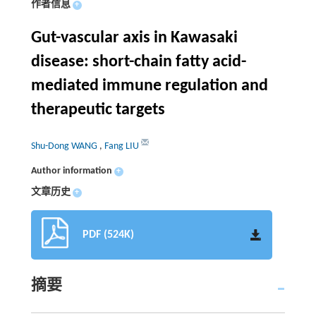
作者信息
+
Gut-vascular axis in Kawasaki
disease: short-chain fatty acid-
mediated immune regulation and
therapeutic targets
Shu-Dong WANG
,
Fang LIU
Author information
+
文章历史
+
PDF (524K)
摘要