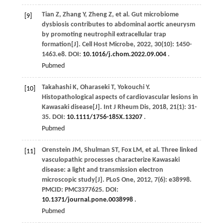
Tian
Z
,
Zhang
Y
,
Zheng
Z
,
et al
. Gut microbiome
[9]
dysbiosis contributes to abdominal aortic aneurysm
by promoting neutrophil extracellular trap
formation[J].
Cell Host Microbe
,
2022
,
30
(10): 1450-
1463.e8. DOI:
10.1016/j.chom.2022.09.004
.
Pubmed
Takahashi
K
,
Oharaseki
T
,
Yokouchi
Y
.
[10]
Histopathological aspects of cardiovascular lesions in
Kawasaki disease[J].
Int J Rheum Dis
,
2018
,
21
(1): 31-
35. DOI:
10.1111/1756-185X.13207
.
Pubmed
Orenstein
JM
,
Shulman
ST
,
Fox
LM
,
et al
. Three linked
[11]
vasculopathic processes characterize Kawasaki
disease: a light and transmission electron
microscopic study[J].
PLoS One
,
2012
,
7
(6): e38998.
PMCID: PMC3377625. DOI:
10.1371/journal.pone.0038998
.
Pubmed