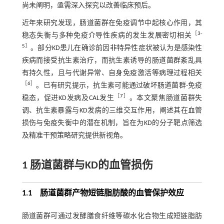
尚未阐明，亟需深入探究以改善临床预后。
近年来研究发现，肠道菌群在免疫调节中起核心作用，其
［
3
-
稳态失衡与多种免疫介导性疾病的发生发展密切相关
5
］
。部分KD患儿在确诊前因非特异性症状被认为是感染性
疾病而接受抗生素治疗，而抗生素诱导的肠道菌群紊乱具
有持久性，且与代谢异常、自身免疫激活等病理过程相关
［
6
］
。已有研究提示，抗生素可能通过破坏肠道菌群-免疫
［
7
］
稳态，促进KD发病及CAL发生
。本文聚焦肠道菌群失
调、抗生素暴露与KD发病的三维交互作用，阐述其在血管
损伤与免疫失衡中的潜在机制，旨在为KD的分子靶点筛选
及精准干预策略研究提供新视角。
1 肠道菌群与KD的血管损伤
1.1 肠道菌群产物短链脂肪酸的血管保护效应
肠道菌群可通过发酵膳食纤维等碳水化合物生成短链脂肪