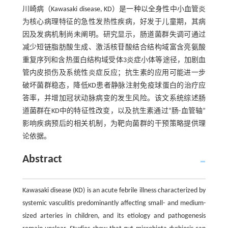
川崎病（Kawasaki disease, KD）是一种以全身性中小血管炎
为核心病理特征的急性发热性疾病，好发于儿童期，其病
因及发病机制尚未阐明。研究显示，肠道菌群失调可通过
减少短链脂肪酸生成、激活核苷酸结合结构域富含亮氨酸
重复序列和含热蛋白结构域受体3炎症小体等途径，加剧血
管内皮损伤及系统性炎症反应；抗生素的应用可能进一步
破坏菌群稳态，降低KD患者静脉注射免疫球蛋白的治疗应
答率，并增加冠状动脉病变的发生风险。该文系统综述肠
道菌群在KD中的特征性改变，以及抗生素通过“肠-血管轴”
影响疾病预后的相关机制，为靶向菌群的干预策略提供理
论依据。
Abstract
Kawasaki disease (KD) is an acute febrile illness characterized by
systemic vasculitis predominantly affecting small- and medium-
sized arteries in children, and its etiology and pathogenesis