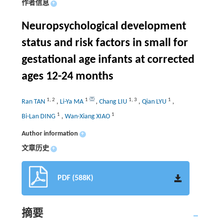
作者信息
+
Neuropsychological development
status and risk factors in small for
gestational age infants at corrected
ages 12-24 months
1
,
2
1
1
,
3
1
Ran TAN
,
Li-Ya MA
,
Chang LIU
,
Qian LYU
,
1
1
Bi-Lan DING
,
Wan-Xiang XIAO
Author information
+
文章历史
+
PDF (588K)
摘要