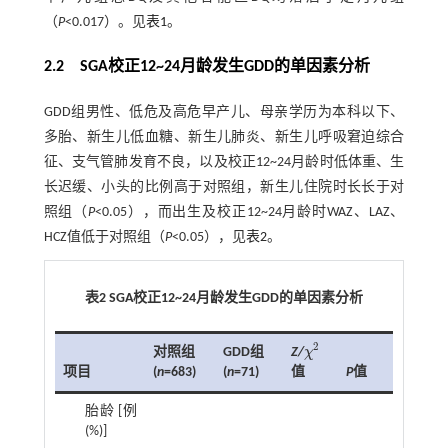
（
P
<0.017）。见
表1
。
2.2 SGA校正12~24月龄发生GDD的单因素分析
GDD组男性、低危及高危早产儿、母亲学历为本科以下、
多胎、新生儿低血糖、新生儿肺炎、新生儿呼吸窘迫综合
征、支气管肺发育不良，以及校正12~24月龄时低体重、生
长迟缓、小头的比例高于对照组，新生儿住院时长长于对
照组（
P
<0.05），而出生及校正12~24月龄时WAZ、LAZ、
HCZ值低于对照组（
P
<0.05），见
表2
。
表2 SGA校正12~24月龄发生GDD的单因素分析
2
对照组
GDD组
Z/
χ
χ
2
项目
(
n
=683)
(
n
=71)
P
值
值
胎龄 [例
(%)]