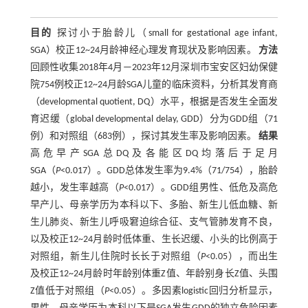
目的
探讨小于胎龄儿（small for gestational age infant,
SGA）校正12~24月龄神经心理发育现状及影响因素。
方法
回顾性收集2018年4月—2023年12月深圳市宝安区妇幼保健
院754例校正12~24月龄SGA儿童的临床资料，分析其发育商
（developmental quotient, DQ）水平，根据是否发生全面发
育迟缓（global developmental delay, GDD）分为GDD组（71
例）和对照组（683例），探讨其发生率及影响因素。
结果
高危早产SGA总DQ及各能区DQ均落后于足月
SGA（
P
<0.017）。GDD总体发生率为9.4%（71/754），胎龄
越小，发生率越高（
P
<0.017）。GDD组男性、低危及高危
早产儿、母亲学历为本科以下、多胎、新生儿低血糖、新
生儿肺炎、新生儿呼吸窘迫综合征、支气管肺发育不良，
以及校正12~24月龄时低体重、生长迟缓、小头的比例高于
对照组，新生儿住院时长长于对照组（
P
<0.05），而出生
及校正12~24月龄时年龄别体重Z值、年龄别身长Z值、头围
Z值低于对照组（
P
<0.05）。多因素logistic回归分析显示，