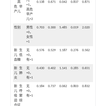
儿
高
0.138
0.671
0.042
0.837
0.871
0.234~3.
=1，
危早
高危
产儿
早产
儿=2
性别
男性
0.703
0.300
5.485
0.019
2.020
1.122~3.
=0，
女性
=1
新生
无
0.576
0.529
1.187
0.276
0.562
0.640~5.
儿低
=0，
血糖
有=1
新生
无
0.430
0.402
1.141
0.285
0.651
0.296~1.
儿肺
=0，
炎
有=1
新生
无
0.184
0.737
0.062
0.803
0.832
0.196~3.
儿呼
=0，
吸窘
有=1
迫综
合征