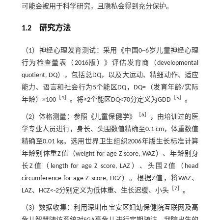
可能会被用于科学研究，且隐私会得到充分保护。
1.2 研究方法
（1）神经心理发育测试：采用《中国0~6岁儿童神经心理
行为检查量表（2016版）》评估发育商（developmental
quotient, DQ），包括总DQ，以及大运动、精细动作、适应
能力、语言和社会行为5个能区DQ，DQ=（发育年龄/实际
［
4
］
［
5
］
年龄）×100
。将≥2个能区DQ<70分定义为GDD
。
［
6
］
（2）体格测量：参照《儿童保健学》
，由培训过的医
学专业人员进行，身长、头围数值精确至0.1 cm，体重数值
精确至0.01 kg。选用世界卫生组织2006年版生长标准计算
年龄别体重Z值（weight for age Z score, WAZ）、年龄别身
长Z值（length for age Z score, LAZ）、头围Z值（head
circumference for age Z score, HCZ）。根据Z值，将WAZ、
［
7
］
LAZ、HCZ<-2分别定义为低体重、生长迟缓、小头
。
（3）数据收集：利用深圳市宝安区妇幼保健院互联网及高