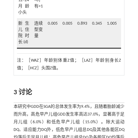
12~24
=0，
月龄
有=1
小头
新生
连续
0.005
0.005
0.893
0.345
1.005
0.995~1.
儿住
型变
院时
量
长 (d)
注：
［WAZ］年龄别体重Z值；［LAZ］年龄别身长Z
值；［HCZ］头围Z值。
3 讨论
本研究中GDD在SGA的总体发生率为9.4%，且随着胎龄减少
而升高，高危早产儿组GDD发生率高达37.0%，显著高于足
月儿组（6.0%）和低危早产儿组（15.0%）。除大运动
DQ、适应能力DQ外，低危早产儿组总DQ及其他各能区DQ
均落后于足月儿组；高危早产儿组总DQ及各能区DQ均落后