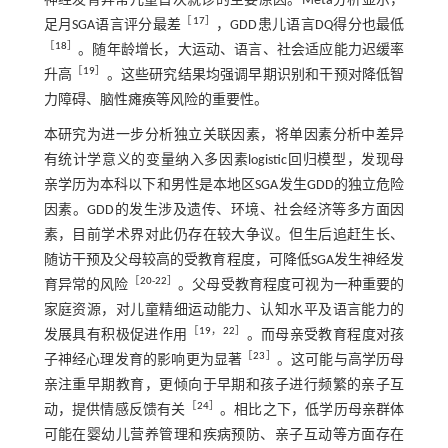
神经发育异常儿童首次就诊的主要原因。Meta分析显示，
［
17
］
足月SGA语言评分最差
，GDD患儿语言DQ得分也最低
［
18
］
。随年龄增长，大运动、语言、社会适应能力迟缓率
［
19
］
升高
。这些研究结果均强调早期识别和干预对降低智
力障碍、脑性瘫痪等风险的重要性。
本研究为进一步分析独立关联因素，将单因素分析中差异
有统计学意义的变量纳入多因素logistic回归模型，发现母
亲学历为本科以下和男性是本地区SGA发生GDD的独立危险
因素。GDD的发生涉及遗传、环境、社会经济等多方面因
素，目前学术界对此仍存在较大争议。但生后追赶生长、
随访干预及父母较高的受教育程度，可降低SGA发生神经发
［
20
-
22
］
育异常的风险
。父母受教育程度可视为一种重要的
家庭资源，对儿童精细运动能力、认知水平及语言能力的
［
19
，
22
］
发展具有积极促进作用
。而母亲受教育程度对孩
［
23
］
子神经心理发育的影响更为显著
。这可能与高学历母
亲注重早期教育，更倾向于早期和孩子进行频繁的亲子互
［
24
］
动，提供情感反馈有关
。相比之下，低学历母亲群体
可能在婴幼儿营养管理和疾病预防、亲子互动等方面存在