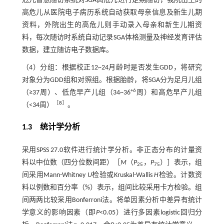
危儿智慧随访系统对SGA高危儿进行定期随访，我院出生的
高危儿从医院电子病历系统自动获取母亲信息及新生儿期
资料，外院出生的高危儿则手动录入母亲和新生儿期资
料，每次随访时系统自动记录SGA体格测量及神经发育评估
数据，建立随访电子数据库。
（4）分组：根据校正12~24月龄时是否发生GDD，将研究
对象分为GDD组和对照组。根据胎龄，将SGA分为足月儿组
+6
（≥37周）、低危早产儿组（34~36
周）和高危早产儿组
［
8
］
（<34周）
。
1.3 统计学分析
采用SPSS 27.0软件进行统计学分析。非正态分布的计量资
料以中位数（四分位数间距）［
M
（
P
，
P
）］表示，组
25
75
间采用Mann-Whitney
U
检验或Kruskal-Wallis
H
检验。计数资
料以例数和百分率（%）表示，组间比较采用卡方检验。组
间两两比较采用Bonferroni法。将单因素分析中差异有统计
学意义的影响因素（即
P
<0.05）进行多因素logistic回归分