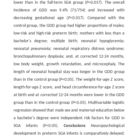
lower than in the full-term SGA group (
P
<0.017). The overall
incidence of GDD was 9.4% (71/754) and increased with
decreasing gestational age (
P
<0.017). Compared with the
control group, the GDD group had higher proportions of males;
low-risk and high-risk preterm birth; mothers with less than a
bachelor's degree; multiple birth; neonatal hypoglycemia;
neonatal pneumonia; neonatal respiratory distress syndrome;
bronchopulmonary dysplasia; and, at corrected 12-24 months,
low body weight, growth retardation, and microcephaly. The
length of neonatal hospital stay was longer in the GDD group
than in the control group (
P
<0.05). The weight-for-age Z score,
length-for-age Z score, and head circumference-for-age Z score
at birth and at corrected 12-24 months were lower in the GDD
group than in the control group (
P
<0.05). Multivariable logistic
regression showed that male sex and maternal education below
a bachelor's degree were independent risk factors for GDD in
SGA infants (
P
<0.05).
Conclusions
Neuropsychological
development in preterm SGA infants is comparatively delayed;