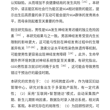
［
25
］
认知缺陷，从而增加不良健康结局的发生风险
。本研
究中，语言能区和社会行为能区是SGA相对弱势的能区，提
示出生后高质量的亲子互动可能会提升SGA群体的发育商水
平，而母亲则起着至关重要的作用。
既往研究指出，男性是SGA发生神经发育迟缓的独立危险因
［
26
］
素
，本研究结果与之一致。男孩神经发育受宫内生长
限制的影响更大，这可能与性别在神经发育过程中的生理
［
27
-
28
］
差异有关
。激素分泌水平和性染色体遗传等机制，
［
29
］
可能使男性更容易出现神经发育障碍
。此外，生命早
期外界环境刺激对神经系统恢复至关重要。有研究指出，
［
30
］
GDD男性首次就诊时间晚于女性
，这可能会导致男性
错过干预治疗的最佳时期。
本研究的优势在于：（1）时间跨度近6年，作为辖区妇幼
管理中心，研究对象出生于多家助产医院，有一定代表
性；（2）采用“互联网+智慧随访”模式，自动采集围产
期、新生儿期影响因素，数据及时录入随访系统，相对真
实、客观。本研究存在的局限性：（1）为回顾性研究，可