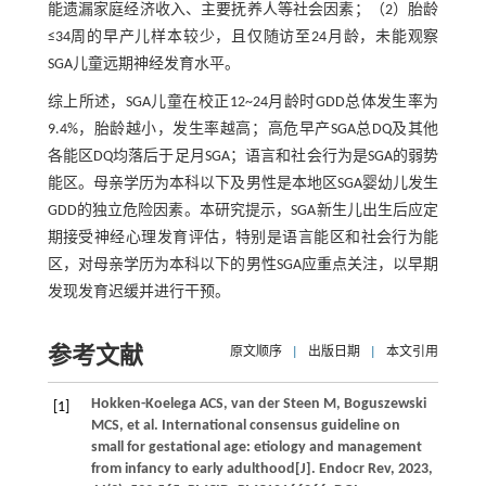
能遗漏家庭经济收入、主要抚养人等社会因素；（2）胎龄
≤34周的早产儿样本较少，且仅随访至24月龄，未能观察
SGA儿童远期神经发育水平。
综上所述，SGA儿童在校正12~24月龄时GDD总体发生率为
9.4%，胎龄越小，发生率越高；高危早产SGA总DQ及其他
各能区DQ均落后于足月SGA；语言和社会行为是SGA的弱势
能区。母亲学历为本科以下及男性是本地区SGA婴幼儿发生
GDD的独立危险因素。本研究提示，SGA新生儿出生后应定
期接受神经心理发育评估，特别是语言能区和社会行为能
区，对母亲学历为本科以下的男性SGA应重点关注，以早期
发现发育迟缓并进行干预。
参考文献
原文顺序
|
出版日期
|
本文引用
Hokken-Koelega
ACS
,
van der Steen
M
,
Boguszewski
[1]
MCS
,
et al
. International consensus guideline on
small for gestational age: etiology and management
from infancy to early adulthood[J].
Endocr Rev
,
2023
,