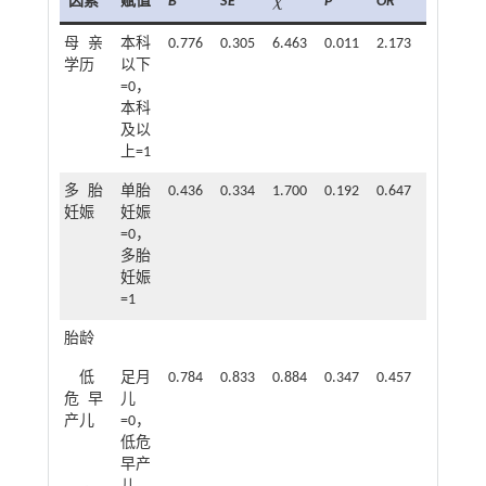
因素
赋值
B
SE
P
OR
95%
CI
χ
χ
2
母亲
本科
0.776
0.305
6.463
0.011
2.173
1.195~3.
学历
以下
=0，
本科
及以
上=1
多胎
单胎
0.436
0.334
1.700
0.192
0.647
0.336~1.
妊娠
妊娠
=0，
多胎
妊娠
=1
胎龄
低
足月
0.784
0.833
0.884
0.347
0.457
0.089~2.
危早
儿
产儿
=0，
低危
早产