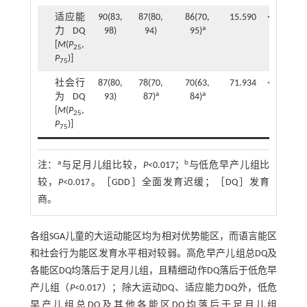
适应能
90(83,
87(80,
86(70,
15.590
<0.001
a
力DQ
98)
94)
95)
[
M
(
P
,
25
P
)]
75
社会行
87(80,
78(70,
70(63,
71.934
<0.001
a
a
为DQ
93)
87)
84)
[
M
(
P
,
25
P
)]
75
a
b
注：
与足月儿组比较，
P
<0.017；
与低危早产儿组比
较，
P
<0.017。［GDD］全面发育迟缓；［DQ］发育
商。
各组SGA儿童的大运动能区均为相对优势能区，而语言能区
和社会行为能区发育水平相对较弱。高危早产儿组总DQ及
各能区DQ均落后于足月儿组，且精细动作DQ落后于低危早
产儿组（
P
<0.017）；除大运动DQ、适应能力DQ外，低危
早产儿组总DQ及其他各能区DQ均落后于足月儿组