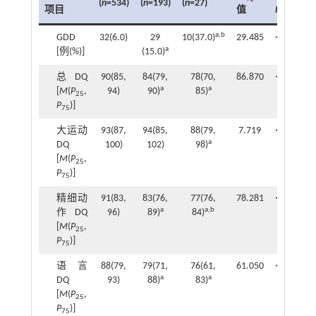
(
n
=534)
(
n
=193)
(
n
=27)
项目
P
值
值
a,b
GDD
32(6.0)
29
10(37.0)
29.485
<0.001
a
[例(%)]
(15.0)
总DQ
90(85,
84(79,
78(70,
86.870
<0.001
a
a
[
M
(
P
,
94)
90)
85)
25
P
)]
75
大运动
93(87,
94(85,
88(79,
7.719
<0.001
a
DQ
100)
102)
98)
[
M
(
P
,
25
P
)]
75
精细动
91(83,
83(76,
77(76,
78.281
<0.001
a
a,b
作DQ
96)
89)
84)
[
M
(
P
,
25
P
)]
75
语言
88(79,
79(71,
76(61,
61.050
<0.001
a
a
DQ
93)
88)
83)
[
M
(
P
,
25
P
)]
75