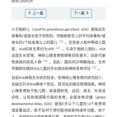
8830.2504129
上一篇
下一篇
小于胎龄儿（small for gestational age infant, SGA）是指出生
体重和/或身长低于同性别、同胎龄新生儿的平均体重和/或
［
1
］
身长的2个标准差以上的婴儿
。在低收入和中等收入国
［
2
］
家，SGA的发生率约为20%
。与适于胎龄儿相比，SGA
出现生长受限、神经心理发育障碍等风险更大，且是代谢
［
3
］
性疾病的高危人群
。因此，国际共识明确指出，生命
［
1
］
早期即应做好SGA儿童的生长随访和神经发育评估
。
目前SGA体格生长研究较多，但神经心理发育的研究较少，
且缺乏针对SGA群体个性化、规范化的随访管理指南。神经
心理发育始于胎儿期，涵盖感知觉、运动、语言、社会适
应性、认知和情感等方面的发育。全面发育迟缓（global
developmental delay, GDD）是指5岁以下儿童在≥2个发育领
域显著延迟，若不及时干预可能持续影响成年功能，给个