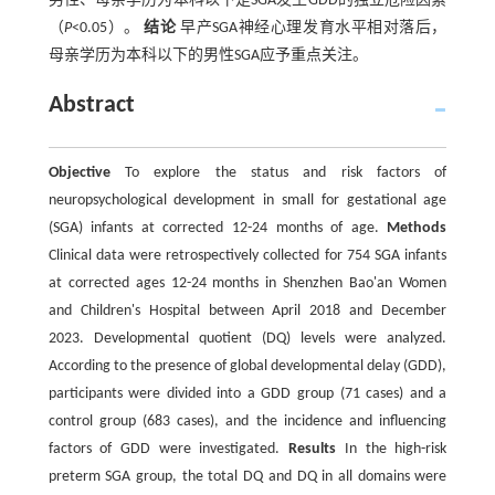
男性、母亲学历为本科以下是SGA发生GDD的独立危险因素
（
P
<0.05）。
结论
早产SGA神经心理发育水平相对落后，
母亲学历为本科以下的男性SGA应予重点关注。
Abstract
Objective
To explore the status and risk factors of
neuropsychological development in small for gestational age
(SGA) infants at corrected 12-24 months of age.
Methods
Clinical data were retrospectively collected for 754 SGA infants
at corrected ages 12-24 months in Shenzhen Bao'an Women
and Children's Hospital between April 2018 and December
2023. Developmental quotient (DQ) levels were analyzed.
According to the presence of global developmental delay (GDD),
participants were divided into a GDD group (71 cases) and a
control group (683 cases), and the incidence and influencing
factors of GDD were investigated.
Results
In the high-risk
preterm SGA group, the total DQ and DQ in all domains were