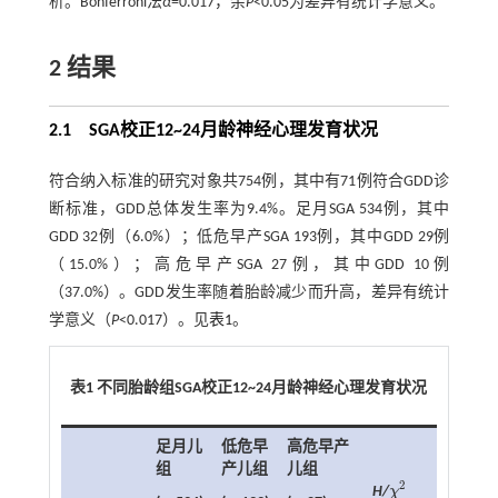
析。Bonferroni法
α
=0.017，余
P
<0.05为差异有统计学意义。
2 结果
2.1 SGA校正12~24月龄神经心理发育状况
符合纳入标准的研究对象共754例，其中有71例符合GDD诊
断标准，GDD总体发生率为9.4%。足月SGA 534例，其中
GDD 32例（6.0%）；低危早产SGA 193例，其中GDD 29例
（15.0%）；高危早产SGA 27例，其中GDD 10例
（37.0%）。GDD发生率随着胎龄减少而升高，差异有统计
学意义（
P
<0.017）。见
表1
。
表1 不同胎龄组SGA校正12~24月龄神经心理发育状况
足月儿
低危早
高危早产
组
产儿组
儿组
2
H/
χ
χ
2