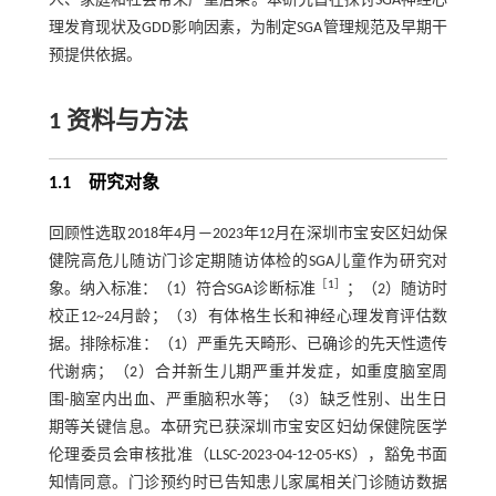
人、家庭和社会带来严重后果。本研究旨在探讨SGA神经心
理发育现状及GDD影响因素，为制定SGA管理规范及早期干
预提供依据。
1 资料与方法
1.1 研究对象
回顾性选取2018年4月—2023年12月在深圳市宝安区妇幼保
健院高危儿随访门诊定期随访体检的SGA儿童作为研究对
［
1
］
象。纳入标准：（1）符合SGA诊断标准
；（2）随访时
校正12~24月龄；（3）有体格生长和神经心理发育评估数
据。排除标准：（1）严重先天畸形、已确诊的先天性遗传
代谢病；（2）合并新生儿期严重并发症，如重度脑室周
围-脑室内出血、严重脑积水等；（3）缺乏性别、出生日
期等关键信息。本研究已获深圳市宝安区妇幼保健院医学
伦理委员会审核批准（LLSC-2023-04-12-05-KS），豁免书面
知情同意。门诊预约时已告知患儿家属相关门诊随访数据