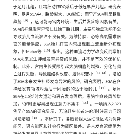
于足月儿组，且精细动作DQ落后于低危早产儿组。研究表
明，足月SGA中，胎龄越大，DQ越低；而早产SGA则呈相反
［
9
］
趋势
，这可能与宫内环境、生后并发症等因素有关。
SGA的神经发育异常往往始于胎儿期，主要与胎盘功能不全
导致胎儿血流灌注不良有关。为维持脑、心等高氧需求器
官的能量供应，SGA胎儿在宫内常出现脑血流重新分布现
［
10
］
象，但Meher等
指出，这种血流动力学改变反而增加
SGA未来发生神经发育异常的风险，并不是有效的保护机
制。此外，宫内生长受限引起大脑细胞的增殖、分化与凋
［
11
-
13
］
亡过程失衡，导致脑结构改变、脑体积变小
，增加
了SGA未来发生神经发育异常的风险。研究表明，SGA在各
［
14
］
神经发育领域均落后于同胎龄的适于胎龄儿
。足月
SGA在2.5岁时大运动和语言发育落后，患脑性瘫痪风险增
［
15
］
加，5岁时更容易出现注意力不集中
。一项纳入2 320
例早产SGA的研究显示，无追赶生长者5~8岁时注意力问题
［
16
］
风险增加
。本研究中，各胎龄组大运动能区均为优势
能区，语言能区和社会行为能区最差。语言发育迟缓常为