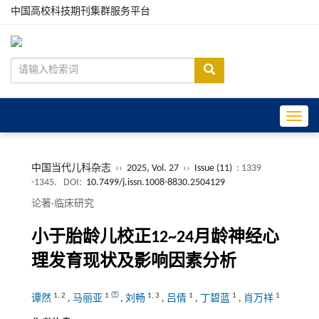
中国高校科技期刊集群服务平台
Toggle
中国当代儿科杂志
››
2025, Vol. 27
››
Issue (11)
: 1339
-1345.
DOI:
10.7499/j.issn.1008-8830.2504129
论著·临床研究
小于胎龄儿校正12~24月龄神经心
理发育现状及影响因素分析
1
,
2
1
1
,
3
1
1
1
谭然
,
马丽亚
,
刘畅
,
吕倩
,
丁碧蓝
,
肖万祥