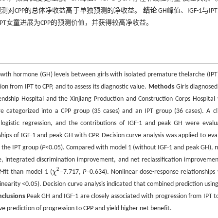
联合预测对CPP的总体净收益高于单独预测的净收益。
结论
GH峰值、IGF-1与IP
IPT女童进展为CPP的预测价值，并获得较高净收益。
owth hormone (GH) levels between girls with isolated premature thelarche (IPT
on from IPT to CPP, and to assess its diagnostic value.
Methods
Girls diagnosed
dship Hospital and the Xinjiang Production and Construction Corps Hospital
re categorized into a CPP group (35 cases) and an IPT group (36 cases). A cli
 logistic regression, and the contributions of IGF-1 and peak GH were evalu
nships of IGF-1 and peak GH with CPP. Decision curve analysis was applied to eva
 the IPT group (
P
<0.05). Compared with model 1 (without IGF-1 and peak GH), 
, integrated discrimination improvement, and net reclassification improvement
2
-fit than model 1 (
χ
=7.717,
P
=0.634). Nonlinear dose-response relationships
χ
2
inearity <0.05). Decision curve analysis indicated that combined prediction using
clusions
Peak GH and IGF-1 are closely associated with progression from IPT t
ve prediction of progression to CPP and yield higher net benefit.