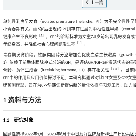
上一篇
单纯性乳房早发育（isolated premature thelarche, IPT）
小青春期有关。而6岁后出现的IPT则存在进展为中枢性性早熟（central precoci
［
3
］
健康产生不良影响
。CPP的诊断标准为女童7.5岁前出现乳房发育或
［
5
］
年终身高，并降低社会心理问题发生率
。
青春期发育阶段，性腺类固醇分泌增加会促使血清生长激素（growth hormone, GH
1）依赖于前垂体腺脉冲式分泌的GH，是评估GH/IGF-1轴激活状态的
［
7
-
8
］
骨龄、黄体生成素（luteinizing hormone, LH）存在相关性
。目前
CPP中的作用及应用价值探讨不足。本研究拟通过对比IPT女童及CPP女童
建预测模型，旨在为CPP早期诊断提供新的量化依据与预测工具，助力
1 资料与方法
1.1 研究对象
回顾性选择2022年1月—2023年8月于中日友好医院及新疆生产建设兵团