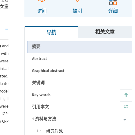
427
0
总趋
T女童
访问
被引
详细
相关文章
导航
) and
摘要
 with
Abstract
 were
nical
Graphical abstract
ated.
关键词
luate
model
Key words
 (all
 were
引用本文
 IGF-
1 资料与方法
o CPP
1.1 研究对象