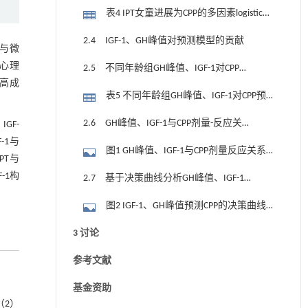
归分析（不含IGF-1、GH峰值）
表4 IPT女童进展为CPP的多因素logistic回
归分析（含IGF-1、GH峰值）
2.4 IGF-1、GH峰值对预测模型的贡献
能与微
心理
2.5 不同年龄组GH峰值、IGF-1对CPP的
高成
预测价值
表5 不同年龄组GH峰值、IGF-1对CPP预
测能力比较
2.6 GH峰值、IGF-1与CPP剂量-反应关
GF-
-1与
系
图1 GH峰值、IGF-1与CPP剂量反应关系
PT与
图A为GH峰值与CPP剂量反应关系，显示P
-1构
2.7 基于决策曲线分析GH峰值、IGF-1
总趋势=0.004，P非线性检验=0.027，两者
对CPP的预测价值
图2 IGF-1、GH峰值预测CPP的决策曲线
为非线性剂量-反应关系；图B为IGF-1与CPP
紫线表示对所有患儿均不进行干预，净收
剂量反应关系，P总趋势=0.021，P非线性
3 讨论
益为0；黑线表示对所有患儿均进行干预；
检验=0.045，两者为非线性剂量-反应关
参考文献
红线表示IGF-1预测CPP的净收益；绿线表
系；粉色实线表示IGF-1、GH峰值与CPP发
示GH峰值预测CPP的净收益；蓝线表示IGF-
生的剂量-反应关系；阴影表示剂量-反应
基金资助
1与GH峰值联合预测CPP的净收益；红线、
（2）
关系的95%置信区间；黑色虚线为OR。