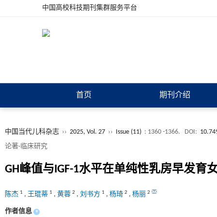
中国高校科技期刊集群服务平台
首页
期刊介绍
中国当代儿科杂志
››
2025, Vol. 27
››
Issue (11)
: 1360 -1366.
DOI:
10.74
论著·临床研究
GH峰值与IGF-1水平在单纯性乳房早发
1
1
2
1
2
2
陈杰
,
王琨蒂
,
黄蓉
,
刘书方
,
杨琦
,
杨丽
作者信息
+