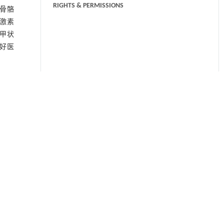
RIGHTS & PERMISSIONS
及骨骼
绿线、蓝线均高于黑线和紫线，表示三者
腺激素
均具有一定临床应用价值。
）甲状
友好医
RH激
2岁女
生终点
的标准