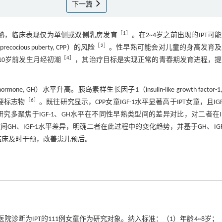
下一篇
［
1
］
为不完全性性早熟，临床表现仅为单侧或双侧乳房发育
。在2~4岁之前出现的IPT可
［
2
］
ous puberty, CPP）的风险
。性早熟可能会对儿童的身高发育及
［
4
］
10岁前发生月经初潮
，其治疗目标是实现正常的青春期发育进程，提
）水平升高。胰岛素样生长因子1（insulin-like growth factor-1, I
［
6
］
重要标志物
。既往研究显示，CPP女童IGF-1水平显著高于IPT女童，且IGF
研究多聚焦于IGF-1、GH水平在不同性早熟类型间的差异对比，对二者在I
间GH、IGF-1水平差异，明确二者在此过程中的变化趋势，并基于GH、IGF
临床及时干预，改善患儿预后。
医院诊断为IPT的111例女童作为研究对象。纳入标准：（1）年龄4~8岁；