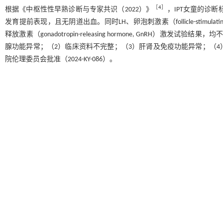
［
4
］
根据《中枢性性早熟诊断与专家共识（2022）》
，IPT女童的诊
发育提前表现，且无阴道出血。同时LH、卵泡刺激素（follicle-stimul
释放激素（gonadotropin-releasing hormone, GnRH
腺功能异常；（2）临床资料不完整；（3）肝肾及免疫功能异常；（4
院伦理委员会批准（2024-KY-086）。
1.2 IPT女童随访及分组
通过电话、门诊复诊进行随访工作。随访时间为1年，随访截止日期为20
发试验，以此判断IPT是否进展。具体终点判定标准如下：通过1年内实施的
童出现第二性征发育为青春早发育）。基于判定结果，剔除正常进入青春
事件（仍为IPT或进展为CPP），将其分为CPP组（35例）和IPT组（36例
1.3 观察指标
通过医院电子病历系统记录患儿初诊时的临床资料，包括发病年龄、母亲初潮年龄
差评分、骨龄与实际年龄的比值，以及初诊时检测的血清LH、IGF-1、FSH、雌二
1.4 测定方法