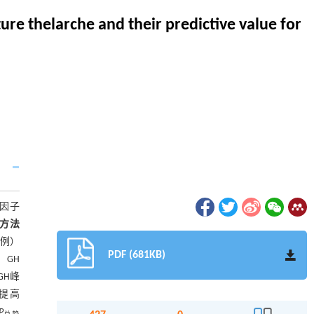
ure thelarche and their predictive value for
生长因子
方法
5例）
PDF (681KB)
、GH
GH峰
著提高
P