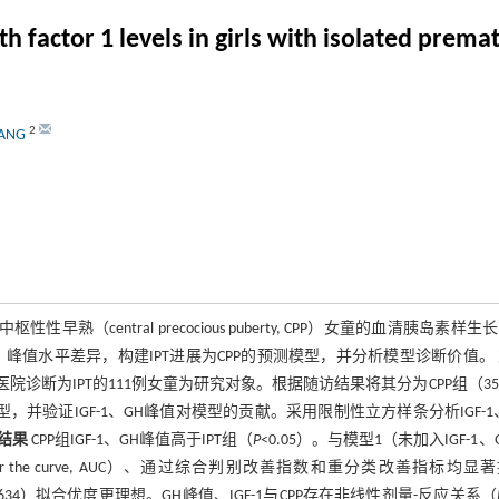
factor 1 levels in girls with isolated premat
2
YANG
童与中枢性性早熟（central precocious puberty, CPP）女童的血清胰岛素样
wth hormone, GH）峰值水平差异，构建IPT进展为CPP的预测模型，并分析模型诊断价值。
医院诊断为IPT的111例女童为研究对象。根据随访结果将其分为CPP组（3
测模型，并验证IGF-1、GH峰值对模型的贡献。采用限制性立方样条分析IGF-1
结果
CPP组IGF-1、GH峰值高于IPT组（
P
<0.05）。与模型1（未加入IGF-1、
er the curve, AUC）、通过综合判别改善指数和重分类改善指标均显
0.634）拟合优度更理想。GH峰值、IGF-1与CPP存在非线性剂量-反应关系（