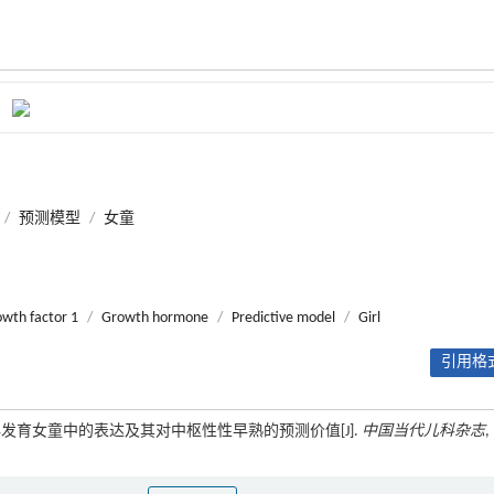
/
预测模型
/
女童
rowth factor 1
/
Growth hormone
/
Predictive model
/
Girl
引用格式
乳房早发育女童中的表达及其对中枢性性早熟的预测价值[J].
中国当代儿科杂志
,