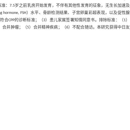
断标准：7.5岁之前乳房开始发育，不伴有其他性发育的征象，无生长加速
ating hormone, FSH）水平、骨龄检测结果、子宫卵巢彩超表现，以及促性
）激发试验结果，均不符合CPP的诊断标准；（3）患儿家属签署知情同意书。排除标准：（1
）合并肿瘤；（5）合并精神疾病；（6）不配合随访。本研究获得中日
24年9月1日。依据女童性发育进展状况，评估其是否需要进行第2次Gn
第2次GnRH激发试验，明确患儿是否进展为CPP或青春早发育（7.1~9.
早发育的女童，最终根据纵向随访结果，在111例患儿中明确71例发
）。
、卵巢容积、子宫长径、体重指数（body mass index, BMI）
醇（estrogen, E
）、GH水平。
2