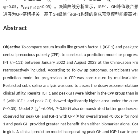
<0.05，
P
<0.05）。决策曲线分析显示，IGF-1、GH峰值
势
非线性检验
进展为CPP密切相关。基于GH峰值与IGF-1构建的临床预测模型能提高对
Abstract
Objective
To compare serum insulin-like growth factor 1 (IGF-1) and peak gr
central precocious puberty (CPP), to construct a prediction model for progressi
IPT (
n
=111) between January 2022 and August 2023 at the China-Japan Frien
retrospectively included. According to follow-up outcomes, participants we
prediction model for progression to CPP was constructed by multivariable
Restricted cubic spline analysis was used to assess the dose-response relatio
clinical utility.
Results
IGF-1 and peak GH were higher in the CPP group than in
2 (with IGF-1 and peak GH) showed significantly higher area under the curve
2
P
<0.05). Model 2 (
χ
=6.054,
P
=0.889) also demonstrated better goodness-of
χ
2
observed for peak GH and IGF-1 with CPP (
P
for overall trend <0.05;
P
for nonl
1 and peak GH provided greater net benefit than either biomarker alone.
Con
in girls. A clinical prediction model incorporating peak GH and IGF-1 can impro