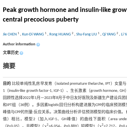
Peak growth hormone and insulin-like growth 
central precocious puberty
1
1
2
1
2
Jie CHEN
,
Kun-Di WANG
,
Rong HUANG
,
Shu-Fang LIU
,
Qi YANG
,
Li 
Author information
+
文章历史
+
摘要
目的
比较单纯性乳房早发育（isolated premature thelarche, IPT）女
1（insulin-like growth factor-1, IGF-1）、生长激素（gro
回顾性选择2022年1月—2023年8月于中日友好医院及新疆生产建设兵团
和IPT组（36例）。多因素logistic回归分析构建进展为CPP的临床预
峰值与CPP的剂量-反应关系。决策曲线分析评估预测模型的临床价值。
值）相比，模型2（加入IGF-1、GH峰值）的曲线下面积（area und
2
2
（
P
<0.05）。且模型2（
χ
=6.054，
P
=0.889）较模型1（
χ
=7.717，
P
=
χ
2
χ
2