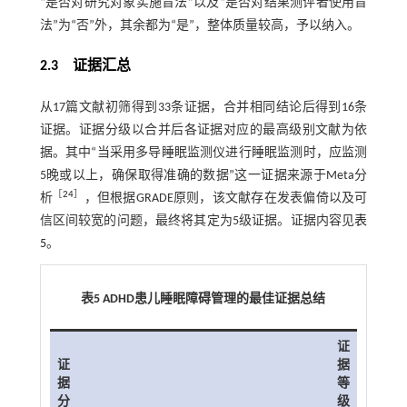
“是否对研究对象实施盲法”以及“是否对结果测评者使用盲
法”为“否”外，其余都为“是”，整体质量较高，予以纳入。
2.3 证据汇总
从17篇文献初筛得到33条证据，合并相同结论后得到16条
证据。证据分级以合并后各证据对应的最高级别文献为依
据。其中“当采用多导睡眠监测仪进行睡眠监测时，应监测
5晚或以上，确保取得准确的数据”这一证据来源于Meta分
［
24
］
析
，但根据GRADE原则，该文献存在发表偏倚以及可
信区间较宽的问题，最终将其定为5级证据。证据内容见
表
5
。
表5 ADHD患儿睡眠障碍管理的最佳证据总结
证
证
据
据
等
分
级