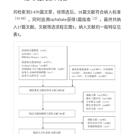
共检索到3 470篇文章，经筛选后，16篇文献符合纳入标准
［
15
-
30
］
［
2
］
，同时追溯UpToDate获得1篇指南
，最终共纳
入17篇文献。文献筛选流程见
图1
，纳入文献的一般特征见
表1
。