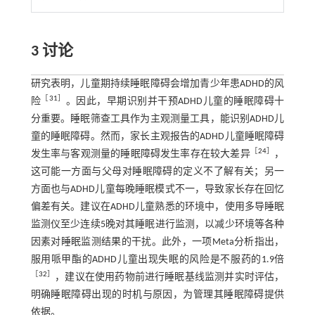
3 讨论
研究表明，儿童期持续睡眠障碍会增加青少年患ADHD的风
［
31
］
险
。因此，早期识别并干预ADHD儿童的睡眠障碍十
分重要。睡眠筛查工具作为主观测量工具，能识别ADHD儿
童的睡眠障碍。然而，家长主观报告的ADHD儿童睡眠障碍
［
24
］
发生率与客观测量的睡眠障碍发生率存在较大差异
，
这可能一方面与父母对睡眠障碍的定义不了解有关；另一
方面也与ADHD儿童每晚睡眠模式不一，导致家长存在回忆
偏差有关。建议在ADHD儿童熟悉的环境中，使用多导睡眠
监测仪至少连续5晚对其睡眠进行监测，以减少环境等各种
因素对睡眠监测结果的干扰。此外，一项Meta分析指出，
服用哌甲酯的ADHD儿童出现失眠的风险是不服药的1.9倍
［
32
］
，建议在使用药物前进行睡眠基线监测并实时评估，
明确睡眠障碍出现的时机与原因，为管理其睡眠障碍提供
依据。