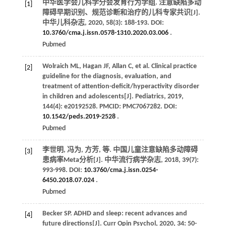
中华医学会儿科学分会发育行为学组. 注意缺陷多动
[1]
障碍早期识别、规范诊断和治疗的儿科专家共识[J].
中华儿科杂志
,
2020
,
58
(3): 188-193. DOI:
10.3760/cma.j.issn.0578-1310.2020.03.006
.
Pubmed
Wolraich
ML
,
Hagan
JF
,
Allan
C
,
et al
. Clinical practice
[2]
guideline for the diagnosis, evaluation, and
treatment of attention-deficit/hyperactivity disorder
in children and adolescents[J].
Pediatrics
,
2019
,
144
(4): e20192528. PMCID: PMC7067282. DOI:
10.1542/peds.2019-2528
.
Pubmed
李世明, 冯为, 方芳,
等
. 中国儿童注意缺陷多动障碍
[3]
患病率Meta分析[J].
中华流行病学杂志
,
2018
,
39
(7):
993-998. DOI:
10.3760/cma.j.issn.0254-
6450.2018.07.024
.
Pubmed
Becker
SP
. ADHD and sleep: recent advances and
[4]
future directions[J].
Curr Opin Psychol
,
2020
,
34
: 50-