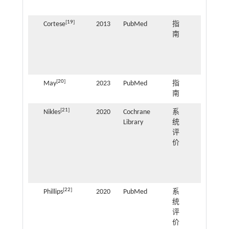
理
[
19
]
Cortese
2013
PubMed
指
ADHD
南
药物
不良
反应
管理
[
20
]
May
2023
PubMed
指
ADHD
南
管理
[
21
]
Nikles
2020
Cochrane
系
ADHD
Library
统
儿童
评
睡眠
价
卫生
教育
的效
果
[
22
]
Phillips
2020
PubMed
系
神经
统
发育
评
障碍
价
儿童