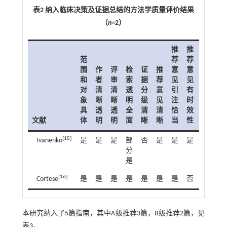
表2 纳入临床决策及证据总结的方法学质量评价结果
（
n
=2）
推
推
适
范
荐
荐
用
围
作
评
检
证
推
意
意
利
于
和
者
审
索
据
荐
见
见
益
本
对
清
清
透
分
意
引
有
冲
研
象
晰
晰
明
级
见
注
时
突
究
具
透
透
全
清
清
恰
效
声
群
文献
体
明
明
面
晰
晰
当
性
明
体
[
15
]
Ivanenko
是
是
是
部
否
是
是
是
是
是
分
是
[
16
]
Cortese
是
是
是
是
是
是
是
否
是
是
本研究纳入了5篇指南，其中A级推荐3篇，B级推荐2篇，见
表3
。