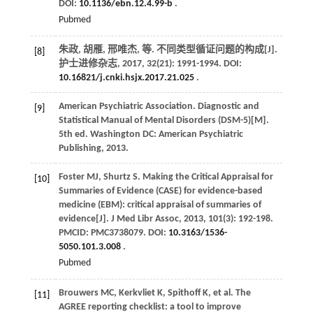
DOI:
10.1136/ebn.12.4.99-b
.
Pubmed
朱政, 胡雁, 邢唯杰,
等
. 不同类型循证问题的构成[J].
[8]
护士进修杂志
,
2017
,
32
(21): 1991-1994. DOI:
10.16821/j.cnki.hsjx.2017.21.025
.
American Psychiatric Association.
Diagnostic and
[9]
Statistical Manual of Mental Disorders (DSM-5)
[M].
5th ed. Washington DC: American Psychiatric
Publishing,
2013
.
Foster
MJ
,
Shurtz
S
. Making the Critical Appraisal for
[10]
Summaries of Evidence (CASE) for evidence-based
medicine (EBM): critical appraisal of summaries of
evidence[J].
J Med Libr Assoc
,
2013
,
101
(3): 192-198.
PMCID: PMC3738079. DOI:
10.3163/1536-
5050.101.3.008
.
Pubmed
Brouwers
MC
,
Kerkvliet
K
,
Spithoff
K
,
et al
. The
[11]
AGREE reporting checklist: a tool to improve