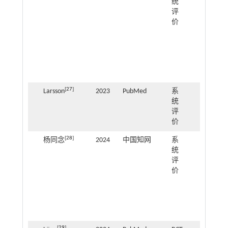
统
褪黑
评
素改
价
善
ADHD
患者
睡眠
的效
果
[
27
]
Larsson
2023
PubMed
系
ADHD
统
睡眠
评
干预
价
[
28
]
杨同念
2024
中国知网
系
身体
统
活动
评
对
价
ADHD
儿童
睡眠
的影
响
[
29
]