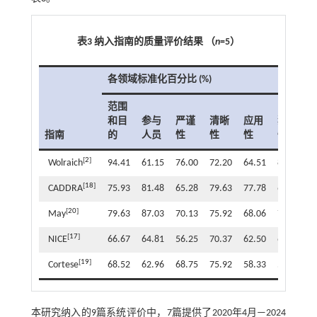
表3 纳入指南的质量评价结果 （
n
=5）
各领域标准化百分比 (%)
范围
≥
和目
参与
严谨
清晰
应用
独立
指南
的
人员
性
性
性
性
[
2
]
Wolraich
94.41
61.15
76.00
72.20
64.51
83.30
[
18
]
CADDRA
75.93
81.48
65.28
79.63
77.78
69.44
[
20
]
May
79.63
87.03
70.13
75.92
68.06
75.00
[
17
]
NICE
66.67
64.81
56.25
70.37
62.50
63.88
[
19
]
Cortese
68.52
62.96
68.75
75.92
58.33
55.56
本研究纳入的9篇系统评价中，7篇提供了2020年4月—2024