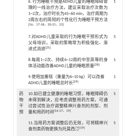
6. 行为睡眠干预是ADHD儿童的睡眠障碍管
1
理的一线治疗方法，建议采取治疗次数为
1~2次，治疗时长为45~60 min，治疗周期为
2周左右的简短的个性化行为睡眠干预方法
[
16
，
17
-
18
，
20
-
21
，
23
]
7.对ADHD儿童采取的行为睡眠干预形式为
5
父母培训，采取的策略常为积极强化、渐
[
25
]
进式消退
8.每周1~2次、持续6~12周的中至高等的身
1
[
28
]
体活动能改善ADHD儿童的睡眠质量
9.使用加重毯（重量为6~10 kg）可以改善
1
[
29
]
ADHD儿童的睡眠总时长
药
10.如已建立健康的睡眠习惯，睡眠障碍仍
5
物
未得到解决，应考虑调整用药方案，可通
干
过尝试性治疗调整精神兴奋剂的剂型、剂
[
16
-
17
，
19
]
预
量和用药时间
11.当用药方案调整后仍无效，可将精神兴
5
[
19
]
奋剂类药物更换为托莫西汀