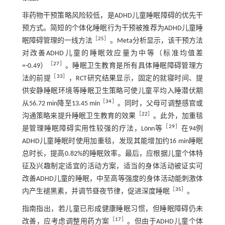
非药物干预策略风险较低，是ADHD儿童睡眠障碍的优先干
预方式。简短的个体化睡眠行为干预被推荐为ADHD儿童睡
［
25
］
眠障碍管理的一线方法
。Meta分析显示，该干预方法
对改善ADHD儿童的睡眠效应量为中等（标准均值差
［
27
］
=-0.49）
。睡眠卫生教育是所有具体睡眠障碍管理方
［
33
］
法的前提
，RCT研究结果显示，固定的就寝时间、提
供安静睡眠环境等睡眠卫生策略可使儿童平均入睡潜伏期
［
34
］
从56.72 min降至13.45 min
。同时，父母可调整感官或
［
22
］
沟通策略来提升睡眠卫生教育的效果
。此外，加重毯
［
29
］
是管理睡眠障碍实用性较强的疗法，Lönn等
在94例
ADHD儿童睡眠时使用加重毯，发现其能增加约16 min睡眠
总时长，提高0.82%的睡眠效率。最后，应根据儿童个体特
征及兴趣制定适宜的活动方案，适当的身体活动被证实可
改善ADHD儿童的睡眠，中至高等强度的身体活动能刺激体
［
35
］
内产生褪黑素，并调节昼夜节律，促进深度睡眠
。
指南指出，若儿童已形成健康睡眠习惯，但睡眠障碍仍未
［
17
］
改善，应考虑调整用药方案
。但由于ADHD儿童个体