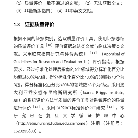
（1）质量评价一致不通过的文献；（2）无法获取全文；
（3）非最新版指南；（4）非中英文文献。
1.3 证据质量评价
根据不同的证据类别，选取质量评价工具。使用证据总结
［
10
］
的质量评价工具
评价证据总结类文献与临床决策类文
［
11
］
献。采用临床指南研究与评价系统Ⅱ
（Appraisal of
Guidelines for Research and Evaluation Ⅱ）评价指南，根据
要求，经过标准化处理后指南的6个领域得分标准化百分比
均超过60%为A级，得分标准化百分比≥30%的领域数≥3个为
B级，得分标准化百分比<30%的领域数≥3个为C级。采用澳
大利亚乔安娜布里格斯研究所（Joanna Briggs Institute,
JBI）的系统评价方法学质量的评价工具对系统评价的质量
［
12
］
［
13
］
进行评价
。采用JBI的RCT标准评价RCT研究
。本
研究已在复旦大学循证护理中心
（
http://ebn.nursing.fudan.edu.cn/home
）注册（注册号：
ES20233830）。