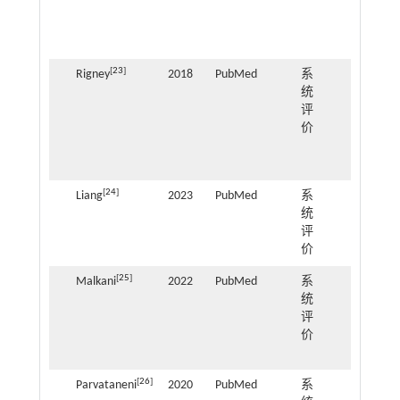
睡眠
行为
干预
[
23
]
Rigney
2018
PubMed
系
ADHD
统
儿童
评
睡眠
价
障碍
行为
干预
[
24
]
Liang
2023
PubMed
系
ADHD
统
睡眠
评
障碍
价
评估
[
25
]
Malkani
2022
PubMed
系
ADHD
统
睡眠
评
行为
价
干预
效果
[
26
]
Parvataneni
2020
PubMed
系
使用