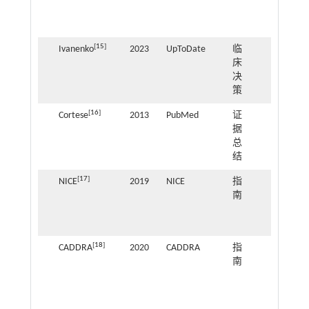
践指
南
[
15
]
Ivanenko
2023
UpToDate
临
ADHD
床
儿童
决
睡眠
策
障碍
[
16
]
Cortese
2013
PubMed
证
ADHD
据
儿童
总
睡眠
结
管理
[
17
]
NICE
2019
NICE
指
ADHD
南
识别
与管
理
[
18
]
CADDRA
2020
CADDRA
指
ADHD
南
治
疗、
共患
病管