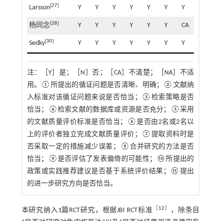
[
27
]
Larsson
Y
Y
Y
Y
Y
Y
Y
Y
Y
[
28
]
杨同念
Y
Y
Y
Y
Y
Y
CA
Y
C
[
30
]
Sedky
Y
Y
Y
Y
Y
Y
Y
Y
Y
注：
［Y］是；［N］否；［CA］不清楚；［NA］不适
用。①所提出的循证问题是否清晰、明确；②文献纳
入标准对该循证问题来说是否恰当；③检索策略是否
恰当；④检索文献的数据库或资源是否充分；⑤采用
的文献质量评价标准是否恰当；⑥是否由2名或2名以
上的评价者独立完成文献质量评价；⑦提取资料时是
否采取一定的措施减少误差；⑧合并研究的方法是否
恰当；⑨是否评估了发表偏倚的可能性；⑩所提出的
政策或实践推荐建议是否基于系统评价结果；⑪提出
的进一步研究方向是否恰当。
［
12
］
本研究纳入1篇RCT研究，根据JBI RCT标准
，除条目