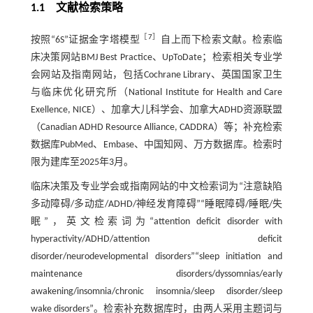
1.1 文献检索策略
［
7
］
按照“6S”证据金字塔模型
自上而下检索文献。检索临
床决策网站BMJ Best Practice、UpToDate；检索相关专业学
会网站及指南网站，包括Cochrane Library、英国国家卫生
与临床优化研究所（National Institute for Health and Care
Exellence, NICE）、加拿大儿科学会、加拿大ADHD资源联盟
（Canadian ADHD Resource Alliance, CADDRA）等；补充检索
数据库PubMed、Embase、中国知网、万方数据库。检索时
限为建库至2025年3月。
临床决策及专业学会或指南网站的中文检索词为“注意缺陷
多动障碍/多动症/ADHD/神经发育障碍”“睡眠障碍/睡眠/失
眠”，英文检索词为“attention deficit disorder with
hyperactivity/ADHD/attention deficit
disorder/neurodevelopmental disorders”“sleep initiation and
maintenance disorders/dyssomnias/early
awakening/insomnia/chronic insomnia/sleep disorder/sleep
wake disorders”。检索补充数据库时，由两人采用主题词与