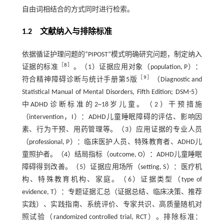
自由词相结合的方式同时进行检索。
1.2 文献纳入与排除标准
依据循证护理问题的“PIPOST”模式明确研究问题，制定纳入
［
8
］
证据的标准
。（1）证据应用对象（population, P）：
［
9
］
符合精神障碍诊断与统计手册第5版
（Diagnostic and
Statistical Manual of Mental Disorders, Fifth Edition; DSM-5）
中ADHD诊断标准的2~18岁儿童。（2）干预措施
（intervention，I）：ADHD儿童睡眠障碍的评估、影响因
素、行为干预、用药管理等。（3）应用证据的专业人员
（professional, P）：临床医护人员、特殊教育者、ADHD儿
童照护者。（4）结局指标（outcome, O）：ADHD儿童睡眠
障碍得到改善。（5）证据应用场所（setting, S）：医疗机
构、特殊教育机构、家庭。（6）证据类型（type of
evidence, T）：专题证据汇总（证据总结、临床决策、推荐
实践）、实践指南、系统评价、专家共识、高质量随机对
照试验（randomized controlled trial, RCT）。排除标准：