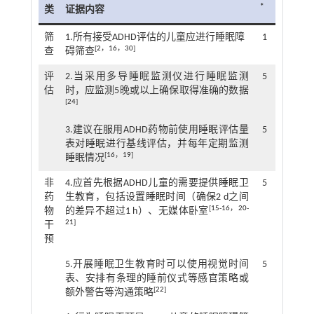
*
类
证据内容
筛
1.所有接受ADHD评估的儿童应进行睡眠障
1
[
2
，
16
，
30
]
查
碍筛查
评
2.当采用多导睡眠监测仪进行睡眠监测
5
估
时，应监测5晚或以上确保取得准确的数据
[
24
]
3.建议在服用ADHD药物前使用睡眠评估量
5
表对睡眠进行基线评估，并每年定期监测
[
16
，
19
]
睡眠情况
非
4.应首先根据ADHD儿童的需要提供睡眠卫
5
药
生教育，包括设置睡眠时间（确保2 d之间
[
15
-
16
，
20
-
物
的差异不超过1 h）、无媒体卧室
21
]
干
预
5.开展睡眠卫生教育时可以使用视觉时间
5
表、安排有条理的睡前仪式等感官策略或
[
22
]
额外警告等沟通策略