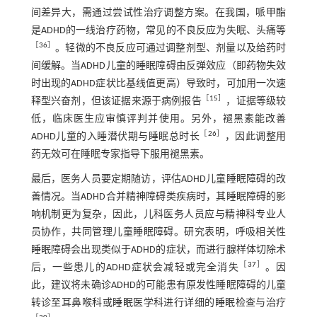
间差异大，需通过尝试性治疗调整方案。在我国，哌甲酯
是ADHD的一线治疗药物，常见的不良反应为失眠、头痛等
［
36
］
。轻微的不良反应可通过调整剂型、剂量以及给药时
间缓解。当ADHD儿童的睡眠障碍由反弹效应（即药物失效
时出现的ADHD症状比基线值更高）导致时，可加用一次速
［
15
］
释型兴奋剂，但该证据来源于病例报告
，证据等级较
低，临床医生应审慎评判并使用。另外，褪黑素能改善
［
26
］
ADHD儿童的入睡潜伏期与睡眠总时长
，因此调整用
药无效可在睡眠专家指导下服用褪黑素。
最后，医务人员要定期随访，评估ADHD儿童睡眠障碍的改
善情况。当ADHD合并精神障碍类疾病时，其睡眠障碍的影
响机制更为复杂，因此，儿科医务人员应与精神科专业人
员协作，共同管理儿童睡眠障碍。研究表明，呼吸相关性
睡眠障碍会出现类似于ADHD的症状，而进行腺样体切除术
［
37
］
后，一些患儿的ADHD症状会减轻或完全消失
。因
此，建议将未确诊ADHD的可能患有原发性睡眠障碍的儿童
转诊至耳鼻喉科或睡眠医学科进行详细的睡眠检查与治疗