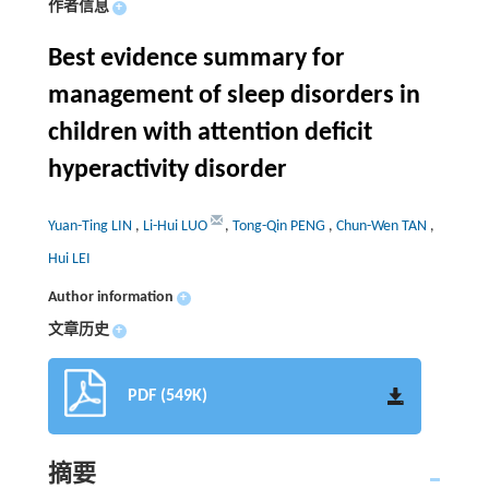
作者信息
+
Best evidence summary for
management of sleep disorders in
children with attention deficit
hyperactivity disorder
Yuan-Ting LIN
,
Li-Hui LUO
,
Tong-Qin PENG
,
Chun-Wen TAN
,
Hui LEI
Author information
+
文章历史
+
PDF (549K)
摘要