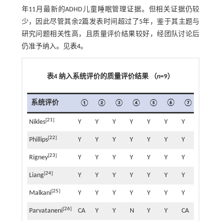
年11月最新的ADHD儿童睡眠管理证据。但相关证据仍较
少，因此尽管其余2篇发表时间超过了5年，鉴于其主题与
研究问题相关性高，且质量评价结果较好，经团队讨论后
仍准予纳入。见
表4
。
表4 纳入系统评价的质量评价结果 （
n
=9）
系统评价
①
②
③
④
⑤
⑥
⑦
⑧
[
21
]
Nikles
Y
Y
Y
Y
Y
Y
Y
CA
Y
[
22
]
Phillips
Y
Y
Y
Y
Y
Y
Y
CA
Y
[
23
]
Rigney
Y
Y
Y
Y
Y
Y
Y
Y
C
[
24
]
Liang
Y
Y
Y
Y
Y
Y
Y
Y
Y
[
25
]
Malkani
Y
Y
Y
Y
Y
Y
Y
Y
Y
[
26
]
Parvataneni
CA
Y
Y
N
Y
Y
CA
Y
N