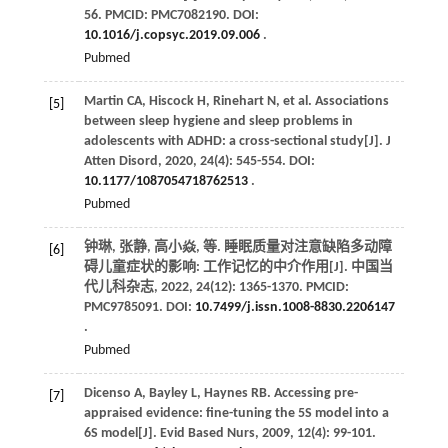
56. PMCID: PMC7082190. DOI:
10.1016/j.copsyc.2019.09.006
.
Pubmed
Martin
CA
,
Hiscock
H
,
Rinehart
N
,
et al
. Associations
[5]
between sleep hygiene and sleep problems in
adolescents with ADHD: a cross-sectional study[J].
J
Atten Disord
,
2020
,
24
(4): 545-554. DOI:
10.1177/1087054718762513
.
Pubmed
钟琳, 张静, 高小焱,
等
. 睡眠质量对注意缺陷多动障
[6]
碍儿童症状的影响: 工作记忆的中介作用[J].
中国当
代儿科杂志
,
2022
,
24
(12): 1365-1370. PMCID:
PMC9785091. DOI:
10.7499/j.issn.1008-8830.2206147
.
Pubmed
Dicenso
A
,
Bayley
L
,
Haynes
RB
. Accessing pre-
[7]
appraised evidence: fine-tuning the 5S model into a
6S model[J].
Evid Based Nurs
,
2009
,
12
(4): 99-101.