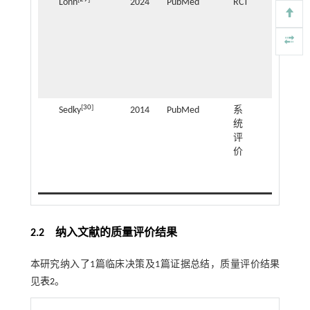
Lönn
2024
PubMed
RCT
加重
毯对
ADHD
儿童
睡眠
的影
响
[
30
]
Sedky
2014
PubMed
系
ADHD
统
与睡
评
眠呼
价
吸暂
停的
关系
2.2 纳入文献的质量评价结果
本研究纳入了1篇临床决策及1篇证据总结，质量评价结果
见
表2
。