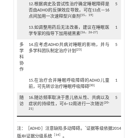
12.根据病史及尝试性治疗确定睡眠障碍是
5
否由ADHD的反弹效应导致，可在13点—16
[
15
，
19
]
点间加用一次速释型兴奋剂
13.如调整用药后无法改善，建议在睡眠医
1
[
16
，
26
-
27
]
学专家的指导下加用褪黑素
多
14.应考虑ADHD共病对睡眠的影响，并与
5
[
23
]
学
多学科团队制定治疗计划
科
协
作
15.在治疗合并睡眠呼吸障碍的ADHD儿童
1
[
30
]
前，可先转诊治疗睡眠呼吸障碍
随
16.随访频率取决于患儿依从性、共病以及
5
[
20
-
访
症状的持续性，可6~12周进行一次随访
21
]
*
注：
［ADHD］注意缺陷多动障碍。
证据等级依据2014
［
14
］
版JBI证据分级系统
。