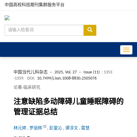
中国高校科技期刊集群服务平台
Toggle
中国当代儿科杂志
››
2025, Vol. 27
››
Issue (11)
: 1353
-1359.
DOI:
10.7499/j.issn.1008-8830.2505076
论著·临床研究
注意缺陷多动障碍儿童睡眠障碍的
管理证据总结
林元婷
,
罗丽辉
,
彭童沁
,
谭淳文
,
雷慧