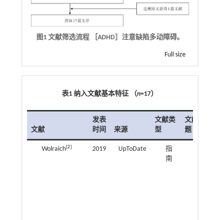
图1 文献筛选流程 ［ADHD］注意缺陷多动障碍。
Full size
表1 纳入文献基本特征 （
n
=17）
发表
文献类
文献主
文献
时间
来源
型
题
[
2
]
Wolraich
2019
UpToDate
指
儿童
南
和青
少年
ADHD
诊断
和治
疗临
床实