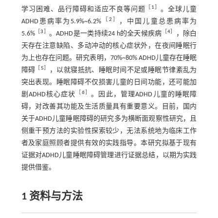
［
1
］
学习困难、品行障碍和适应不良等问题
。全球儿童
［
2
］
ADHD患病率为5.9%~6.2%
，中国儿童总患病率为
［
3
］
［
4
］
5.6%
。ADHD是一类持续24 h的全天候疾病
，除白
天存在注意缺陷、多动冲动的核心症状外，在夜间睡眠行
为上也存在问题。研究表明，70%~80% ADHD儿童存在睡眠
［
5
］
障碍
，以就寝抵抗、睡眠时间不足或睡眠节律紊乱为
突出表现。睡眠障碍不仅损害儿童的日间功能，还可能加
［
6
］
剧ADHD核心症状
。因此，管理ADHD儿童的睡眠障
碍，对改善其功能及生活质量具有重要意义。目前，国内
关于ADHD儿童睡眠障碍的研究多为横断面观察性研究，且
侧重干预方法的实验性探索较少，无法系统地为临床工作
者及家庭照顾者提供有效的实践指导。本研究拟基于现有
证据对ADHD儿童睡眠障碍管理进行证据总结，以期为实践
提供借鉴。
1 资料与方法