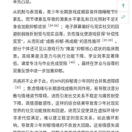
率先凸显。
从机制与表现看，青少年长期游戏成瘾容易伴随睡眠节律
紊乱，而节律紊乱导致的激素水平紊乱和日光照射不足本
［
34
-
36
］
身会加剧抑郁症状
；电子屏幕偏好与现实社交的回
避削弱挫折耐受与现实自尊，负性强化使游戏获得“补偿性
［
37
-
39
］
奖赏”，从而形成“成瘾-抑郁-再成瘾”的恶性循环
。
部分个体还可见以游戏行为“掩盖”抑郁核心症状的临床图
景。其结果是注意力与执行功能下降、学业效率显著降
［
40
］
低、课堂专注与作业完成受阻
，最终在学业与自尊的
双重反馈中进一步加重抑郁。
共病并不止步于此，约30%的抑郁青少年同时合并焦虑障碍
［
32
］
；焦虑情绪与长期游戏成瘾共同作用，易导致注意分
散与情绪调节障碍，进而引发社交关系不稳定与痛苦耐受
下降，高情感敏感性，这样的综合结果导致青少年对现实
世界的社交功能挫败和回避，进而又促使其在虚拟环境中
寻求代偿满足，难以建立稳定的现实关系，如此循环影
响，导致青少年抑郁情绪的不良放大回路。这些情感失调