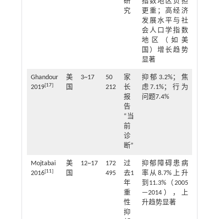
研
指数地区负担
究
更重；高经济
发展水平与社
会人口学指数
地区（如美
国）增长趋势
显著
Ghandour
美
3~17
50
家
抑郁3.2%；焦
[
17
]
2019
国
212
长
虑7.1%；行为
报
问题7.4%
告
“当
前
诊
断”
Mojtabai
美
12~17
172
过
抑郁障碍患病
[
11
]
2016
国
495
去1
率从8.7%上升
年
到11.3%（2005
重
—2014），上
性
升趋势显著
抑