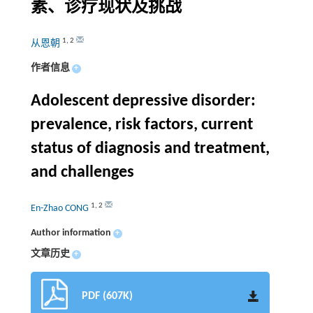
素、诊疗现状及挑战
1
,
2
从恩朝
作者信息
+
Adolescent depressive disorder:
prevalence, risk factors, current
status of diagnosis and treatment,
and challenges
1
,
2
En-Zhao CONG
Author information
+
文章历史
+
PDF (607K)