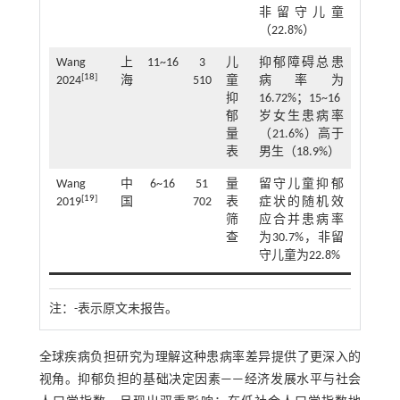
非留守儿童
（22.8%）
Wang
上
11~16
3
儿
抑郁障碍总患
[
18
]
2024
海
510
童
病率为
抑
16.72%；15~16
郁
岁女生患病率
量
（21.6%）高于
表
男生（18.9%）
Wang
中
6~16
51
量
留守儿童抑郁
[
19
]
2019
国
702
表
症状的随机效
筛
应合并患病率
查
为30.7%，非留
守儿童为22.8%
注：
-表示原文未报告。
全球疾病负担研究为理解这种患病率差异提供了更深入的
视角。抑郁负担的基础决定因素——经济发展水平与社会