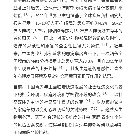
新型冠状病毒感染大流行后，青少年抑郁障碍患病率呈现
显著上升趋势，全球青少年抑郁障碍患病率估计较前几乎
［
1
］
翻倍
。2025年世界卫生组织基于全球疾病负担研究的
报告显示，15~19岁人群抑郁障碍患病率约为4.2%，20~24
岁人群约为5.7%，抑郁障碍亦为15~29岁人群伤残生存年的
［
2
］
首位原因
。因此，对青少年抑郁障碍诊断的及时性、
［
3
］
治疗的规范性和康复的全面性显得尤为紧迫
。近年
来，中国青少年抑郁症状的患病率居高不下。一项涵盖全
国城市的Meta分析揭示其总患病率达23.3%，且自2015年以
［
4
］
来呈现显著的上升趋势
，其发生是遗传易感性、青少
年心理发展环境及复杂社会环境因素相互作用的结果。
当前，中国青少年正面临着快速发展的社会经济文化背景
［
5
］
下的社交环境、家庭环境和学校微环境的改变
，以社
［
6
］
交媒体为主体的社交交往模式的改变
，以及核心家庭
［
7
-
10
］
的家庭结构改变对心理调适的关键影响
。这些从生
物到心理，基于社会现状的多维度的社会-家庭-青少年个体
的风险因素交织，使得早期识别青少年抑郁障碍以及早期
干预面临严峻挑战。