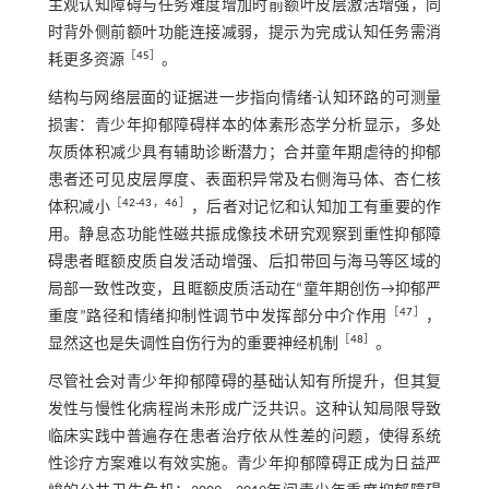
主观认知障碍与任务难度增加时前额叶皮层激活增强，同
时背外侧前额叶功能连接减弱，提示为完成认知任务需消
［
45
］
耗更多资源
。
结构与网络层面的证据进一步指向情绪-认知环路的可测量
损害：青少年抑郁障碍样本的体素形态学分析显示，多处
灰质体积减少具有辅助诊断潜力；合并童年期虐待的抑郁
患者还可见皮层厚度、表面积异常及右侧海马体、杏仁核
［
42
-
43
，
46
］
体积减小
，后者对记忆和认知加工有重要的作
用。静息态功能性磁共振成像技术研究观察到重性抑郁障
碍患者眶额皮质自发活动增强、后扣带回与海马等区域的
局部一致性改变，且眶额皮质活动在“童年期创伤→抑郁严
［
47
］
重度”路径和情绪抑制性调节中发挥部分中介作用
，
［
48
］
显然这也是失调性自伤行为的重要神经机制
。
尽管社会对青少年抑郁障碍的基础认知有所提升，但其复
发性与慢性化病程尚未形成广泛共识。这种认知局限导致
临床实践中普遍存在患者治疗依从性差的问题，使得系统
性诊疗方案难以有效实施。青少年抑郁障碍正成为日益严