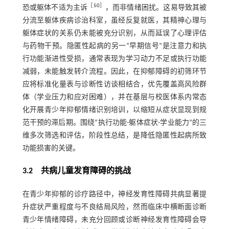
［
50
］
恐或躯体不适为主诉
，而非情绪困扰。这易导致其被
分流至躯体疾病诊治科室，虽经反复就医，其精神心理与
躯体症状的关系仍未能被充分识别，从而延误了心理评估
与药物干预。隐匿性起病的另一“早期信号”是注意力和执
行功能渐进性受损，通常表现为学习动力不足或执行功能
减弱，未能触发转介流程。因此，在抑郁障碍的初筛环节
应将标准化量表与诊断性访谈相结合，优先覆盖高风险群
体（学业压力和应对困难），并在基层与校医体系内常态
化开展青少年抑郁情绪识别培训，以缩短从症状显现到规
范干预的滞后期。围绕“执行功能-躯体症状-学业能力”的三
维多次筛选和评估，阶段性总结，是降低隐匿性起病所致
功能损害的关键。
3.2 共病儿童发育障碍的挑战
在青少年抑郁的诊疗路径中，神经发育性障碍共病显著提
升症状严重程度与不良结局风险，然而临床中横断面诊断
青少年情绪障碍，未充分回顾或诊断神经发育性障碍会导