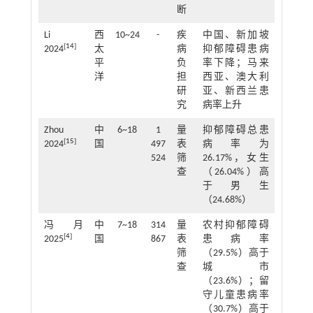
断
Li
西
10~24
-
疾
中国、新加坡
[
14
]
2024
太
病
抑郁障碍患病
平
负
率下降；马来
洋
担
西亚、澳大利
研
亚、新西兰患
究
病率上升
Zhou
中
6~18
1
量
抑郁障碍总患
[
15
]
2024
国
497
表
病率为
524
筛
26.17%，女生
查
（26.04%）高
于男生
（24.68%）
冯月
中
7~18
314
量
农村抑郁障碍
[
4
]
2025
国
867
表
患病率
筛
（29.5%）高于
查
城市
（23.6%）；留
守儿童患病率
（30.7%）高于