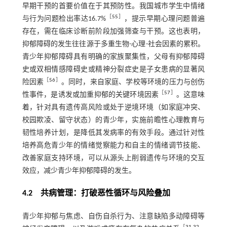
早期干预的首要价值在于其预防性。我国城市学生中情绪
［
55
］
与行为问题检出率达16.7%
，提示早期心理问题普遍
存在，需在临床诊断前阶段加强筛查与干预。这也表明，
抑郁障碍的发生往往源于多重生物-心理-社会因素的累积。
青少年抑郁障碍具有明确的家族聚集性，父母有抑郁障碍
史或双相情感障碍史或精神分裂症史是子女患病的显著风
［
56
］
险因素
。同时，来自家庭、学校等环境的压力与创伤
［
57
］
性事件，是诱发或加重抑郁的关键环境因素
。这意味
着，针对具有遗传高风险或处于逆境环境（如家庭冲突、
校园欺凌、留守状态）的青少年，实施前瞻性心理教育与
韧性培养计划，是降低其发病率的有效手段。通过针对性
培养高危青少年的情绪觉察能力和自主的情绪调节技能、
改善家庭支持环境，可以从源头上削弱遗传与环境的交互
效应，减少青少年抑郁障碍的发生。
4.2 共病管理：打破恶性循环与风险叠加
青少年抑郁与焦虑、自伤自杀行为、注意缺陷多动障碍等