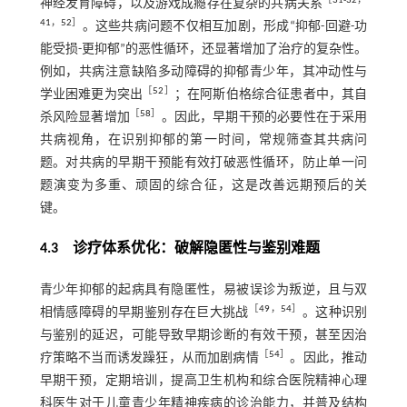
［
31
-
32
，
神经发育障碍，以及游戏成瘾存在复杂的共病关系
41
，
52
］
。这些共病问题不仅相互加剧，形成“抑郁-回避-功
能受损-更抑郁”的恶性循环，还显著增加了治疗的复杂性。
例如，共病注意缺陷多动障碍的抑郁青少年，其冲动性与
［
52
］
学业困难更为突出
；在阿斯伯格综合征患者中，其自
［
58
］
杀风险显著增加
。因此，早期干预的必要性在于采用
共病视角，在识别抑郁的第一时间，常规筛查其共病问
题。对共病的早期干预能有效打破恶性循环，防止单一问
题演变为多重、顽固的综合征，这是改善远期预后的关
键。
4.3 诊疗体系优化：破解隐匿性与鉴别难题
青少年抑郁的起病具有隐匿性，易被误诊为叛逆，且与双
［
49
，
54
］
相情感障碍的早期鉴别存在巨大挑战
。这种识别
与鉴别的延迟，可能导致早期诊断的有效干预，甚至因治
［
54
］
疗策略不当而诱发躁狂，从而加剧病情
。因此，推动
早期干预，定期培训，提高卫生机构和综合医院精神心理
科医生对于儿童青少年精神疾病的诊治能力，并普及结构