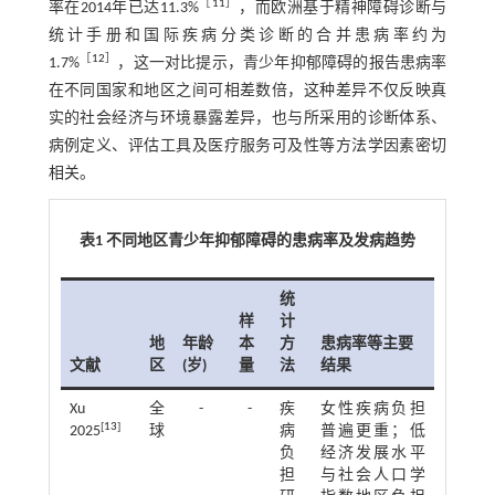
［
11
］
率在2014年已达11.3%
，而欧洲基于精神障碍诊断与
统计手册和国际疾病分类诊断的合并患病率约为
［
12
］
1.7%
，这一对比提示，青少年抑郁障碍的报告患病率
在不同国家和地区之间可相差数倍，这种差异不仅反映真
实的社会经济与环境暴露差异，也与所采用的诊断体系、
病例定义、评估工具及医疗服务可及性等方法学因素密切
相关。
表1 不同地区青少年抑郁障碍的患病率及发病趋势
统
样
计
地
年龄
本
方
患病率等主要
文献
区
(岁)
量
法
结果
Xu
全
-
-
疾
女性疾病负担
[
13
]
2025
球
病
普遍更重；低
负
经济发展水平
担
与社会人口学