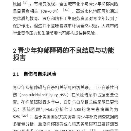
［
8
］
原因
。有研究发现，全国城市化率与青少年抑郁风险
［
16
］
呈显著负相关（
OR
=0.34）
，高城市化地区可能通过
更优质的教育、医疗和精神卫生服务资源对青少年起到了
保护作用。但这并不意味着城市环境全然积极，大城市的
学业竞争压力和生活节奏也可能构成独特风险。
2 青少年抑郁障碍的不良结局与功能
损害
2.1 自伤与自杀风险
青少年抑郁障碍与自杀相关结局密切关联，且非自杀性自
伤（non-suicidal self-injury, NSSI）在风险谱系中占据重要位
置。在抑郁障碍青少年中，自伤与自杀相关结局明显更常
见：系统回顾与Meta分析估计NSSI的终生患病率约为
［
20
］
52%
；基于美国国家共病调查-青少年补充调查数据的
多变量分析，重度抑郁障碍或心境恶劣障碍可显著预测首
［
21
］