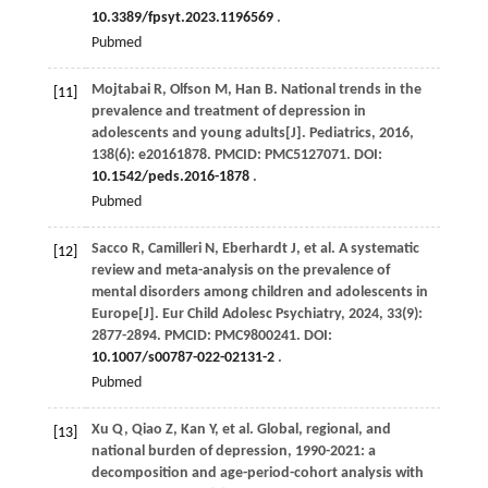
10.3389/fpsyt.2023.1196569
.
Pubmed
Mojtabai
R
,
Olfson
M
,
Han
B
. National trends in the
[11]
prevalence and treatment of depression in
adolescents and young adults[J].
Pediatrics
,
2016
,
138
(6): e20161878. PMCID: PMC5127071. DOI:
10.1542/peds.2016-1878
.
Pubmed
Sacco
R
,
Camilleri
N
,
Eberhardt
J
,
et al
. A systematic
[12]
review and meta-analysis on the prevalence of
mental disorders among children and adolescents in
Europe[J].
Eur Child Adolesc Psychiatry
,
2024
,
33
(9):
2877-2894. PMCID: PMC9800241. DOI:
10.1007/s00787-022-02131-2
.
Pubmed
Xu
Q
,
Qiao
Z
,
Kan
Y
,
et al
. Global, regional, and
[13]
national burden of depression, 1990-2021: a
decomposition and age-period-cohort analysis with