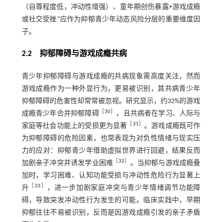
（自尊程度低，冲动性增强）、童年期创伤暴露+游戏成瘾
或社交受挫”应作为抑郁青少年动态风险分层的重要维度因
子。
2.2 抑郁障碍与游戏成瘾共病
青少年抑郁障碍与游戏成瘾的共病现象需高度关注，然而
游戏成瘾作为一种外显行为，更易被识别，其共病青少年
抑郁障碍的危害性却常常被忽视。研究显示，约32%的游戏
［
30
］
成瘾青少年合并抑郁障碍
，且共病者在学习、人际与
［
31
］
家庭等社会功能上的受损更为显著
。游戏成瘾既可作
为抑郁障碍的危险因素，也常表现为对负性情绪与现实压
力的应对：抑郁青少年借助虚拟世界进行回避，结果反而
［
32
］
加剧亲子冲突并诱发学业困难
。当抑郁与游戏成瘾叠
加时，学习困难、认知功能受损与冲动性危险行为显著上
［
33
］
升
，进一步加剧家庭冲突与青少年情绪调节功能障
碍，导致突发冲动性行为发生的可能。临床实践中，早期
抑郁往往不易被识别，反而是因游戏成瘾引发的亲子矛盾