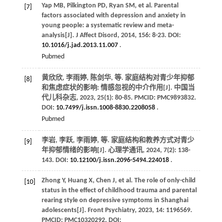
Yap
MB
,
Pilkington
PD
,
Ryan
SM
,
et al
. Parental
[7]
factors associated with depression and anxiety in
young people: a systematic review and meta-
analysis[J].
J Affect Disord
,
2014
,
156
: 8-23. DOI:
10.1016/j.jad.2013.11.007
.
Pubmed
黄欣欣, 李雨婷, 陈剑华,
等
. 家庭结构对青少年抑郁
[8]
和焦虑症状的影响: 情感忽视的中介作用[J].
中国当
代儿科杂志
,
2023
,
25
(1): 80-85. PMCID: PMC9893832.
DOI:
10.7499/j.issn.1008-8830.2208058
.
Pubmed
李岩, 李跃, 李雨婷,
等
. 家庭结构和教养方式对青少
[9]
年抑郁情绪的影响[J].
心理学通讯
,
2024
,
7
(2): 138-
143. DOI:
10.12100/j.issn.2096-5494.224018
.
Zhong
Y
,
Huang
X
,
Chen
J
,
et al
. The role of only-child
[10]
status in the effect of childhood trauma and parental
rearing style on depressive symptoms in Shanghai
adolescents[J].
Front Psychiatry
,
2023
,
14
: 1196569.
PMCID: PMC10320292. DOI: