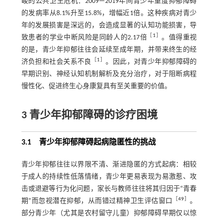
峻的公共卫生危机：2009—2019年间青少年重度抑郁障碍
的发病率从8.1%升至15.8%，增幅近1倍。这种疾病对青少
年的发展损害是深远的，会造成显著的认知功能损害，导
［
1
］
致患者的学业中断风险是同龄人的2.17倍
。值得重视
的是，青少年抑郁往往会延续至成年期，并带来终生的经
［
1
］
济负担和社会关系不良
。因此，对青少年抑郁障碍的
早期识别、神经认知机制解析及充分治疗，对于阻断病程
慢性化、促进终生心身康复具有至关重要的价值。
3 青少年抑郁障碍的诊疗困境
3.1 青少年抑郁障碍起病隐匿性的挑战
青少年抑郁往往以界限不清、渐进隐匿的方式起病：相较
于成人的持续性低落情绪，青少年更易表现为易激惹、攻
击或退避等行为化问题，家长与教师往往将其归因于“青春
［
49
］
期”而忽视潜在抑郁，从而错过精神卫生评估窗口
。
部分青少年（尤其是农村留守儿童）抑郁障碍早期仅以惊