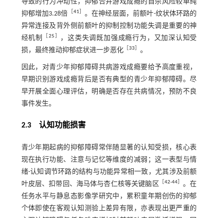
导致的行为冲动性，抑郁合并游戏成瘾的自杀风险较单纯
［
41
］
抑郁增加3.28倍
。在神经层面，前额叶-纹状体环路的
异常连接及背外侧前额叶的抑制控制功能失调是重要的神
［
25
］
经机制
，这类失调既加强成瘾行为，又加深认知受
［
33
］
损，最终推动抑郁症状进一步恶化
。
因此，对青少年抑郁障碍共病游戏成瘾要给予高度重视，
早期识别游戏成瘾背后是否有典型的青少年抑郁障碍。尽
早开展全面心理评估，明确是否存在共病情况，预防不良
事件发生。
2.3 认知功能损害
青少年期起病的抑郁障碍常伴随显著的认知受损，核心表
现在执行功能、注意与记忆等维度的减弱；这一表型与情
绪-认知调节环路的结构与功能异常相一致，尤其涉及前额
［
42
-
44
］
叶皮层、扣带回、海马体与杏仁核等关键脑区
。在
任务水平与静息态影像学研究中，累积童年期创伤的抑郁
个体即使在客观认知测验上差异有限，亦表现出更严重的