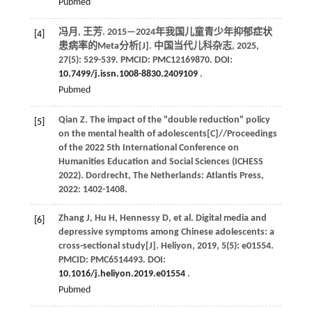
Pubmed
冯月, 王芳. 2015—2024年我国儿童青少年抑郁症状
[4]
患病率的Meta分析[J].
中国当代儿科杂志
,
2025
,
27
(5): 529-539. PMCID: PMC12169870. DOI:
10.7499/j.issn.1008-8830.2409109
.
Pubmed
Qian
Z
. The impact of the "double reduction" policy
[5]
on the mental health of adolescents[C]//Proceedings
of the 2022 5th International Conference on
Humanities Education and Social Sciences (ICHESS
2022). Dordrecht, The Netherlands: Atlantis Press,
2022
: 1402-1408.
Zhang
J
,
Hu
H
,
Hennessy
D
,
et al
. Digital media and
[6]
depressive symptoms among Chinese adolescents: a
cross-sectional study[J].
Heliyon
,
2019
,
5
(5): e01554.
PMCID: PMC6514493. DOI:
10.1016/j.heliyon.2019.e01554
.
Pubmed