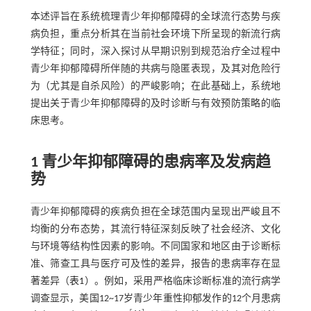
本述评旨在系统梳理青少年抑郁障碍的全球流行态势与疾
病负担，重点分析其在当前社会环境下所呈现的新流行病
学特征；同时，深入探讨从早期识别到规范治疗全过程中
青少年抑郁障碍所伴随的共病与隐匿表现，及其对危险行
为（尤其是自杀风险）的严峻影响；在此基础上，系统地
提出关于青少年抑郁障碍的及时诊断与有效预防策略的临
床思考。
1 青少年抑郁障碍的患病率及发病趋
势
青少年抑郁障碍的疾病负担在全球范围内呈现出严峻且不
均衡的分布态势，其流行特征深刻反映了社会经济、文化
与环境等结构性因素的影响。不同国家和地区由于诊断标
准、筛查工具与医疗可及性的差异，报告的患病率存在显
著差异（
表1
）。例如，采用严格临床诊断标准的流行病学
调查显示，美国12~17岁青少年重性抑郁发作的12个月患病