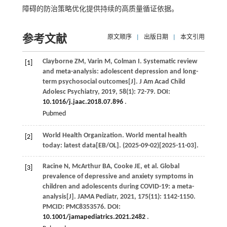
障碍的防治策略优化提供持续的高质量循证依据。
参考文献
原文顺序
|
出版日期
|
本文引用
Clayborne
ZM
,
Varin
M
,
Colman
I
. Systematic review
[1]
and meta-analysis: adolescent depression and long-
term psychosocial outcomes[J].
J Am Acad Child
Adolesc Psychiatry
,
2019
,
58
(1): 72-79. DOI:
10.1016/j.jaac.2018.07.896
.
Pubmed
World Health Organization. World mental health
[2]
today: latest data[EB/OL]. (2025-09-02)[2025-11-03].
Racine
N
,
McArthur
BA
,
Cooke
JE
,
et al
. Global
[3]
prevalence of depressive and anxiety symptoms in
children and adolescents during COVID-19: a meta-
analysis[J].
JAMA Pediatr
,
2021
,
175
(11): 1142-1150.
PMCID: PMC8353576. DOI:
10.1001/jamapediatrics.2021.2482
.