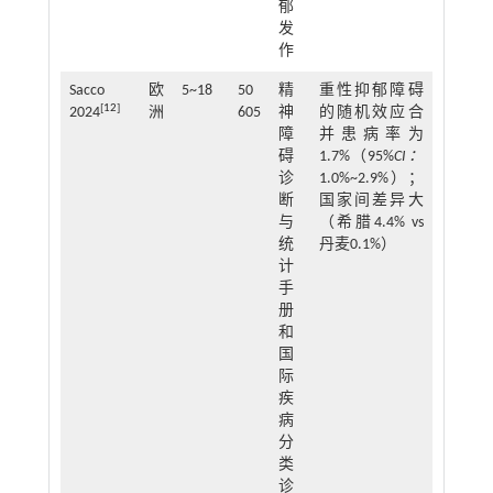
郁
发
作
Sacco
欧
5~18
50
精
重性抑郁障碍
[
12
]
2024
洲
605
神
的随机效应合
障
并患病率为
碍
1.7%（95%
CI：
诊
1.0%~2.9%）；
断
国家间差异大
与
（希腊4.4% vs
统
丹麦0.1%）
计
手
册
和
国
际
疾
病
分
类
诊