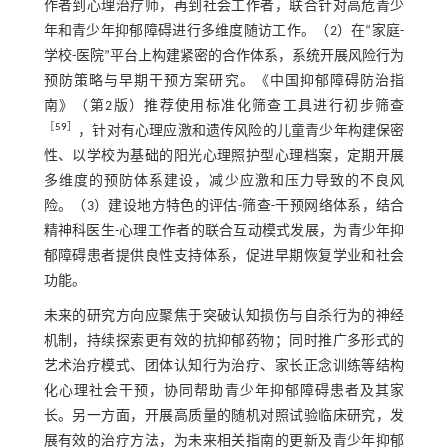
作者到心理治疗师，再到社会工作者，联合针对高危青少
年和青少年抑郁障碍进行多维度随访工作。（2）在“家庭-
学校-医院”平台上构建紧密的合作体系，系统开展风险行为
预防策略与早期干预方案研究。《中国抑郁障碍防治指
南》（第2版）推荐使用标准化筛查工具进行初步筛查
［
59
］
，针对有心理应激和遗传风险的儿童青少年构建保密
性、以学校为基础的阳光心理照护型心理档案，定期开展
多维度的预防体系建设，减少应激和压力导致的不良风
险。（3）建设地方特色的评估-筛查-干预网络体系，结合
精神科医生-心理工作者的联合互动模式发展，为青少年抑
郁障碍患者提供良性支持体系，促进早期恢复学业和社会
功能。
未来的研究方向应聚焦于突破认知损伤与自杀行为的神经
机制，持续探索更有效的抗抑郁药物；同时推广多形式的
艺术治疗模式、团体认知行为治疗、家长正念训练等结构
化心理社会干预，协同帮助青少年抑郁障碍患者及其家
长。另一方面，开展高质量的随机对照试验临床研究，发
展有效的治疗方法，为未来相关指南的更新及青少年抑郁