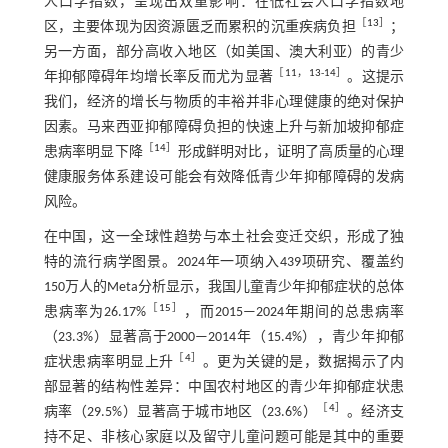
人口学指数，呈现出双重影响：在低社会人口学指数地
［
13
］
区，主要体现为因资源匮乏而累积的沉重疾病负担
；
另一方面，部分高收入地区（如美国、澳大利亚）的青少
［
11
，
13
-
14
］
年抑郁障碍年均增长率反而尤为显著
。这提示
我们，经济的增长与物质的丰裕并非心理健康的绝对保护
因素。马来西亚抑郁障碍负担的快速上升与新加坡抑郁症
［
14
］
患病率明显下降
形成鲜明对比，证明了高质量的心理
健康服务体系建设可能会有效降低青少年抑郁障碍的发病
风险。
在中国，这一全球性趋势与本土社会变迁交织，形成了独
特的流行病学图景。2024年一项纳入439项研究、覆盖约
150万人的Meta分析显示，我国儿童青少年抑郁症状的总体
［
15
］
患病率为26.17%
，而2015—2024年期间的总患病率
（23.3%）显著高于2000—2014年（15.4%），青少年抑郁
［
4
］
症状患病率明显上升
。更为关键的是，数据揭示了内
部显著的结构性差异：中国农村地区的青少年抑郁症状患
［
4
］
病率（29.5%）显著高于城市地区（23.6%）
。经济支
持不足、非核心家庭以及留守儿童问题可能是其中的重要