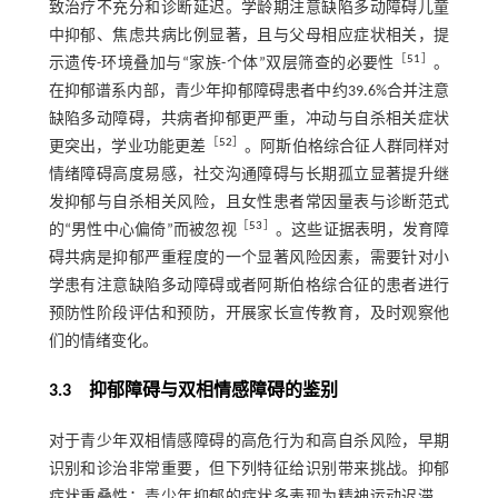
致治疗不充分和诊断延迟。学龄期注意缺陷多动障碍儿童
中抑郁、焦虑共病比例显著，且与父母相应症状相关，提
［
51
］
示遗传-环境叠加与“家族-个体”双层筛查的必要性
。
在抑郁谱系内部，青少年抑郁障碍患者中约39.6%合并注意
缺陷多动障碍，共病者抑郁更严重，冲动与自杀相关症状
［
52
］
更突出，学业功能更差
。阿斯伯格综合征人群同样对
情绪障碍高度易感，社交沟通障碍与长期孤立显著提升继
发抑郁与自杀相关风险，且女性患者常因量表与诊断范式
［
53
］
的“男性中心偏倚”而被忽视
。这些证据表明，发育障
碍共病是抑郁严重程度的一个显著风险因素，需要针对小
学患有注意缺陷多动障碍或者阿斯伯格综合征的患者进行
预防性阶段评估和预防，开展家长宣传教育，及时观察他
们的情绪变化。
3.3 抑郁障碍与双相情感障碍的鉴别
对于青少年双相情感障碍的高危行为和高自杀风险，早期
识别和诊治非常重要，但下列特征给识别带来挑战。抑郁
症状重叠性：青少年抑郁的症状多表现为精神运动迟滞，