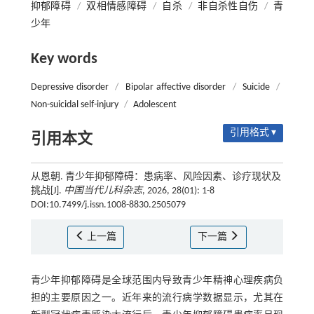
抑郁障碍
/
双相情感障碍
/
自杀
/
非自杀性自伤
/
青
少年
Key words
Depressive disorder
/
Bipolar affective disorder
/
Suicide
/
Non-suicidal self-injury
/
Adolescent
引用格式 ▾
引用本文
从恩朝. 青少年抑郁障碍：患病率、风险因素、诊疗现状及
挑战[J].
中国当代儿科杂志
, 2026, 28(01): 1-8
DOI:10.7499/j.issn.1008-8830.2505079
上一篇
下一篇
青少年抑郁障碍是全球范围内导致青少年精神心理疾病负
担的主要原因之一。近年来的流行病学数据显示，尤其在