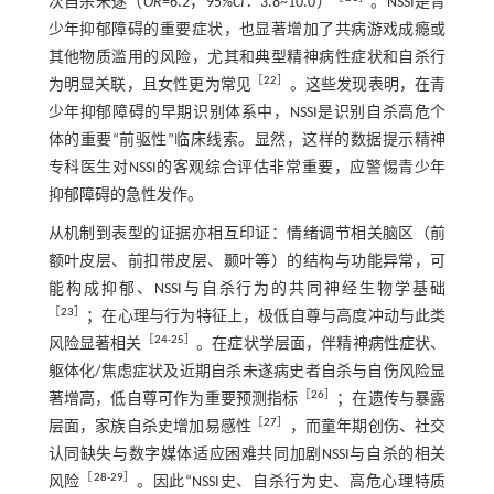
次自杀未遂（
OR
=6.2，95%
CI：
3.8~10.0）
。NSSI是青
少年抑郁障碍的重要症状，也显著增加了共病游戏成瘾或
其他物质滥用的风险，尤其和典型精神病性症状和自杀行
［
22
］
为明显关联，且女性更为常见
。这些发现表明，在青
少年抑郁障碍的早期识别体系中，NSSI是识别自杀高危个
体的重要“前驱性”临床线索。显然，这样的数据提示精神
专科医生对NSSI的客观综合评估非常重要，应警惕青少年
抑郁障碍的急性发作。
从机制到表型的证据亦相互印证：情绪调节相关脑区（前
额叶皮层、前扣带皮层、颞叶等）的结构与功能异常，可
能构成抑郁、NSSI与自杀行为的共同神经生物学基础
［
23
］
；在心理与行为特征上，极低自尊与高度冲动与此类
［
24
-
25
］
风险显著相关
。在症状学层面，伴精神病性症状、
躯体化/焦虑症状及近期自杀未遂病史者自杀与自伤风险显
［
26
］
著增高，低自尊可作为重要预测指标
；在遗传与暴露
［
27
］
层面，家族自杀史增加易感性
，而童年期创伤、社交
认同缺失与数字媒体适应困难共同加剧NSSI与自杀的相关
［
28
-
29
］
风险
。因此“NSSI史、自杀行为史、高危心理特质