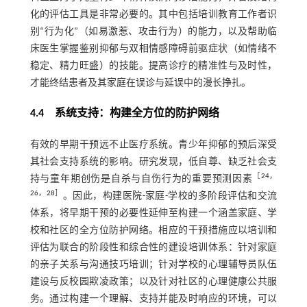
化的评估工具是非常必要的。其中包括培训教育工作者识
别“行为化”（如易激惹、攻击行为）的能力，以及帮助临
床医生掌握鉴别抑郁与双相情感障碍前驱症状（如情绪不
稳定、精力旺盛）的技能。提高诊疗的精准性与及时性，
才能终结患者及其家庭在误诊与延误中的漫长挣扎。
4.4 系统支持：构建全方位的防护网络
有效的早期干预远不止医疗系统。青少年抑郁的预后深受
其社会支持系统的影响。研究发现，低自尊、缺乏社会支
［
24
，
持与童年期创伤是自杀与自伤行为的重要预测因素
26
，
28
］
。因此，构建医院-家庭-学校的多阶段评估和交流
体系，将早期干预的必要性延伸至构建一个涵盖家庭、学
校和社区的全方位防护网络。相应的干预措施应以培训和
评估为联合的阶段性和综合性的建设培训体系：针对家庭
的亲子关系与沟通技巧培训；针对学校的心理辅导员队伍
建设与反校园欺凌政策；以及针对社区的心理健康公共服
务。通过构建一个理解、支持并能及时响应的环境，可以