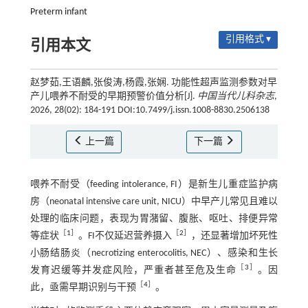
Preterm infant
引用格式 ▾
引用本文
赵梦茹,王语麟,张俊涛,杨霞,张娴. 功能性超声监测参数对早
产儿喂养不耐受的早期预警价值分析[J].
中国当代儿科杂志
,
2026, 28(02): 184-191 DOI:10.7499/j.issn.1008-8830.2506138
上一篇
下一篇
喂养不耐受（feeding intolerance, FI）是新生儿重症监护病
房（neonatal intensive care unit, NICU）中早产儿常见且难以
处理的临床问题，表现为胃潴留、腹胀、呕吐、排便异常
［
1
］
［
2
］
等症状
。FI不仅延迟营养摄入
，还显著增加坏死性
小肠结肠炎（necrotizing enterocolitis, NEC）、感染和生长
［
3
］
发育迟缓等并发症风险，严重者甚至危及生命
。因
［
4
］
此，亟需早期识别与干预
。