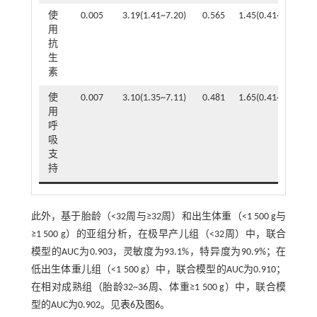
使
0.005
3.19(1.41~7.20)
0.565
1.45(0.41~5.10)
用
抗
生
素
使
0.007
3.10(1.35~7.11)
0.481
1.65(0.41~6.60)
用
呼
吸
支
持
此外，基于胎龄（<32周与≥32周）和出生体重（<1 500 g与
≥1 500 g）的亚组分析，在极早产儿组（<32周）中，联合
模型的AUC为0.903，灵敏度为93.1%，特异度为90.9%；在
低出生体重儿组（<1 500 g）中，联合模型的AUC为0.910；
在相对成熟组（胎龄32~36周、体重≥1 500 g）中，联合模
型的AUC为0.902。见
表6
及
图6
。