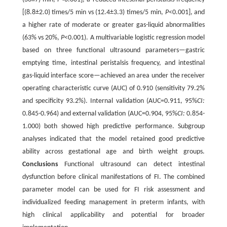
[(8.8±2.0) times/5 min vs (12.4±3.3) times/5 min,
P
<0.001], and
a higher rate of moderate or greater gas-liquid abnormalities
(63% vs 20%,
P
<0.001). A multivariable logistic regression model
based on three functional ultrasound parameters—gastric
emptying time, intestinal peristalsis frequency, and intestinal
gas-liquid interface score—achieved an area under the receiver
operating characteristic curve (AUC) of 0.910 (sensitivity 79.2%
and specificity 93.2%). Internal validation (AUC=0.911, 95%
CI:
0.845-0.964) and external validation (AUC=0.904, 95%
CI:
0.854-
1.000) both showed high predictive performance. Subgroup
analyses indicated that the model retained good predictive
ability across gestational age and birth weight groups.
Conclusions
Functional ultrasound can detect intestinal
dysfunction before clinical manifestations of FI. The combined
parameter model can be used for FI risk assessment and
individualized feeding management in preterm infants, with
high clinical applicability and potential for broader