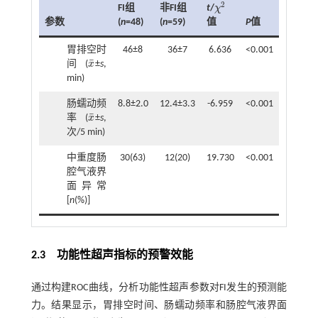
2
FI组
非FI组
t
/
χ
χ
2
参数
(
n
=48)
(
n
=59)
P
值
值
胃排空时
46±8
36±7
6.636
<0.001
¯
间 (
x
±
s
,
x
¯
min)
肠蠕动频
8.8±2.0
12.4±3.3
-6.959
<0.001
¯
率 (
x
±
s
,
x
¯
次/5 min)
中重度肠
30(63)
12(20)
19.730
<0.001
腔气液界
面异常
[
n
(%)]
2.3 功能性超声指标的预警效能
通过构建ROC曲线，分析功能性超声参数对FI发生的预测能
力。结果显示，胃排空时间、肠蠕动频率和肠腔气液界面