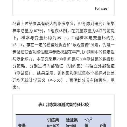
Full size
尽管上述结果具有较大的临床意义，但考虑到研究训练集
样本总量为107例，FI组仅48例，在变量数量为3项的前提
下，样本与变量比约为35∶1，FI组样本与变量比约为
16∶1，存在一定的模型过拟合和“乐观偏倚”风险。为进一
步验证联合功能性超声参数模型在早产儿FI预测中的稳定性
与泛化能力，本研究采用70%训练集与30%测试集的数据划
分策略，分别进行内部验证（训练集）与独立外部验证
（测试集）。结果显示，训练集和测试集各个指标对比差
异均无统计学意义（
P
>0.05），表明划分具有随机性。见
表4
。
表4 训练集和测试集特征比较
2
训练集
验证集
t
/
χ
χ
2
变量
(
n
=107)
(
n
=46)
P
值
值