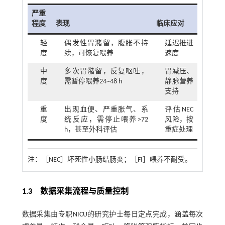
严重
程度
表现
临床应对
轻
偶发性胃潴留，腹胀不持
延迟推进
度
续，可恢复喂养
速度
中
多次胃潴留，反复呕吐，
胃减压、
度
需暂停喂养24~48 h
静脉营养
支持
重
出现血便、严重胀气、系
评估NEC
度
统反应，需停止喂养>72
风险，按
h，甚至外科评估
重症处理
注：
［NEC］坏死性小肠结肠炎；［FI］喂养不耐受。
1.3 数据采集流程与质量控制
数据采集由专职NICU的研究护士每日定点完成，涵盖每次