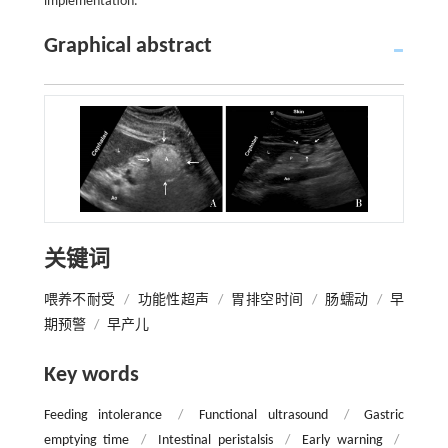
implementation.
Graphical abstract
关键词
喂养不耐受
/
功能性超声
/
胃排空时间
/
肠蠕动
/
早
期预警
/
早产儿
Key words
Feeding intolerance
/
Functional ultrasound
/
Gastric
emptying time
/
Intestinal peristalsis
/
Early warning
/