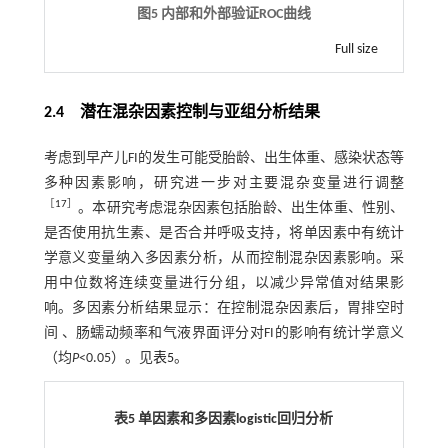
图5 内部和外部验证ROC曲线
Full size
2.4 潜在混杂因素控制与亚组分析结果
考虑到早产儿FI的发生可能受胎龄、出生体重、感染状态等
多种因素影响，研究进一步对主要混杂变量进行调整
［
17
］
。本研究考虑混杂因素包括胎龄、出生体重、性别、
是否使用抗生素、是否合并呼吸支持，将单因素中有统计
学意义变量纳入多因素分析，从而控制混杂因素影响。采
用中位数将连续变量进行分组，以减少异常值对结果影
响。多因素分析结果显示：在控制混杂因素后，胃排空时
间 、肠蠕动频率和气液界面评分对FI的影响有统计学意义
（均
P
<0.05）。见
表5
。
表5 单因素和多因素logistic回归分析