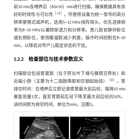
前10 min及喂养后（60±10）min进行扫描，确保数据具有良
［
12
］
好的时效性与可比性
。所使用设备为统一型号的高分
辨率便携式超声机，选用5~12 MHz线阵探头，优先选择频
率为8~10 MHz以兼顾穿透力和分辨率。患儿取安静仰卧位
或右侧卧位，使用暖凝胶减少刺激，操作时间控制在8~10
min，以降低对早产儿稳定状态的干扰。
1.2.2 检查部位与技术参数定义
扫描部位包括胃窦部（位于肝左叶下缘与胰颈交界处）和
［
8
］
近端小肠（主要为十二指肠降部和空肠起始段）
。胃
排空时间：在喂养后立即记录胃窦最大前后径，每隔10 min
重复测量1次，直至胃窦前后径下降至最大前后径的50%，
该时间即为排空时间，单位为min。见
图1
。