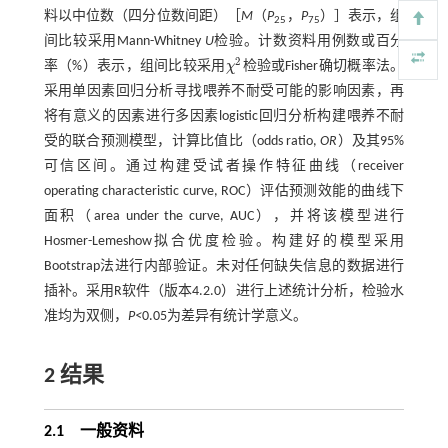
料以中位数（四分位数间距）［
M
（
P
，
P
）］表示，组
25
75
间比较采用Mann-Whitney
U
检验。计数资料用例数或百分
2
率（%）表示，组间比较采用
χ
检验或Fisher确切概率法。
χ
2
采用单因素回归分析寻找喂养不耐受可能的影响因素，再
将有意义的因素进行多因素logistic回归分析构建喂养不耐
受的联合预测模型，计算比值比（odds ratio,
OR
）及其95%
可信区间。通过构建受试者操作特征曲线（receiver
operating characteristic curve, ROC）评估预测效能的曲线下
面积（area under the curve, AUC），并将该模型进行
Hosmer-Lemeshow拟合优度检验。构建好的模型采用
Bootstrap法进行内部验证。未对任何缺失信息的数据进行
插补。采用R软件（版本4.2.0）进行上述统计分析，检验水
准均为双侧，
P<
0.05为差异有统计学意义。
2 结果
2.1 一般资料