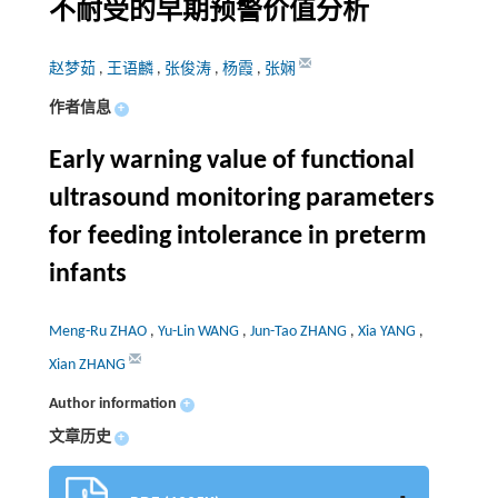
不耐受的早期预警价值分析
赵梦茹
,
王语麟
,
张俊涛
,
杨霞
,
张娴
作者信息
+
Early warning value of functional
ultrasound monitoring parameters
for feeding intolerance in preterm
infants
Meng-Ru ZHAO
,
Yu-Lin WANG
,
Jun-Tao ZHANG
,
Xia YANG
,
Xian ZHANG
Author information
+
文章历史
+