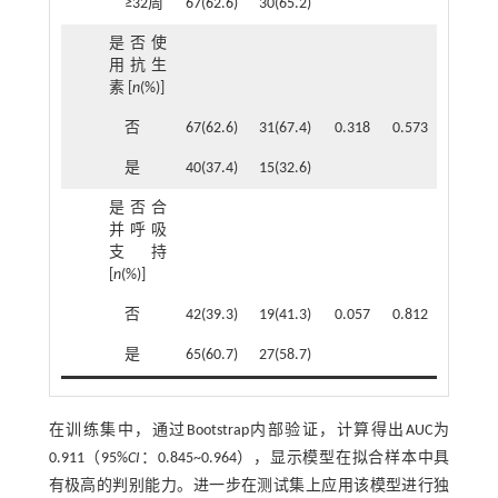
≥32周
67(62.6)
30(65.2)
是否使
用抗生
素 [
n
(%)]
否
67(62.6)
31(67.4)
0.318
0.573
是
40(37.4)
15(32.6)
是否合
并呼吸
支持
[
n
(%)]
否
42(39.3)
19(41.3)
0.057
0.812
是
65(60.7)
27(58.7)
在训练集中，通过Bootstrap内部验证，计算得出AUC为
0.911（95%
CI
：0.845~0.964），显示模型在拟合样本中具
有极高的判别能力。进一步在测试集上应用该模型进行独