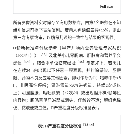
Full size
所有影像资料实时储存至专用数据库，由第2名医师在不知
组别信息前提下盲法复判。若两人判读值差异>15%，则由
第三方专家终审，以确保判读的一致性与结果的客观性。
FI诊断标准与分级参考《早产儿肠内营养管理专家共识
［
13
］
（2024年）》
及北美小儿胃肠病、肝脏病和营养学会
［
14
］
［
15
］
建议
，结合本单位临床经验
制定如下：若患儿
在连续24 h内出现以下任意一项表现，并排除感染、肠梗
阻、药物不良反应等其他因素，即可诊断为FI：喂养中断>8
h，非医嘱性停喂；胃滞留量>50%进奶量，持续2次或以
上；明显腹胀、呕吐频繁（≥2次/d）或出现胆汁样/咖啡色
内容物；肠鸣音明显减弱或消失，伴触诊不适；解绿色稀
便、黏液便或血便。FI严重程度分级标准见
表1
。
［
13
-
14
］
表1 FI严重程度分级标准