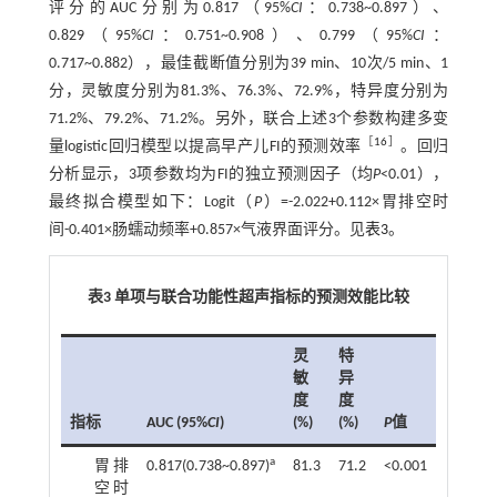
评分的AUC分别为0.817（95%
CI
：0.738~0.897）、
0.829（95%
CI
：0.751~0.908）、0.799（95%
CI
：
0.717~0.882），最佳截断值分别为39 min、10次/5 min、1
分，灵敏度分别为81.3%、76.3%、72.9%，特异度分别为
71.2%、79.2%、71.2%。另外，联合上述3个参数构建多变
［
16
］
量logistic回归模型以提高早产儿FI的预测效率
。回归
分析显示，3项参数均为FI的独立预测因子（均
P
<0.01），
最终拟合模型如下：Logit（
P
）=-2.022+0.112×胃排空时
间-0.401×肠蠕动频率+0.857×气液界面评分。见
表3
。
表3 单项与联合功能性超声指标的预测效能比较
灵
特
敏
异
度
度
截断
指标
AUC (95%
CI
)
(%)
(%)
P
值
值
a
胃排
0.817(0.738~0.897)
81.3
71.2
<0.001
39
空时