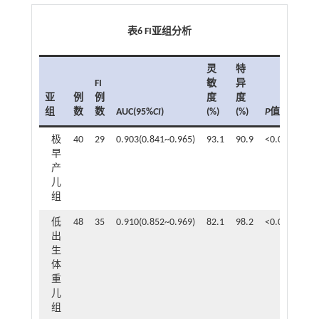
表6 FI亚组分析
灵
特
FI
敏
异
亚
例
例
度
度
截
组
数
数
AUC(95%
CI
)
(%)
(%)
P
值
值
极
40
29
0.903(0.841~0.965)
93.1
90.9
<0.001
0.6
早
产
儿
组
低
48
35
0.910(0.852~0.969)
82.1
98.2
<0.001
0.7
出
生
体
重
儿
组