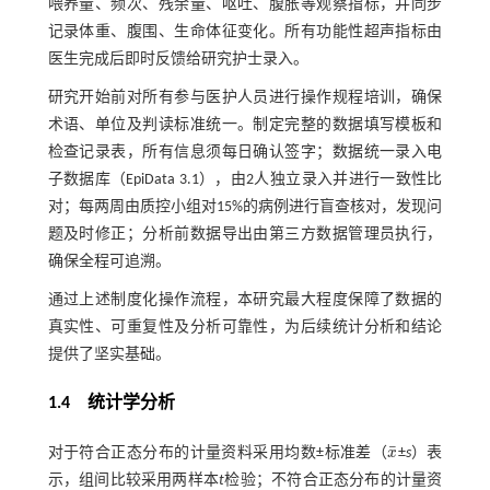
喂养量、频次、残余量、呕吐、腹胀等观察指标，并同步
记录体重、腹围、生命体征变化。所有功能性超声指标由
医生完成后即时反馈给研究护士录入。
研究开始前对所有参与医护人员进行操作规程培训，确保
术语、单位及判读标准统一。制定完整的数据填写模板和
检查记录表，所有信息须每日确认签字；数据统一录入电
子数据库（EpiData 3.1），由2人独立录入并进行一致性比
对；每两周由质控小组对15%的病例进行盲查核对，发现问
题及时修正；分析前数据导出由第三方数据管理员执行，
确保全程可追溯。
通过上述制度化操作流程，本研究最大程度保障了数据的
真实性、可重复性及分析可靠性，为后续统计分析和结论
提供了坚实基础。
1.4 统计学分析
¯
对于符合正态分布的计量资料采用均数±标准差（
x
±
s
）表
x
¯
示，组间比较采用两样本
t
检验；不符合正态分布的计量资