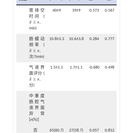
胃排空
40±9
39±9
0.573
0.567
时间 (
¯
±
x
s
,
x
¯
±
s
min)
肠蠕动
10.8±3.3
10.6±3.8
0.284
0.777
频率 (
¯
±
x
s
,
x
¯
±
s
次/5min)
气液界
1.5±1.1
1.7±1.1
-0.680
0.498
面评分 (
¯
±
x
s
,
x
¯
±
s
分)
中重度
肠腔气
液界面
异常
[
n
(%)]
否
65(60.7)
27(58.7)
0.057
0.812