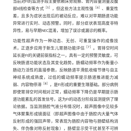
当前对FI的监测手段主要依赖床旁观察、胃内容量测量及腹
［
5
］
［
6
］
部X线检查等方式
，但这些方法主观性强
、重复性
差，且多为症状出现后的被动反应，难以对早期肠道功能
异常进行实时、动态预警。同时，部分症状表现高度非特
异性，易与早期NEC混淆，增加了误诊或漏诊的概率。
功能性超声作为一种动态、无创、可重复操作的成像技
［
7
］
术，正逐步应用于新生儿胃肠功能评估
。胃排空时间
延长是FI的关键前驱指标之一，具有一定的预警灵敏度，可
反映肠道功能状态及其变化趋势。肠蠕动频率作为衡量小
肠动力活性的直接参数，反映肠道平滑肌收缩节律与自主
神经系统成熟度，过低的蠕动频率提示肠道推进能力减
［
8
］
弱、内容物停滞
，是FI形成的重要生理基础。部分病例
即使胃排空时间相对正常，蠕动频率下降仍是早期提示肠
道功能紊乱的首发信号，这为FI的动态分阶段监测提供了理
论依据。当监测肠腔气液分布情况时，超声图像中见较多
气体聚集形成镜面征（即超声图像中由于肠腔内大量气体
反射形成的强回声带，常表现为肠腔内容物与肠壁结构消
失、伴伪像对称反射现象），肠壁显示受干扰甚至不可辨