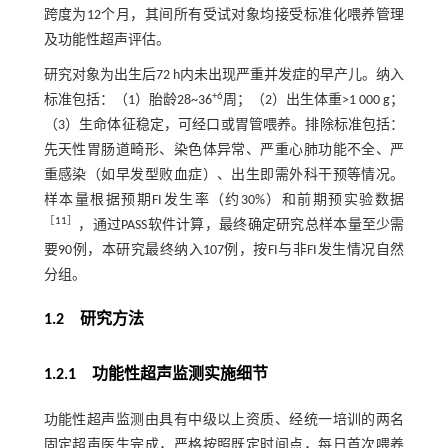
跨度为12个月，其间所有受试对象均接受标准化喂养管理
及功能性超声评估。
研究对象为出生后72 h内未出现严重并发症的早产儿。纳入
+6
标准包括：（1）胎龄28~36
周；（2）出生体重>1 000 g；
（3）生命体征稳定，可经口或胃管喂养。排除标准包括：
先天性胃肠道畸形、染色体异常、严重心肺功能不全、严
重感染（如早发型败血症）、出生即需外科干预等情况。
样本量根据预期FI发生率（约30%）和前期预实验数据
［
11
］
，通过PASS软件计算，最终确定研究总样本量至少需
要90例，本研究最终纳入107例，按FI与非FI发生情况自然
分组。
1.2 研究方法
1.2.1 功能性超声监测实施细节
功能性超声监测由具有中级以上资质、经统一培训的两名
固定超声医生完成，严格按照既定时间点，每日首次喂养