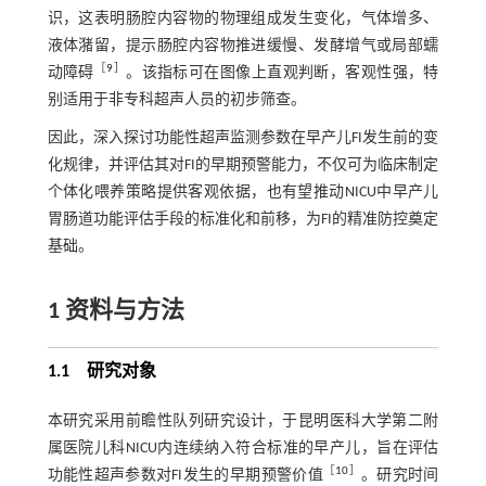
识，这表明肠腔内容物的物理组成发生变化，气体增多、
液体潴留，提示肠腔内容物推进缓慢、发酵增气或局部蠕
［
9
］
动障碍
。该指标可在图像上直观判断，客观性强，特
别适用于非专科超声人员的初步筛查。
因此，深入探讨功能性超声监测参数在早产儿FI发生前的变
化规律，并评估其对FI的早期预警能力，不仅可为临床制定
个体化喂养策略提供客观依据，也有望推动NICU中早产儿
胃肠道功能评估手段的标准化和前移，为FI的精准防控奠定
基础。
1 资料与方法
1.1 研究对象
本研究采用前瞻性队列研究设计，于昆明医科大学第二附
属医院儿科NICU内连续纳入符合标准的早产儿，旨在评估
［
10
］
功能性超声参数对FI发生的早期预警价值
。研究时间