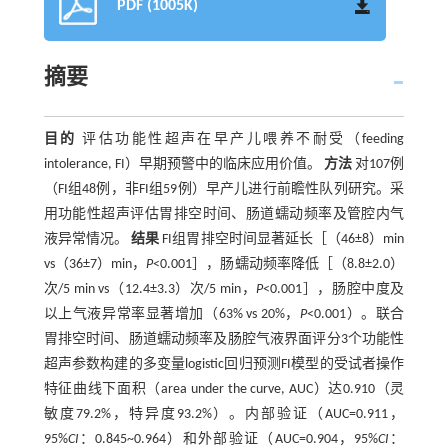
PDF (1005K)
摘要
目的
评估功能性超声在早产儿喂养不耐受（feeding
intolerance, FI）早期预警中的临床应用价值。
方法
对107例
（FI组48例，非FI组59例）早产儿进行前瞻性队列研究。采
用功能性超声评估胃排空时间、肠道蠕动频率及管腔内气
液异常情况。
结果
FI组胃排空时间显著延长［（46±8）min
vs（36±7）min，
P
<0.001］，肠蠕动频率降低［（8.8±2.0）
次/5 min vs（12.4±3.3）次/5 min，
P
<0.001］，肠腔中度及
以上气液异常率显著增加（63% vs 20%，
P
<0.001）。联合
胃排空时间、肠道蠕动频率及肠腔气液界面评分3个功能性
超声参数构建的多变量logistic回归预测FI模型的受试者操作
特征曲线下面积（area under the curve, AUC）达0.910（灵
敏度79.2%，特异度93.2%）。内部验证（AUC=0.911，
95%
CI
：0.845~0.964）和外部验证（AUC=0.904，95%
CI
：