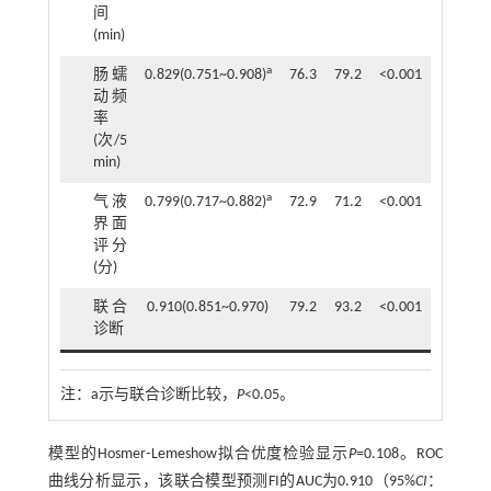
间
(min)
a
肠蠕
0.829(0.751~0.908)
76.3
79.2
<0.001
10
动频
率
(次/5
min)
a
气液
0.799(0.717~0.882)
72.9
71.2
<0.001
1
界面
评分
(分)
联合
0.910(0.851~0.970)
79.2
93.2
<0.001
0.582
诊断
注：
a示与联合诊断比较，
P
<0.05。
模型的Hosmer⁃Lemeshow拟合优度检验显示
P
=0.108。ROC
曲线分析显示，该联合模型预测FI的AUC为0.910（95%
CI
：