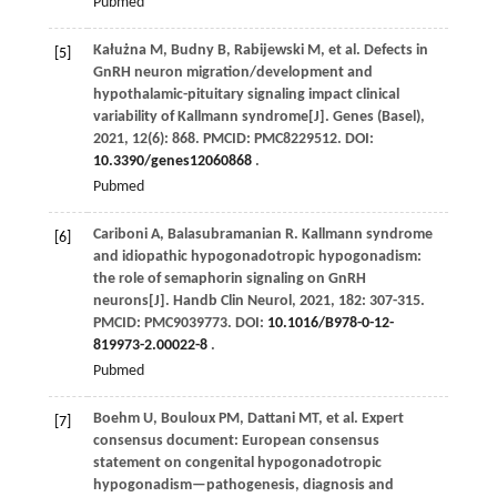
Pubmed
Kałużna
M
,
Budny
B
,
Rabijewski
M
,
et al
. Defects in
[5]
GnRH neuron migration/development and
hypothalamic-pituitary signaling impact clinical
variability of Kallmann syndrome[J].
Genes (Basel)
,
2021
,
12
(6): 868. PMCID: PMC8229512. DOI:
10.3390/genes12060868
.
Pubmed
Cariboni
A
,
Balasubramanian
R
. Kallmann syndrome
[6]
and idiopathic hypogonadotropic hypogonadism:
the role of semaphorin signaling on GnRH
neurons[J].
Handb Clin Neurol
,
2021
,
182
: 307-315.
PMCID: PMC9039773. DOI:
10.1016/B978-0-12-
819973-2.00022-8
.
Pubmed
Boehm
U
,
Bouloux
PM
,
Dattani
MT
,
et al
. Expert
[7]
consensus document: European consensus
statement on congenital hypogonadotropic
hypogonadism—pathogenesis, diagnosis and