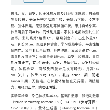
患儿，女，15岁，因无乳房发育及月经初潮就诊，自幼有
嗅觉障碍，无法分辨乙醇和白醋，无听力下降、步态不
稳、肢体摇晃，无镜像运动等伴随症状，患儿自幼身高、
体重落后于同年龄、同性别儿童，家长未定期监测其生长
速率。患儿系第1胎第1产，足月剖宫产，出生体重3.15
kg，身长50 cm。既往身体健康，学习成绩中等，平素性格
偏内向。父母非近亲结婚，身体健康。父亲身高174 cm，
青春期发育正常；母亲身高159 cm，12岁月经初潮，青春
期发育正常；有1个妹妹，13岁，身体健康，12岁月经初
潮。体格检查：面部及四肢未见发育畸形，身高149
cm（
P
），体重39 kg（
P
），乳房TannerⅠ期，阴毛
2
3
TannerⅡ期，无腋毛。心肺腹体格检查无异常，四肢肌
力、肌张力正常，病理征阴性。
实验室检查：染色体核型46,XX。基础性激素：卵泡刺激素
（follicle-stimulating hormone, FSH）0.4 IU/L（参考范围：
1.0~10.8 IU/L），黄体生成素（luteinizing hormone, LH）