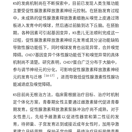
KS的发病机制尚在不断探索中，目前已发现人类生殖功能
主要受促性腺激素释放激素神经元控制。在胚胎发育过程
中，未成熟的促性腺激素释放激素细胞从嗅觉上皮通过筛
板进入发育中的嗅球，然后通过前脑到达下丘脑。在胚胎
期，各种因素可引起基因变异，KS患儿无法顺利完成这一
过程，促性腺激素释放激素神经元发育或其分泌功能缺陷
导致性腺功能低下，同时嗅球发育也出现异常，合并嗅觉
障碍。
CHD7
基因变异个体性腺功能低下和嗅觉异常的具体
机制尚不清楚。研究表明，CHD7蛋白广泛分布于大脑中，
参与调节神经元的分化，可影响促性腺激素释放激素神经
［
16
-
17
］
元的发育与迁移
，进而导致低促性腺激素性性腺功
能减退症及嗅觉障碍。
KS目前尚无根治方法，临床需根据治疗目标、治疗时机制
定个体化方案，青春期女性主要通过雌激素替代促进青春
期发育。促性腺激素释放激素泵脉冲治疗尚不成熟，对于
女性患儿，先给予雌激素以促进性器官和第二性征的发
育，待卵巢、子宫发育达到或接近成年女性时，加用孕激
素建立月经周期、保护子宫内膜，最终治疗目标是使青春