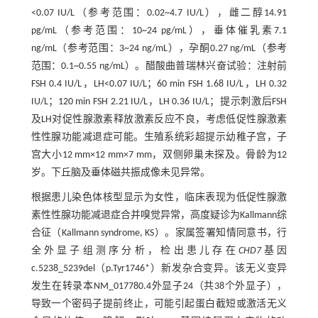
<0.07 IU/L（参考范围：0.02~4.7 IU/L），雌二醇14.91
pg/mL（参考范围：10~24 pg/mL），垂体催乳素7.1
ng/mL（参考范围：3~24 ng/mL），孕酮0.27 ng/mL（参考
范围：0.1~0.55 ng/mL）。醋酸曲普瑞林兴奋试验：注射前
FSH 0.4 IU/L，LH<0.07 IU/L；60 min FSH 1.68 IU/L，LH 0.32
IU/L；120 min FSH 2.21 IU/L，LH 0.36 IU/L；提示刺激后FSH
及LH对促性腺激素释放激素反应不良，考虑低促性腺激素
性性腺功能减退症可能。生殖系统彩超提示幼稚子宫，子
宫大小12 mm×12 mm×7 mm，双侧卵巢未探及。骨龄为12
岁。下丘脑及垂体磁共振成像未见异常。
根据患儿染色体核型显示为女性，临床表现为低促性腺激
素性性腺功能减退症合并嗅觉异常，高度疑诊为Kallmann综
合征（Kallmann syndrome, KS）。家属签署知情同意书，行
全外显子组测序分析，检出患儿存在
CHD7
基因
c.5238_5239del（p.Tyr1746*）新发杂合变异。该无义变异
发生在转录本NM_017780.4外显子24（共38个外显子），
导致一个密码子提前终止，可能引起蛋白截短或激活无义