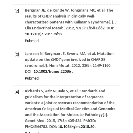
Bergman
JE
,
de Ronde
W
,
Jongmans
MC
,
et al
. The
[2]
results of
CHD7
analysis in clinically well-
characterized patients with Kallmann syndrome[J].
J
Clin Endocrinol Metab
,
2012
,
97
(5): E858-E862. DOI:
10.1210/jc.2011-2652
.
Pubmed
Janssen
N
,
Bergman
JE
,
Swertz
MA
,
et al
. Mutation
[3]
update on the
CHD7
gene involved in CHARGE
syndrome[J].
Hum Mutat
,
2012
,
33
(8): 1149-1160.
DOI:
10.1002/humu.22086
.
Pubmed
Richards
S
,
Aziz
N
,
Bale
S
,
et al
. Standards and
[4]
guidelines for the interpretation of sequence
variants: a joint consensus recommendation of the
American College of Medical Genetics and Genomics
and the Association for Molecular Pathology[J].
Genet Med
,
2015
,
17
(5): 405-424. PMCID:
PMC4544753. DOI:
10.1038/gim.2015.30
.