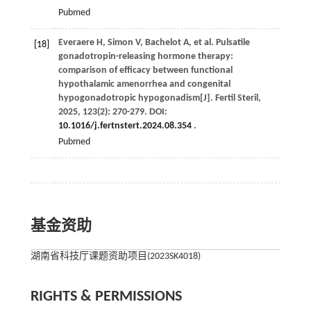
Pubmed
Everaere
H
,
Simon
V
,
Bachelot
A
,
et al
. Pulsatile
[18]
gonadotropin-releasing hormone therapy:
comparison of efficacy between functional
hypothalamic amenorrhea and congenital
hypogonadotropic hypogonadism[J].
Fertil Steril
,
2025
,
123
(2): 270-279. DOI:
10.1016/j.fertnstert.2024.08.354
.
Pubmed
基金资助
湖南省科技厅课题资助项目(2023SK4018)
RIGHTS & PERMISSIONS