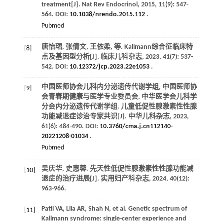
treatment[J].
Nat Rev Endocrinol
,
2015
,
11
(9): 547-
564. DOI:
10.1038/nrendo.2015.112
.
Pubmed
唐怡珺, 张倩文, 王依柔,
等
. Kallmann综合征临床特
[8]
点及基因型分析[J].
临床儿科杂志
,
2023
,
41
(7): 537-
542. DOI:
10.12372/jcp.2023.22e1053
.
中国医师协会儿科内分泌遗传代谢学组, 中国医师协
[9]
会青春期健康与医学专业委员会, 中华医学会儿科学
分会内分泌遗传代谢学组. 儿童低促性腺激素性性腺
功能减退症诊治专家共识[J].
中华儿科杂志
,
2023
,
61
(6): 484-490. DOI:
10.3760/cma.j.cn112140-
20221208-01034
.
Pubmed
吴庆华, 史惠蓉. 先天性低促性腺激素性性腺功能减
[10]
退症的治疗进展[J].
实用妇产科杂志
,
2024
,
40
(12):
963-966.
Patil
VA
,
Lila
AR
,
Shah
N
,
et al
. Genetic spectrum of
[11]
Kallmann syndrome: single-center experience and