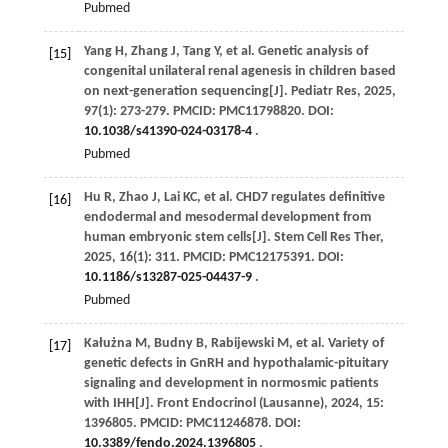
Pubmed
Yang
H
,
Zhang
J
,
Tang
Y
,
et al
. Genetic analysis of
[15]
congenital unilateral renal agenesis in children based
on next-generation sequencing[J].
Pediatr Res
,
2025
,
97
(1): 273-279. PMCID: PMC11798820. DOI:
10.1038/s41390-024-03178-4
.
Pubmed
Hu
R
,
Zhao
J
,
Lai
KC
,
et al
. CHD7 regulates definitive
[16]
endodermal and mesodermal development from
human embryonic stem cells[J].
Stem Cell Res Ther
,
2025
,
16
(1): 311. PMCID: PMC12175391. DOI:
10.1186/s13287-025-04437-9
.
Pubmed
Kałużna
M
,
Budny
B
,
Rabijewski
M
,
et al
. Variety of
[17]
genetic defects in GnRH and hypothalamic-pituitary
signaling and development in normosmic patients
with IHH[J].
Front Endocrinol (Lausanne)
,
2024
,
15
:
1396805. PMCID: PMC11246878. DOI:
10.3389/fendo.2024.1396805
.