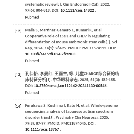
systematic review[J].
Clin Endocrinol (Oxf)
,
2022
,
97
(6): 804-813. DOI:
10.1111/cen.14822
.
Pubmed
Malla
S
,
Martinez-Gamero
C
,
Kumari
K
,
et al
.
[12]
Cooperative role of
LSD1
and
CHD7
in regulating
differentiation of mouse embryonic stem cells[J].
Sci
Rep
,
2024
,
14
(1): 28495. PMCID: PMC11574112. DOI:
10.1038/s41598-024-78920-3
.
Pubmed
孔佳怡, 李曼红, 王雨生,
等
. 儿童CHARGE综合征的临
[13]
床特征分析[J].
中华眼科杂志
,
2025
,
61
(3): 182-188.
DOI:
10.3760/cma.j.cn112142-20241130-00548
.
Pubmed
Furukawa
S
,
Kushima
I
,
Kato
H
,
et al
. Whole-genome
[14]
sequencing analysis of Japanese autism spectrum
disorder trios[J].
Psychiatry Clin Neurosci
,
2025
,
79
(3): 87-97. PMCID: PMC11874045. DOI:
10.1111/pcn.13767
.