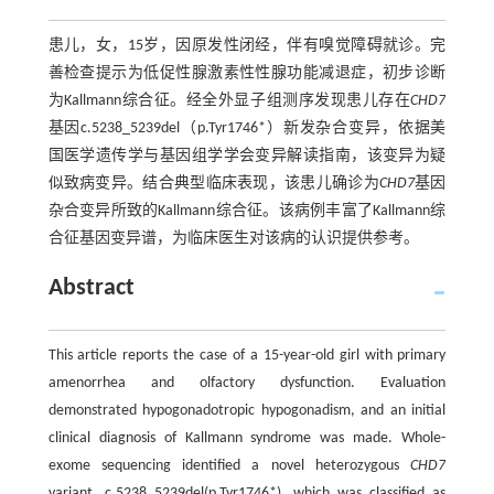
患儿，女，15岁，因原发性闭经，伴有嗅觉障碍就诊。完
善检查提示为低促性腺激素性性腺功能减退症，初步诊断
为Kallmann综合征。经全外显子组测序发现患儿存在
CHD7
基因c.5238_5239del（p.Tyr1746*）新发杂合变异，依据美
国医学遗传学与基因组学学会变异解读指南，该变异为疑
似致病变异。结合典型临床表现，该患儿确诊为
CHD7
基因
杂合变异所致的Kallmann综合征。该病例丰富了Kallmann综
合征基因变异谱，为临床医生对该病的认识提供参考。
Abstract
This article reports the case of a 15-year-old girl with primary
amenorrhea and olfactory dysfunction. Evaluation
demonstrated hypogonadotropic hypogonadism, and an initial
clinical diagnosis of Kallmann syndrome was made. Whole-
exome sequencing identified a novel heterozygous
CHD7
variant, c.5238_5239del(p.Tyr1746*), which was classified as