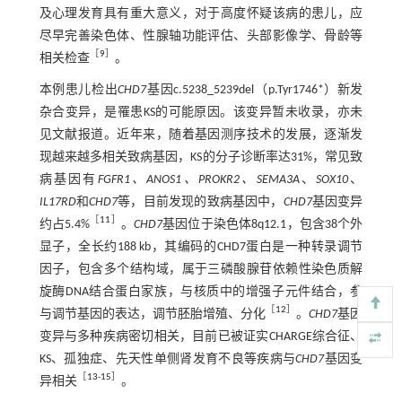
及心理发育具有重大意义，对于高度怀疑该病的患儿，应
尽早完善染色体、性腺轴功能评估、头部影像学、骨龄等
［
9
］
相关检查
。
本例患儿检出
CHD7
基因c.5238_5239del（p.Tyr1746*）新发
杂合变异，是罹患KS的可能原因。该变异暂未收录，亦未
见文献报道。近年来，随着基因测序技术的发展，逐渐发
现越来越多相关致病基因，KS的分子诊断率达31%，常见致
病基因有
FGFR1、ANOS1、PROKR2、SEMA3A
、
SOX10
、
IL17RD
和
CHD7
等，目前发现的致病基因中，
CHD7
基因变异
［
11
］
约占5.4%
。
CHD7
基因位于染色体8q12.1，包含38个外
显子，全长约188 kb，其编码的CHD7蛋白是一种转录调节
因子，包含多个结构域，属于三磷酸腺苷依赖性染色质解
旋酶DNA结合蛋白家族，与核质中的增强子元件结合，参
［
12
］
与调节基因的表达，调节胚胎增殖、分化
。
CHD7
基因
变异与多种疾病密切相关，目前已被证实CHARGE综合征、
KS、孤独症、先天性单侧肾发育不良等疾病与
CHD7
基因变
［
13
-
15
］
异相关
。