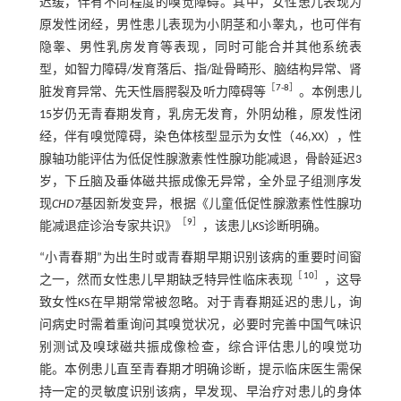
迟缓，伴有不同程度的嗅觉障碍。其中，女性患儿表现为
原发性闭经，男性患儿表现为小阴茎和小睾丸，也可伴有
隐睾、男性乳房发育等表现，同时可能合并其他系统表
型，如智力障碍/发育落后、指/趾骨畸形、脑结构异常、肾
［
7
-
8
］
脏发育异常、先天性唇腭裂及听力障碍等
。本例患儿
15岁仍无青春期发育，乳房无发育，外阴幼稚，原发性闭
经，伴有嗅觉障碍，染色体核型显示为女性（46,XX），性
腺轴功能评估为低促性腺激素性性腺功能减退，骨龄延迟3
岁，下丘脑及垂体磁共振成像无异常，全外显子组测序发
现
CHD7
基因新发变异，根据《儿童低促性腺激素性性腺功
［
9
］
能减退症诊治专家共识》
，该患儿KS诊断明确。
“小青春期”为出生时或青春期早期识别该病的重要时间窗
［
10
］
之一，然而女性患儿早期缺乏特异性临床表现
，这导
致女性KS在早期常常被忽略。对于青春期延迟的患儿，询
问病史时需着重询问其嗅觉状况，必要时完善中国气味识
别测试及嗅球磁共振成像检查，综合评估患儿的嗅觉功
能。本例患儿直至青春期才明确诊断，提示临床医生需保
持一定的灵敏度识别该病，早发现、早治疗对患儿的身体