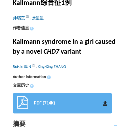
Kallmann综合征1例
孙瑞杰
,
张星星
作者信息
+
Kallmann syndrome in a girl caused
by a novel
CHD7
variant
Rui-Jie SUN
,
Xing-Xing ZHANG
Author information
+
文章历史
+
PDF (714K)
摘要