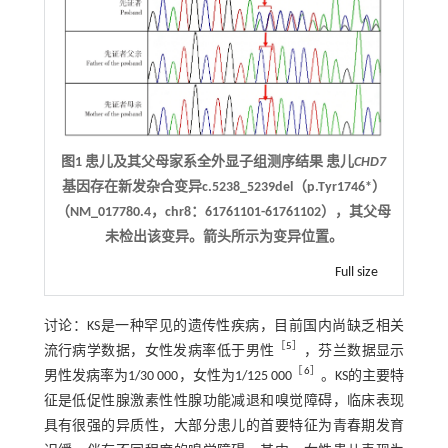
图1 患儿及其父母家系全外显子组测序结果 患儿
CHD7
基因存在新发杂合变异c.5238_5239del（p.Tyr1746*）
（NM_017780.4，chr8：61761101-61761102），其父母
未检出该变异。箭头所示为变异位置。
Full size
讨论：KS是一种罕见的遗传性疾病，目前国内尚缺乏相关
［
5
］
流行病学数据，女性发病率低于男性
，芬兰数据显示
［
6
］
男性发病率为1/30 000，女性为1/125 000
。KS的主要特
征是低促性腺激素性性腺功能减退和嗅觉障碍，临床表现
具有很强的异质性，大部分患儿的首要特征为青春期发育