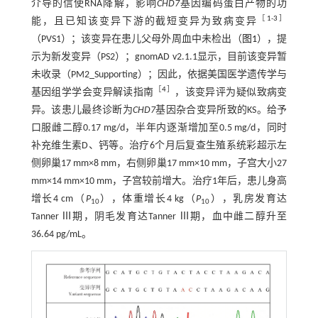
介导的信使RNA降解，影响
CHD7
基因编码蛋白产物的功
［
1
-
3
］
能，且已知该变异下游的截短变异为致病变异
（PVS1）；该变异在患儿父母外周血中未检出（
图1
），提
示为新发变异（PS2）；gnomAD v2.1.1显示，目前该变异暂
未收录（PM2_Supporting）；因此，依据美国医学遗传学与
［
4
］
基因组学学会变异解读指南
，该变异评为疑似致病变
异。该患儿最终诊断为
CHD7
基因杂合变异所致的KS。给予
口服雌二醇0.17 mg/d，半年内逐渐增加至0.5 mg/d，同时
补充维生素D、钙等。治疗6个月后复查生殖系统彩超示左
侧卵巢17 mm×8 mm，右侧卵巢17 mm×10 mm，子宫大小27
mm×14 mm×10 mm，子宫较前增大。治疗1年后，患儿身高
增长4 cm（
P
），体重增长4 kg（
P
），乳房发育达
10
10
Tanner Ⅲ期，阴毛发育达Tanner Ⅲ期，血中雌二醇升至
36.64 pg/mL。