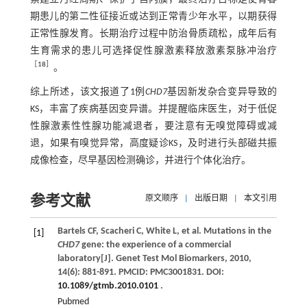
期患儿的第二性征接近或达到正常青少年水平，以期获得
正常性腺发育。长期治疗过程中防治骨质疏松，成年后有
生育需求的患儿可选择促性腺激素释放激素泵脉冲治疗
［
18
］
。
综上所述，该文报道了1例
CHD7
基因新发杂合变异导致的
KS，丰富了疾病基因变异谱。并提醒临床医生，对于低促
性腺激素性性腺功能减退者，要注意有无嗅觉障碍或减
退，如果有嗅觉异常，高度疑诊KS，及时进行头部磁共振
成像检查，尽早基因检测确诊，并进行个体化治疗。
参考文献
原文顺序
|
出版日期
|
本文引用
Bartels
CF
,
Scacheri
C
,
White
L
,
et al
. Mutations in the
[1]
CHD7
gene: the experience of a commercial
laboratory[J].
Genet Test Mol Biomarkers
,
2010
,
14
(6): 881-891. PMCID: PMC3001831. DOI:
10.1089/gtmb.2010.0101
.
Pubmed