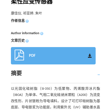
柔性应变传感器
康佳仪, 祁亚婷, 朱叶
作者信息
+
Author information
+
文章历史
+
PDF
摘要
以光固化硅树脂（Si-350）为低聚物、丙烯酸异冰片酯
（IBOA）为单体、气相二氧化硅纳米颗粒（A200）为流变
改性剂、片状银粉为导电填料，设计了可打印硅树脂为基
底层、导电银浆为功能层，利用紫外光（UV）辅助墨水直