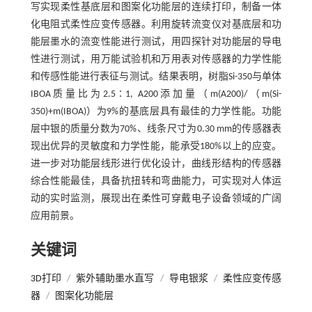
写实现柔性基底层和图案化功能层的连续打印，制备一体
化电阻式柔性应变传感器。利用旋转流变仪对基底层和功
能层墨水的流变性能进行测试，用四探针对功能层的导电
性进行测试，用万能试验机和万用表对传感器的力学性能
和传感性能进行表征与测试。结果表明，树脂Si-350与单体
IBOA质量比为2.5∶1, A200添加量（m(A200)/（m(Si-
350)+m(IBOA)）为9%的基底层具有最佳的力学性能。功能
层中银的质量分数为70%、线条尺寸为0.30 mm的传感器表
现出优异的灵敏度和力学性能，能承受180%以上的应变。
进一步对功能层线形进行优化设计，曲线形结构的传感器
综合性能最佳，具备抗扭转和弯曲能力，可实现对人体运
动的实时监测，展现出在柔性可穿戴电子设备领域的广阔
应用前景。
关键词
3D打印
/
紫外辅助墨水直写
/
导电银浆
/
柔性应变传感
器
/
图案化功能层