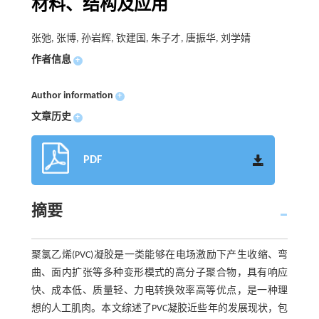
材料、结构及应用
张弛, 张博, 孙岩辉, 钦建国, 朱子才, 唐振华, 刘学婧
作者信息
+
Author information
+
文章历史
+
PDF
摘要
聚氯乙烯(PVC)凝胶是一类能够在电场激励下产生收缩、弯
曲、面内扩张等多种变形模式的高分子聚合物，具有响应
快、成本低、质量轻、力电转换效率高等优点，是一种理
想的人工肌肉。本文综述了PVC凝胶近些年的发展现状，包