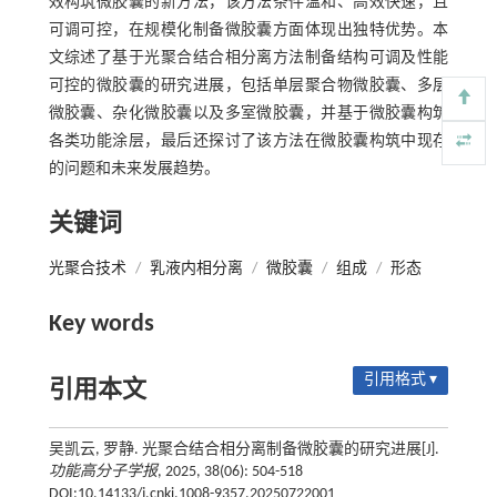
效构筑微胶囊的新方法，该方法条件温和、高效快速，且
可调可控，在规模化制备微胶囊方面体现出独特优势。本
文综述了基于光聚合结合相分离方法制备结构可调及性能
可控的微胶囊的研究进展，包括单层聚合物微胶囊、多层
微胶囊、杂化微胶囊以及多室微胶囊，并基于微胶囊构筑
各类功能涂层，最后还探讨了该方法在微胶囊构筑中现存
的问题和未来发展趋势。
关键词
光聚合技术
/
乳液内相分离
/
微胶囊
/
组成
/
形态
Key words
引用格式 ▾
引用本文
吴凯云, 罗静. 光聚合结合相分离制备微胶囊的研究进展[J].
功能高分子学报
, 2025, 38(06): 504-518
DOI:10.14133/j.cnki.1008-9357.20250722001