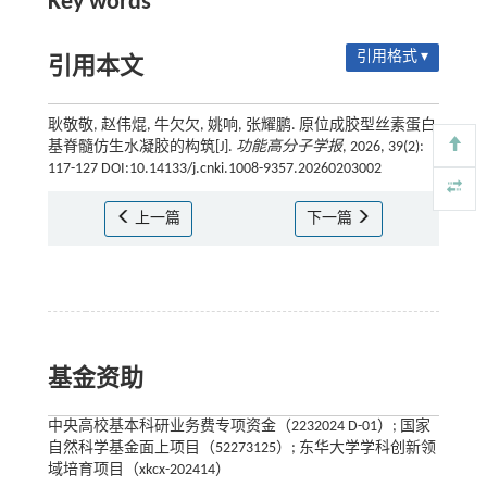
Key words
引用格式 ▾
引用本文
耿敬敬, 赵伟焜, 牛欠欠, 姚响, 张耀鹏. 原位成胶型丝素蛋白
基脊髓仿生水凝胶的构筑[J].
功能高分子学报
, 2026, 39(2):
117-127 DOI:10.14133/j.cnki.1008-9357.20260203002
上一篇
下一篇
基金资助
中央高校基本科研业务费专项资金（2232024 D-01）; 国家
自然科学基金面上项目（52273125）; 东华大学学科创新领
域培育项目（xkcx-202414）