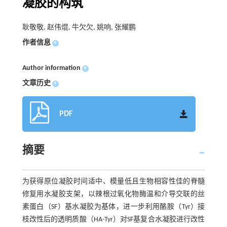
凝胶的构筑
耿敬敬, 赵伟焜, 牛欠欠, 姚响, 张耀鹏
作者信息
+
Author information
+
文章历史
+
PDF
摘要
为获得原位凝胶时间适中、模量低且生物相容性佳的脊髓
修复用水凝胶支架，以辣根过氧化物酶温和介导交联的丝
素蛋白（SF）基水凝胶为基体，进一步利用酪胺（Tyr）接
枝改性后的透明质酸（HA-Tyr）对SF基复合水凝胶进行改性