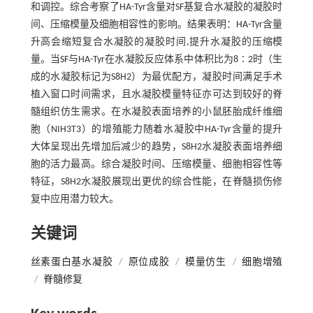
和调控。综合考察了HA-Tyr含量对SF基复合水凝胶的凝胶时
间、压缩模量及细胞相容性的影响。结果表明：HA-Tyr含量
升高会缩短复合水凝胶的凝胶时间,提升水凝胶的压缩模
量。当SF与HA-Tyr在水凝胶反应体系中体积比为8∶2时（生
成的水凝胶标记为S8H2）为最优配方，凝胶时间满足手术
植入窗口时间需求，且水凝胶模量特征亦可达到较好的脊
髓组织仿生需求。在水凝胶表面培养的小鼠胚胎成纤维细
胞（NIH3T3）的增殖能力随着水凝胶中HA-Tyr含量的提升
大体呈现出先增加后减少的趋势，S8H2水凝胶表面培养细
胞的活力最高。综合凝胶时间、压缩模量、细胞相容性等
特征，S8H2水凝胶展现出更优的综合性能，在脊髓损伤修
复中应用潜力较大。
关键词
丝素蛋白基水凝胶
/
原位成胶
/
模量仿生
/
细胞增殖
/
脊髓修复