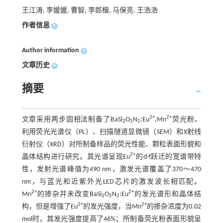
王江涛, 李媛媛, 曹智, 李郎楷, 马保亮, 王浩浩
作者信息
+
Author information
+
文章历史
+
摘要
2+
2+
文章采用两步固相法制备了BaSi
O
N
:Eu
,Mn
荧光粉，
2
2
2
利用荧光光谱仪（PL）、扫描隧道显微镜（SEM）和X射线
衍射仪（XRD）对所制备样品的荧光性能、颗粒表面形貌和
2+
晶体结构进行研究。其光谱呈现Eu
的d-f跃迁的宽谱带特
性，发射光谱峰值为490 nm，激发光谱覆盖了370～470
nm，与蓝光和近紫外光LED芯片的激发波长相匹配。
2+
2+
Mn
的掺杂并未改变BaSi
O
N
:Eu
的发光谱形和晶体结
2
2
2
2+
2+
构，但是增强了Eu
的发光强度，当Mn
的掺杂浓度为0.02
mol时，其发光强度提高了46%；所制备荧光粉表面形貌呈