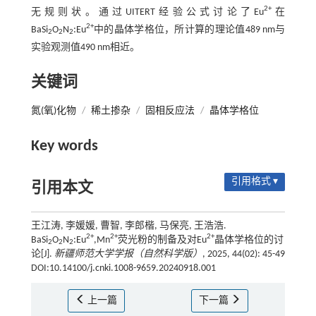
2+
无规则状。通过UITERT经验公式讨论了Eu
在
2+
BaSi
O
N
:Eu
中的晶体学格位，所计算的理论值489 nm与
2
2
2
实验观测值490 nm相近。
关键词
氮(氧)化物
/
稀土掺杂
/
固相反应法
/
晶体学格位
Key words
引用格式 ▾
引用本文
王江涛, 李媛媛, 曹智, 李郎楷, 马保亮, 王浩浩.
2+
2+
2+
BaSi
O
N
:Eu
,Mn
荧光粉的制备及对Eu
晶体学格位的讨
2
2
2
论[J].
新疆师范大学学报（自然科学版）
, 2025, 44(02): 45-49
DOI:10.14100/j.cnki.1008-9659.20240918.001
上一篇
下一篇