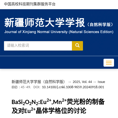
中国高校科技期刊集群服务平台
Toggle
新疆师范大学学报（自然科学版）
››
2025, Vol. 44
››
Issue
(02)
: 45 -49.
DOI:
10.14100/j.cnki.1008-9659.20240918.001
2+
2+
BaSi
O
N
:Eu
,Mn
荧光粉的制备
2
2
2
2+
及对Eu
晶体学格位的讨论