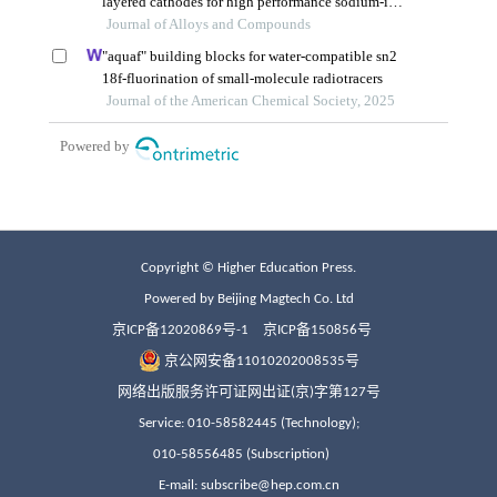
Copyright © Higher Education Press.
Powered by Beijing Magtech Co. Ltd
京ICP备12020869号-1
京ICP备150856号
京公网安备11010202008535号
网络出版服务许可证网出证(京)字第127号
Service: 010-58582445 (Technology);
010-58556485 (Subscription)
E-mail: subscribe@hep.com.cn