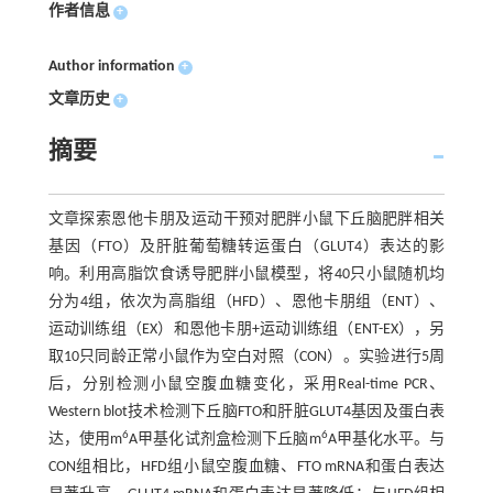
作者信息
+
Author information
+
文章历史
+
摘要
文章探索恩他卡朋及运动干预对肥胖小鼠下丘脑肥胖相关
基因（FTO）及肝脏葡萄糖转运蛋白（GLUT4）表达的影
响。利用高脂饮食诱导肥胖小鼠模型，将40只小鼠随机均
分为4组，依次为高脂组（HFD）、恩他卡朋组（ENT）、
运动训练组（EX）和恩他卡朋+运动训练组（ENT-EX），另
取10只同龄正常小鼠作为空白对照（CON）。实验进行5周
后，分别检测小鼠空腹血糖变化，采用Real-time PCR、
Western blot技术检测下丘脑FTO和肝脏GLUT4基因及蛋白表
6
6
达，使用m
A甲基化试剂盒检测下丘脑m
A甲基化水平。与
CON组相比，HFD组小鼠空腹血糖、FTO mRNA和蛋白表达