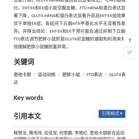
显著升高，GLUT4 mRNA和蛋白表达显著降低；与HFD组相
比，ENT-EX和EX组小鼠空腹血糖、FTO mRNA和蛋白表达显
著下降，GLUT4 mRNA和蛋白表达显著升高且ENT-EX组效果
6
优于单独EX组；各组间下丘脑m
A甲基化水平无显著性差
异。并得出结论：ENT-EX和EX干预可能会通过抑制下丘脑
FTO表达调节肥胖小鼠肝脏GLUT4对血糖的摄取和利用来有
效缓解肥胖小鼠糖耐量异常。
关键词
恩他卡朋
/
运动训练
/
肥胖小鼠
/
FTO表达
/
GLUT4表
达
Key words
引用格式 ▾
引用本文
韩贺龙, 黄伟伟, 任佳宝, 何恩鹏, 李艳红. 恩他卡朋联合运动