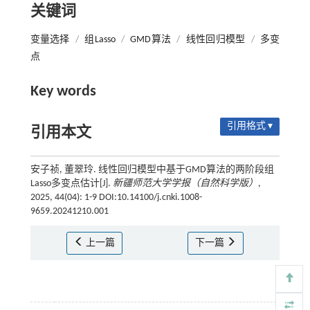
关键词
变量选择
/
组Lasso
/
GMD算法
/
线性回归模型
/
多变
点
Key words
引用格式 ▾
引用本文
安子祯, 董翠玲. 线性回归模型中基于GMD算法的两阶段组
Lasso多变点估计[J].
新疆师范大学学报（自然科学版）
,
2025, 44(04): 1-9 DOI:10.14100/j.cnki.1008-
9659.20241210.001
上一篇
下一篇