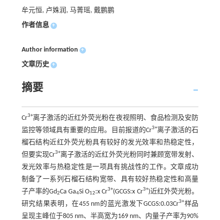
牟元恒, 卢姝润, 马菁瑶, 戴鹏鹏
作者信息
+
Author information
+
文章历史
+
摘要
3+
Cr
离子激活的近红外荧光粉在夜视照明、食品检测及安防
3+
监控等领域具有重要的应用。目前报道的Cr
离子激活的石
榴石结构近红外荧光粉具有较好的发光效率和热稳定性，
3+
但要实现Cr
离子激活的近红外荧光粉同时兼顾宽带发射、
发光效率与热稳定性是一项具有挑战性的工作。文章成功
制备了一系列石榴石结构宽带、具有较好热稳定性和高量
3+
3+
子产率的Gd
Ca Ga
Si O
:x Cr
(GCGS:x Cr
)近红外荧光粉。
2
4
12
3+
研究结果表明，在455 nm的蓝光激发下GCGS:0.03Cr
样品
呈现主峰位于805 nm、半高宽为169 nm、内量子产率为90%