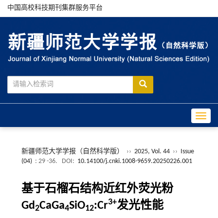
中国高校科技期刊集群服务平台
Toggle
新疆师范大学学报（自然科学版）
››
2025, Vol. 44
››
Issue
(04)
: 29 -36.
DOI:
10.14100/j.cnki.1008-9659.20250226.001
基于石榴石结构近红外荧光粉
3+
Gd
CaGa
SiO
:Cr
发光性能
2
4
12