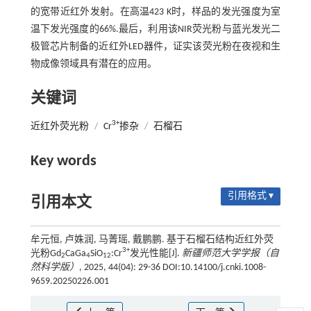
的宽带近红外发射。在高温423 K时，样品的发光强度为室
温下发光强度的66%.最后，利用该NIR荧光粉与蓝光发光二
极管芯片制备的近红外LED器件，证实该荧光粉在夜视和生
物成像领域具有潜在的应用。
关键词
3+
近红外荧光粉
/
Cr
掺杂
/
石榴石
Key words
引用格式 ▾
引用本文
牟元恒, 卢姝润, 马菁瑶, 戴鹏鹏. 基于石榴石结构近红外荧
3+
光粉Gd
CaGa
SiO
:Cr
发光性能[J].
新疆师范大学学报（自
2
4
12
然科学版）
, 2025, 44(04): 29-36 DOI:10.14100/j.cnki.1008-
9659.20250226.001