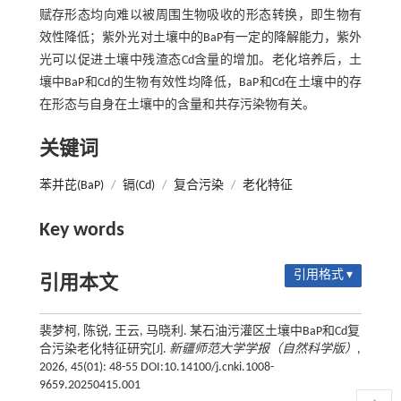
赋存形态均向难以被周围生物吸收的形态转换，即生物有
效性降低；紫外光对土壤中的BaP有一定的降解能力，紫外
光可以促进土壤中残渣态Cd含量的增加。老化培养后，土
壤中BaP和Cd的生物有效性均降低，BaP和Cd在土壤中的存
在形态与自身在土壤中的含量和共存污染物有关。
关键词
苯并芘(BaP)
/
镉(Cd)
/
复合污染
/
老化特征
Key words
引用格式 ▾
引用本文
裴梦柯, 陈锐, 王云, 马晓利. 某石油污灌区土壤中BaP和Cd复
合污染老化特征研究[J].
新疆师范大学学报（自然科学版）
,
2026, 45(01): 48-55 DOI:10.14100/j.cnki.1008-
9659.20250415.001