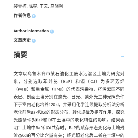
裴梦柯, 陈锐, 王云, 马晓利
作者信息
+
Author information
+
文章历史
+
摘要
文章以乌鲁木齐市某石油化工废水污灌区土壤为研究对
象，分别选取苯并芘（BaP）和镉（Cd）为多环芳烃
（PAHs）和重金属（HMs）的代表污染物，将污灌区不同
表层、剖面土壤分别在遮光、日光、紫外光三种光照条件
下于室内老化培养120 d，并采用化学连续提取分析法分析
老化前后BaP和Cd的形态分布、转化规律及相互作用，探究
光照条件对BaP和Cd在土壤中的老化特性的影响。结果表
明：土壤中BaP和Cd共存时，BaP的赋存形态变化与土壤残
渣态Cd的百分比含量有关；经光照老化后二者在土壤中的