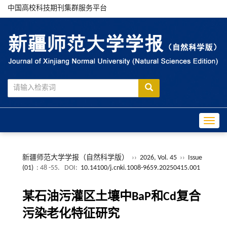
中国高校科技期刊集群服务平台
Toggle
新疆师范大学学报（自然科学版）
››
2026, Vol. 45
››
Issue
(01)
: 48 -55.
DOI:
10.14100/j.cnki.1008-9659.20250415.001
某石油污灌区土壤中BaP和Cd复合
污染老化特征研究