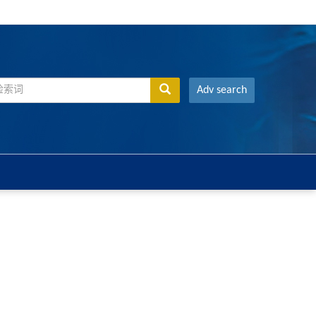
Adv search