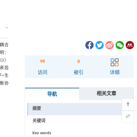
助耦合
明：
（2）
99
0
表现
访问
被引
详细
平>生
衡协
相关文章
导航
摘要
关键词
Key words