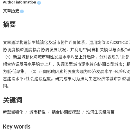
Author information
+
文章历史
+
摘要
文章通过构建新型城镇化及城市韧性评价体系，运用熵值法和CRITIC
协调度模型测度耦合协调发展状况，并利用空间自相关模型与面板To
（1）新型城镇化与城市韧性发展水平均呈上升趋势，分别表现为“北部
耦合协调发展水平稳步上升，失调类型城市逐步转向协调类型城市；耦
为低-低聚集。（3）正向影响因素的强度表现为经济发展水平>风险应对
态建设水平>社会建设程度。研究成果可为淮河生态经济带城市新型
同。
关键词
新型城镇化
/
城市韧性
/
耦合协调度模型
/
淮河生态经济带
Key words