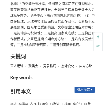
北非）”的空间分布状态，但洲际之间差距正在逐渐缩小，
南美洲垄断格局正在被打破，全球竞争格局趋于健全人足
球竞争态势，竞争中心正由西南向东北方向迁移；（3）中
国在控球、运球等技术层面的优势正在弱化，长期处于发
展瓶颈期，国际地位受到挑战。文章提出短期应对方略：
一是调动参与积极性；二是提高国家队成绩；三是构建合
作新模式。文章还提出长期应对方略：一是培育发展新资
源；二是推动科研新局面；三是开创国际新格局。
关键词
盲人足球
/
残奥会
/
竞争格局
/
态势变化
/
应对方略
Key words
引用格式 ▾
引用本文
李进, 李洪星, 古凡, 陈明亮, 冯海清, 王桂顺, 李守江, 张莹