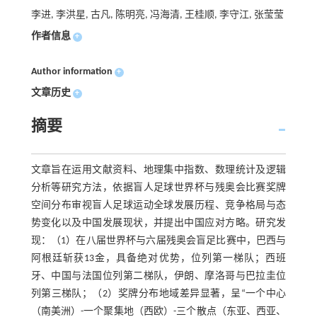
李进, 李洪星, 古凡, 陈明亮, 冯海清, 王桂顺, 李守江, 张莹莹
作者信息
+
Author information
+
文章历史
+
摘要
文章旨在运用文献资料、地理集中指数、数理统计及逻辑
分析等研究方法，依据盲人足球世界杯与残奥会比赛奖牌
空间分布审视盲人足球运动全球发展历程、竞争格局与态
势变化以及中国发展现状，并提出中国应对方略。研究发
现：（1）在八届世界杯与六届残奥会盲足比赛中，巴西与
阿根廷斩获13金，具备绝对优势，位列第一梯队；西班
牙、中国与法国位列第二梯队，伊朗、摩洛哥与巴拉圭位
列第三梯队；（2）奖牌分布地域差异显著，呈“一个中心
（南美洲）-一个聚集地（西欧）-三个散点（东亚、西亚、