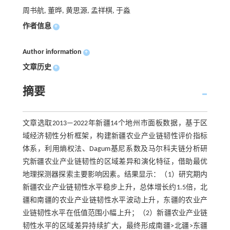
周书航, 董晔, 黄思源, 孟祥棋, 于淼
作者信息
+
Author information
+
文章历史
+
摘要
文章选取2013—2022年新疆14个地州市面板数据，基于区
域经济韧性分析框架，构建新疆农业产业链韧性评价指标
体系，利用熵权法、Dagum基尼系数及马尔科夫链分析研
究新疆农业产业链韧性的区域差异和演化特征，借助最优
地理探测器探索主要影响因素。结果显示：（1）研究期内
新疆农业产业链韧性水平稳步上升，总体增长约1.5倍，北
疆和南疆的农业产业链韧性水平波动上升，东疆的农业产
业链韧性水平在低值范围小幅上升；（2）新疆农业产业链
韧性水平的区域差异持续扩大，最终形成南疆>北疆>东疆