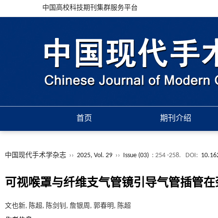
中国高校科技期刊集群服务平台
首页
期刊介绍
中国现代手术学杂志
››
2025, Vol. 29
››
Issue (03)
: 254 -258.
DOI:
10.16
可视喉罩与纤维支气管镜引导气管插管在
文也新, 陈超, 陈剑钊, 詹银周, 郭春明, 陈超