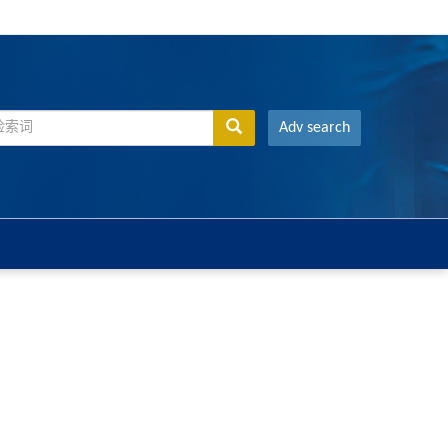
Adv search