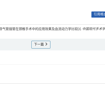
引用格式
管镜引导气管插管在颈椎手术中的应用效果及血流动力学比较[J].
中国现代手术
下一篇