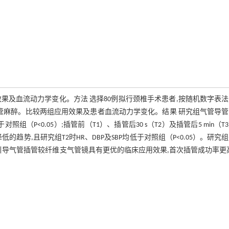
果及血流动力学变化。方法 选择80例拟行颈椎手术患者,按随机数字表
插管麻醉。比较两组应用效果及患者血流动力学变化。结果 研究组气管导
组（P<0.05）;插管前（T1）、插管后30 s（T2）及插管后5 min（T
的趋势,且研究组T2时HR、DBP及SBP均低于对照组（P<0.05）。研究
罩引导气管插管较纤维支气管镜具有更优的临床应用效果,首次插管成功率更