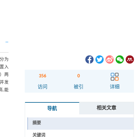
法分为
管置入
3）两
356
0
组并发
访问
被引
详细
高,能
相关文章
导航
摘要
关键词