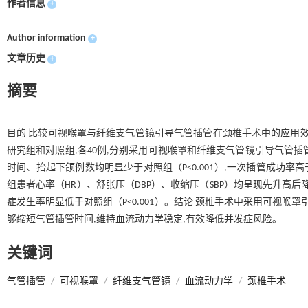
作者信息
+
Author information
+
文章历史
+
摘要
目的 比较可视喉罩与纤维支气管镜引导气管插管在颈椎手术中的应用效
研究组和对照组,各40例,分别采用可视喉罩和纤维支气管镜引导气管
时间、抬起下颌例数均明显少于对照组（P<0.001）,一次插管成功率高于对照
组患者心率（HR）、舒张压（DBP）、收缩压（SBP）均呈现先升高后降低
症发生率明显低于对照组（P<0.001）。结论 颈椎手术中采用可视喉
够缩短气管插管时间,维持血流动力学稳定,有效降低并发症风险。
关键词
气管插管
/
可视喉罩
/
纤维支气管镜
/
血流动力学
/
颈椎手术