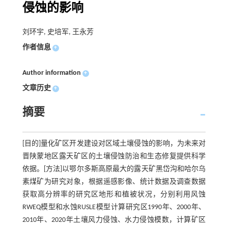
侵蚀的影响
刘环宇, 史培军, 王永芳
作者信息
+
Author information
+
文章历史
+
摘要
[目的]量化矿区开发建设对区域土壤侵蚀的影响，为未来对
晋陕蒙地区露天矿区的土壤侵蚀防治和生态修复提供科学
依据。[方法]以鄂尔多斯高原最大的露天矿黑岱沟和哈尔乌
素煤矿为研究对象，根据遥感影像、统计数据及调查数据
获取高分辨率的研究区地形和植被状况，分别利用风蚀
RWEQ模型和水蚀RUSLE模型计算研究区1990年、2000年、
2010年、2020年土壤风力侵蚀、水力侵蚀模数，计算矿区