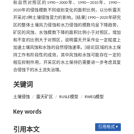
和自然对照区的1990—2000年、1990—2010年、1990—
2020年的侵蚀模数不同级别变化的面积比例，以分析露天
开采对2种土壤侵蚀营力的影响。[结果] 1990—2020年研究
区的整体土壤风力侵蚀和水力侵蚀的模数均呈下降趋势，
矿区的风蚀、水蚀模数下降的面积比例小于对照区，增加
和不变的比例大于对照区，说明露天开采作业一定程度上
加速土壤风蚀和水蚀的自然侵蚀速率。[结论]区域的水土保
持工作有阶段性的成效，其中风蚀和水蚀可能存在一定的
相互抑制作用，开采区的水土保持仍需要进一步考虑其复
合侵蚀下的水土流失治理。
关键词
土壤侵蚀
/
露天矿区
/
RUSLE模型
/
RWEQ模型
Key words
引用格式 ▾
引用本文