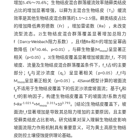
增加5.4%～70.6%；生物结皮混合群落缓流效率随藓类结皮
占比的增加显著增强，以藓为主混合生物结皮（T
）缓流
3
效率是其他生物结皮混合群落的1.1～2.5倍。藓类结皮占比
的增加降低弗劳德数（Fr），增加雷诺数（Re），未改变
流型流态。2)生物结皮混合群落覆盖显著增加总阻力
f（Darcy-Weisbach阻力系数），且f随Re和Fr的增加呈幂函
2
数降低（R
≥0.46、p<0.01），与藓生物量(M
)呈显著正
moss
相关（p<0.05）。3)生物结皮覆盖显著增加坡面流f_f，不同
坡度、流量及生物结皮混合群落覆盖条件下，f_f占f的主要
部分；f
与泥沙浓度（q
）呈显著相关（p<0.05）,f_f与
g
s
M
呈显著正相关（p<0.05）。4)Savat模型计算的坡面流
moss
f
不适用于生物结皮覆盖下的低泥沙浓度坡面流；基于f
和
g
g
f_f的影响因子，构建生物结皮覆盖下的坡面流f系数方程
-1.021 4
0.311
3.793
f=Re
×M
×10
。[结论]生物结皮覆盖下，坡
moss
面流f_f显著增加是导致其总阻力增加的主要原因，且主要
受藓类结皮占比影响。研究结果对深入理解生物结皮影响
坡面流阻力作用机制具有重要意义，可为黄土高原生物结
皮防控土壤侵蚀提供理论基础。