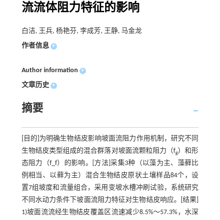
流流体阻力特征的影响
白洁, 王兵, 杨艳芬, 李成芳, 王静, 马金龙
作者信息
+
Author information
+
文章历史
+
摘要
[目的]为明确生物结皮影响坡面流阻力作用机制，研究不同
生物结皮类型组成的混合群落对坡面流颗粒阻力（f
）和形
g
态阻力（f_f）的影响。[方法]采集3种（以藻为主、藻藓比
例相当、以藓为主）混合生物结皮原状土壤样品84个，设
置7组坡度和流量组合，采用变坡水槽冲刷试验，系统研究
不同水动力条件下坡面流阻力特征对生物结皮响应。[结果]
1)坡面流流经生物结皮覆盖区流速减少8.5%～57.3%，水深