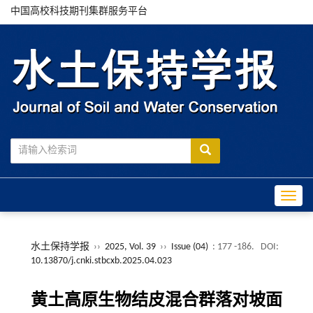
中国高校科技期刊集群服务平台
Toggle
水土保持学报
››
2025, Vol. 39
››
Issue (04)
: 177 -186.
DOI:
10.13870/j.cnki.stbcxb.2025.04.023
黄土高原生物结皮混合群落对坡面