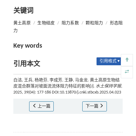
关键词
黄土高原
/
生物结皮
/
阻力系数
/
颗粒阻力
/
形态阻
力
Key words
引用格式 ▾
引用本文
白洁, 王兵, 杨艳芬, 李成芳, 王静, 马金龙. 黄土高原生物结
皮混合群落对坡面流流体阻力特征的影响[J].
水土保持学报
,
2025, 39(04): 177-186 DOI:10.13870/j.cnki.stbcxb.2025.04.023
上一篇
下一篇