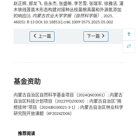
赵正辉, 郝龙飞, 岳永杰, 张盛晰, 李艺雪, 张瑞军, 徐雅洁. 灌
木铁线莲苗木形态构建对接种丛枝菌根真菌和外源氮添加
的响应[J].
内蒙古农业大学学报（自然科学版）
, 2025,
46(05): 8-13 DOI:10.16853/j.cnki.1009-3575.2025.05.002
上一篇
下一篇
基金资助
内蒙古自治区自然科学基金项目（2024QN03061）; 内蒙古
自治区科技计划项目（2022YFDZ0030）; 内蒙古自治区“揭
榜挂帅”项目（2024JBGS0021-3-1）; 内蒙古自治区林业科学
研究院开放课题（KF2024ZD06）