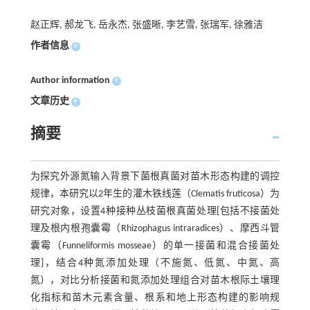
赵正辉, 郝龙飞, 岳永杰, 张盛晰, 李艺雪, 张瑞军, 徐雅洁
作者信息
+
Author information
+
文章历史
+
摘要
为探究外源氮输入背景下菌根真菌对苗木形态构建的调控
规律，本研究以2年生的灌木铁线莲（Clematis fruticosa）为
研究对象，设置4种接种丛枝菌根真菌处理[包括不接菌处
理及根内根孢囊霉（Rhizophagus intraradices）、摩西斗管
囊霉（Funneliformis mosseae）的单一接菌和混合接菌处
理]，结合4种氮添加处理（不施氮、低氮、中氮、高
氮），对比分析接菌和氮添加处理组合对苗木根际土壤理
化指标和苗木元素含量、根系和地上形态构建的影响规