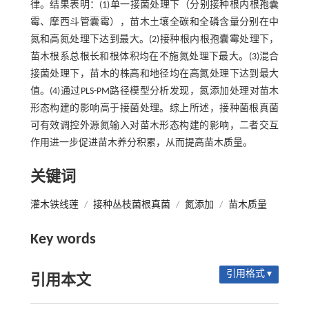
律。结果表明：(1)单一接菌处理下（分别接种根内根孢囊
霉、摩西斗管囊霉），苗木土壤全碳和全磷含量分别在中
氮和高氮处理下达到最大。(2)接种根内根孢囊霉处理下，
苗木根系总根长和根体积均在不施氮处理下最大。(3)混合
接菌处理下，苗木的株高和地径均在高氮处理下达到最大
值。(4)通过PLS-PM路径模型分析发现，氮添加处理对苗木
形态构建的影响高于接菌处理。综上所述，接种菌根真菌
可有效调控外源氮输入对苗木形态构建的影响，二者交互
作用进一步促进苗木养分积累，从而提高苗木质量。
关键词
灌木铁线莲
/
接种丛枝菌根真菌
/
氮添加
/
苗木质量
Key words
引用格式 ▾
引用本文