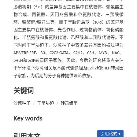
胁迫初期（5 d）的差异基因主要集中在核糖体、赖氨酸生
物合成、丙氨酸、天门冬氨酸和谷氨酸代谢、三羧酸循
环、糖酵解/糖异生等，而干旱胁迫后期（10 d）的差异基
因主要集中在核糖体、光合作用、过氧物酶体、氧化磷酸
化、半胱氨酸和蛋氨酸代谢、乙醛酸和二羧酸代谢等。不
同时间干旱胁迫下，沙葱种子中较多差异基因均被注释为
AP2/ERF-ERF、B3、C2C2-GATA、C2H2、C3H、MYB、NAC、
bHLH和bZIP转录因子家族。因此，今后的研究将重点关注
干旱环境下沙葱相关氨基酸代谢途径及C2H2和bHLH转录因
子家族，为后期的分子育种提供理论依据。
关键词
沙葱种子
/
干旱胁迫
/
转录组学
Key words
引用格式 ▾