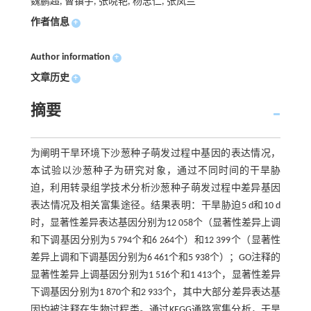
魏鹏超, 曹镇宇, 张晓艳, 杨忠仁, 张凤兰
作者信息
+
Author information
+
文章历史
+
摘要
为阐明干旱环境下沙葱种子萌发过程中基因的表达情况，
本试验以沙葱种子为研究对象，通过不同时间的干旱胁
迫，利用转录组学技术分析沙葱种子萌发过程中差异基因
表达情况及相关富集途径。结果表明：干旱胁迫5 d和10 d
时，显著性差异表达基因分别为12 058个（显著性差异上调
和下调基因分别为5 794个和6 264个）和12 399个（显著性
差异上调和下调基因分别为6 461个和5 938个）；GO注释的
显著性差异上调基因分别为1 516个和1 413个，显著性差异
下调基因分别为1 870个和2 933个，其中大部分差异表达基
因均被注释在生物过程类。通过KEGG通路富集分析，干旱