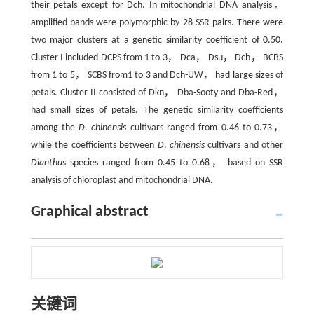
their petals except for Dch. In mitochondrial DNA analysis，
amplified bands were polymorphic by 28 SSR pairs. There were
two major clusters at a genetic similarity coefficient of 0.50.
Cluster I included DCPS from 1 to 3， Dca， Dsu， Dch， BCBS
from 1 to 5， SCBS from1 to 3 and Dch-UW， had large sizes of
petals. Cluster II consisted of Dkn， Dba-Sooty and Dba-Red，
had small sizes of petals. The genetic similarity coefficients
among the
D
.
chinensis
cultivars ranged from 0.46 to 0.73，
while the coefficients between
D
.
chinensis
cultivars and other
Dianthus
species ranged from 0.45 to 0.68， based on SSR
analysis of chloroplast and mitochondrial DNA.
Graphical abstract
关键词