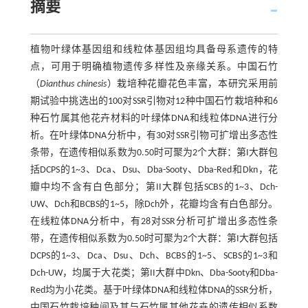
摘要
植物叶绿体基因组和线粒体基因组均具备母系遗传的特
点，可用于明确植物遗传多样性及亲缘关系。中国石竹
（
Dianthus chinesis
）栽培种花瓣花色丰富，本研究采用前
期试验中挑选出的100对SSR引物对12种中国石竹栽培种和6
种石竹属其他花卉材料的叶绿体DNA和线粒体DNA进行分
析。在叶绿体DNA分析中，有30对SSR引物可扩增出多态性
条带，在遗传相似系数为0.50时可聚为2个大群：第I大群包
括DCPS的1~3、Dca、Dsu、Dba-Sooty、Dba-Red和Dkn，花
瓣中均不含有白色部分；第II大群包括SCBS的1~3、Dch-
UW、Dch和BCBS的1~5，除Dch外，花瓣均含有白色部分。
在线粒体DNA分析中，有28对SSR分析可扩增出多态性条
带，在遗传相似系数为0.50时可聚为2个大群：第I大群包括
DCPS的1~3、Dca、Dsu、Dch、BCBS的1~5、SCBS的1~3和
Dch-UW，均属于大花类；第II大群中Dkn、Dba-Sooty和Dba-
Red均为小花类。基于叶绿体DNA和线粒体DNA的SSR分析，
中国石竹栽培种间及其与石竹属其他花卉的遗传相似系数