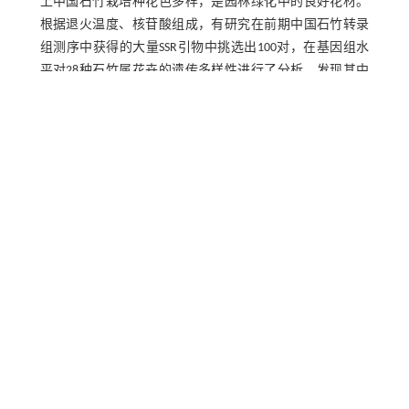
上中国石竹栽培种花色多样，是园林绿化中的良好花材。
根据退火温度、核苷酸组成，有研究在前期中国石竹转录
组测序中获得的大量SSR引物中挑选出100对，在基因组水
平对28种石竹属花卉的遗传多样性进行了分析，发现其中
［
11
］
的33对扩增出的条带清晰，且多态性和重复性好
。本
研究利用前期挑选出的100对SSR引物，对12种中国石竹栽
培种和6种石竹属其他花卉材料的叶绿体DNA和线粒体DNA
进行分析，揭示中国石竹栽培种间的遗传多样性及其与其
他石竹属花卉的亲缘关系，进而为今后石竹属花卉新品种
的选育服务。
1 材料与方法
1.1 试验材料
供试的18种石竹属花卉包括：中国石竹（
D.chinensis
）栽培
种12个、美国石竹（
D.barbatus
）栽培种2个、香石竹
（
D.caryophyllus
）栽培种1个、克那贝石竹（
D.knappii
）栽