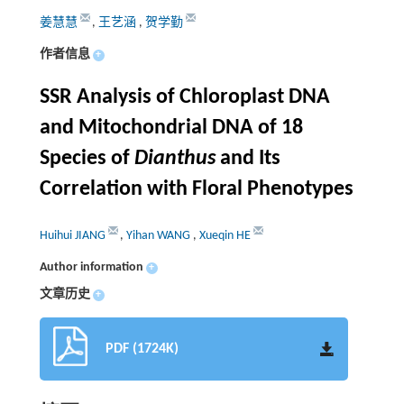
姜慧慧
,
王艺涵
,
贺学勤
作者信息
+
SSR Analysis of Chloroplast DNA
and Mitochondrial DNA of 18
Species of
Dianthus
and Its
Correlation with Floral Phenotypes
Huihui JIANG
,
Yihan WANG
,
Xueqin HE
Author information
+
文章历史
+
PDF (1724K)