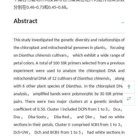
分别在0.46~0.73和0.45~0.68。
Abstract
This study investigated the genetic diversity and relationships of
the chloroplast and mitochondrial genomes in plants， focusing
on
Dianthus chinensis
cultivars， which exhibit a wide range of
petal colors. A total of 100 SSR primers selected from a previous
experiment were used to analyze the chloroplast DNA and
mitochondrial DNA of 12 cultivars of
Dianthus chinensis
， along
with 6 other plant species of
Dianthus
. In the chloroplast DNA
analysis， amplified bands were polymorphic by 30 SSR primer
pairs. There were two major clusters at a genetic similarity
coefficient of 0.50. Cluster I included DCPS from 1 to 3， Dca，
Dsu， Dba-Sooty， Dba-Red， and Dkn， had no white
sections in their petals. Cluster II comprised SCBS from 1 to 3，
Dch-UW， Dch and BCBS from 1 to 5， had white sections in