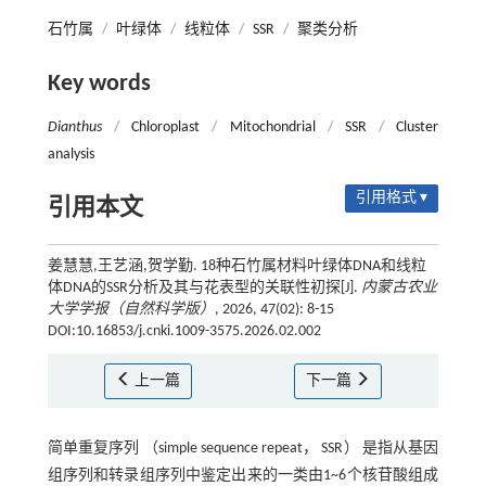
石竹属
/
叶绿体
/
线粒体
/
SSR
/
聚类分析
Key words
Dianthus
/
Chloroplast
/
Mitochondrial
/
SSR
/
Cluster
analysis
引用格式 ▾
引用本文
姜慧慧,王艺涵,贺学勤. 18种石竹属材料叶绿体DNA和线粒
体DNA的SSR分析及其与花表型的关联性初探[J].
内蒙古农业
大学学报（自然科学版）
, 2026, 47(02): 8-15
DOI:10.16853/j.cnki.1009-3575.2026.02.002
上一篇
下一篇
简单重复序列 （simple sequence repeat， SSR） 是指从基因
组序列和转录组序列中鉴定出来的一类由1~6个核苷酸组成