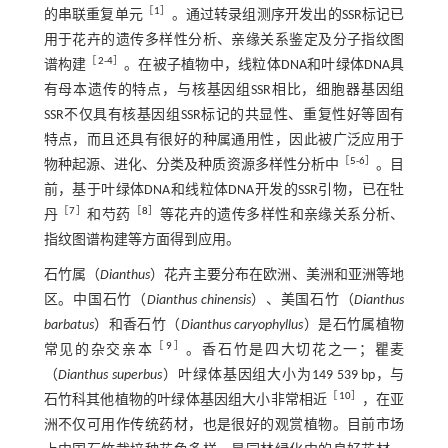
［
1
］
的串联重复单元
。通过转录组测序开发出的SSR标记已
用于花卉的遗传多样性分析、亲缘关系鉴定及分子指纹图
［
2
-
4
］
谱构建
。在被子植物中，线粒体DNA和叶绿体DNA具
有母本遗传的特点，与核基因组SSR相比，细胞器基因组
SSR不仅具有核基因组SSR标记的共显性、重复性好等固有
特点，而且还具有很好的种属通用性，因此被广泛应用于
［
5
-
6
］
物种起源、进化、分类及种质资源多样性分析中
。目
前，基于叶绿体DNA和线粒体DNA开发的SSR引物，已在牡
［
7
］
［
8
］
丹
和芍药
等花卉的遗传多样性和亲缘关系分析、
指纹图谱构建等方面得到应用。
石竹属（
Dianthus
）花卉主要分布在欧洲、美洲和亚洲等地
区。中国石竹（
Dianthus chinensis
）、美国石竹（
Dianthus
barbatus
）和香石竹（
Dianthus caryophyllus
）是石竹属植物
［
9
］
常见的杂交亲本
。香石竹是四大切花之一；瞿麦
（
Dianthus superbus
）叶绿体基因组大小为149 539 bp，与
［
10
］
石竹科其他植物的叶绿体基因组大小非常相近
，在亚
洲不仅可用作传统药材，也是很好的观赏植物。目前市场