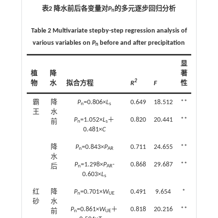
表2 降水前后各变量对
P
的多元逐步回归分析
n
Table 2 Multivariate stepby-step regression analysis of
various variables on
P
before and after precipitation
n
显
植
降
著
2
物
水
拟合方程
R
F
性
霸
降
P
=0.806×
L
0.649
18.512
**
n
s
王
水
P
=1.052×
L
＋
0.820
20.441
**
前
n
s
0.481×
C
降
P
=0.843×
P
0.711
24.655
**
n
AR
水
P
=1.298×
P
-
0.868
29.687
**
后
n
AR
0.603×
L
s
红
降
P
=0.701×
W
0.491
9.654
*
n
UE
砂
水
P
=0.861×
W
＋
0.818
20.216
**
前
n
UE