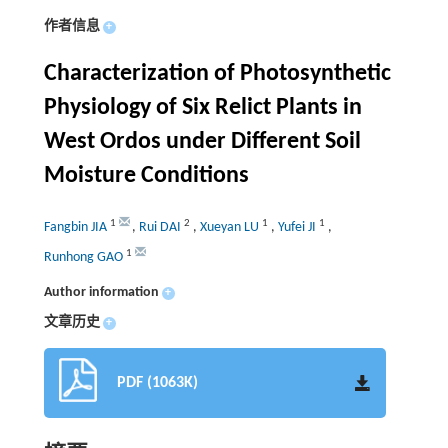
作者信息
+
Characterization of Photosynthetic
Physiology of Six Relict Plants in
West Ordos under Different Soil
Moisture Conditions
1
2
1
1
Fangbin JIA
,
Rui DAI
,
Xueyan LU
,
Yufei JI
,
1
Runhong GAO
Author information
+
文章历史
+
PDF (1063K)