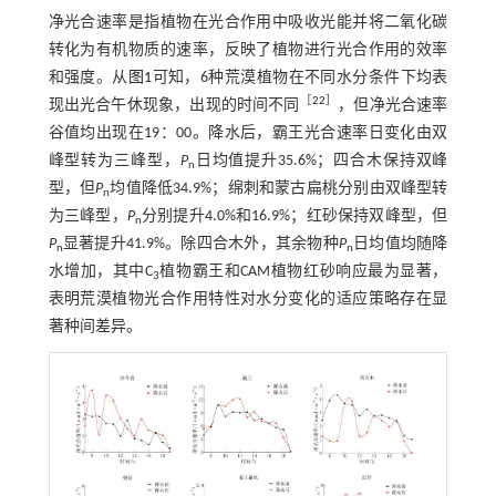
净光合速率是指植物在光合作用中吸收光能并将二氧化碳
转化为有机物质的速率，反映了植物进行光合作用的效率
和强度。从
图1
可知，6种荒漠植物在不同水分条件下均表
［
22
］
现出光合午休现象，出现的时间不同
，但净光合速率
谷值均出现在19：00。降水后，霸王光合速率日变化由双
峰型转为三峰型，
P
日均值提升35.6%；四合木保持双峰
n
型，但
P
均值降低34.9%；绵刺和蒙古扁桃分别由双峰型转
n
为三峰型，
P
分别提升4.0%和16.9%；红砂保持双峰型，但
n
P
显著提升41.9%。除四合木外，其余物种
P
日均值均随降
n
n
水增加，其中C
植物霸王和CAM植物红砂响应最为显著，
3
表明荒漠植物光合作用特性对水分变化的适应策略存在显
著种间差异。