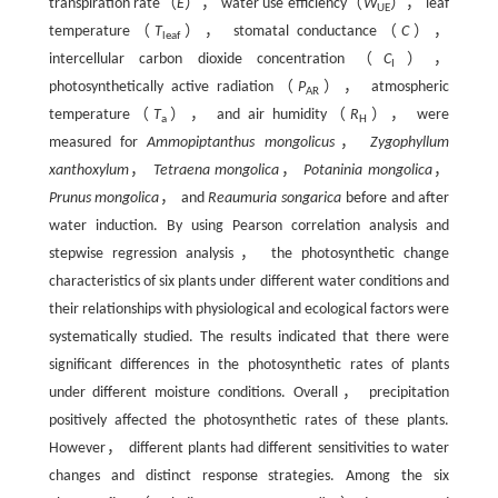
transpiration rate（
E
）， water use efficiency（
W
）， leaf
UE
temperature（
T
）， stomatal conductance（
C
），
leaf
intercellular carbon dioxide concentration（
C
），
I
photosynthetically active radiation（
P
）， atmospheric
AR
temperature（
T
）， and air humidity（
R
）， were
a
H
measured for
Ammopiptanthus mongolicus
，
Zygophyllum
xanthoxylum
，
Tetraena mongolica
，
Potaninia mongolica
，
Prunus mongolica
， and
Reaumuria songarica
before and after
water induction. By using Pearson correlation analysis and
stepwise regression analysis， the photosynthetic change
characteristics of six plants under different water conditions and
their relationships with physiological and ecological factors were
systematically studied. The results indicated that there were
significant differences in the photosynthetic rates of plants
under different moisture conditions. Overall， precipitation
positively affected the photosynthetic rates of these plants.
However， different plants had different sensitivities to water
changes and distinct response strategies. Among the six