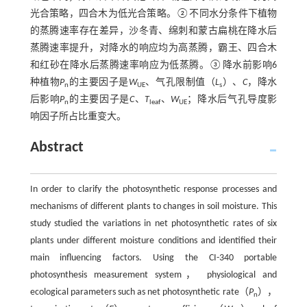
光合策略，四合木为低光合策略。②不同水分条件下植物
的蒸腾速率存在差异，沙冬青、绵刺和蒙古扁桃在降水后
蒸腾速率提升，对降水的响应均为高蒸腾，霸王、四合木
和红砂在降水后蒸腾速率响应为低蒸腾。③降水前影响6
种植物
P
的主要因子是
W
、气孔限制值（
L
）、
C
，降水
n
UE
s
后影响
P
的主要因子是
C
、
T
、
W
；降水后气孔导度影
n
leaf
UE
响因子所占比重变大。
Abstract
In order to clarify the photosynthetic response processes and
mechanisms of different plants to changes in soil moisture. This
study studied the variations in net photosynthetic rates of six
plants under different moisture conditions and identified their
main influencing factors. Using the CI-340 portable
photosynthesis measurement system， physiological and
ecological parameters such as net photosynthetic rate（
P
），
n