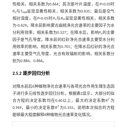
性相关，相关系数为0.664；其次是叶片温度，在
P
<0.05时
P
与
T
呈现显著性相关，相关系数为0.635；最后是空气
n
leaf
相对湿度，在
P
<0.05时
P
与
R
呈现显著性相关，相关系数
n
H
为-0.629。降水前影响蒙古扁桃净光合速率的主要因子为水
分利用效率，相关系数为0.527；在降水后，影响
P
的主要
n
因子是气孔导度。降水前的红砂净光合速率主要受水分利
用效率的影响，相关系数为0.701；在降水后红砂的净光合
速率主要受气孔导度、光合有效辐射的影响，相关系数分
别为0.884、0.866。
2.5.2 逐步回归分析
对降水前后6种植物净光合速率与各项光合作用生理生态因
子进行多元线性逐步回归分析。根据
表2
显示，大部分的拟
2
合方程的决定系数均在0.60以上，最大的决定系数
R
为
2
0.949，最小的决定系数
R
为0.333，说明本次拟合的方程
能够最大程度解释6种植物光合速率变化情况。