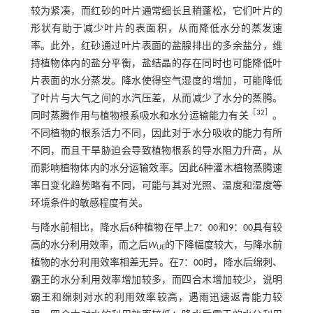
较为紧凑，而红砂的叶片通常细长且稍蓬松，它们叶片的
形状有助于减少叶片的表面积，从而降低水分的蒸发速
率。此外，红砂通过叶片表面的盐腺排出的多余盐分，维
持植物体内的盐分平衡，盐结晶的存在同时也可能降低叶
片表面的水分蒸发。降水使得空气湿度的增加，可能降低
了叶片与大气之间的水汽压差，从而减少了水分的蒸腾。
［
32
］
同时蒸腾作用与植物根系吸水和水分运输能力有关
。
不同植物的根系活力不同，因此对于水分吸收的能力有所
不同，而且干旱胁迫会导致植物根系的导水阻力升高，从
而影响植物体内的水分运输效率。因此6种灌木植物蒸腾速
率日变化趋势略有不同，可能与其对光照、温度和湿度等
环境条件的敏感程度有关。
与降水前相比，降水后6种植物在早上7：00和9：00具有较
高的水分利用效率，而之后
W
的下降幅度较大，与降水前
UE
植物的水分利用效率相差无异。在7：00时，降水后绵刺、
霸王的水分利用效率增加较多，而四合木增加较少，说明
霸王和绵刺对水的利用效率较高，遇雨迅速返青能力较