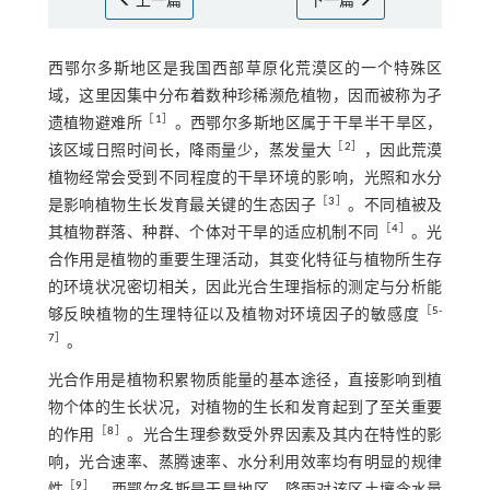
上一篇
下一篇
西鄂尔多斯地区是我国西部草原化荒漠区的一个特殊区
域，这里因集中分布着数种珍稀濒危植物，因而被称为孑
［
1
］
遗植物避难所
。西鄂尔多斯地区属于干旱半干旱区，
［
2
］
该区域日照时间长，降雨量少，蒸发量大
，因此荒漠
植物经常会受到不同程度的干旱环境的影响，光照和水分
［
3
］
是影响植物生长发育最关键的生态因子
。不同植被及
［
4
］
其植物群落、种群、个体对干旱的适应机制不同
。光
合作用是植物的重要生理活动，其变化特征与植物所生存
的环境状况密切相关，因此光合生理指标的测定与分析能
［
5
-
够反映植物的生理特征以及植物对环境因子的敏感度
7
］
。
光合作用是植物积累物质能量的基本途径，直接影响到植
物个体的生长状况，对植物的生长和发育起到了至关重要
［
8
］
的作用
。光合生理参数受外界因素及其内在特性的影
响，光合速率、蒸腾速率、水分利用效率均有明显的规律
［
9
］