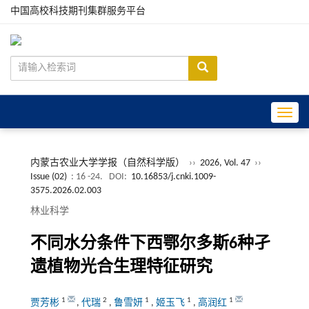
中国高校科技期刊集群服务平台
Toggle
内蒙古农业大学学报（自然科学版）
››
2026, Vol. 47
››
Issue (02)
: 16 -24.
DOI:
10.16853/j.cnki.1009-
3575.2026.02.003
林业科学
不同水分条件下西鄂尔多斯6种孑
遗植物光合生理特征研究
1
2
1
1
1
贾芳彬
,
代瑞
,
鲁雪妍
,
姬玉飞
,
高润红