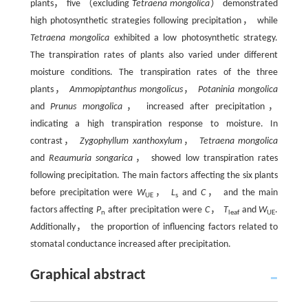
plants， five （excluding
Tetraena mongolica
） demonstrated
high photosynthetic strategies following precipitation， while
Tetraena mongolica
exhibited a low photosynthetic strategy.
The transpiration rates of plants also varied under different
moisture conditions. The transpiration rates of the three
plants，
Ammopiptanthus mongolicus
，
Potaninia mongolica
and
Prunus mongolica
， increased after precipitation，
indicating a high transpiration response to moisture. In
contrast，
Zygophyllum xanthoxylum
，
Tetraena mongolica
and
Reaumuria songarica
， showed low transpiration rates
following precipitation. The main factors affecting the six plants
before precipitation were
W
，
L
and
C
， and the main
UE
s
factors affecting
P
after precipitation were
C
，
T
and
W
.
n
leaf
UE
Additionally， the proportion of influencing factors related to
stomatal conductance increased after precipitation.
Graphical abstract