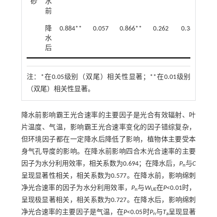
砂
水
前
降
0.884**
0.057
0.866**
0.262
0.348
0.
水
后
注：
*在0.05级别（双尾）相关性显著；**在0.01级别
（双尾）相关性显著。
降水前影响霸王光合速率的主要因子是光合有效辐射、叶
片温度、气温，影响霸王光合速率变化的因子错综复杂，
但环境因子都在一定降水后降低了影响，植物体主要受本
身气孔导度的影响。在降水前影响四合木光合速率的主要
因子为水分利用效率，相关系数为0.694；在降水后，
P
与
C
n
呈现显著性相关，相关系数为0.577。在降水前，影响绵刺
净光合速率的因子为水分利用效率，
P
与
W
在
P
<0.01时，
n
UE
呈现极显著相关，相关系数为0.727。在降水后，影响绵刺
净光合速率的主要因子是气温，在
P
<0.05时
P
与
T
呈现显著
n
a