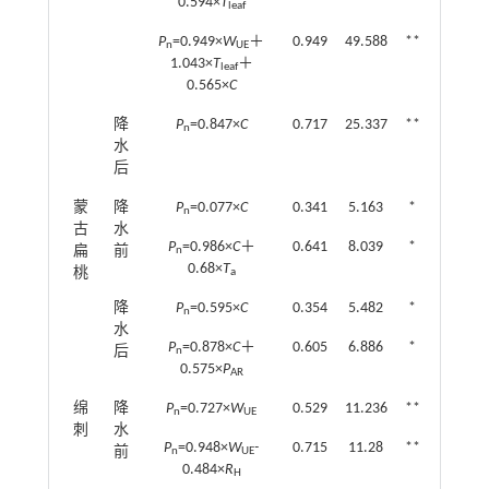
0.594×
T
leaf
P
=0.949×
W
＋
0.949
49.588
**
n
UE
1.043×
T
＋
leaf
0.565×
C
降
P
=0.847×
C
0.717
25.337
**
n
水
后
蒙
降
P
=0.077×
C
0.341
5.163
*
n
古
水
P
=0.986×
C
＋
0.641
8.039
*
扁
前
n
0.68×
T
桃
a
降
P
=0.595×
C
0.354
5.482
*
n
水
P
=0.878×
C
＋
0.605
6.886
*
后
n
0.575×
P
AR
绵
降
P
=0.727×
W
0.529
11.236
**
n
UE
刺
水
P
=0.948×
W
-
0.715
11.28
**
前
n
UE
0.484×
R
H