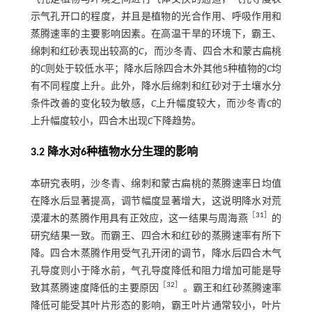
示气孔开口的程度，并且是植物的光合作用、呼吸作用和
蒸腾速率的主要影响因素。在高温干旱的环境下，霸王、
绵刺和红砂表现出较高的
C
，而沙冬青、四合木和蒙古扁桃
的
C
则处于较低水平；降水后除四合木外其他5种植物的
C
均
有不同程度上升。此外，降水后绵刺和红砂对于土壤水分
条件改善的变化较为敏感，
C
上升幅度较大，而沙冬青
C
的
上升幅度较小，四合木出现
C
下降趋势。
3.2 降水对6种植物水分生理的影响
本研究表明，沙冬青、绵刺和蒙古扁桃的蒸腾速率日均值
在降水后显著提高，调节幅度显著增大，这说明降水对荒
［
31
］
漠灌木的蒸腾作用具有正效应，这一结果与周海燕
的
研究结果一致。而霸王、四合木和红砂的蒸腾速率有所下
降。四合木蒸腾作用受气孔开闭的调节，降水后四合木气
孔导度则小于降水前，气孔导度降低和阻力增加可能是导
［
32
］
致其蒸腾速度降低的主要原因
。霸王和红砂蒸腾速率
降低可能受其叶片形态的影响，霸王叶片通常较小，叶片