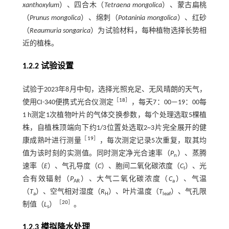
xanthoxylum
）、四合木（
Tetraena mongolica
）、蒙古扁桃
（
Prunus mongolica
）、绵刺（
Potaninia mongolica
）、红砂
（
Reaumuria songarica
）为试验材料，每种植物选择长势相
近的植株。
1.2.2 试验设置
试验于2023年8月中旬，选择光照充足、无风晴朗的天气，
［
18
］
使用CI-340便携式光合仪测定
，每天7：00—19：00每
1 h测定1次植物叶片的气体交换参数，每个处理选取5棵植
株，自植株顶端向下约1/3位置处选取2~3片完全展开的健
［
19
］
康成熟叶进行测量
，每次测定记录5次重复，取其均
值为该时刻的实测值。同时测定净光合速率（
P
）、蒸腾
n
速率（
E
）、气孔导度（
C
）、胞间二氧化碳浓度（
C
）、光
I
合有效辐射（
P
）、大气二氧化碳浓度（
C
）、气温
AR
a
（
T
）、空气相对湿度（
R
）、叶片温度（
T
）、气孔限
a
H
leaf
［
20
］
制值（
L
）
。
s
1.2.3 模拟降水处理