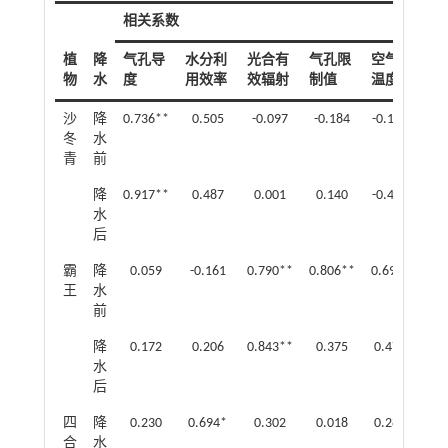
相关系数
植
降
气孔导
水分利
光合有
气孔限
空气
叶
物
水
度
用效率
效辐射
制值
温度
度
沙
降
0.736**
0.505
-0.097
-0.184
-0.162
-0
冬
水
青
前
降
0.917**
0.487
0.001
0.140
-0.443
-0
水
后
霸
降
0.059
-0.161
0.790**
0.806**
0.696*
0.7
王
水
前
降
0.172
0.206
0.843**
0.375
0.474
0.
水
后
四
降
0.230
0.694*
0.302
0.018
0.289
0.
合
水