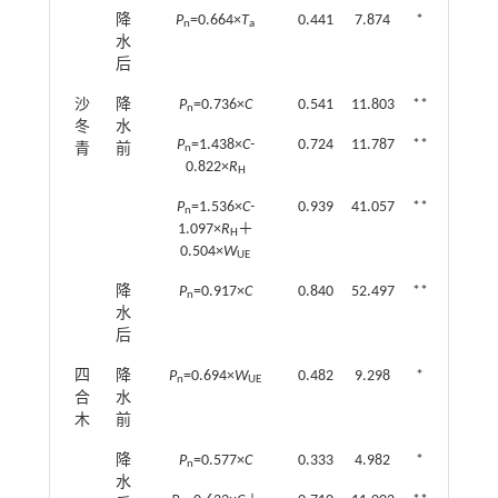
降
P
=0.664×
T
0.441
7.874
*
n
a
水
后
沙
降
P
=0.736×
C
0.541
11.803
**
n
冬
水
P
=1.438×
C-
0.724
11.787
**
青
前
n
0.822×
R
H
P
=1.536×
C-
0.939
41.057
**
n
1.097×
R
＋
H
0.504×
W
UE
降
P
=0.917×
C
0.840
52.497
**
n
水
后
四
降
P
=0.694×
W
0.482
9.298
*
n
UE
合
水
木
前
降
P
=0.577×
C
0.333
4.982
*
n
水