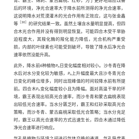
青、霸王、绵刺、蒙古扁桃、红砂，为了更好地适应改善
后的环境，净光合速率大于降水前所测得的净光合速率，
这说明降水对荒漠灌木的光合作用有正效应，这与张金鑫
［
30
］
等
的研究结果一致。虽然土壤含水量明显提高，但四
合木光合作用并没有得到明显恢复。可能四合木受干旱胁
迫程度大，其羧化酶的羧化能力降低，光合机构严重受
损，内部的叶绿素也可能受到破坏，导致了降水后净光合
速率依然没能升高。
此外，降水前6种植物
P
日变化幅度相对较小。沙冬青在降
n
水后对水分变化较为敏感，
P
上升幅度最大且沙冬青光合
n
日变化的峰位增多，同时出现峰值的时间较降水前有所提
前。四合木
P
变化幅度较小且为降幅。面对高温干旱的环
n
境，霸王表现出较高光合速率，而沙冬青和蒙古扁桃表现
出较低光合速率。当水分匮乏时，霸王和红砂采取高光合
策略，而沙冬青、蒙古扁桃采取低光合策略；当水分充足
时，霸王以高光合速率的方式迅速生长，四合木通过降低
净光合速率进行响应。
气孔是植物与环境之间进行气体交换的通道，气孔导度表