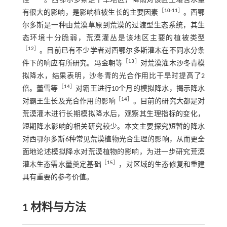
性
。西鄂尔多斯是干旱地区，降雨对该区土壤含水量
［
10
-
11
］
有很大的影响，是影响植被生长的主要因素
。西鄂
尔多斯是一种由荒漠草原到荒漠的过渡型生态系统，其生
态环境十分脆弱，荒漠灌丛是该地区主要的植被类型
［
12
］
。目前已有不少学者对西鄂尔多斯灌木在不同水分条
［
13
］
件下的响应有所研究。冯金朝等
对荒漠灌木沙冬青模
拟降水，结果表明，沙冬青的光合作用比干旱时提高了2
［
14
］
倍。董雪等
对霸王进行10个月的模拟降水，揭示降水
［
14
］
对霸王生长及光合作用的影响
。目前的研究大都是对
荒漠灌木进行长期模拟降水后，观察其生理指标的变化，
短期降水影响的相关研究较少。本文主要探究短暂的降水
对西鄂尔多斯6种常见荒漠植物光合生理的影响，从而更全
面地论述模拟降水对荒漠植物的影响，为进一步研究荒漠
［
15
］
灌木生态需水量奠定基础
，对区域的生态修复和重建
具有重要的参考价值。
1 材料与方法