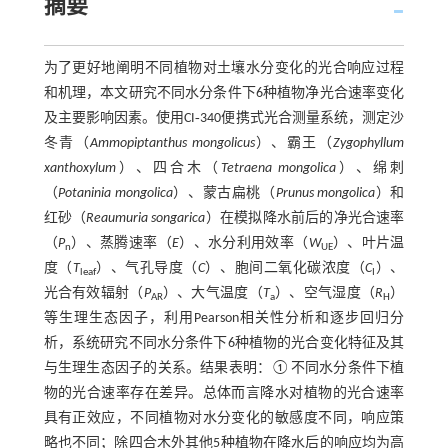
摘要
为了更好地阐明不同植物对土壤水分变化的光合响应过程
和机理，本文研究不同水分条件下6种植物净光合速率变化
及主要影响因素。使用CI‑340便携式光合测量系统，测定沙
冬青（
Ammopiptanthus mongolicus
）、霸王（
Zygophyllum
xanthoxylum
）、四合木（
Tetraena mongolica
）、绵刺
（
Potaninia mongolica
）、蒙古扁桃（
Prunus mongolica
）和
红砂（
Reaumuria songarica
）在模拟降水前后的净光合速率
（
P
）、蒸腾速率（
E
）、水分利用效率（
W
）、叶片温
n
UE
度（
T
）、气孔导度（
C
）、胞间二氧化碳浓度（
C
）、
leaf
I
光合有效辐射（
P
）、大气温度（
T
）、空气湿度（
R
）
AR
a
H
等生理生态因子，利用Pearson相关性分析和逐步回归分
析，系统研究不同水分条件下6种植物的光合变化特征及其
与生理生态因子的关系。结果表明：①不同水分条件下植
物的光合速率存在差异。总体而言降水对植物的光合速率
具有正效应，不同植物对水分变化的敏感度不同，响应策
略也不同；除四合木外其他5种植物在降水后的响应均为高