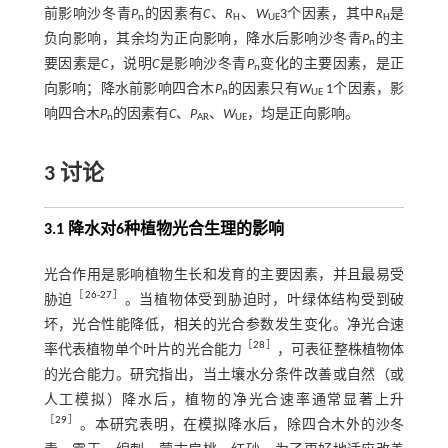
前影响沙冬青
P
的因素有
C
、
R
、
W
3个因素，其中
R
是
n
H
UE
H
负向影响，其余均为正向影响，降水后影响沙冬青
P
的主
n
要因素是
C
，说明
C
是影响沙冬青
P
变化的主要因素，是正
n
向影响；降水前影响四合木
P
的因素只有
W
1个因素，影
n
UE
响四合木
P
的因素有
C
、
P
、
W
，均是正向影响。
n
AR
UE
3 讨论
3.1 降水对6种植物光合生理的影响
光合作用是影响植物生长和发育的主要因素，并且最易受
［
26
-
27
］
胁迫
。当植物体受到胁迫时，叶绿体结构受到破
坏，光合性能降低，相关的光合参数发生变化。净光合速
［
28
］
率代表植物单个叶片的光合能力
，可表征整株植物体
的光合能力。研究指出，当土壤水分条件改善或自然（或
人工模拟）降水后，植物的净光合速率通常显著上升
［
29
］
。本研究表明，在模拟降水后，除四合木外的沙冬