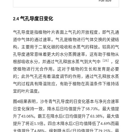
Full size
2.4 气孔导度日变化
气孔导度是指植物叶片表面上气孔的开放程度，即气孔通
道中气体的通过速率。气孔是植物进行气体交换的关键结
构，主要用于二氧化碳的吸收和水蒸气的释放。较高的气
孔导度通常意味着更大的水分蒸腾速率，这有助于植物从
［
25
］
根部吸收水分，并通过气孔释放水蒸气到大气中
，促
使植物进行光合作用。这对于植物的生长和发育是必要
的；此外气孔还有着温度调节的作用，通过气孔释放水蒸
气的过程具有降温效应，有助于植物在高温条件下维持适
宜的叶片温度。
图4
结果表明，沙冬青气孔导度的日变化基本与净光合速率
日变化保持一致，降水后日均值提升了58.73%，最大值提
升了43.06%。霸王在降水后
C
日均值提升了63.38%，最大值
提升了将近1.5倍。四合木降水后
C
日均值降低了4.69%而最
大值提升了4.88%。绵刺降水后
C
日均值提升了79.25%，最