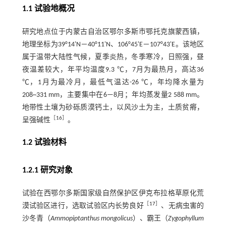
1.1 试验地概况
研究地点位于内蒙古自治区鄂尔多斯市鄂托克旗蒙西镇，
地理坐标为39°14'N－40°11'N、106°45'E－107°43'E。该地区
属于温带大陆性气候，夏季炎热，冬季寒冷，日照强，昼
夜温差较大，年平均温度9.3 ℃，7月为最热月，高达36
℃，1月为最冷月，最低气温达-26 ℃，年均降水量为
208~331 mm，主要集中在6—8月；年均蒸发量2 588 mm。
地带性土壤为砂砾质漠钙土，以风沙土为主，土质贫瘠，
［
16
］
呈强碱性
。
1.2 试验材料
1.2.1 研究对象
试验在西鄂尔多斯国家级自然保护区伊克布拉格草原化荒
［
17
］
漠试验区进行，选取试验区内长势良好
、无病虫害的
沙冬青（
Ammopiptanthus mongolicus
）、霸王（
Zygophyllum