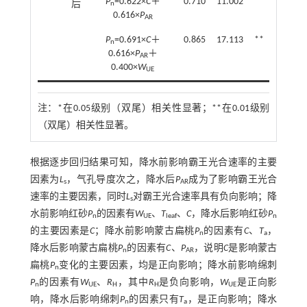
P
=0.622×
C
＋
0.710
11.002
**
后
n
0.616×
P
AR
P
=0.691×
C
＋
0.865
17.113
**
n
0.616×
P
＋
AR
0.400×
W
UE
注：
*在0.05级别（双尾）相关性显著；**在0.01级别
（双尾）相关性显著。
根据逐步回归结果可知，降水前影响霸王光合速率的主要
因素为
L
，气孔导度次之，降水后
P
成为了影响霸王光合
s
AR
速率的主要因素，同时
L
对霸王光合速率具有负向影响；降
s
水前影响红砂
P
的因素有
W
、
T
、
C
，降水后影响红砂
P
n
UE
leaf
n
的主要因素是
C
；降水前影响蒙古扁桃
P
的因素有
C
、
T
，
n
a
降水后影响蒙古扁桃
P
的因素有
C
、
P
，说明
C
是影响蒙古
n
AR
扁桃
P
变化的主要因素，均是正向影响；降水前影响绵刺
n
P
的因素有
W
、
R
，其中
R
是负向影响，
W
是正向影
n
UE
H
H
UE
响，降水后影响绵刺
P
的因素只有
T
，是正向影响；降水
n
a