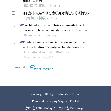
Copyright © Higher Education Press.
Powered by Beijing Magtech Co. Ltd
京ICP备12020869号-1
京ICP备150856号