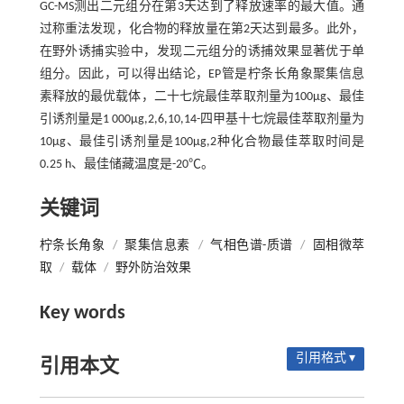
GC-MS测出二元组分在第3天达到了释放速率的最大值。通
过称重法发现，化合物的释放量在第2天达到最多。此外，
在野外诱捕实验中，发现二元组分的诱捕效果显著优于单
组分。因此，可以得出结论，EP管是柠条长角象聚集信息
素释放的最优载体，二十七烷最佳萃取剂量为100µg、最佳
引诱剂量是1 000µg,2,6,10,14-四甲基十七烷最佳萃取剂量为
10µg、最佳引诱剂量是100µg,2种化合物最佳萃取时间是
0.25 h、最佳储藏温度是-20℃。
关键词
柠条长角象
/
聚集信息素
/
气相色谱-质谱
/
固相微萃
取
/
载体
/
野外防治效果
Key words
引用格式 ▾
引用本文