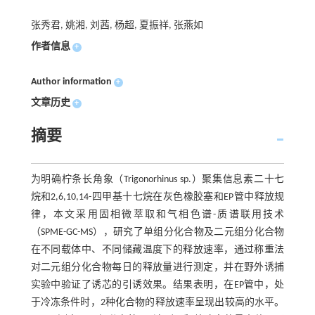
张秀君, 姚湘, 刘茜, 杨超, 夏振祥, 张燕如
作者信息
+
Author information
+
文章历史
+
摘要
为明确柠条长角象（Trigonorhinus sp.）聚集信息素二十七
烷和2,6,10,14-四甲基十七烷在灰色橡胶塞和EP管中释放规
律，本文采用固相微萃取和气相色谱-质谱联用技术
（SPME-GC-MS），研究了单组分化合物及二元组分化合物
在不同载体中、不同储藏温度下的释放速率，通过称重法
对二元组分化合物每日的释放量进行测定，并在野外诱捕
实验中验证了诱芯的引诱效果。结果表明，在EP管中，处
于冷冻条件时，2种化合物的释放速率呈现出较高的水平。