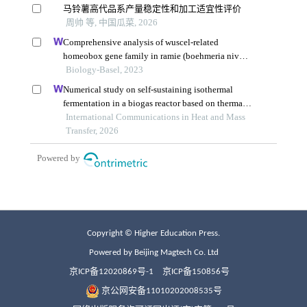
Copyright © Higher Education Press.
Powered by Beijing Magtech Co. Ltd
京ICP备12020869号-1
京ICP备150856号
京公网安备11010202008535号