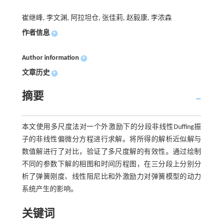
崔继峰, 李文渊, 阿拉坦仓, 张佳莉, 赵毅康, 李浓森
作者信息
+
Author information
+
文章历史
+
摘要
本文使用多尺度法对一个外激励下的分段非线性Duffing振
子的非线性偏微分方程进行求解。将所得的解析近似解与
数值解进行了对比，验证了多尺度解的有效性。通过绘制
不同的参数下解的相图和时间历程图，在三分段上分别分
析了弹簧刚度、线性阻尼比和外激励力对弹簧模型的动力
系统产生的影响。
关键词