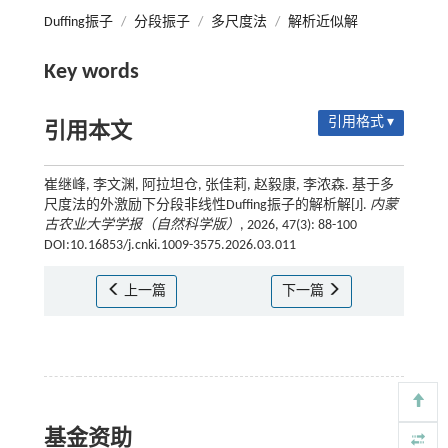
Duffing振子
/
分段振子
/
多尺度法
/
解析近似解
Key words
引用格式 ▾
引用本文
崔继峰, 李文渊, 阿拉坦仓, 张佳莉, 赵毅康, 李浓森. 基于多
尺度法的外激励下分段非线性Duffing振子的解析解[J].
内蒙
古农业大学学报（自然科学版）
, 2026, 47(3): 88-100
DOI:10.16853/j.cnki.1009-3575.2026.03.011
上一篇
下一篇
基金资助