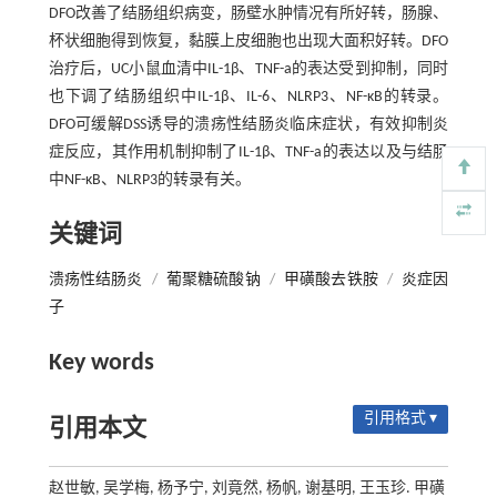
DFO改善了结肠组织病变，肠壁水肿情况有所好转，肠腺、
杯状细胞得到恢复，黏膜上皮细胞也出现大面积好转。DFO
治疗后，UC小鼠血清中IL-1β、TNF-a的表达受到抑制，同时
也下调了结肠组织中IL-1β、IL-6、NLRP3、NF-κB的转录。
DFO可缓解DSS诱导的溃疡性结肠炎临床症状，有效抑制炎
症反应，其作用机制抑制了IL-1β、TNF-a的表达以及与结肠
中NF-κB、NLRP3的转录有关。
关键词
溃疡性结肠炎
/
葡聚糖硫酸钠
/
甲磺酸去铁胺
/
炎症因
子
Key words
引用格式 ▾
引用本文
赵世敏, 吴学梅, 杨予宁, 刘竟然, 杨帆, 谢基明, 王玉珍. 甲磺