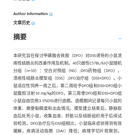
Author information
+
文章历史
+
摘要
本研究旨在探讨甲磺酸去铁胺（DFO）对DSS诱导的小鼠溃
疡性结肠炎的改善作用及机制。40只雌性C57BL/6J小鼠随机
分组（n=10）：空白对照组（NS）,DFO药物组（DFO），
溃疡性结肠炎模型组（DSS）,DFO治疗组（DSS+DFO）。小
鼠适应性饲养一周之后，第二周给予DFO组和DSS+DFO组小
鼠腹腔注射10 mg/kg的DFO，第三周使DFO组和DSS+DFO组
小鼠自由饮用3.5%DSS进行造模。造模期间记录每只小鼠的
体重、粪便黏稠度和出血情况。模型建立结束后，静脉取
血后处死小鼠，收集血液、肝脏以及结肠组织用于后续试
验检测。DFO治疗后与DSS组相比，小鼠临床症状得到有效
缓解，疾病活动指数（DAI）降低；病理学切片观察到，