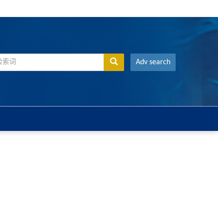
Adv search