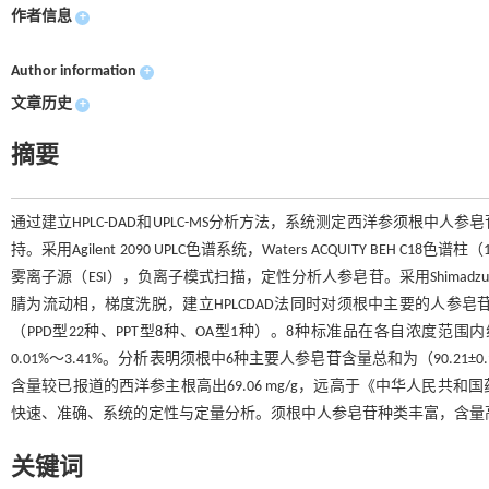
作者信息
+
Author information
+
文章历史
+
摘要
通过建立HPLC-DAD和UPLC-MS分析方法，系统测定西洋参须根
持。采用Agilent 2090 UPLC色谱系统，Waters ACQUITY BEH C
雾离子源（ESI），负离子模式扫描，定性分析人参皂苷。采用Shimadzu LC-20
腈为流动相，梯度洗脱，建立HPLCDAD法同时对须根中主要的人参
（PPD型22种、PPT型8种、OA型1种）。8种标准品在各自浓度范围内线性
0.01%～3.41%。分析表明须根中6种主要人参皂苷含量总和为（90.21±0.9
含量较已报道的西洋参主根高出69.06 mg/g，远高于《中华人民共
快速、准确、系统的定性与定量分析。须根中人参皂苷种类丰富，含量
关键词