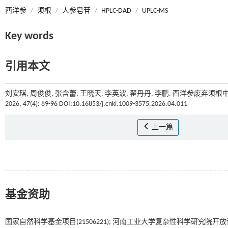
西洋参
/
须根
/
人参皂苷
/
HPLC-DAD
/
UPLC-MS
Key words
引用本文
刘安琪, 周俊俊, 张含蕾, 王晓天, 李英波, 翟丹丹, 李鹏. 西洋参废弃须根中人参
2026, 47(4): 89-96 DOI:10.16853/j.cnki.1009-3575.2026.04.011
上一篇
基金资助
国家自然科学基金项目(21506221); 河南工业大学复杂性科学研究院开放课题项目(CSKF