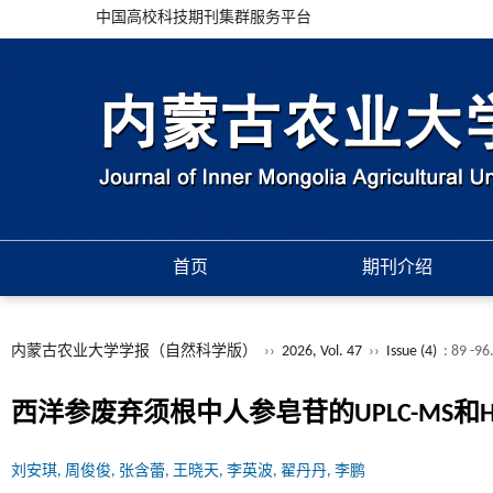
中国高校科技期刊集群服务平台
首页
期刊介绍
内蒙古农业大学学报（自然科学版）
››
2026, Vol. 47
››
Issue (4)
: 89 -96
西洋参废弃须根中人参皂苷的UPLC-MS和HP
刘安琪, 周俊俊, 张含蕾, 王晓天, 李英波, 翟丹丹, 李鹏