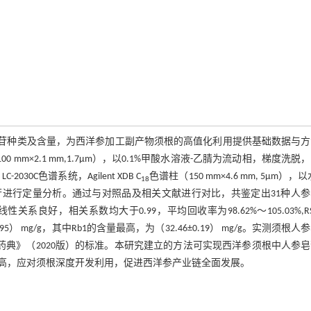
中人参皂苷种类及含量，为西洋参加工副产物须根的高值化利用提供基础数据与
18色谱柱（100 mm×2.1 mm,1.7μm），以0.1%甲酸水溶液-乙腈为流动相，梯度洗脱
30C色谱系统，Agilent XDB C
色谱柱（150 mm×4.6 mm, 5μm），以
18
皂苷进行定量分析。通过与对照品及相关文献进行对比，共鉴定出31种人
关系良好，相关系数均大于0.99，平均回收率为98.62%～105.03%,R
5） mg/g，其中Rb1的含量最高，为（32.46±0.19） mg/g。实测须根人
和国药典》（2020版）的标准。本研究建立的方法可实现西洋参须根中人参
高，应对须根深度开发利用，促进西洋参产业链全面发展。