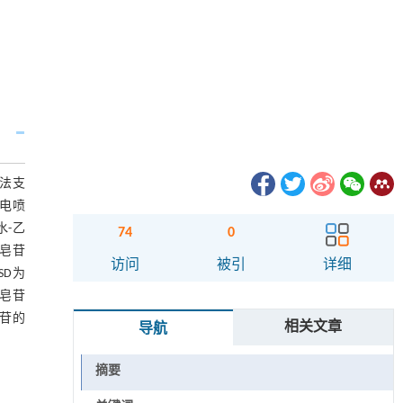
方法支
，电喷
水-乙
74
0
参皂苷
访问
被引
详细
SD为
参皂苷
皂苷的
相关文章
导航
摘要